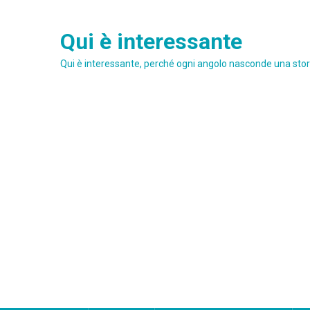
Skip
to
Qui è interessante
content
Qui è interessante, perché ogni angolo nasconde una stori