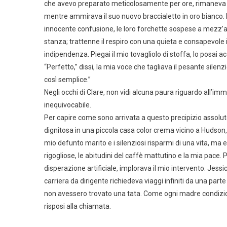
che avevo preparato meticolosamente per ore, rimaneva int
mentre ammirava il suo nuovo braccialetto in oro bianco. I
innocente confusione, le loro forchette sospese a mezz’ar
stanza; trattenne il respiro con una quieta e consapevole i
indipendenza. Piegai il mio tovagliolo di stoffa, lo posai 
“Perfetto,” dissi, la mia voce che tagliava il pesante silen
così semplice.”
Negli occhi di Clare, non vidi alcuna paura riguardo all’imm
inequivocabile.
Per capire come sono arrivata a questo precipizio assoluto,
dignitosa in una piccola casa color crema vicino a Hudson
mio defunto marito e i silenziosi risparmi di una vita, ma
rigogliose, le abitudini del caffè mattutino e la mia pace. P
disperazione artificiale, implorava il mio intervento. Je
carriera da dirigente richiedeva viaggi infiniti da una par
non avessero trovato una tata. Come ogni madre condiziona
risposi alla chiamata.