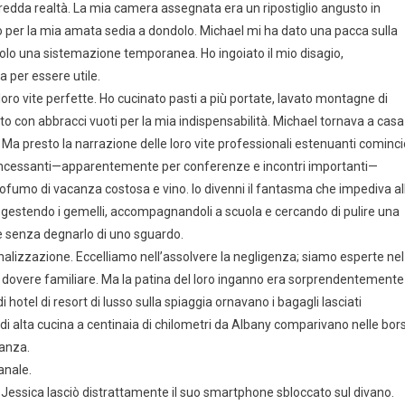
edda realtà. La mia camera assegnata era un ripostiglio angusto in
ino per la mia amata sedia a dondolo. Michael mi ha dato una pacca sulla
solo una sistemazione temporanea. Ho ingoiato il mio disagio,
 per essere utile.
 loro vite perfette. Ho cucinato pasti a più portate, lavato montagne di
ato con abbracci vuoti per la mia indispensabilità. Michael tornava a casa
. Ma presto la narrazione delle loro vite professionali estenuanti cominci
gi incessanti—apparentemente per conferenze e incontri importanti—
ofumo di vacanza costosa e vino. Io divenni il fantasma che impediva al
o, gestendo i gemelli, accompagnandoli a scuola e cercando di pulire una
ne senza degnarlo di uno sguardo.
ionalizzazione. Eccelliamo nell’assolvere la negligenza; siamo esperte nel
dovere familiare. Ma la patina del loro inganno era sorprendentemente
di hotel di resort di lusso sulla spiaggia ornavano i bagagli lasciati
 di alta cucina a centinaia di chilometri da Albany comparivano nelle bor
ranza.
anale.
o, Jessica lasciò distrattamente il suo smartphone sbloccato sul divano.