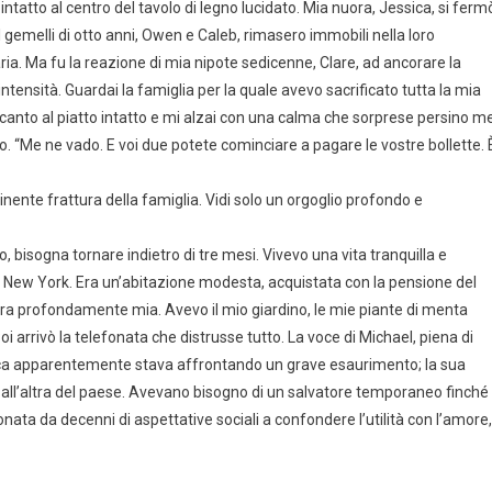
atto al centro del tavolo di legno lucidato. Mia nuora, Jessica, si ferm
 gemelli di otto anni, Owen e Caleb, rimasero immobili nella loro
ia. Ma fu la reazione di mia nipote sedicenne, Clare, ad ancorare la
ntensità. Guardai la famiglia per la quale avevo sacrificato tutta la mia
accanto al piatto intatto e mi alzai con una calma che sorprese persino me
zio. “Me ne vado. E voi due potete cominciare a pagare le vostre bollette. 
inente frattura della famiglia. Vidi solo un orgoglio profondo e
 bisogna tornare indietro di tre mesi. Vivevo una vita tranquilla e
, New York. Era un’abitazione modesta, acquistata con la pensione del
 era profondamente mia. Avevo il mio giardino, le mie piante di menta
oi arrivò la telefonata che distrusse tutto. La voce di Michael, piena di
ssica apparentemente stava affrontando un grave esaurimento; la sua
te all’altra del paese. Avevano bisogno di un salvatore temporaneo finché
ta da decenni di aspettative sociali a confondere l’utilità con l’amore,