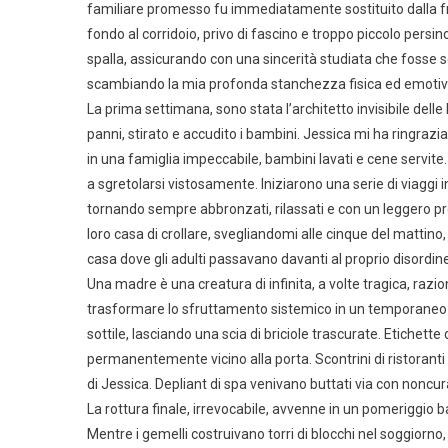
familiare promesso fu immediatamente sostituito dalla fr
fondo al corridoio, privo di fascino e troppo piccolo pers
spalla, assicurando con una sincerità studiata che fosse 
scambiando la mia profonda stanchezza fisica ed emotiva
La prima settimana, sono stata l’architetto invisibile delle
panni, stirato e accudito i bambini. Jessica mi ha ringrazi
in una famiglia impeccabile, bambini lavati e cene servite
a sgretolarsi vistosamente. Iniziarono una serie di viag
tornando sempre abbronzati, rilassati e con un leggero pr
loro casa di crollare, svegliandomi alle cinque del mattin
casa dove gli adulti passavano davanti al proprio disordi
Una madre è una creatura di infinita, a volte tragica, raz
trasformare lo sfruttamento sistemico in un temporaneo 
sottile, lasciando una scia di briciole trascurate. Etichette 
permanentemente vicino alla porta. Scontrini di ristoranti
di Jessica. Depliant di spa venivano buttati via con noncu
La rottura finale, irrevocabile, avvenne in un pomeriggio b
Mentre i gemelli costruivano torri di blocchi nel soggiorn