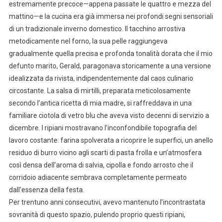
estremamente precoce—appena passate le quattro e mezza del
mattino—e la cucina era già immersa nei profondi segni sensoriali
di un tradizionale inverno domestico. Il tacchino arrostiva
metodicamente nel forno, la sua pelle raggiungeva
gradualmente quella precisa e profonda tonalità dorata che il mio
defunto marito, Gerald, paragonava storicamente a una versione
idealizzata da rivista, indipendentemente dal caos culinario
circostante. La salsa di mirtilli, preparata meticolosamente
secondo l’antica ricetta di mia madre, si raffreddava in una
familiare ciotola di vetro blu che aveva visto decenni di servizio a
dicembre. I ripiani mostravano l’inconfondibile topografia del
lavoro costante: farina spolverata a ricoprire le superfici, un anello
residuo di burro vicino agli scarti di pasta frolla e un’atmosfera
così densa dell’aroma di salvia, cipolla e fondo arrosto che il
corridoio adiacente sembrava completamente permeato
dall’essenza della festa.
Per trentuno anni consecutivi, avevo mantenuto l’incontrastata
sovranità di questo spazio, pulendo proprio questi ripiani,