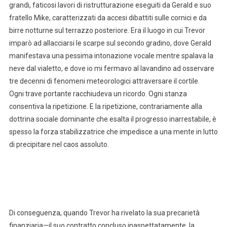
grandi, faticosi lavori di ristrutturazione eseguiti da Gerald e suo
fratello Mike, caratterizzati da accesi dibattiti sulle cornici e da
birre notturne sul terrazzo posteriore. Era il luogo in cui Trevor
imparò ad allacciarsi le scarpe sul secondo gradino, dove Gerald
manifestava una pessima intonazione vocale mentre spalava la
neve dal vialetto, e dove io mi fermavo al lavandino ad osservare
tre decenni di fenomeni meteorologici attraversare il cortile.
Ogni trave portante racchiudeva un ricordo. Ogni stanza
consentiva la ripetizione. E la ripetizione, contrariamente alla
dottrina sociale dominante che esalta il progresso inarrestabile, è
spesso la forza stabilizzatrice che impedisce a una mente in lutto
di precipitare nel caos assoluto.
Di conseguenza, quando Trevor ha rivelato la sua precarietà
finanziaria—il suo contratto concluso inaspettatamente, la