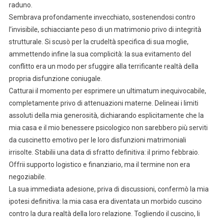
raduno.
Sembrava profondamente invecchiato, sostenendosi contro
l’invisibile, schiacciante peso di un matrimonio privo di integrità
strutturale. Si scusò per la crudeltà specifica di sua moglie,
ammettendo infine la sua complicità: la sua evitamento del
conflitto era un modo per sfuggire alla terrificante realtà della
propria disfunzione coniugale.
Catturai il momento per esprimere un ultimatum inequivocabile,
completamente privo di attenuazioni materne. Delineai i limiti
assoluti della mia generosità, dichiarando esplicitamente che la
mia casa e il mio benessere psicologico non sarebbero più serviti
da cuscinetto emotivo per le loro disfunzioni matrimoniali
irrisolte. Stabilii una data di sfratto definitiva: il primo febbraio.
Offrii supporto logistico e finanziario, ma il termine non era
negoziabile.
La sua immediata adesione, priva di discussioni, confermò la mia
ipotesi definitiva: la mia casa era diventata un morbido cuscino
contro la dura realtà della loro relazione. Togliendo il cuscino, li