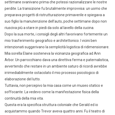
settimane svanivano prima che potessi razionalizzare le nostre
perdite. La transizione fu brutalmente improvvisa: un uomo che
preparava progetti di ristrutturazione primaverile e spiegava a
suo figlio la manutenzione dell’auto, poche settimane dopo non
riusciva più a stare in piedi da solo al lavello della cucina.
Dopo la sua morte, i consigli degli altri favorivano fortemente un
mio trasferimento geografico e architettonico. I vicini ben
intenzionati suggerivano la semplicità logistica di ridimensionare.
Mia sorella Elaine sosteneva la vicinanza geografica ad Ann
Arbor. Un parrocchiano dava una direttiva ferma e paternalistica,
avvertendo che restare in un ambiente saturo di ricordi avrebbe
irrimediabilmente ostacolato il mio processo psicologico di
elaborazione del lutto.
Tuttavia, non percepivo la mia casa come un museo statico e
soffocante. La vedevo come la manifestazione fisica della
continuità della mia vita.
Questa era la specifica struttura coloniale che Gerald ed io
acquistammo quando Trevor aveva quattro anni. Fu il teatro di