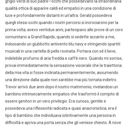
grigio-verdi di suo padre—occhi che possedevano la straordinaria
qualità ottica di apparire caldi ed empatici in una condizione di
luce e profondamente distanti in un’altra. Gerald possedeva
quegli stessi occhi quando i nostri percorsi si incrociarono per la
prima volta; avevo ventidue anni, partecipavo alle prove di un coro
comunitario a Grand Rapids, quando si sedette accanto a me,
indossando un giubbotto antivento blu navy e stringendo spartiti
musicali in una cartella di pelle rovinata. Portava con sé il lieve,
indelebile profumo di aria fredda e caffè nero. Quando mi sorrise,
provai immediatamente la sensazione viscerale che la traiettoria
della mia vita si fosse inclinata permanentemente, assumendo
una direzione dalla quale non sarebbe mai più tornata indietro.
Trevor arrivò due anni dopo il nostro matrimonio, rivelandosi un
bambino intrinsecamente empatico che trasformò il compito di
essere genitori in un vero privilegio. Era curioso, gentile e
possedeva una riflessività radicata e quasi anacronistica; era il
tipo di bambino che individuava istintivamente una persona in
difficoltà e apriva una porta senza che gli venisse chiesto. A nove