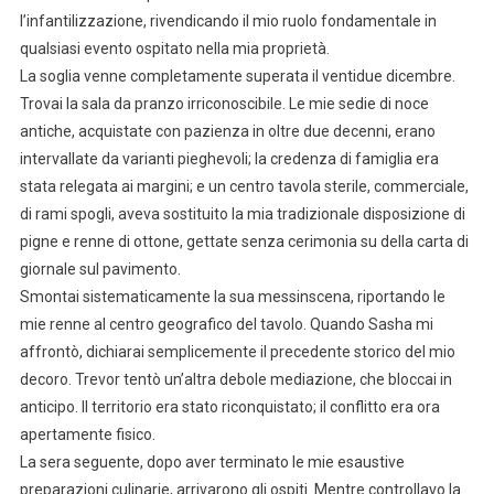
l’infantilizzazione, rivendicando il mio ruolo fondamentale in
qualsiasi evento ospitato nella mia proprietà.
La soglia venne completamente superata il ventidue dicembre.
Trovai la sala da pranzo irriconoscibile. Le mie sedie di noce
antiche, acquistate con pazienza in oltre due decenni, erano
intervallate da varianti pieghevoli; la credenza di famiglia era
stata relegata ai margini; e un centro tavola sterile, commerciale,
di rami spogli, aveva sostituito la mia tradizionale disposizione di
pigne e renne di ottone, gettate senza cerimonia su della carta di
giornale sul pavimento.
Smontai sistematicamente la sua messinscena, riportando le
mie renne al centro geografico del tavolo. Quando Sasha mi
affrontò, dichiarai semplicemente il precedente storico del mio
decoro. Trevor tentò un’altra debole mediazione, che bloccai in
anticipo. Il territorio era stato riconquistato; il conflitto era ora
apertamente fisico.
La sera seguente, dopo aver terminato le mie esaustive
preparazioni culinarie, arrivarono gli ospiti. Mentre controllavo la