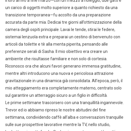
Il loro arrivo a fine marzo—con un mezzo a noleggio, due gatti e
un carico di oggetti molto superiore a quanto richiesto da una
transizione temporanea—fu accolto da una preparazione
accurata da parte mia. Dedicai tre giorni all’ottimizzazione della
camera degli ospiti principale. Lavai le tende, stirai le federe,
sistemai lenzuola extra e preparai un cestino di benvenuto con
articoli da toilette e tè alla menta piperita, pensando alle
preferenze serali di Sasha. Il mio obiettivo era creare un
ambiente che risultasse familiare e non solo di cortesia.
Riconosco ora che alcuni favori generano immensa gratitudine,
mentre altri introducono una nuova e pericolosa attrazione
gravitazionale in una dinamica già consolidata. All’epoca, però, il
mio atteggiamento era completamente materno, centrato solo
sul garantire un atterraggio sicuro a un figlio in difficoltà.
Le prime settimane trascorsero con una tranquillità ingannevole.
Trevor ed io abbiamo ripreso le nostre abitudini del fine
settimana, condividendo caffè all’alba e conversazioni tranquille
sulle sue prospettive lavorative mentre la TV, nello studio,