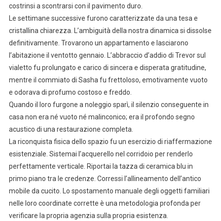
costrinsi a scontrarsi con il pavimento duro.
Le settimane successive furono caratterizzate da una tesa e
cristallina chiarezza. L’ambiguità della nostra dinamica si dissolse
definitivamente. Trovarono un appartamento e lasciarono
l’abitazione il ventotto gennaio. L’abbraccio d’addio di Trevor sul
vialetto fu prolungato e carico di sincera e disperata gratitudine,
mentre il commiato di Sasha fu frettoloso, emotivamente vuoto
e odorava di profumo costoso e freddo.
Quando il loro furgone a noleggio sparì, il silenzio conseguente in
casa non era né vuoto né malinconico; era il profondo segno
acustico di una restaurazione completa.
La riconquista fisica dello spazio fu un esercizio di riaffermazione
esistenziale. Sistemai l’acquerello nel corridoio per renderlo
perfettamente verticale. Riportai la tazza di ceramica blu in
primo piano tra le credenze. Corressi l’allineamento dell’antico
mobile da cucito. Lo spostamento manuale degli oggetti familiari
nelle loro coordinate corrette è una metodologia profonda per
verificare la propria agenzia sulla propria esistenza.