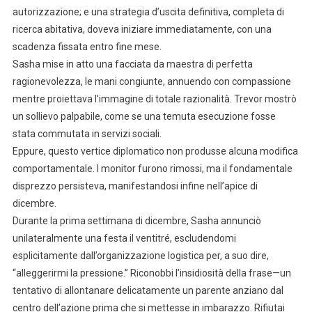
autorizzazione; e una strategia d’uscita definitiva, completa di
ricerca abitativa, doveva iniziare immediatamente, con una
scadenza fissata entro fine mese.
Sasha mise in atto una facciata da maestra di perfetta
ragionevolezza, le mani congiunte, annuendo con compassione
mentre proiettava l’immagine di totale razionalità. Trevor mostrò
un sollievo palpabile, come se una temuta esecuzione fosse
stata commutata in servizi sociali.
Eppure, questo vertice diplomatico non produsse alcuna modifica
comportamentale. I monitor furono rimossi, ma il fondamentale
disprezzo persisteva, manifestandosi infine nell’apice di
dicembre.
Durante la prima settimana di dicembre, Sasha annunciò
unilateralmente una festa il ventitré, escludendomi
esplicitamente dall’organizzazione logistica per, a suo dire,
“alleggerirmi la pressione.” Riconobbi l’insidiosità della frase—un
tentativo di allontanare delicatamente un parente anziano dal
centro dell’azione prima che si mettesse in imbarazzo. Rifiutai