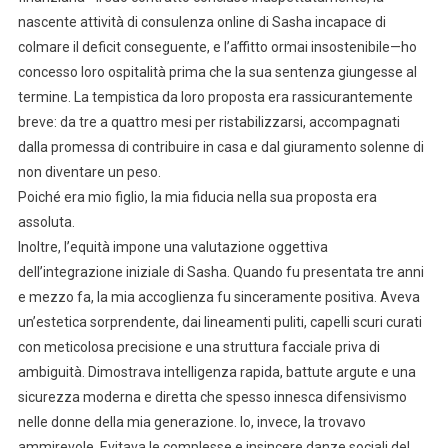
nascente attività di consulenza online di Sasha incapace di
colmare il deficit conseguente, e l’affitto ormai insostenibile—ho
concesso loro ospitalità prima che la sua sentenza giungesse al
termine. La tempistica da loro proposta era rassicurantemente
breve: da tre a quattro mesi per ristabilizzarsi, accompagnati
dalla promessa di contribuire in casa e dal giuramento solenne di
non diventare un peso.
Poiché era mio figlio, la mia fiducia nella sua proposta era
assoluta.
Inoltre, l’equità impone una valutazione oggettiva
dell’integrazione iniziale di Sasha. Quando fu presentata tre anni
e mezzo fa, la mia accoglienza fu sinceramente positiva. Aveva
un’estetica sorprendente, dai lineamenti puliti, capelli scuri curati
con meticolosa precisione e una struttura facciale priva di
ambiguità. Dimostrava intelligenza rapida, battute argute e una
sicurezza moderna e diretta che spesso innesca difensivismo
nelle donne della mia generazione. Io, invece, la trovavo
ammirevole. Evitava le complesse e insincere danze sociali del