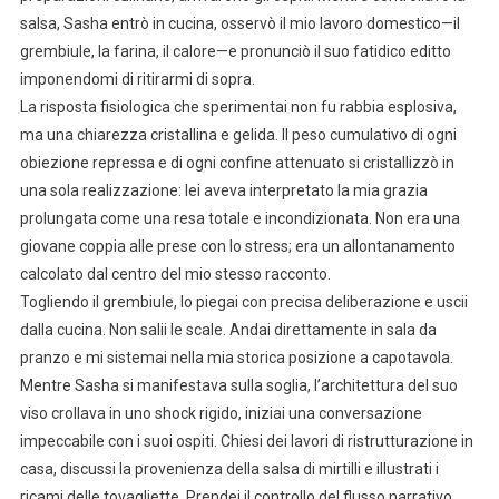
salsa, Sasha entrò in cucina, osservò il mio lavoro domestico—il
grembiule, la farina, il calore—e pronunciò il suo fatidico editto
imponendomi di ritirarmi di sopra.
La risposta fisiologica che sperimentai non fu rabbia esplosiva,
ma una chiarezza cristallina e gelida. Il peso cumulativo di ogni
obiezione repressa e di ogni confine attenuato si cristallizzò in
una sola realizzazione: lei aveva interpretato la mia grazia
prolungata come una resa totale e incondizionata. Non era una
giovane coppia alle prese con lo stress; era un allontanamento
calcolato dal centro del mio stesso racconto.
Togliendo il grembiule, lo piegai con precisa deliberazione e uscii
dalla cucina. Non salii le scale. Andai direttamente in sala da
pranzo e mi sistemai nella mia storica posizione a capotavola.
Mentre Sasha si manifestava sulla soglia, l’architettura del suo
viso crollava in uno shock rigido, iniziai una conversazione
impeccabile con i suoi ospiti. Chiesi dei lavori di ristrutturazione in
casa, discussi la provenienza della salsa di mirtilli e illustrati i
ricami delle tovagliette. Prendei il controllo del flusso narrativo