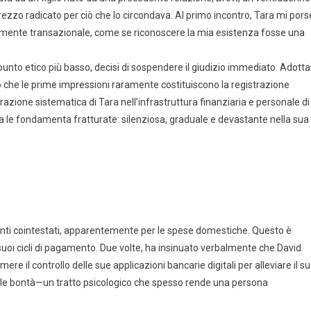
zzo radicato per ciò che lo circondava. Al primo incontro, Tara mi pors
mente transazionale, come se riconoscere la mia esistenza fosse una
unto etico più basso, decisi di sospendere il giudizio immediato. Adotta
 che le prime impressioni raramente costituiscono la registrazione
trazione sistematica di Tara nell’infrastruttura finanziaria e personale di
a le fondamenta fratturate: silenziosa, graduale e devastante nella sua
conti cointestati, apparentemente per le spese domestiche. Questo è
suoi cicli di pagamento. Due volte, ha insinuato verbalmente che David
il controllo delle sue applicazioni bancarie digitali per alleviare il s
e bontà—un tratto psicologico che spesso rende una persona