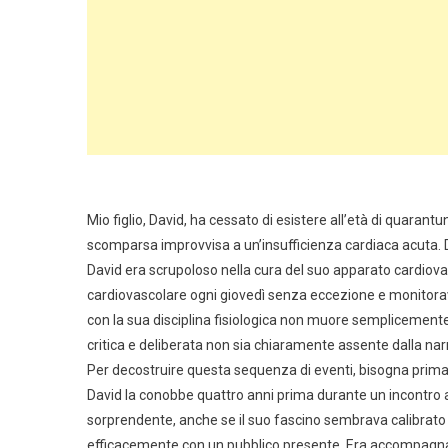
Mio figlio, David, ha cessato di esistere all’età di quarant
scomparsa improvvisa a un’insufficienza cardiaca acuta. Da
David era scrupoloso nella cura del suo apparato cardiov
cardiovascolare ogni giovedì senza eccezione e monitorav
con la sua disciplina fisiologica non muore semplicement
critica e deliberata non sia chiaramente assente dalla na
Per decostruire questa sequenza di eventi, bisogna prima 
David la conobbe quattro anni prima durante un incontro
sorprendente, anche se il suo fascino sembrava calibrato
efficacemente con un pubblico presente. Era accompagnat