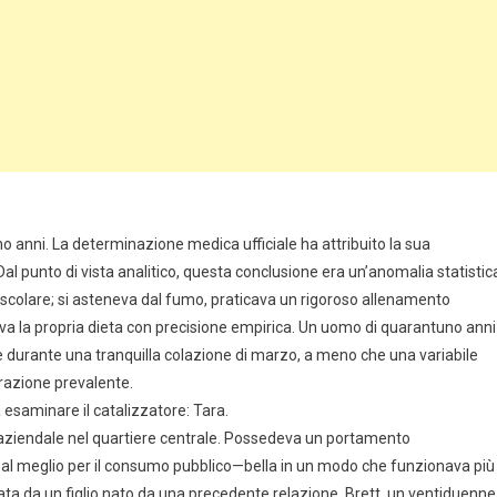
uno anni. La determinazione medica ufficiale ha attribuito la sua
l punto di vista analitico, questa conclusione era un’anomalia statistic
ascolare; si asteneva dal fumo, praticava un rigoroso allenamento
a la propria dieta con precisione empirica. Un uomo di quarantuno anni
e durante una tranquilla colazione di marzo, a meno che una variabile
rrazione prevalente.
esaminare il catalizzatore: Tara.
 aziendale nel quartiere centrale. Possedeva un portamento
 al meglio per il consumo pubblico—bella in un modo che funzionava più
a da un figlio nato da una precedente relazione, Brett, un ventiduenne