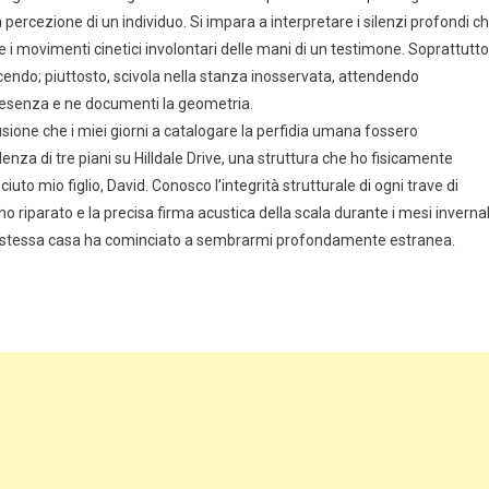
ercezione di un individuo. Si impara a interpretare i silenzi profondi c
i movimenti cinetici involontari delle mani di un testimone. Soprattutto
cendo; piuttosto, scivola nella stanza inosservata, attendendo
esenza e ne documenti la geometria.
usione che i miei giorni a catalogare la perfidia umana fossero
enza di tre piani su Hilldale Drive, una struttura che ho fisicamente
uto mio figlio, David. Conosco l’integrità strutturale di ogni trave di
ho riparato e la precisa firma acustica della scala durante i mesi invernal
 mia stessa casa ha cominciato a sembrarmi profondamente estranea.