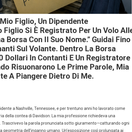
 Mio Figlio, Un Dipendente
Figlio Si È Registrato Per Un Volo All
a Borsa Con Il Suo Nome.” Guidai Fino
anti Sul Volante. Dentro La Borsa
 Dollari In Contanti E Un Registratore
ando Risuonarono Le Prime Parole, Mia
e A Piangere Dietro Di Me.
dente a Nashville, Tennessee, e per trentuno anni ho lavorato come
iaria della contea di Davidson. La mia professione richiedeva una
ca. Trascrivevo la parola pronunciata sotto giuramento—catturando ogni
isa geometria dell’inganno umano. Un’esposizione così prolungata ai