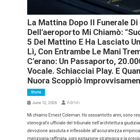
La Mattina Dopo Il Funerale Di
Dell’aeroporto Mi Chiamò: “Suo 
5 Del Mattino E Ha Lasciato Un
Lì, Con Entrambe Le Mani Trem
C’erano: Un Passaporto, 20.000
Vocale. Schiacciai Play. E Qu
Nuora Scoppiò Improvvisament
Storie
Admin
June 12, 2026
Mi chiamo Ernest Coleman. Ho sessantotto anni, sono resi
stenografo ufficiale del tribunale nell’architettura giudiz
devozione assoluta e inflessibile all’accuratezza empiri
menzogna raffinata, ogni esitazione strategica e la prec