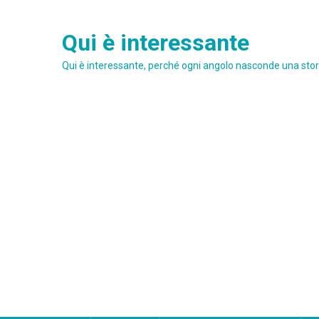
Skip
to
Qui è interessante
content
Qui è interessante, perché ogni angolo nasconde una stori