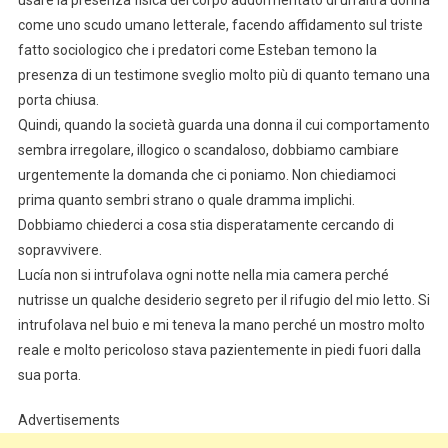
usare la presenza fisica del corpo addormentato di un’altra donna
come uno scudo umano letterale, facendo affidamento sul triste
fatto sociologico che i predatori come Esteban temono la
presenza di un testimone sveglio molto più di quanto temano una
porta chiusa.
Quindi, quando la società guarda una donna il cui comportamento
sembra irregolare, illogico o scandaloso, dobbiamo cambiare
urgentemente la domanda che ci poniamo. Non chiediamoci
prima quanto sembri strano o quale dramma implichi.
Dobbiamo chiederci a cosa stia disperatamente cercando di
sopravvivere.
Lucía non si intrufolava ogni notte nella mia camera perché
nutrisse un qualche desiderio segreto per il rifugio del mio letto. Si
intrufolava nel buio e mi teneva la mano perché un mostro molto
reale e molto pericoloso stava pazientemente in piedi fuori dalla
sua porta.
Advertisements