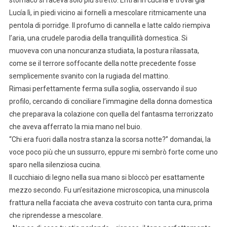
stomaco si faceva solo più stretto. Entrai in cucina e trovai già
Lucía lì, in piedi vicino ai fornelli a mescolare ritmicamente una
pentola di porridge. Il profumo di cannella e latte caldo riempiva
l’aria, una crudele parodia della tranquillità domestica. Si
muoveva con una noncuranza studiata, la postura rilassata,
come se il terrore soffocante della notte precedente fosse
semplicemente svanito con la rugiada del mattino.
Rimasi perfettamente ferma sulla soglia, osservando il suo
profilo, cercando di conciliare l’immagine della donna domestica
che preparava la colazione con quella del fantasma terrorizzato
che aveva afferrato la mia mano nel buio.
“Chi era fuori dalla nostra stanza la scorsa notte?” domandai, la
voce poco più che un sussurro, eppure mi sembrò forte come uno
sparo nella silenziosa cucina.
Il cucchiaio di legno nella sua mano si bloccò per esattamente
mezzo secondo. Fu un’esitazione microscopica, una minuscola
frattura nella facciata che aveva costruito con tanta cura, prima
che riprendesse a mescolare.