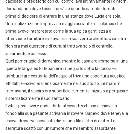
calcolato e predatorio con cui controllava istintivamente i dintorni,
domandando dove fosse Tomás o quando sarebbe tornato,
prima di decidere di entrare in una stanza dove Lucía era sola.
Una realizzazione improvvisa e agghiacciante mi colpì: ciò che
prima avevo interpretato come la sua tipica gentilezza e
attenzione familiare rivelava ora la sua vera architettura sinistra.
Non era mai questione di cura; si trattava solo di controllo,
isolamento e accesso.
Quel pomeriggio di domenica, mentre la casa era immersa in una
quieta letargia ed Esteban era impegnato sotto la doccia—il
tamburellare costante dell’acqua offriva una copertura acustica
affidabile—scivolai silenziosamente nel suo studio. Le mani mi
tremavano, il respiro era superficiale, mentre iniziavo a perquisire
sistematicamente il suo santuario.
Evitai i posti ovvi e andai dritta al cassetto chiuso a chiave in
fondo alla sua pesante scrivania in rovere. Sapevo dove teneva la
chiave di riserva, nascosta dietro una fila di libri di diritto. La
serratura scattò con un rumore che mi sembrò assordante.