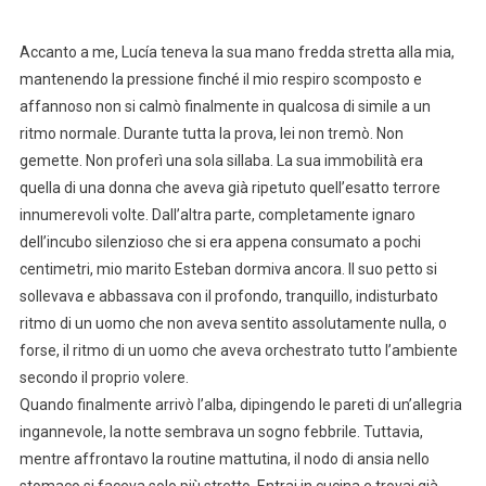
Accanto a me, Lucía teneva la sua mano fredda stretta alla mia,
mantenendo la pressione finché il mio respiro scomposto e
affannoso non si calmò finalmente in qualcosa di simile a un
ritmo normale. Durante tutta la prova, lei non tremò. Non
gemette. Non proferì una sola sillaba. La sua immobilità era
quella di una donna che aveva già ripetuto quell’esatto terrore
innumerevoli volte. Dall’altra parte, completamente ignaro
dell’incubo silenzioso che si era appena consumato a pochi
centimetri, mio marito Esteban dormiva ancora. Il suo petto si
sollevava e abbassava con il profondo, tranquillo, indisturbato
ritmo di un uomo che non aveva sentito assolutamente nulla, o
forse, il ritmo di un uomo che aveva orchestrato tutto l’ambiente
secondo il proprio volere.
Quando finalmente arrivò l’alba, dipingendo le pareti di un’allegria
ingannevole, la notte sembrava un sogno febbrile. Tuttavia,
mentre affrontavo la routine mattutina, il nodo di ansia nello