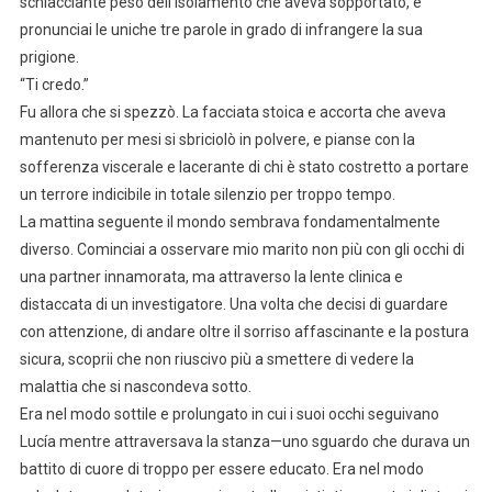
schiacciante peso dell’isolamento che aveva sopportato, e
pronunciai le uniche tre parole in grado di infrangere la sua
prigione.
“Ti credo.”
Fu allora che si spezzò. La facciata stoica e accorta che aveva
mantenuto per mesi si sbriciolò in polvere, e pianse con la
sofferenza viscerale e lacerante di chi è stato costretto a portare
un terrore indicibile in totale silenzio per troppo tempo.
La mattina seguente il mondo sembrava fondamentalmente
diverso. Cominciai a osservare mio marito non più con gli occhi di
una partner innamorata, ma attraverso la lente clinica e
distaccata di un investigatore. Una volta che decisi di guardare
con attenzione, di andare oltre il sorriso affascinante e la postura
sicura, scoprii che non riuscivo più a smettere di vedere la
malattia che si nascondeva sotto.
Era nel modo sottile e prolungato in cui i suoi occhi seguivano
Lucía mentre attraversava la stanza—uno sguardo che durava un
battito di cuore di troppo per essere educato. Era nel modo