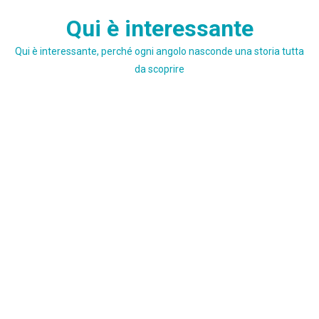
Skip
Qui è interessante
to
content
Qui è interessante, perché ogni angolo nasconde una storia tutta
da scoprire