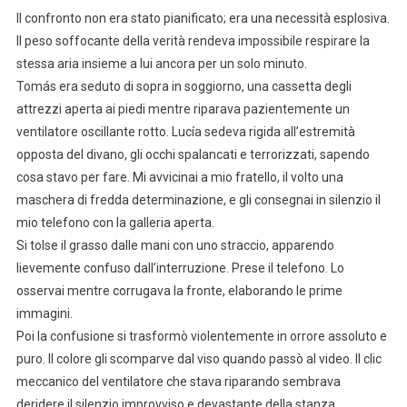
Il confronto non era stato pianificato; era una necessità esplosiva.
Il peso soffocante della verità rendeva impossibile respirare la
stessa aria insieme a lui ancora per un solo minuto.
Tomás era seduto di sopra in soggiorno, una cassetta degli
attrezzi aperta ai piedi mentre riparava pazientemente un
ventilatore oscillante rotto. Lucía sedeva rigida all’estremità
opposta del divano, gli occhi spalancati e terrorizzati, sapendo
cosa stavo per fare. Mi avvicinai a mio fratello, il volto una
maschera di fredda determinazione, e gli consegnai in silenzio il
mio telefono con la galleria aperta.
Si tolse il grasso dalle mani con uno straccio, apparendo
lievemente confuso dall’interruzione. Prese il telefono. Lo
osservai mentre corrugava la fronte, elaborando le prime
immagini.
Poi la confusione si trasformò violentemente in orrore assoluto e
puro. Il colore gli scomparve dal viso quando passò al video. Il clic
meccanico del ventilatore che stava riparando sembrava
deridere il silenzio improvviso e devastante della stanza.