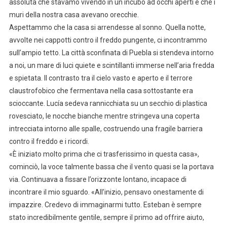
assoluta che stavamo vivendo in un incubo ad occhi aperti e che i
muri della nostra casa avevano orecchie.
Aspettammo che la casa si arrendesse al sonno. Quella notte,
avvolte nei cappotti contro il freddo pungente, ci incontrammo
sull’ampio tetto. La città sconfinata di Puebla si stendeva intorno
a noi, un mare di luci quiete e scintillanti immerse nell’aria fredda
e spietata. Il contrasto tra il cielo vasto e aperto e il terrore
claustrofobico che fermentava nella casa sottostante era
scioccante. Lucía sedeva rannicchiata su un secchio di plastica
rovesciato, le nocche bianche mentre stringeva una coperta
intrecciata intorno alle spalle, costruendo una fragile barriera
contro il freddo e i ricordi.
«È iniziato molto prima che ci trasferissimo in questa casa»,
cominciò, la voce talmente bassa che il vento quasi se la portava
via. Continuava a fissare l’orizzonte lontano, incapace di
incontrare il mio sguardo. «All’inizio, pensavo onestamente di
impazzire. Credevo di immaginarmi tutto. Esteban è sempre
stato incredibilmente gentile, sempre il primo ad offrire aiuto,