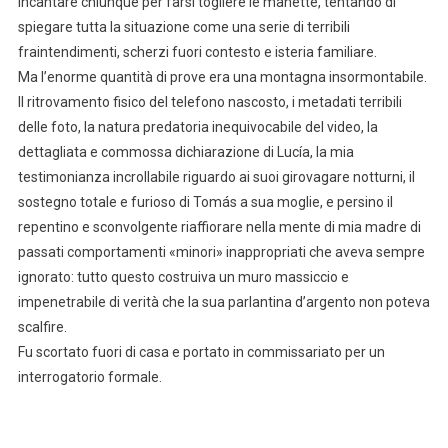
incantare chiunque per farsi togliere le manette, tentando di
spiegare tutta la situazione come una serie di terribili
fraintendimenti, scherzi fuori contesto e isteria familiare.
Ma l’enorme quantità di prove era una montagna insormontabile.
Il ritrovamento fisico del telefono nascosto, i metadati terribili
delle foto, la natura predatoria inequivocabile del video, la
dettagliata e commossa dichiarazione di Lucía, la mia
testimonianza incrollabile riguardo ai suoi girovagare notturni, il
sostegno totale e furioso di Tomás a sua moglie, e persino il
repentino e sconvolgente riaffiorare nella mente di mia madre di
passati comportamenti «minori» inappropriati che aveva sempre
ignorato: tutto questo costruiva un muro massiccio e
impenetrabile di verità che la sua parlantina d’argento non poteva
scalfire.
Fu scortato fuori di casa e portato in commissariato per un
interrogatorio formale.