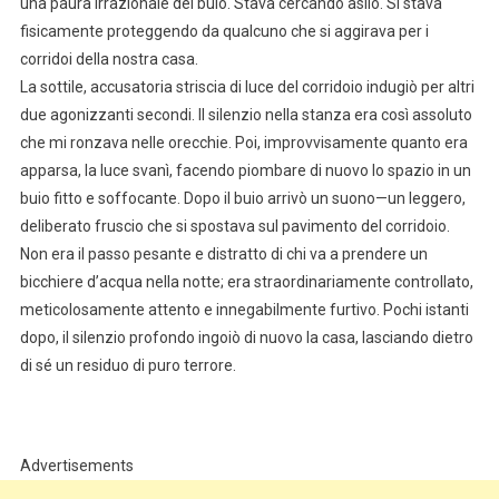
una paura irrazionale del buio. Stava cercando asilo. Si stava
fisicamente proteggendo da qualcuno che si aggirava per i
corridoi della nostra casa.
La sottile, accusatoria striscia di luce del corridoio indugiò per altri
due agonizzanti secondi. Il silenzio nella stanza era così assoluto
che mi ronzava nelle orecchie. Poi, improvvisamente quanto era
apparsa, la luce svanì, facendo piombare di nuovo lo spazio in un
buio fitto e soffocante. Dopo il buio arrivò un suono—un leggero,
deliberato fruscio che si spostava sul pavimento del corridoio.
Non era il passo pesante e distratto di chi va a prendere un
bicchiere d’acqua nella notte; era straordinariamente controllato,
meticolosamente attento e innegabilmente furtivo. Pochi istanti
dopo, il silenzio profondo ingoiò di nuovo la casa, lasciando dietro
di sé un residuo di puro terrore.
Advertisements