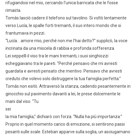
rifugiandosi nel mio, cercando l’unica barricata che le fosse
rimasta.
Tomás lasciò cadere il telefono sul tavolino. Si voltò lentamente
verso Lucía, le spalle forti tremanti, il suo intero mondo che si
frantumava in pezzi.
“Lucía… amore mio, perché non me l’hai detto?” supplicò, la voce
incrinata da una miscela di rabbia e profonda sofferenza.
Lei seppellì il viso tra le mani tremanti, i suoi singhiozzi
echeggiavano tra le pareti. “Perché pensavo che mi avresti
guardata e avresti pensato che mentivo. Pensavo che avresti
creduto che volevo solo distruggere la tua famiglia perfetta.”
Tomás non esitò. Attraversò la stanza, cadendo pesantemente in
ginocchio sul pavimento davanti a lei, le prese dolcemente le
mani dal viso. “Tu
sei
la mia famiglia,” dichiarò con forza. “Nulla ha più importanza.”
Proprio in quel momento carico di emozione, si sentirono passi
pesanti sulle scale. Esteban apparve sulla soglia, un asciugamano