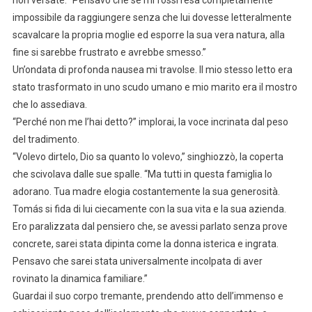
non versate. “Pensavo che se mi fossi resa completamente
impossibile da raggiungere senza che lui dovesse letteralmente
scavalcare la propria moglie ed esporre la sua vera natura, alla
fine si sarebbe frustrato e avrebbe smesso.”
Un’ondata di profonda nausea mi travolse. Il mio stesso letto era
stato trasformato in uno scudo umano e mio marito era il mostro
che lo assediava.
“Perché non me l’hai detto?” implorai, la voce incrinata dal peso
del tradimento.
“Volevo dirtelo, Dio sa quanto lo volevo,” singhiozzò, la coperta
che scivolava dalle sue spalle. “Ma tutti in questa famiglia lo
adorano. Tua madre elogia costantemente la sua generosità.
Tomás si fida di lui ciecamente con la sua vita e la sua azienda.
Ero paralizzata dal pensiero che, se avessi parlato senza prove
concrete, sarei stata dipinta come la donna isterica e ingrata.
Pensavo che sarei stata universalmente incolpata di aver
rovinato la dinamica familiare.”
Guardai il suo corpo tremante, prendendo atto dell’immenso e