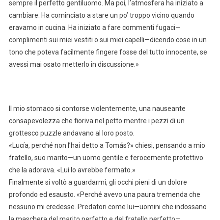
sempre il perfetto gentiluomo. Ma poi, l’atmosfera ha iniziato a
cambiare. Ha cominciato a stare un po’ troppo vicino quando
eravamo in cucina. Ha iniziato a fare commenti fugaci—
complimenti sui miei vestiti o sui miei capelli—dicendo cose in un
tono che poteva facilmente fingere fosse del tutto innocente, se
avessi mai osato metterlo in discussione.»
Il mio stomaco si contorse violentemente, una nauseante
consapevolezza che fioriva nel petto mentre i pezzi di un
grottesco puzzle andavano al loro posto.
«Lucía, perché non l’hai detto a Tomás?» chiesi, pensando a mio
fratello, suo marito—un uomo gentile e ferocemente protettivo
che la adorava. «Lui lo avrebbe fermato.»
Finalmente si voltò a guardarmi, gli occhi pieni di un dolore
profondo ed esausto. «Perché avevo una paura tremenda che
nessuno mi credesse. Predatori come lui—uomini che indossano
la maschera del marito perfetto e del fratello perfetto—