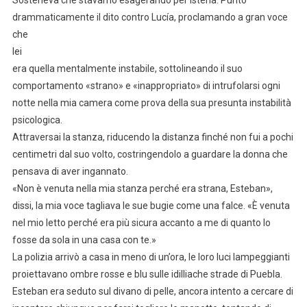
Sosteneva che stavamo esagerando per isteria. Puntò
drammaticamente il dito contro Lucía, proclamando a gran voce
che
lei
era quella mentalmente instabile, sottolineando il suo
comportamento «strano» e «inappropriato» di intrufolarsi ogni
notte nella mia camera come prova della sua presunta instabilità
psicologica.
Attraversai la stanza, riducendo la distanza finché non fui a pochi
centimetri dal suo volto, costringendolo a guardare la donna che
pensava di aver ingannato.
«Non è venuta nella mia stanza perché era strana, Esteban»,
dissi, la mia voce tagliava le sue bugie come una falce. «È venuta
nel mio letto perché era più sicura accanto a me di quanto lo
fosse da sola in una casa con te.»
La polizia arrivò a casa in meno di un’ora, le loro luci lampeggianti
proiettavano ombre rosse e blu sulle idilliache strade di Puebla.
Esteban era seduto sul divano di pelle, ancora intento a cercare di