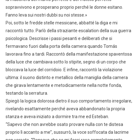
sopravvivono e prosperano proprio perché le donne esitano.
Fanno leva sui nostri dubbi su noi stesse.»
Poi, sotto le fredde stelle messicane, abbatté la diga e mi
raccontò tutto. Parlò della straziante escalation della sua guerra
psicologica. Descrisse i passi pesanti e deliberati che si
fermavano fuori dalla porta della camera quando Tomás
lavorava fino a tardi. Raccontò della manifestazione spaventosa
della luce che cambiava sotto lo stipite, segno di un corpo che
bloccava la luce del corridoio. E infine, raccontò la violazione
ultima: il suono distinto e metallico della maniglia della camera
che girava lentamente e metodicamente nella notte fonda,
testando la serratura.
Spiegò la logica dolorosa dietro il suo comportamento irregolare,
rivelando esattamente perché aveva abbandonato la propria
stanza e aveva iniziato a dormire tra me ed Esteban.
“Sapevo che non avrebbe osato provare nulla con te distesa
proprio lì accanto a me”, sussurrò, la voce soffocata da lacrime