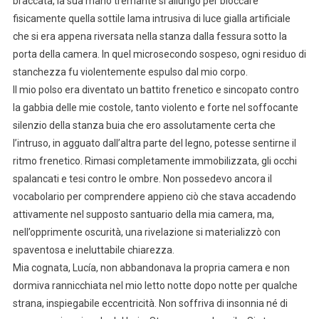
braccata, la sua mano tremante si allungò per bloccare
fisicamente quella sottile lama intrusiva di luce gialla artificiale
che si era appena riversata nella stanza dalla fessura sotto la
porta della camera. In quel microsecondo sospeso, ogni residuo di
stanchezza fu violentemente espulso dal mio corpo.
Il mio polso era diventato un battito frenetico e sincopato contro
la gabbia delle mie costole, tanto violento e forte nel soffocante
silenzio della stanza buia che ero assolutamente certa che
l’intruso, in agguato dall’altra parte del legno, potesse sentirne il
ritmo frenetico. Rimasi completamente immobilizzata, gli occhi
spalancati e tesi contro le ombre. Non possedevo ancora il
vocabolario per comprendere appieno ciò che stava accadendo
attivamente nel supposto santuario della mia camera, ma,
nell’opprimente oscurità, una rivelazione si materializzò con
spaventosa e ineluttabile chiarezza.
Mia cognata, Lucía, non abbandonava la propria camera e non
dormiva rannicchiata nel mio letto notte dopo notte per qualche
strana, inspiegabile eccentricità. Non soffriva di insonnia né di