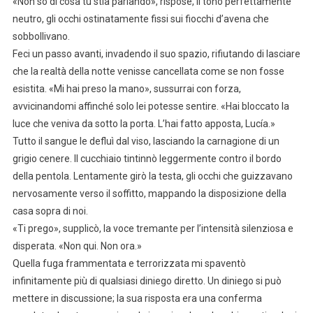
«Non so di cosa tu stia parlando», rispose, il tono perfettamente
neutro, gli occhi ostinatamente fissi sui fiocchi d’avena che
sobbollivano.
Feci un passo avanti, invadendo il suo spazio, rifiutando di lasciare
che la realtà della notte venisse cancellata come se non fosse
esistita. «Mi hai preso la mano», sussurrai con forza,
avvicinandomi affinché solo lei potesse sentire. «Hai bloccato la
luce che veniva da sotto la porta. L’hai fatto apposta, Lucía.»
Tutto il sangue le defluì dal viso, lasciando la carnagione di un
grigio cenere. Il cucchiaio tintinnò leggermente contro il bordo
della pentola. Lentamente girò la testa, gli occhi che guizzavano
nervosamente verso il soffitto, mappando la disposizione della
casa sopra di noi.
«Ti prego», supplicò, la voce tremante per l’intensità silenziosa e
disperata. «Non qui. Non ora.»
Quella fuga frammentata e terrorizzata mi spaventò
infinitamente più di qualsiasi diniego diretto. Un diniego si può
mettere in discussione; la sua risposta era una conferma