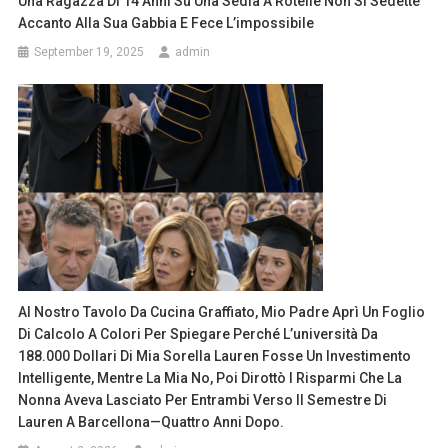
Una Ragazza Di 14 Anni Su Una Sedia A Rotelle Non Si Sedette
Accanto Alla Sua Gabbia E Fece L’impossibile
September 19, 2025
admin
Al Nostro Tavolo Da Cucina Graffiato, Mio Padre Aprì Un Foglio
Di Calcolo A Colori Per Spiegare Perché L’università Da
188.000 Dollari Di Mia Sorella Lauren Fosse Un Investimento
Intelligente, Mentre La Mia No, Poi Dirottò I Risparmi Che La
Nonna Aveva Lasciato Per Entrambi Verso Il Semestre Di
Lauren A Barcellona—Quattro Anni Dopo.