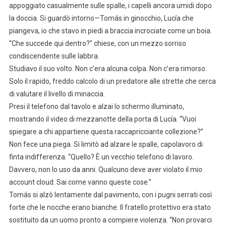
appoggiato casualmente sulle spalle, i capelli ancora umidi dopo
la doccia. Si guardò intorno—Tomás in ginocchio, Lucía che
piangeva, io che stavo in piedi a braccia incrociate come un boia.
“Che succede qui dentro?” chiese, con un mezzo sorriso
condiscendente sulle labbra.
Studiavo il suo volto. Non c’era alcuna colpa. Non c’era rimorso.
Solo il rapido, freddo calcolo di un predatore alle strette che cerca
di valutare il livello di minaccia.
Presi il telefono dal tavolo e alzai lo schermo illuminato,
mostrando il video di mezzanotte della porta di Lucía. “Vuoi
spiegare a chi appartiene questa raccapricciante collezione?”
Non fece una piega. Si limitò ad alzare le spalle, capolavoro di
finta indifferenza. “Quello? È un vecchio telefono di lavoro.
Davvero, non lo uso da anni. Qualcuno deve aver violato il mio
account cloud. Sai come vanno queste cose.”
Tomás si alzò lentamente dal pavimento, con i pugni serrati così
forte che le nocche erano bianche. Il fratello protettivo era stato
sostituito da un uomo pronto a compiere violenza. “Non provarci