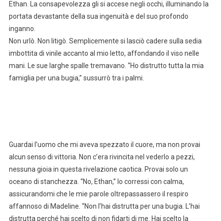
Ethan. La consapevolezza gli si accese negli occhi, illuminando la
portata devastante della sua ingenuità e del suo profondo
inganno.
Non urlò. Non litigò. Semplicemente si lasciò cadere sulla sedia
imbottita di vinile accanto al mio letto, affondando il viso nelle
mani. Le sue larghe spalle tremavano. “Ho distrutto tutta la mia
famiglia per una bugia,” sussurrò tra i palmi.
Guardai l’uomo che mi aveva spezzato il cuore, ma non provai
alcun senso di vittoria. Non c’era rivincita nel vederlo a pezzi,
nessuna gioia in questa rivelazione caotica. Provai solo un
oceano di stanchezza. “No, Ethan,” lo corressi con calma,
assicurandomi che le mie parole oltrepassassero il respiro
affannoso di Madeline. “Non l’hai distrutta per una bugia. L’hai
distrutta perché hai scelto di non fidarti di me. Hai scelto la