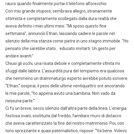
rauco quando finalmente portai il telefono all’orecchio.
Con mio grande stupore, sembrava allegro, stranamente
ottimista e completamente scollegato dalla dura realtà che
aveva definito i miei ultimi mesi. “Mi sposo questo fine
settimana”, annunciò Ethan, lasciando cadere le parole nel
silenzio della mia stanza come pietre in uno stagno immobile. “Ho
pensato che sarebbe stato… educato invitarti. Un gesto per
andare avanti.”
Chiusi gli occhi, una risata debole e completamente sfinita mi
sfuggì dalle labbra. L’assurdità pura del tempismo era qualcosa
che nemmeno un drammaturgo esperto avrebbe potuto scrivere.
“Ethan,” sospirai, il peso delle ultime ventiquattro ore ancorando
le mie parole, “ho appena avuto una bambina. Non vado da
nessuna parte.”
Ci fu un breve, secco silenzio dall’altra parte della linea. L’energia
festosa svanì, sostituita dal freddo, familiare muro di distacco
che aveva caratterizzato la fine del nostro matrimonio. Poi, con
tono sprezzante e quasi paternalistico, rispose: “Va bene. Volevo