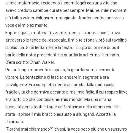
al mio matrimonio, recidendo i legami legali con una vita che
avevo creduto sarebbe durata per sempre. Mai, nei miei momenti
più folli o vulnerabili, avrei immaginato di poter sentire ancora la
voce del mio ex marito.
Eppure, quella mattina frizzante, mentre la prima luce filtrava
attraverso le tende dell’ospedale, il mio telefono vibrò sul tavolino
di plastica. Girai lentamente la testa, il corpo dolorante dopo il
parto della notte precedente, e guardai lo schermo illuminato.
C’era scritto: Ethan Walker.
Per un lungo momento sospeso, lo guardai semplicemente
vibrare. La tentazione di lasciar andare in segreteria era
travolgente. Ero completamente assorbita dalla minuscola,
fragile vita che dormiva accanto a me, mia figlia, il cui respiro lieve
era tutto ciò che contasse nel mio mondo. Ma una strana
curiosità persistente—forse un fantasma della donna che ero
stata—spinse il mio braccio esausto a allungarsi. Accettai la
chiamata.
“Perché stai chiamando?” chiesi, la voce poco più che un sussurro