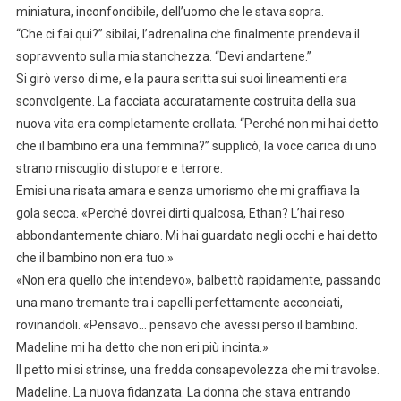
miniatura, inconfondibile, dell’uomo che le stava sopra.
“Che ci fai qui?” sibilai, l’adrenalina che finalmente prendeva il
sopravvento sulla mia stanchezza. “Devi andartene.”
Si girò verso di me, e la paura scritta sui suoi lineamenti era
sconvolgente. La facciata accuratamente costruita della sua
nuova vita era completamente crollata. “Perché non mi hai detto
che il bambino era una femmina?” supplicò, la voce carica di uno
strano miscuglio di stupore e terrore.
Emisi una risata amara e senza umorismo che mi graffiava la
gola secca. «Perché dovrei dirti qualcosa, Ethan? L’hai reso
abbondantemente chiaro. Mi hai guardato negli occhi e hai detto
che il bambino non era tuo.»
«Non era quello che intendevo», balbettò rapidamente, passando
una mano tremante tra i capelli perfettamente acconciati,
rovinandoli. «Pensavo… pensavo che avessi perso il bambino.
Madeline mi ha detto che non eri più incinta.»
Il petto mi si strinse, una fredda consapevolezza che mi travolse.
Madeline. La nuova fidanzata. La donna che stava entrando