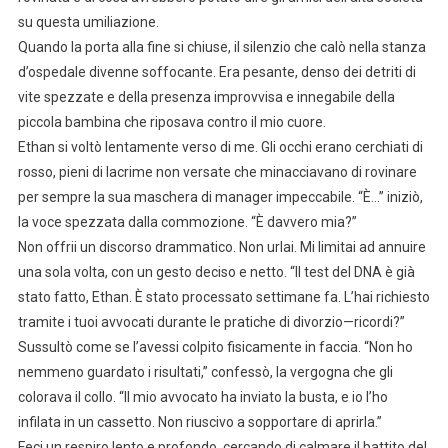
su questa umiliazione.
Quando la porta alla fine si chiuse, il silenzio che calò nella stanza
d’ospedale divenne soffocante. Era pesante, denso dei detriti di
vite spezzate e della presenza improvvisa e innegabile della
piccola bambina che riposava contro il mio cuore.
Ethan si voltò lentamente verso di me. Gli occhi erano cerchiati di
rosso, pieni di lacrime non versate che minacciavano di rovinare
per sempre la sua maschera di manager impeccabile. “È…” iniziò,
la voce spezzata dalla commozione. “È davvero mia?”
Non offrii un discorso drammatico. Non urlai. Mi limitai ad annuire
una sola volta, con un gesto deciso e netto. “Il test del DNA è già
stato fatto, Ethan. È stato processato settimane fa. L’hai richiesto
tramite i tuoi avvocati durante le pratiche di divorzio—ricordi?”
Sussultò come se l’avessi colpito fisicamente in faccia. “Non ho
nemmeno guardato i risultati,” confessò, la vergogna che gli
colorava il collo. “Il mio avvocato ha inviato la busta, e io l’ho
infilata in un cassetto. Non riuscivo a sopportare di aprirla.”
Feci un respiro lento e profondo, cercando di calmare il battito del