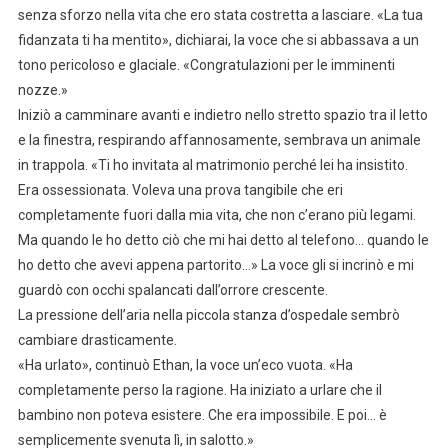
senza sforzo nella vita che ero stata costretta a lasciare. «La tua
fidanzata ti ha mentito», dichiarai, la voce che si abbassava a un
tono pericoloso e glaciale. «Congratulazioni per le imminenti
nozze.»
Iniziò a camminare avanti e indietro nello stretto spazio tra il letto
e la finestra, respirando affannosamente, sembrava un animale
in trappola. «Ti ho invitata al matrimonio perché lei ha insistito.
Era ossessionata. Voleva una prova tangibile che eri
completamente fuori dalla mia vita, che non c’erano più legami.
Ma quando le ho detto ciò che mi hai detto al telefono… quando le
ho detto che avevi appena partorito…» La voce gli si incrinò e mi
guardò con occhi spalancati dall’orrore crescente.
La pressione dell’aria nella piccola stanza d’ospedale sembrò
cambiare drasticamente.
«Ha urlato», continuò Ethan, la voce un’eco vuota. «Ha
completamente perso la ragione. Ha iniziato a urlare che il
bambino non poteva esistere. Che era impossibile. E poi… è
semplicemente svenuta lì, in salotto.»