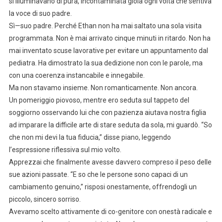
si illuminavano di pura, incontaminata gioia ogni volta che sentiva
la voce di suo padre.
Sì—suo padre. Perché Ethan non ha mai saltato una sola visita
programmata. Non è mai arrivato cinque minuti in ritardo. Non ha
mai inventato scuse lavorative per evitare un appuntamento dal
pediatra. Ha dimostrato la sua dedizione non con le parole, ma
con una coerenza instancabile e innegabile.
Ma non stavamo insieme. Non romanticamente. Non ancora.
Un pomeriggio piovoso, mentre ero seduta sul tappeto del
soggiorno osservando lui che con pazienza aiutava nostra figlia
ad imparare la difficile arte di stare seduta da sola, mi guardò. “So
che non mi devi la tua fiducia,” disse piano, leggendo
l’espressione riflessiva sul mio volto.
Apprezzai che finalmente avesse davvero compreso il peso delle
sue azioni passate. “E so che le persone sono capaci di un
cambiamento genuino,” risposi onestamente, offrendogli un
piccolo, sincero sorriso.
Avevamo scelto attivamente di co-genitore con onestà radicale e