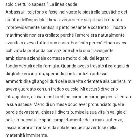
solo che tu lo sapessi.” La linea cadde.
Abbassai il telefono e fissai nel vuoto le piastrelle acustiche del
soffitto dell’ospedale. Rimasi veramente sorpresa da quanto
improvvisamente sentissi il petto pesante e costretto. Il nostro
matrimonio non era crollato perché l’amore era naturalmente
svanito o aveva fatto il suo corso. Era finito perché Ethan aveva
coltivato la profonda convinzione che la sua travolgente
ambizione aziendale contasse molto di più dei legami
fondamentali della famiglia. Quando avevo trovato il coraggio di
dirgli che ero incinta, sperando che la notizia potesse
ammorbidire gli angoli duri della sua vita orientata alla carriera, mi
aveva guardato con un freddo calcolo. Mi accusò di volerlo
intrappolare, di usare un bambino come ancoraggio per rallentare
la sua ascesa. Meno di un mese dopo aver pronunciato quelle
parole devastanti, chiese il divorzio, mise la sua vita in valigie di
pelle impeccabili e sparì completamente dalla mia esistenza,
lasciandomi affrontare da sola le acque spaventose della
maternità imminente.