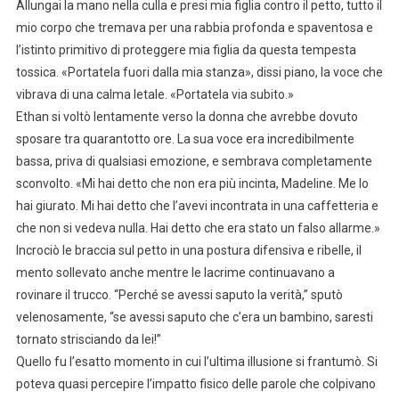
Allungai la mano nella culla e presi mia figlia contro il petto, tutto il
mio corpo che tremava per una rabbia profonda e spaventosa e
l’istinto primitivo di proteggere mia figlia da questa tempesta
tossica. «Portatela fuori dalla mia stanza», dissi piano, la voce che
vibrava di una calma letale. «Portatela via subito.»
Ethan si voltò lentamente verso la donna che avrebbe dovuto
sposare tra quarantotto ore. La sua voce era incredibilmente
bassa, priva di qualsiasi emozione, e sembrava completamente
sconvolto. «Mi hai detto che non era più incinta, Madeline. Me lo
hai giurato. Mi hai detto che l’avevi incontrata in una caffetteria e
che non si vedeva nulla. Hai detto che era stato un falso allarme.»
Incrociò le braccia sul petto in una postura difensiva e ribelle, il
mento sollevato anche mentre le lacrime continuavano a
rovinare il trucco. “Perché se avessi saputo la verità,” sputò
velenosamente, “se avessi saputo che c’era un bambino, saresti
tornato strisciando da lei!”
Quello fu l’esatto momento in cui l’ultima illusione si frantumò. Si
poteva quasi percepire l’impatto fisico delle parole che colpivano