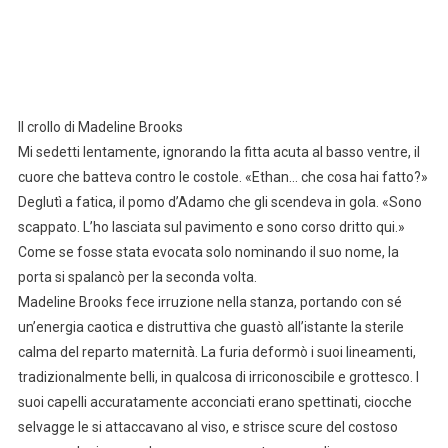
Il crollo di Madeline Brooks
Mi sedetti lentamente, ignorando la fitta acuta al basso ventre, il
cuore che batteva contro le costole. «Ethan… che cosa hai fatto?»
Deglutì a fatica, il pomo d’Adamo che gli scendeva in gola. «Sono
scappato. L’ho lasciata sul pavimento e sono corso dritto qui.»
Come se fosse stata evocata solo nominando il suo nome, la
porta si spalancò per la seconda volta.
Madeline Brooks fece irruzione nella stanza, portando con sé
un’energia caotica e distruttiva che guastò all’istante la sterile
calma del reparto maternità. La furia deformò i suoi lineamenti,
tradizionalmente belli, in qualcosa di irriconoscibile e grottesco. I
suoi capelli accuratamente acconciati erano spettinati, ciocche
selvagge le si attaccavano al viso, e strisce scure del costoso