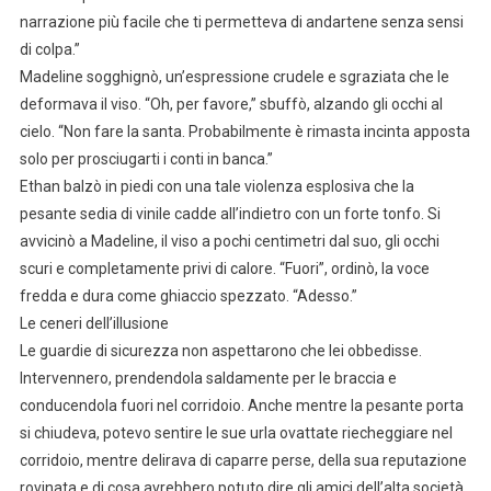
narrazione più facile che ti permetteva di andartene senza sensi
di colpa.”
Madeline sogghignò, un’espressione crudele e sgraziata che le
deformava il viso. “Oh, per favore,” sbuffò, alzando gli occhi al
cielo. “Non fare la santa. Probabilmente è rimasta incinta apposta
solo per prosciugarti i conti in banca.”
Ethan balzò in piedi con una tale violenza esplosiva che la
pesante sedia di vinile cadde all’indietro con un forte tonfo. Si
avvicinò a Madeline, il viso a pochi centimetri dal suo, gli occhi
scuri e completamente privi di calore. “Fuori”, ordinò, la voce
fredda e dura come ghiaccio spezzato. “Adesso.”
Le ceneri dell’illusione
Le guardie di sicurezza non aspettarono che lei obbedisse.
Intervennero, prendendola saldamente per le braccia e
conducendola fuori nel corridoio. Anche mentre la pesante porta
si chiudeva, potevo sentire le sue urla ovattate riecheggiare nel
corridoio, mentre delirava di caparre perse, della sua reputazione
rovinata e di cosa avrebbero potuto dire gli amici dell’alta società