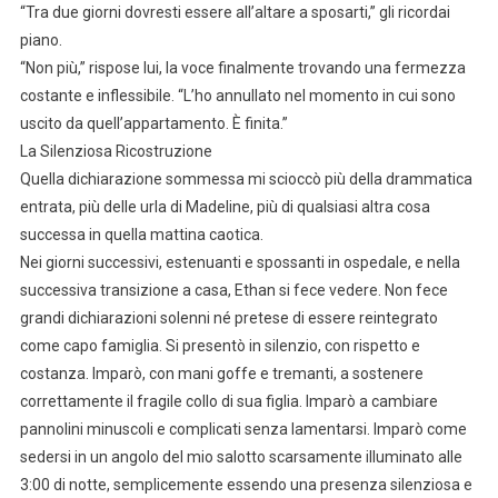
“Tra due giorni dovresti essere all’altare a sposarti,” gli ricordai
piano.
“Non più,” rispose lui, la voce finalmente trovando una fermezza
costante e inflessibile. “L’ho annullato nel momento in cui sono
uscito da quell’appartamento. È finita.”
La Silenziosa Ricostruzione
Quella dichiarazione sommessa mi scioccò più della drammatica
entrata, più delle urla di Madeline, più di qualsiasi altra cosa
successa in quella mattina caotica.
Nei giorni successivi, estenuanti e spossanti in ospedale, e nella
successiva transizione a casa, Ethan si fece vedere. Non fece
grandi dichiarazioni solenni né pretese di essere reintegrato
come capo famiglia. Si presentò in silenzio, con rispetto e
costanza. Imparò, con mani goffe e tremanti, a sostenere
correttamente il fragile collo di sua figlia. Imparò a cambiare
pannolini minuscoli e complicati senza lamentarsi. Imparò come
sedersi in un angolo del mio salotto scarsamente illuminato alle
3:00 di notte, semplicemente essendo una presenza silenziosa e