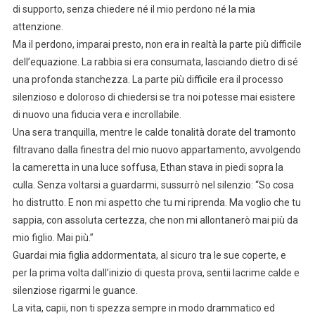
di supporto, senza chiedere né il mio perdono né la mia
attenzione.
Ma il perdono, imparai presto, non era in realtà la parte più difficile
dell’equazione. La rabbia si era consumata, lasciando dietro di sé
una profonda stanchezza. La parte più difficile era il processo
silenzioso e doloroso di chiedersi se tra noi potesse mai esistere
di nuovo una fiducia vera e incrollabile.
Una sera tranquilla, mentre le calde tonalità dorate del tramonto
filtravano dalla finestra del mio nuovo appartamento, avvolgendo
la cameretta in una luce soffusa, Ethan stava in piedi sopra la
culla. Senza voltarsi a guardarmi, sussurrò nel silenzio: “So cosa
ho distrutto. E non mi aspetto che tu mi riprenda. Ma voglio che tu
sappia, con assoluta certezza, che non mi allontanerò mai più da
mio figlio. Mai più.”
Guardai mia figlia addormentata, al sicuro tra le sue coperte, e
per la prima volta dall’inizio di questa prova, sentii lacrime calde e
silenziose rigarmi le guance.
La vita, capii, non ti spezza sempre in modo drammatico ed