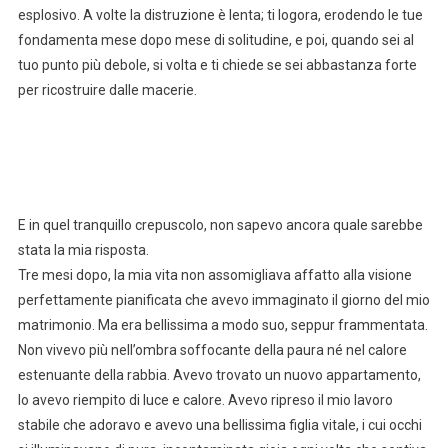
esplosivo. A volte la distruzione è lenta; ti logora, erodendo le tue
fondamenta mese dopo mese di solitudine, e poi, quando sei al
tuo punto più debole, si volta e ti chiede se sei abbastanza forte
per ricostruire dalle macerie.
E in quel tranquillo crepuscolo, non sapevo ancora quale sarebbe
stata la mia risposta.
Tre mesi dopo, la mia vita non assomigliava affatto alla visione
perfettamente pianificata che avevo immaginato il giorno del mio
matrimonio. Ma era bellissima a modo suo, seppur frammentata.
Non vivevo più nell’ombra soffocante della paura né nel calore
estenuante della rabbia. Avevo trovato un nuovo appartamento,
lo avevo riempito di luce e calore. Avevo ripreso il mio lavoro
stabile che adoravo e avevo una bellissima figlia vitale, i cui occhi