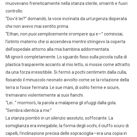
muovevano freneticamente nella stanza sterile, smarriti e fuori
controllo.
“Dov’è lei?” domandò, la voce incrinata da un’urgenza disperata
che non avevo mai sentito prima.
“Ethan, non puoi semplicemente irrompere qui e—” cominciai,
l’istinto materno che si accendeva mentre stringevo la coperta
dell’ospedale attorno alla mia bambina addormentata.
Mi ignorò completamente. Lo sguardo fisso sulla piccola culla di
plastica trasparente accanto al mio letto, si mosse come attratto
da una forza irresistibile. Si fermò a pochi centimetri dalla culla,
fissando il minuscolo neonato avvolto come se la rotazione della
terra si fosse fermata. Le sue mani, di solito ferme e sicure,
tremavano violentemente ai suoi fianchi.
“Lei…” mormorò, la parola a malapena gli sfuggì dalla gola.
“Sembra identica a me.”
La stanza piombò in un silenzio assoluto, soffocante. La
somiglianza era innegabile; la forma degli occhi, il ciuffo scuro di
capelli, l’inclinazione precisa delle sopracciglia—era una copia in