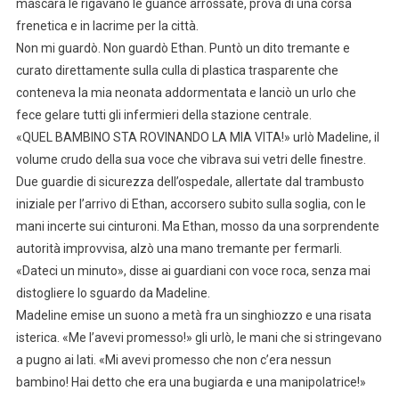
mascara le rigavano le guance arrossate, prova di una corsa
frenetica e in lacrime per la città.
Non mi guardò. Non guardò Ethan. Puntò un dito tremante e
curato direttamente sulla culla di plastica trasparente che
conteneva la mia neonata addormentata e lanciò un urlo che
fece gelare tutti gli infermieri della stazione centrale.
«QUEL BAMBINO STA ROVINANDO LA MIA VITA!» urlò Madeline, il
volume crudo della sua voce che vibrava sui vetri delle finestre.
Due guardie di sicurezza dell’ospedale, allertate dal trambusto
iniziale per l’arrivo di Ethan, accorsero subito sulla soglia, con le
mani incerte sui cinturoni. Ma Ethan, mosso da una sorprendente
autorità improvvisa, alzò una mano tremante per fermarli.
«Dateci un minuto», disse ai guardiani con voce roca, senza mai
distogliere lo sguardo da Madeline.
Madeline emise un suono a metà fra un singhiozzo e una risata
isterica. «Me l’avevi promesso!» gli urlò, le mani che si stringevano
a pugno ai lati. «Mi avevi promesso che non c’era nessun
bambino! Hai detto che era una bugiarda e una manipolatrice!»