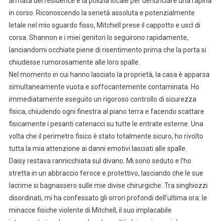
armata del residence e la polizia locale per denunciare una rapina
in corso. Riconoscendo la serietà assoluta e potenzialmente
letale nel mio sguardo fisso, Mitchell prese il cappotto e uscì di
corsa. Shannon e i miei genitori lo seguirono rapidamente,
lanciandomi occhiate piene di risentimento prima che la porta si
chiudesse rumorosamente alle loro spalle.
Nel momento in cui hanno lasciato la proprietà, la casa è apparsa
simultaneamente vuota e soffocantemente contaminata. Ho
immediatamente eseguito un rigoroso controllo di sicurezza
fisica, chiudendo ogni finestra al piano terra e facendo scattare
fisicamente i pesanti catenacci su tutte le entrate esterne. Una
volta che il perimetro fisico è stato totalmente sicuro, ho rivolto
tutta la mia attenzione ai danni emotivi lasciati alle spalle.
Daisy restava rannicchiata sul divano. Mi sono seduto e l’ho
stretta in un abbraccio feroce e protettivo, lasciando che le sue
lacrime si bagnassero sulle mie divise chirurgiche. Tra singhiozzi
disordinati, mi ha confessato gli orrori profondi dell’ultima ora: le
minacce fisiche violente di Mitchell, il suo implacabile