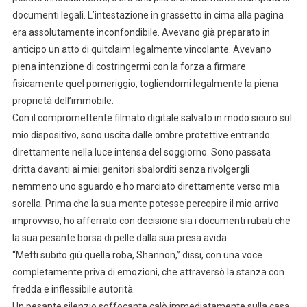
documenti legali. L’intestazione in grassetto in cima alla pagina
era assolutamente inconfondibile. Avevano già preparato in
anticipo un atto di quitclaim legalmente vincolante. Avevano
piena intenzione di costringermi con la forza a firmare
fisicamente quel pomeriggio, togliendomi legalmente la piena
proprietà dell’immobile.
Con il compromettente filmato digitale salvato in modo sicuro sul
mio dispositivo, sono uscita dalle ombre protettive entrando
direttamente nella luce intensa del soggiorno. Sono passata
dritta davanti ai miei genitori sbalorditi senza rivolgergli
nemmeno uno sguardo e ho marciato direttamente verso mia
sorella. Prima che la sua mente potesse percepire il mio arrivo
improvviso, ho afferrato con decisione sia i documenti rubati che
la sua pesante borsa di pelle dalla sua presa avida.
“Metti subito giù quella roba, Shannon,” dissi, con una voce
completamente priva di emozioni, che attraversò la stanza con
fredda e inflessibile autorità.
Un pesante silenzio soffocante calò immediatamente sulla casa.