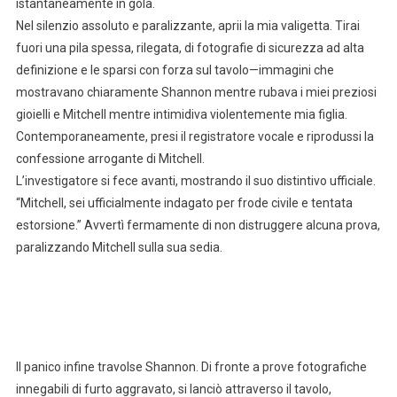
istantaneamente in gola.
Nel silenzio assoluto e paralizzante, aprii la mia valigetta. Tirai
fuori una pila spessa, rilegata, di fotografie di sicurezza ad alta
definizione e le sparsi con forza sul tavolo—immagini che
mostravano chiaramente Shannon mentre rubava i miei preziosi
gioielli e Mitchell mentre intimidiva violentemente mia figlia.
Contemporaneamente, presi il registratore vocale e riprodussi la
confessione arrogante di Mitchell.
L’investigatore si fece avanti, mostrando il suo distintivo ufficiale.
“Mitchell, sei ufficialmente indagato per frode civile e tentata
estorsione.” Avvertì fermamente di non distruggere alcuna prova,
paralizzando Mitchell sulla sua sedia.
Il panico infine travolse Shannon. Di fronte a prove fotografiche
innegabili di furto aggravato, si lanciò attraverso il tavolo,