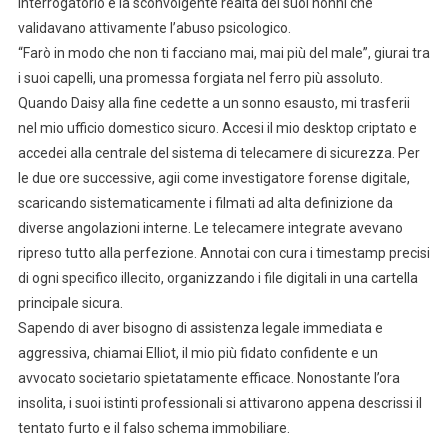
interrogatorio e la sconvolgente realtà dei suoi nonni che
validavano attivamente l’abuso psicologico.
“Farò in modo che non ti facciano mai, mai più del male”, giurai tra
i suoi capelli, una promessa forgiata nel ferro più assoluto.
Quando Daisy alla fine cedette a un sonno esausto, mi trasferii
nel mio ufficio domestico sicuro. Accesi il mio desktop criptato e
accedei alla centrale del sistema di telecamere di sicurezza. Per
le due ore successive, agii come investigatore forense digitale,
scaricando sistematicamente i filmati ad alta definizione da
diverse angolazioni interne. Le telecamere integrate avevano
ripreso tutto alla perfezione. Annotai con cura i timestamp precisi
di ogni specifico illecito, organizzando i file digitali in una cartella
principale sicura.
Sapendo di aver bisogno di assistenza legale immediata e
aggressiva, chiamai Elliot, il mio più fidato confidente e un
avvocato societario spietatamente efficace. Nonostante l’ora
insolita, i suoi istinti professionali si attivarono appena descrissi il
tentato furto e il falso schema immobiliare.