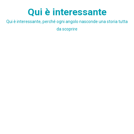
Skip
Qui è interessante
to
content
Qui è interessante, perché ogni angolo nasconde una storia tutta
da scoprire