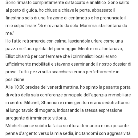
Sono rimasto completamente distaccato e analitico. Sono salito
al posto di guida, ho chiuso a chiave le porte, abbassato il
finestrino solo di una frazione di centimetro e ho pronunciato il
mio colpo finale: “Si è rovinato da solo. Mamma, stai lontana da
me.”
Ho fatto retromarcia con calma, lasciandola urlare come una
pazza nell’aria gelida del pomeriggio. Mentre mi allontanavo,
Elliot chiamò per confermare che i criminalisti locali erano
ufficialmente mobilitati e stavano esaminando il nostro dossier di
prove. Tutti i pezzi sulla scacchiera erano perfettamente in
posizione.
Alle 10:00 precise del venerdì mattina, ho spinto la pesante porta
di vetro della sala conferenze principale dell’agenzia immobiliare
in centro. Mitchell, Shannon e i miei genitori erano seduti attorno
al lungo tavolo di mogano, indossando la stessa espressione
arrogante di imminente vittoria.
Mitchell spinse subito la falsa scrittura di rinuncia e una pesante
penna d’argento verso la mia sedia, incitandomi con aggressività