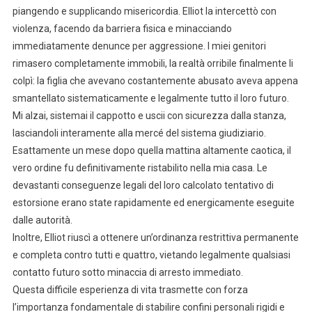
piangendo e supplicando misericordia. Elliot la intercettò con
violenza, facendo da barriera fisica e minacciando
immediatamente denunce per aggressione. I miei genitori
rimasero completamente immobili, la realtà orribile finalmente li
colpì: la figlia che avevano costantemente abusato aveva appena
smantellato sistematicamente e legalmente tutto il loro futuro.
Mi alzai, sistemai il cappotto e uscii con sicurezza dalla stanza,
lasciandoli interamente alla mercé del sistema giudiziario.
Esattamente un mese dopo quella mattina altamente caotica, il
vero ordine fu definitivamente ristabilito nella mia casa. Le
devastanti conseguenze legali del loro calcolato tentativo di
estorsione erano state rapidamente ed energicamente eseguite
dalle autorità.
Inoltre, Elliot riuscì a ottenere un’ordinanza restrittiva permanente
e completa contro tutti e quattro, vietando legalmente qualsiasi
contatto futuro sotto minaccia di arresto immediato.
Questa difficile esperienza di vita trasmette con forza
l’importanza fondamentale di stabilire confini personali rigidi e