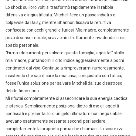
Lo shock sui loro volti si trasformò rapidamente in rabbia
difensiva e ingiustificata. Mitchell fece un passo indietro e
colpevole da Daisy, mentre Shannon fissava la refurtiva
confiscata con occhi grandi e furiosi. Mia madre, completamente
priva di senso morale, si avvicinò direttamente invadendo il mio
spazio personale.
“Firma i documenti per salvare questa famiglia, egoista!” strillò
mia madre, puntandomi il dito indice aggressivamente a pochi
centimetri dal viso. Continuò a rimproverarmi rumorosamente,
insistendo che sacrificare la mia casa, conquistata con fatica,
fosse l’unica soluzione per salvare Mitchell dal suo disastroso
debito finanziario.
Mi rifiutai completamente di assecondare la sua energia caotica
e isterica. Semplicemente posizionai dietro di me gli oggetti
confiscati e presentai loro un gelo ultimatum non negoziabile:
avevano esattamente sessanta secondi per lasciare
completamente la proprietà prima che chiamassi la sicurezza