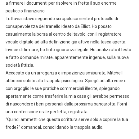
a firmare i documenti per risolvere in fretta il suo enorme
pasticcio finanziario.
Tuttavia, stavo seguendo scrupolosamente il protocollo di
consapevolezza del tranello ideato da Elliot. Ho posato
casualmente la borsa al centro del tavolo, con il registratore
vocale digitale ad alta definizione già attivo nella tasca aperta.
Invece di firmare, ho finto ignoranza legale. Ho analizzato il testo
e fatto domande mirate, apparentemente ingenue, sulla nuova
società fittizia.
Accecato da un’arroganza e impazienza smisurate, Mitchell
abboccò subito alla trappola psicologica. Spiegò ad alta voce e
con orgoglio le sue pratiche commerciali illecite, spiegando
apertamente come trasferire la mia casa gli avrebbe permesso
di nascondere i beni personali dalla prossima bancarotta. Fornì
una confessione orale perfetta, registrata.
“Quindi ammetti che questa scrittura serve solo a coprire la tua
frode?” domandai, consolidando la trappola audio.