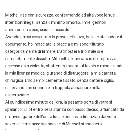
Mitchell rise con sicurezza, confermando ad alta voce le sue
intenzioni illegali senza il minimo rimorso. I miei genitori
annuirono in cieco, sciocco accordo.
Avendo ormai assicurato la prova definitiva, ho lasciato cadere il
documento, ho incrociato le braccia e mi sono rifiutato
categoricamente di firmare. L’atmosfera trionfale si è
completamente dissolta. Mitchell si è lanciato in un improvviso
accesso d’ira violenta, sbattendo i pugni sul tavolo e minacciando
la mia licenza medica, giurando di distruggere la mia carriera
chirurgica. L’ho semplicemente fissato, senza battere ciglio,
osservando un criminale in trappola annaspare nella
disperazione.
Al quindicesimo minuto dell’ora, la pesante porta di vetro si
spalancò. Elliot entrò nella stanza con passo deciso, affiancato da
un investigatore dell’unità locale per i reati finanziari dal volto
severo. Le minacce sconnesse di Mitchell si spensero