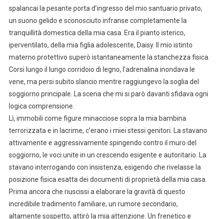
spalancai la pesante porta d’ingresso del mio santuario privato,
un suono gelido e sconosciuto infranse completamente la
tranquillità domestica della mia casa. Era il pianto isterico,
iperventilato, della mia figlia adolescente, Daisy. Il mio istinto
materno protettivo superò istantaneamente la stanchezza fisica.
Corsi lungo il lungo corridoio di legno, l’adrenalina inondava le
vene, ma persi subito slancio mentre raggiungevo la soglia del
soggiorno principale. La scena che mi si parò davanti sfidava ogni
logica comprensione.
Lì, immobili come figure minacciose sopra la mia bambina
terrorizzata e in lacrime, c’erano i miei stessi genitori. La stavano
attivamente e aggressivamente spingendo contro il muro del
soggiorno, le voci unite in un crescendo esigente e autoritario. La
stavano interrogando con insistenza, esigendo che rivelasse la
posizione fisica esatta dei documenti di proprietà della mia casa.
Prima ancora che riuscissi a elaborare la gravità di questo
incredibile tradimento familiare, un rumore secondario,
altamente sospetto, attirò la mia attenzione. Un frenetico e