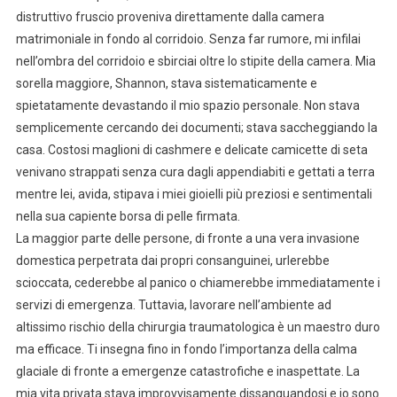
distruttivo fruscio proveniva direttamente dalla camera
matrimoniale in fondo al corridoio. Senza far rumore, mi infilai
nell’ombra del corridoio e sbirciai oltre lo stipite della camera. Mia
sorella maggiore, Shannon, stava sistematicamente e
spietatamente devastando il mio spazio personale. Non stava
semplicemente cercando dei documenti; stava saccheggiando la
casa. Costosi maglioni di cashmere e delicate camicette di seta
venivano strappati senza cura dagli appendiabiti e gettati a terra
mentre lei, avida, stipava i miei gioielli più preziosi e sentimentali
nella sua capiente borsa di pelle firmata.
La maggior parte delle persone, di fronte a una vera invasione
domestica perpetrata dai propri consanguinei, urlerebbe
scioccata, cederebbe al panico o chiamerebbe immediatamente i
servizi di emergenza. Tuttavia, lavorare nell’ambiente ad
altissimo rischio della chirurgia traumatologica è un maestro duro
ma efficace. Ti insegna fino in fondo l’importanza della calma
glaciale di fronte a emergenze catastrofiche e inaspettate. La
mia vita privata stava improvvisamente dissanguandosi e io sono