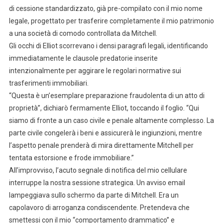
di cessione standardizzato, già pre-compilato con il mio nome
legale, progettato per trasferire completamente il mio patrimonio
a una società di comodo controllata da Mitchell.
Gli occhi di Elliot scorrevano i densi paragrafi legali, identificando
immediatamente le clausole predatorie inserite
intenzionalmente per aggirare le regolari normative sui
trasferimenti immobiliari.
“Questa è un’esemplare preparazione fraudolenta di un atto di
proprietà”, dichiarò fermamente Elliot, toccando il foglio. “Qui
siamo di fronte a un caso civile e penale altamente complesso. La
parte civile congelerà i beni e assicurerà le ingiunzioni, mentre
l’aspetto penale prenderà di mira direttamente Mitchell per
tentata estorsione e frode immobiliare.”
All’improvviso, l’acuto segnale di notifica del mio cellulare
interruppe la nostra sessione strategica. Un avviso email
lampeggiava sullo schermo da parte di Mitchell. Era un
capolavoro di arroganza condiscendente. Pretendeva che
smettessi con il mio “comportamento drammatico” e