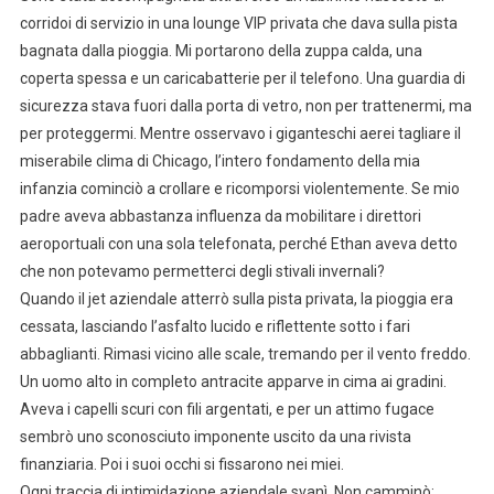
corridoi di servizio in una lounge VIP privata che dava sulla pista
bagnata dalla pioggia. Mi portarono della zuppa calda, una
coperta spessa e un caricabatterie per il telefono. Una guardia di
sicurezza stava fuori dalla porta di vetro, non per trattenermi, ma
per proteggermi. Mentre osservavo i giganteschi aerei tagliare il
miserabile clima di Chicago, l’intero fondamento della mia
infanzia cominciò a crollare e ricomporsi violentemente. Se mio
padre aveva abbastanza influenza da mobilitare i direttori
aeroportuali con una sola telefonata, perché Ethan aveva detto
che non potevamo permetterci degli stivali invernali?
Quando il jet aziendale atterrò sulla pista privata, la pioggia era
cessata, lasciando l’asfalto lucido e riflettente sotto i fari
abbaglianti. Rimasi vicino alle scale, tremando per il vento freddo.
Un uomo alto in completo antracite apparve in cima ai gradini.
Aveva i capelli scuri con fili argentati, e per un attimo fugace
sembrò uno sconosciuto imponente uscito da una rivista
finanziaria. Poi i suoi occhi si fissarono nei miei.
Ogni traccia di intimidazione aziendale svanì. Non camminò;