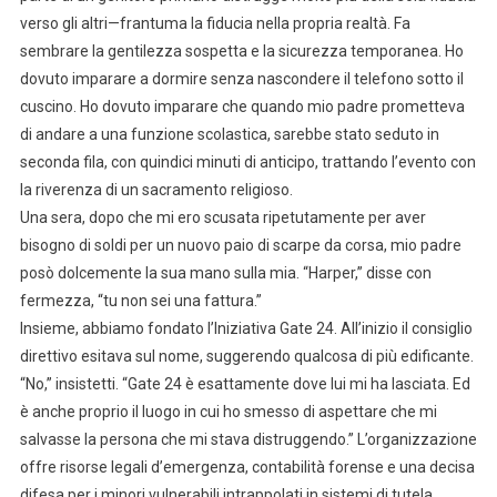
verso gli altri—frantuma la fiducia nella propria realtà. Fa
sembrare la gentilezza sospetta e la sicurezza temporanea. Ho
dovuto imparare a dormire senza nascondere il telefono sotto il
cuscino. Ho dovuto imparare che quando mio padre prometteva
di andare a una funzione scolastica, sarebbe stato seduto in
seconda fila, con quindici minuti di anticipo, trattando l’evento con
la riverenza di un sacramento religioso.
Una sera, dopo che mi ero scusata ripetutamente per aver
bisogno di soldi per un nuovo paio di scarpe da corsa, mio padre
posò dolcemente la sua mano sulla mia. “Harper,” disse con
fermezza, “tu non sei una fattura.”
Insieme, abbiamo fondato l’Iniziativa Gate 24. All’inizio il consiglio
direttivo esitava sul nome, suggerendo qualcosa di più edificante.
“No,” insistetti. “Gate 24 è esattamente dove lui mi ha lasciata. Ed
è anche proprio il luogo in cui ho smesso di aspettare che mi
salvasse la persona che mi stava distruggendo.” L’organizzazione
offre risorse legali d’emergenza, contabilità forense e una decisa
difesa per i minori vulnerabili intrappolati in sistemi di tutela