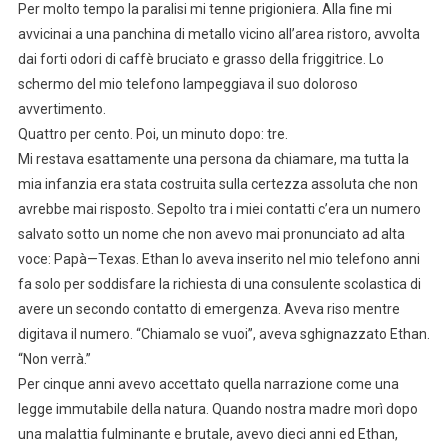
Per molto tempo la paralisi mi tenne prigioniera. Alla fine mi
avvicinai a una panchina di metallo vicino all’area ristoro, avvolta
dai forti odori di caffè bruciato e grasso della friggitrice. Lo
schermo del mio telefono lampeggiava il suo doloroso
avvertimento.
Quattro per cento. Poi, un minuto dopo: tre.
Mi restava esattamente una persona da chiamare, ma tutta la
mia infanzia era stata costruita sulla certezza assoluta che non
avrebbe mai risposto. Sepolto tra i miei contatti c’era un numero
salvato sotto un nome che non avevo mai pronunciato ad alta
voce: Papà—Texas. Ethan lo aveva inserito nel mio telefono anni
fa solo per soddisfare la richiesta di una consulente scolastica di
avere un secondo contatto di emergenza. Aveva riso mentre
digitava il numero. “Chiamalo se vuoi”, aveva sghignazzato Ethan.
“Non verrà.”
Per cinque anni avevo accettato quella narrazione come una
legge immutabile della natura. Quando nostra madre morì dopo
una malattia fulminante e brutale, avevo dieci anni ed Ethan,