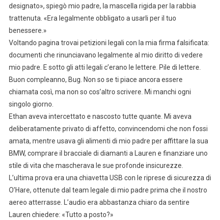
designato», spiegò mio padre, la mascella rigida per la rabbia
trattenuta. «Era legalmente obbligato a usarli per il tuo
benessere.»
Voltando pagina trovai petizioni legali con la mia firma falsificata:
documenti che rinunciavano legalmente al mio diritto di vedere
mio padre. E sotto gli atti legali c’erano le lettere. Pile di lettere.
Buon compleanno, Bug. Non so se ti piace ancora essere
chiamata così, ma non so cos’altro scrivere. Mi manchi ogni
singolo giorno.
Ethan aveva intercettato e nascosto tutte quante. Mi aveva
deliberatamente privato di affetto, convincendomi che non fossi
amata, mentre usava gli alimenti di mio padre per affittare la sua
BMW, comprare il bracciale di diamanti a Lauren e finanziare uno
stile di vita che mascherava le sue profonde insicurezze.
L’ultima prova era una chiavetta USB con le riprese di sicurezza di
O’Hare, ottenute dal team legale di mio padre prima che il nostro
aereo atterrasse. L’audio era abbastanza chiaro da sentire
Lauren chiedere: «Tutto a posto?»