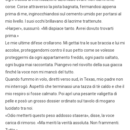
corse. Corse attraverso la pista bagnata, fermandosi appena
prima di me, inginocchiandosi sul cemento umido per portarsi al
mio livello. I suoi occhi brillavano di lacrime trattenute.
«Harper», sussurrò. «Mi dispiace tanto. Avrei dovuto trovarti
prima.»
Le mie ultime difese crollarono. Mi gettai tra le sue braccia e lui mi
accolse, proteggendomi contro il suo petto come se volesse
proteggermi da ogni appartamento freddo, ogni pasto saltato,
ogni bugia mai raccontata. Piangevo nel risvolto della sua giacca
finché la voce non mi mancò del tutto.
Quando fummo in volo, diretti verso sud, in Texas, mio padre non
mi interrogò. Aspettò che terminassi una tazza di tè caldo e che il
mio respiro si fosse calmato. Poi aprì una pesante valigetta di
pelle e posò un grosso dossier ordinato sul tavolo di mogano
lucidato tra noi.
«Odio metterti questo peso addosso stasera», disse, la voce
carica di rimorso. «Ma meriti la verità assoluta. Non frammenti.
Tutta.»