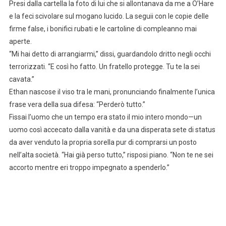
Presi dalla cartella la foto di lui che si allontanava da me a O’Hare
e la feci scivolare sul mogano lucido. La seguii con le copie delle
firme false, i bonifici rubati e le cartoline di compleanno mai
aperte.
“Mi hai detto di arrangiarmi,” dissi, guardandolo dritto negli occhi
terrorizzati. “E così ho fatto. Un fratello protegge. Tu te la sei
cavata.”
Ethan nascose il viso tra le mani, pronunciando finalmente l’unica
frase vera della sua difesa: “Perderò tutto.”
Fissai l’uomo che un tempo era stato il mio intero mondo—un
uomo così accecato dalla vanità e da una disperata sete di status
da aver venduto la propria sorella pur di comprarsi un posto
nell’alta società. “Hai già perso tutto,” risposi piano. “Non te ne sei
accorto mentre eri troppo impegnato a spenderlo.”