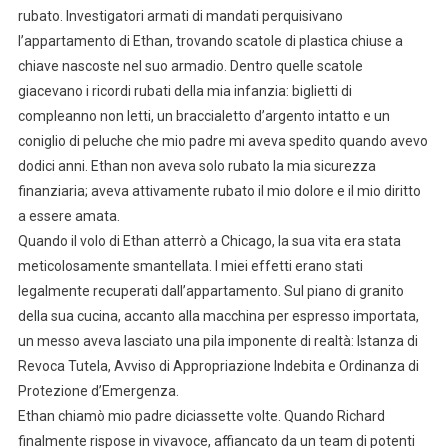
rubato. Investigatori armati di mandati perquisivano
l’appartamento di Ethan, trovando scatole di plastica chiuse a
chiave nascoste nel suo armadio. Dentro quelle scatole
giacevano i ricordi rubati della mia infanzia: biglietti di
compleanno non letti, un braccialetto d’argento intatto e un
coniglio di peluche che mio padre mi aveva spedito quando avevo
dodici anni. Ethan non aveva solo rubato la mia sicurezza
finanziaria; aveva attivamente rubato il mio dolore e il mio diritto
a essere amata.
Quando il volo di Ethan atterrò a Chicago, la sua vita era stata
meticolosamente smantellata. I miei effetti erano stati
legalmente recuperati dall’appartamento. Sul piano di granito
della sua cucina, accanto alla macchina per espresso importata,
un messo aveva lasciato una pila imponente di realtà: Istanza di
Revoca Tutela, Avviso di Appropriazione Indebita e Ordinanza di
Protezione d’Emergenza.
Ethan chiamò mio padre diciassette volte. Quando Richard
finalmente rispose in vivavoce, affiancato da un team di potenti