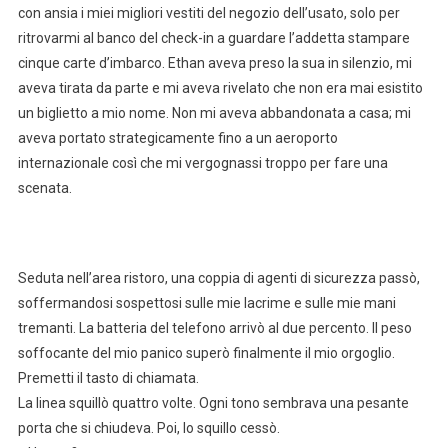
con ansia i miei migliori vestiti del negozio dell’usato, solo per
ritrovarmi al banco del check-in a guardare l’addetta stampare
cinque carte d’imbarco. Ethan aveva preso la sua in silenzio, mi
aveva tirata da parte e mi aveva rivelato che non era mai esistito
un biglietto a mio nome. Non mi aveva abbandonata a casa; mi
aveva portato strategicamente fino a un aeroporto
internazionale così che mi vergognassi troppo per fare una
scenata.
Seduta nell’area ristoro, una coppia di agenti di sicurezza passò,
soffermandosi sospettosi sulle mie lacrime e sulle mie mani
tremanti. La batteria del telefono arrivò al due percento. Il peso
soffocante del mio panico superò finalmente il mio orgoglio.
Premetti il tasto di chiamata.
La linea squillò quattro volte. Ogni tono sembrava una pesante
porta che si chiudeva. Poi, lo squillo cessò.