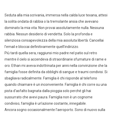
Seduta alla mia scrivania, immersa nella calda luce texana, attesi
la solita ondata di rabbia o la tremolante ansia che avevano
dominato la mia vita. Non provai assolutamente nulla. Nessuna
rabbia. Nessun desiderio di vendetta. Solo la profonda e
silenziosa consapevolezza della mia assoluta libertà. Cancellai
l’email e bloccai definitivamente quell’indirizzo.
Più tardi quella sera, raggiunsi mio padre nel patio sul retro
mentre il cielo si accendeva di straordinarie sfumature di rame e
oro. Ethan mi aveva indottrinata per anni nella convinzione che la
famiglia fosse definita da obblighi di sangue e traumi condivisi. Si
sbagliava radicalmente. Famiglia è chi risponde al telefono
quando chiamare è un inconveniente. Famiglia è chi corre su una
pista d’asfalto bagnata dalla pioggia solo perché gli hai
sussurrato che avevi paura. Famiglia non è un cognome
condiviso; famiglia è un’azione costante, innegabile.
Ancora sogno occasionalmente l’aeroporto. Sono di nuovo sulla