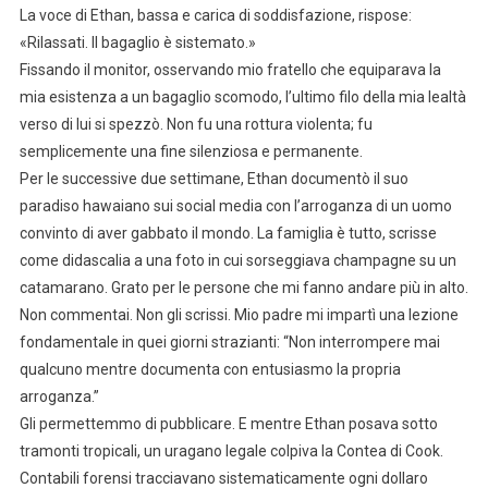
La voce di Ethan, bassa e carica di soddisfazione, rispose:
«Rilassati. Il bagaglio è sistemato.»
Fissando il monitor, osservando mio fratello che equiparava la
mia esistenza a un bagaglio scomodo, l’ultimo filo della mia lealtà
verso di lui si spezzò. Non fu una rottura violenta; fu
semplicemente una fine silenziosa e permanente.
Per le successive due settimane, Ethan documentò il suo
paradiso hawaiano sui social media con l’arroganza di un uomo
convinto di aver gabbato il mondo. La famiglia è tutto, scrisse
come didascalia a una foto in cui sorseggiava champagne su un
catamarano. Grato per le persone che mi fanno andare più in alto.
Non commentai. Non gli scrissi. Mio padre mi impartì una lezione
fondamentale in quei giorni strazianti: “Non interrompere mai
qualcuno mentre documenta con entusiasmo la propria
arroganza.”
Gli permettemmo di pubblicare. E mentre Ethan posava sotto
tramonti tropicali, un uragano legale colpiva la Contea di Cook.
Contabili forensi tracciavano sistematicamente ogni dollaro