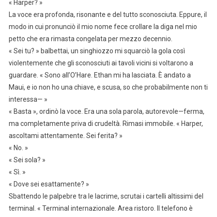
« Harper? »
La voce era profonda, risonante e del tutto sconosciuta. Eppure, il
modo in cui pronunciò il mio nome fece crollare la diga nel mio
petto che era rimasta congelata per mezzo decennio.
« Sei tu? » balbettai, un singhiozzo mi squarciò la gola così
violentemente che gli sconosciuti ai tavoli vicini si voltarono a
guardare. « Sono all’O’Hare. Ethan mi ha lasciata. È andato a
Maui, e io non ho una chiave, e scusa, so che probabilmente non ti
interessa— »
« Basta », ordinò la voce. Era una sola parola, autorevole—ferma,
ma completamente priva di crudeltà. Rimasi immobile. « Harper,
ascoltami attentamente. Sei ferita? »
« No. »
« Sei sola? »
« Sì. »
« Dove sei esattamente? »
Sbattendo le palpebre tra le lacrime, scrutai i cartelli altissimi del
terminal. « Terminal internazionale. Area ristoro. Il telefono è