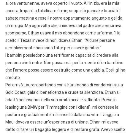
allora ventunenne, aveva coperto il vuoto. All’inizio, era la mia
ancora. Imparò a falsificare firme, sopportò pancake bruciati il
sabato mattina e rese il nostro appartamento angusto e gelido
un rifugio. Ma ogni volta che chiedevo del padre che sembrava
scomparso, Ethan usava il mio abbandono come un’arma. “Ha
scelto il Texas invece di noi”, diceva Ethan. “Alcune persone
semplicemente non sono fatte per essere genitori.”
I bambini possiedono una terrificante capacità di credere alla
persona che li nutre. Non passa mai per la mente di un bambino
che l’amore possa essere costruito come una gabbia. Così, gli ho
creduto.
Poi arrivò Lauren, portando con sé un mondo di condomini sulla
Gold Coast, gala di beneficenza e crudeltà silenziosa. Ethan si
adattò per inserirsi nella sua orbita ricca e raffinata. Prese in
leasing una BMW per “l’immagine con i clienti”, mi corresse la
postura e gradualmente mi cancellò dalla sua vita. Il viaggio a
Maui doveva essere un’esperienza di unione. Ethan mi aveva
detto di fare un bagaglio leggero e di restare grata. Avevo scelto