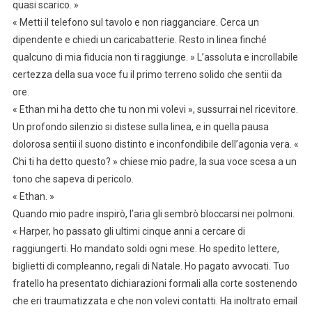
quasi scarico. »
« Metti il telefono sul tavolo e non riagganciare. Cerca un
dipendente e chiedi un caricabatterie. Resto in linea finché
qualcuno di mia fiducia non ti raggiunge. » L’assoluta e incrollabile
certezza della sua voce fu il primo terreno solido che sentii da
ore.
« Ethan mi ha detto che tu non mi volevi », sussurrai nel ricevitore.
Un profondo silenzio si distese sulla linea, e in quella pausa
dolorosa sentii il suono distinto e inconfondibile dell’agonia vera. «
Chi ti ha detto questo? » chiese mio padre, la sua voce scesa a un
tono che sapeva di pericolo.
« Ethan. »
Quando mio padre inspirò, l’aria gli sembrò bloccarsi nei polmoni.
« Harper, ho passato gli ultimi cinque anni a cercare di
raggiungerti. Ho mandato soldi ogni mese. Ho spedito lettere,
biglietti di compleanno, regali di Natale. Ho pagato avvocati. Tuo
fratello ha presentato dichiarazioni formali alla corte sostenendo
che eri traumatizzata e che non volevi contatti. Ha inoltrato email