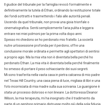
Il giudice del tribunale per la famiglia revocò formalmente e
definitivamente la tutela di Ethan, ordinando la restituzione totale
dei fondi sottratti e trasmettendo i falsi alle autorità penali.
Uscendo da quel tribunale, non provai una gioia trionfale o
cinematografica. Sentii semplicemente l’aria pulita e leggera
entrare nei miei polmoni per la prima volta dopo anni.
Spesso mi chiedono se ho perdonato mio fratello. La società
nutre un’ossessione profonda per il perdono; offre una
conclusione morale ordinata e permette agli spettatori di sentirsi
a proprio agio. Ma la mia vita non è diventata bella perché ho
perdonato Ethan. La mia vita è diventata bella perché finalmente
ho smesso di portare il peso schiacciante dei suoi segreti.
Mi sono trasferita nella vasta casa in pietra calcarea di mio padre
nel Texas Hill Country, una casa piena di luce, migliaia di libri e una
foto incorniciata di mia madre sulla sua scrivania. La guarigione è
stata un processo doloroso e non lineare. La dottoressa Eleanor
Wilson, la mia terapeuta, mi ha insegnato che il tradimento da
parte di un genitore primario distrugge molto più della sola fiducia