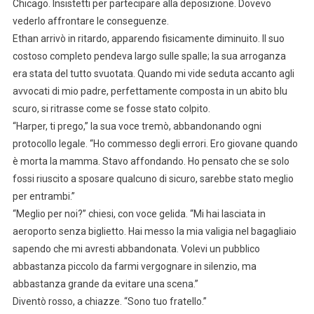
Chicago. Insistetti per partecipare alla deposizione. Dovevo
vederlo affrontare le conseguenze.
Ethan arrivò in ritardo, apparendo fisicamente diminuito. Il suo
costoso completo pendeva largo sulle spalle; la sua arroganza
era stata del tutto svuotata. Quando mi vide seduta accanto agli
avvocati di mio padre, perfettamente composta in un abito blu
scuro, si ritrasse come se fosse stato colpito.
“Harper, ti prego,” la sua voce tremò, abbandonando ogni
protocollo legale. “Ho commesso degli errori. Ero giovane quando
è morta la mamma. Stavo affondando. Ho pensato che se solo
fossi riuscito a sposare qualcuno di sicuro, sarebbe stato meglio
per entrambi.”
“Meglio per noi?” chiesi, con voce gelida. “Mi hai lasciata in
aeroporto senza biglietto. Hai messo la mia valigia nel bagagliaio
sapendo che mi avresti abbandonata. Volevi un pubblico
abbastanza piccolo da farmi vergognare in silenzio, ma
abbastanza grande da evitare una scena.”
Diventò rosso, a chiazze. “Sono tuo fratello.”