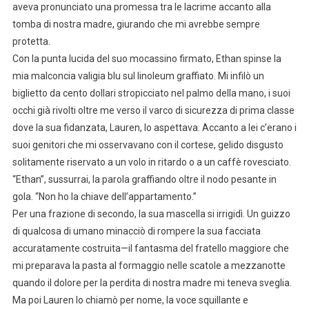
aveva pronunciato una promessa tra le lacrime accanto alla
tomba di nostra madre, giurando che mi avrebbe sempre
protetta.
Con la punta lucida del suo mocassino firmato, Ethan spinse la
mia malconcia valigia blu sul linoleum graffiato. Mi infilò un
biglietto da cento dollari stropicciato nel palmo della mano, i suoi
occhi già rivolti oltre me verso il varco di sicurezza di prima classe
dove la sua fidanzata, Lauren, lo aspettava. Accanto a lei c’erano i
suoi genitori che mi osservavano con il cortese, gelido disgusto
solitamente riservato a un volo in ritardo o a un caffè rovesciato.
“Ethan”, sussurrai, la parola graffiando oltre il nodo pesante in
gola. “Non ho la chiave dell’appartamento.”
Per una frazione di secondo, la sua mascella si irrigidì. Un guizzo
di qualcosa di umano minacciò di rompere la sua facciata
accuratamente costruita—il fantasma del fratello maggiore che
mi preparava la pasta al formaggio nelle scatole a mezzanotte
quando il dolore per la perdita di nostra madre mi teneva sveglia.
Ma poi Lauren lo chiamò per nome, la voce squillante e