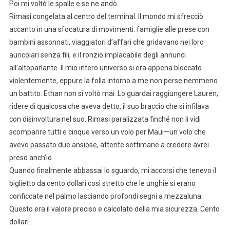
Poi mi voltò le spalle e se ne andò.
Rimasi congelata al centro del terminal. Il mondo mi sfrecciò
accanto in una sfocatura di movimenti: famiglie alle prese con
bambini assonnati, viaggiatori d’affari che gridavano nei loro
auricolari senza fili, e il ronzio implacabile degli annunci
all’altoparlante. Il mio intero universo si era appena bloccato
violentemente, eppure la folla intorno a me non perse nemmeno
un battito. Ethan non si voltò mai. Lo guardai raggiungere Lauren,
ridere di qualcosa che aveva detto, il suo braccio che si infilava
con disinvoltura nel suo. Rimasi paralizzata finché non li vidi
scomparire tutti e cinque verso un volo per Maui—un volo che
avevo passato due ansiose, attente settimane a credere avrei
preso anch’io.
Quando finalmente abbassai lo sguardo, mi accorsi che tenevo il
biglietto da cento dollari così stretto che le unghie si erano
conficcate nel palmo lasciando profondi segni a mezzaluna.
Questo era il valore preciso e calcolato della mia sicurezza. Cento
dollari.