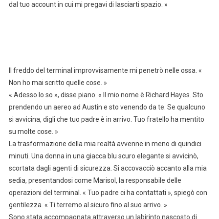
dal tuo account in cui mi pregavi di lasciarti spazio. »
Il freddo del terminal improvvisamente mi penetrò nelle ossa. «
Non ho mai scritto quelle cose. »
« Adesso lo so », disse piano. « Il mio nome è Richard Hayes. Sto
prendendo un aereo ad Austin e sto venendo da te. Se qualcuno
si avvicina, digli che tuo padre è in arrivo. Tuo fratello ha mentito
su molte cose. »
La trasformazione della mia realtà avvenne in meno di quindici
minuti. Una donna in una giacca blu scuro elegante si avvicinò,
scortata dagli agenti di sicurezza. Si accovacciò accanto alla mia
sedia, presentandosi come Marisol, la responsabile delle
operazioni del terminal. « Tuo padre ci ha contattati », spiegò con
gentilezza. « Ti terremo al sicuro fino al suo arrivo. »
Sono stata accompagnata attraverso un labirinto nascosto di