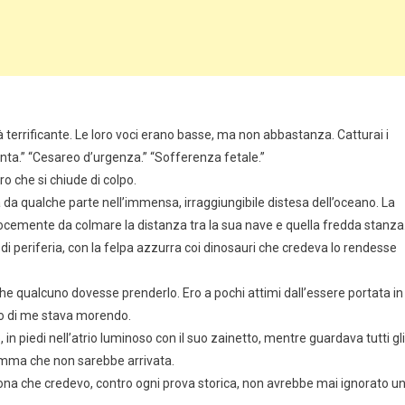
 terrificante. Le loro voci erano basse, ma non abbastanza. Catturai i
enta.” “Cesareo d’urgenza.” “Sofferenza fetale.”
o che si chiude di colpo.
a da qualche parte nell’immensa, irraggiungibile distesa dell’oceano. La
emente da colmare la distanza tra la sua nave e quella fredda stanza
o di periferia, con la felpa azzurra coi dinosauri che credeva lo rendesse
he qualcuno dovesse prenderlo. Ero a pochi attimi dall’essere portata in
tro di me stava morendo.
o, in piedi nell’atrio luminoso con il suo zainetto, mentre guardava tutti gli
mamma che non sarebbe arrivata.
ona che credevo, contro ogni prova storica, non avrebbe mai ignorato u