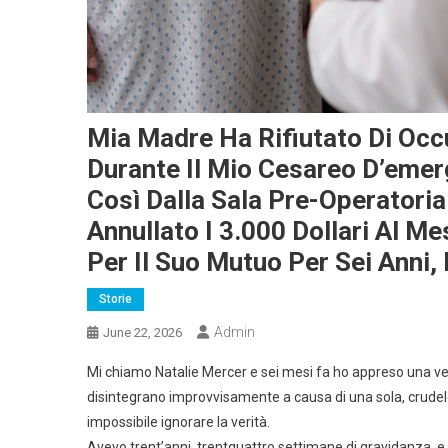
Mia Madre Ha Rifiutato Di Occ
Durante Il Mio Cesareo D’emer
Così Dalla Sala Pre-Operatori
Annullato I 3.000 Dollari Al 
Per Il Suo Mutuo Per Sei Anni, 
Storie
Admin
June 22, 2026
Mi chiamo Natalie Mercer e sei mesi fa ho appreso una ver
disintegrano improvvisamente a causa di una sola, crudel
impossibile ignorare la verità.
Avevo trent’anni, trentquattro settimane di gravidanza, 