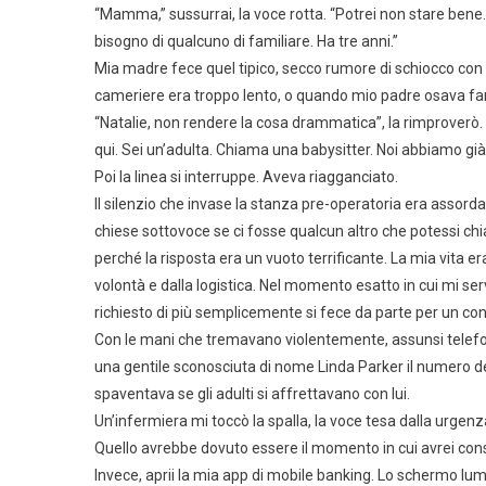
“Mamma,” sussurrai, la voce rotta. “Potrei non stare bene
bisogno di qualcuno di familiare. Ha tre anni.”
Mia madre fece quel tipico, secco rumore di schiocco con 
cameriere era troppo lento, o quando mio padre osava fare 
“Natalie, non rendere la cosa drammatica”, la rimproverò. 
qui. Sei un’adulta. Chiama una babysitter. Noi abbiamo già cr
Poi la linea si interruppe. Aveva riagganciato.
Il silenzio che invase la stanza pre-operatoria era assord
chiese sottovoce se ci fosse qualcun altro che potessi chi
perché la risposta era un vuoto terrificante. La mia vita e
volontà e dalla logistica. Nel momento esatto in cui mi s
richiesto di più semplicemente si fece da parte per un con
Con le mani che tremavano violentemente, assunsi telefon
una gentile sconosciuta di nome Linda Parker il numero della
spaventava se gli adulti si affrettavano con lui.
Un’infermiera mi toccò la spalla, la voce tesa dalla urge
Quello avrebbe dovuto essere il momento in cui avrei cons
Invece, aprii la mia app di mobile banking. Lo schermo lumi