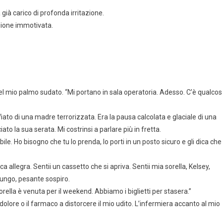
già carico di profonda irritazione.
zione immotivata.
el mio palmo sudato. “Mi portano in sala operatoria. Adesso. C’è qualco
iato di una madre terrorizzata. Era la pausa calcolata e glaciale di una
o la sua serata. Mi costrinsi a parlare più in fretta.
ile. Ho bisogno che tu lo prenda, lo porti in un posto sicuro e gli dica che
ca allegra. Sentii un cassetto che si apriva. Sentii mia sorella, Kelsey,
lungo, pesante sospiro.
ella è venuta per il weekend. Abbiamo i biglietti per stasera.”
olore o il farmaco a distorcere il mio udito. L’infermiera accanto al mio