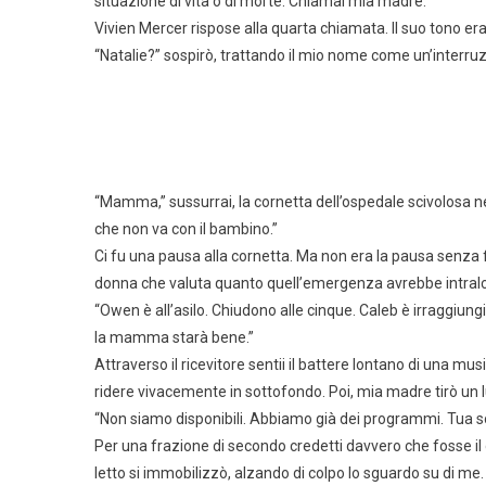
situazione di vita o di morte. Chiamai mia madre.
Vivien Mercer rispose alla quarta chiamata. Il suo tono era 
“Natalie?” sospirò, trattando il mio nome come un’interru
“Mamma,” sussurrai, la cornetta dell’ospedale scivolosa n
che non va con il bambino.”
Ci fu una pausa alla cornetta. Ma non era la pausa senza f
donna che valuta quanto quell’emergenza avrebbe intralciat
“Owen è all’asilo. Chiudono alle cinque. Caleb è irraggiungib
la mamma starà bene.”
Attraverso il ricevitore sentii il battere lontano di una musi
ridere vivacemente in sottofondo. Poi, mia madre tirò un 
“Non siamo disponibili. Abbiamo già dei programmi. Tua sor
Per una frazione di secondo credetti davvero che fosse il d
letto si immobilizzò, alzando di colpo lo sguardo su di me.