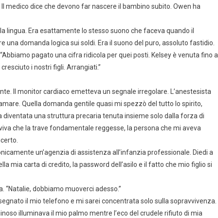
. Il medico dice che devono far nascere il bambino subito. Owen ha
la lingua. Era esattamente lo stesso suono che faceva quando il
una domanda logica sui soldi. Era il suono del puro, assoluto fastidio.
“Abbiamo pagato una cifra ridicola per quei posti. Kelsey è venuta fino a
esciuto i nostri figli. Arrangiati.”
ante. Il monitor cardiaco emetteva un segnale irregolare. L’anestesista
amare. Quella domanda gentile quasi mi spezzò del tutto lo spirito,
ra diventata una struttura precaria tenuta insieme solo dalla forza di
erviva che la trave fondamentale reggesse, la persona che mi aveva
certo.
icamente un’agenzia di assistenza all’infanzia professionale. Diedi a
 mia carta di credito, la password dell’asilo e il fatto che mio figlio si
nza. “Natalie, dobbiamo muoverci adesso.”
egnato il mio telefono e mi sarei concentrata solo sulla sopravvivenza.
noso illuminava il mio palmo mentre l’eco del crudele rifiuto di mia