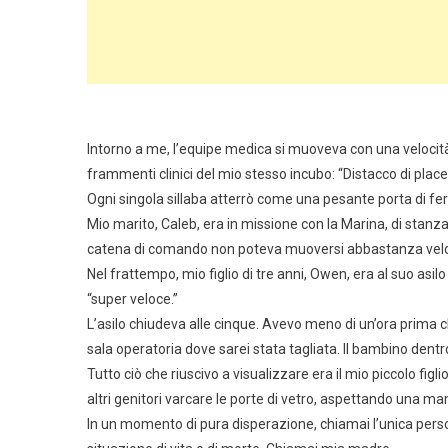
Intorno a me, l’equipe medica si muoveva con una velocità
frammenti clinici del mio stesso incubo: “Distacco di plac
Ogni singola sillaba atterrò come una pesante porta di ferr
Mio marito, Caleb, era in missione con la Marina, di stanz
catena di comando non poteva muoversi abbastanza veloc
Nel frattempo, mio figlio di tre anni, Owen, era al suo asil
“super veloce.”
L’asilo chiudeva alle cinque. Avevo meno di un’ora prima c
sala operatoria dove sarei stata tagliata. Il bambino den
Tutto ciò che riuscivo a visualizzare era il mio piccolo figli
altri genitori varcare le porte di vetro, aspettando una 
In un momento di pura disperazione, chiamai l’unica pers