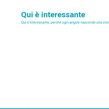
Skip
to
Qui è interessante
content
Qui è interessante, perché ogni angolo nasconde una stori