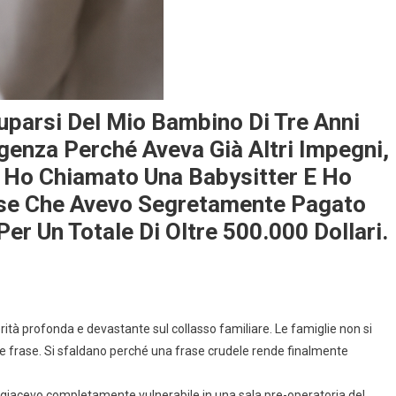
uparsi Del Mio Bambino Di Tre Anni
genza Perché Aveva Già Altri Impegni,
a Ho Chiamato Una Babysitter E Ho
Mese Che Avevo Segretamente Pagato
Per Un Totale Di Oltre 500.000 Dollari.
ità profonda e devastante sul collasso familiare. Le famiglie non si
e frase. Si sfaldano perché una frase crudele rende finalmente
e giacevo completamente vulnerabile in una sala pre-operatoria del