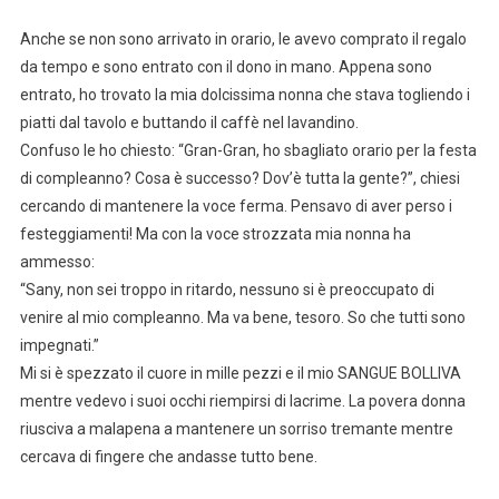
Anche se non sono arrivato in orario, le avevo comprato il regalo
da tempo e sono entrato con il dono in mano. Appena sono
entrato, ho trovato la mia dolcissima nonna che stava togliendo i
piatti dal tavolo e buttando il caffè nel lavandino.
Confuso le ho chiesto: “Gran-Gran, ho sbagliato orario per la festa
di compleanno? Cosa è successo? Dov’è tutta la gente?”, chiesi
cercando di mantenere la voce ferma. Pensavo di aver perso i
festeggiamenti! Ma con la voce strozzata mia nonna ha
ammesso:
“Sany, non sei troppo in ritardo, nessuno si è preoccupato di
venire al mio compleanno. Ma va bene, tesoro. So che tutti sono
impegnati.”
Mi si è spezzato il cuore in mille pezzi e il mio SANGUE BOLLIVA
mentre vedevo i suoi occhi riempirsi di lacrime. La povera donna
riusciva a malapena a mantenere un sorriso tremante mentre
cercava di fingere che andasse tutto bene.