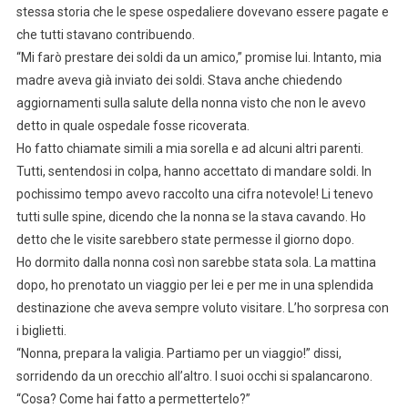
stessa storia che le spese ospedaliere dovevano essere pagate e
che tutti stavano contribuendo.
“Mi farò prestare dei soldi da un amico,” promise lui. Intanto, mia
madre aveva già inviato dei soldi. Stava anche chiedendo
aggiornamenti sulla salute della nonna visto che non le avevo
detto in quale ospedale fosse ricoverata.
Ho fatto chiamate simili a mia sorella e ad alcuni altri parenti.
Tutti, sentendosi in colpa, hanno accettato di mandare soldi. In
pochissimo tempo avevo raccolto una cifra notevole! Li tenevo
tutti sulle spine, dicendo che la nonna se la stava cavando. Ho
detto che le visite sarebbero state permesse il giorno dopo.
Ho dormito dalla nonna così non sarebbe stata sola. La mattina
dopo, ho prenotato un viaggio per lei e per me in una splendida
destinazione che aveva sempre voluto visitare. L’ho sorpresa con
i biglietti.
“Nonna, prepara la valigia. Partiamo per un viaggio!” dissi,
sorridendo da un orecchio all’altro. I suoi occhi si spalancarono.
“Cosa? Come hai fatto a permettertelo?”