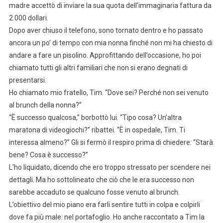
madre accettò di inviare la sua quota dell’immaginaria fattura da
2.000 dollari.
Dopo aver chiuso il telefono, sono tornato dentro e ho passato
ancora un po’ di tempo con mia nonna finché non mi ha chiesto di
andare a fare un pisolino. Approfittando dell’occasione, ho poi
chiamato tutti gli altri familiari che non si erano degnati di
presentarsi.
Ho chiamato mio fratello, Tim. “Dove sei? Perché non sei venuto
al brunch della nonna?”
“È successo qualcosa,” borbottò lui. “Tipo cosa? Un’altra
maratona di videogiochi?” ribattei. “È in ospedale, Tim. Ti
interessa almeno?” Gli si fermò il respiro prima di chiedere: “Starà
bene? Cosa è successo?”
L’ho liquidato, dicendo che ero troppo stressato per scendere nei
dettagli. Ma ho sottolineato che ciò che le era successo non
sarebbe accaduto se qualcuno fosse venuto al brunch.
L’obiettivo del mio piano era farli sentire tutti in colpa e colpirli
dove fa più male: nel portafoglio. Ho anche raccontato a Tim la