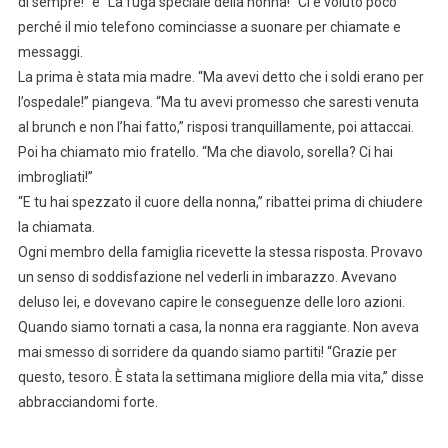
di sempre!” e “La fuga speciale della nonna!” Ci è voluto poco
perché il mio telefono cominciasse a suonare per chiamate e
messaggi.
La prima è stata mia madre. “Ma avevi detto che i soldi erano per
l’ospedale!” piangeva. “Ma tu avevi promesso che saresti venuta
al brunch e non l’hai fatto,” risposi tranquillamente, poi attaccai.
Poi ha chiamato mio fratello. “Ma che diavolo, sorella? Ci hai
imbrogliati!”
“E tu hai spezzato il cuore della nonna,” ribattei prima di chiudere
la chiamata.
Ogni membro della famiglia ricevette la stessa risposta. Provavo
un senso di soddisfazione nel vederli in imbarazzo. Avevano
deluso lei, e dovevano capire le conseguenze delle loro azioni.
Quando siamo tornati a casa, la nonna era raggiante. Non aveva
mai smesso di sorridere da quando siamo partiti! “Grazie per
questo, tesoro. È stata la settimana migliore della mia vita,” disse
abbracciandomi forte.