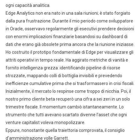
ogni capacità analitica.
Edge Analytics non era nato in una sala riunioni; è stato forgiato
dalla pura frustrazione. Durante il mio periodo come sviluppatore
in Oracle, osservavo regolarmente gli esecutivi prendere decisioni
con enormi implicazioni finanziarie basandosi su dashboard di
dati che erano già obsolete prima ancora che la riunione iniziasse.
Ho costruito il prototipo fondamentale di Edge per visualizzare gli
attriti operativi in tempo reale. Ha aggirato metriche di vanità e
fornito intelligenza grezza: identificando pipeline di risorse
strozzate, mappando colli di bottiglia invisibili e prevedendo
inefficienze cumulative prima che si trasformassero in crisi fiscali.
Inizialmente, il mercato lo respinse come troppo di nicchia. Poi, il
nostro primo cliente beta recuperò una cifra a sei zeri in un solo
trimestre fiscale. Il momentum cambiò istantaneamente. Lo
strumento che tutti avevano scartato divenne l’asset che ogni
venture capitalist voleva monopolizzare.
Eppure, nonostante quella traiettoria comprovata, il consiglio
d’amministrazione volle Garrett.