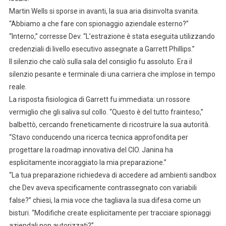
Martin Wells si sporse in avanti, la sua aria disinvolta svanita.
“Abbiamo a che fare con spionaggio aziendale esterno?”
“Interno,” corresse Dev. “L’estrazione è stata eseguita utilizzando
credenziali di livello esecutivo assegnate a Garrett Phillips.”
Il silenzio che calò sulla sala del consiglio fu assoluto. Era il
silenzio pesante e terminale di una carriera che implose in tempo
reale.
La risposta fisiologica di Garrett fu immediata: un rossore
vermiglio che gli saliva sul collo. “Questo è del tutto frainteso,”
balbettò, cercando freneticamente di ricostruire la sua autorità.
“Stavo conducendo una ricerca tecnica approfondita per
progettare la roadmap innovativa del CIO. Janina ha
esplicitamente incoraggiato la mia preparazione.”
“La tua preparazione richiedeva di accedere ad ambienti sandbox
che Dev aveva specificamente contrassegnato con variabili
false?” chiesi, la mia voce che tagliava la sua difesa come un
bisturi. “Modifiche create esplicitamente per tracciare spionaggi
aziendali non autorizzati?”