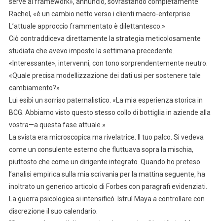
serve al framework», annunciò, sovrastando completamente
Rachel, «è un cambio netto verso i clienti macro-enterprise.
L’attuale approccio frammentato è dilettantesco.»
Ciò contraddiceva direttamente la strategia meticolosamente
studiata che avevo imposto la settimana precedente.
«Interessante», intervenni, con tono sorprendentemente neutro.
«Quale precisa modellizzazione dei dati usi per sostenere tale
cambiamento?»
Lui esibì un sorriso paternalistico. «La mia esperienza storica in
BCG. Abbiamo visto questo stesso collo di bottiglia in aziende alla
vostra—a questa fase attuale.»
La svista era microscopica ma rivelatrice. Il tuo palco. Si vedeva
come un consulente esterno che fluttuava sopra la mischia,
piuttosto che come un dirigente integrato. Quando ho preteso
l’analisi empirica sulla mia scrivania per la mattina seguente, ha
inoltrato un generico articolo di Forbes con paragrafi evidenziati.
La guerra psicologica si intensificò. Istruì Maya a controllare con
discrezione il suo calendario.