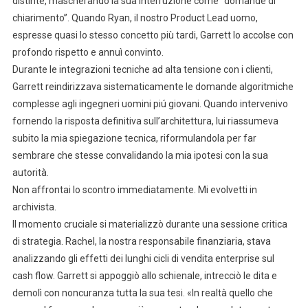
distinte, mascherando la sua interruzione come “domande di
chiarimento”. Quando Ryan, il nostro Product Lead uomo,
espresse quasi lo stesso concetto più tardi, Garrett lo accolse con
profondo rispetto e annuì convinto.
Durante le integrazioni tecniche ad alta tensione con i clienti,
Garrett reindirizzava sistematicamente le domande algoritmiche
complesse agli ingegneri uomini piú giovani. Quando intervenivo
fornendo la risposta definitiva sull’architettura, lui riassumeva
subito la mia spiegazione tecnica, riformulandola per far
sembrare che stesse convalidando la mia ipotesi con la sua
autorità.
Non affrontai lo scontro immediatamente. Mi evolvetti in
archivista.
Il momento cruciale si materializzò durante una sessione critica
di strategia. Rachel, la nostra responsabile finanziaria, stava
analizzando gli effetti dei lunghi cicli di vendita enterprise sul
cash flow. Garrett si appoggiò allo schienale, intrecciò le dita e
demolì con noncuranza tutta la sua tesi. «In realtà quello che