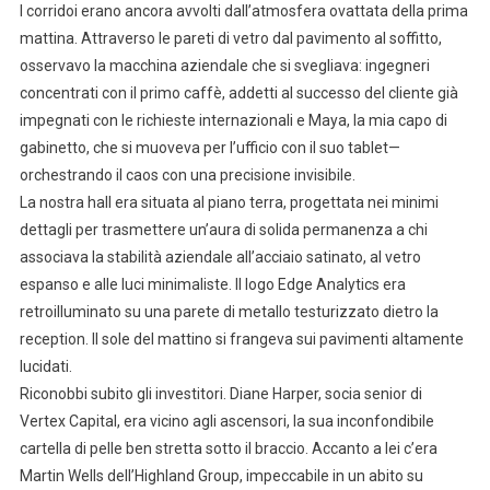
I corridoi erano ancora avvolti dall’atmosfera ovattata della prima
mattina. Attraverso le pareti di vetro dal pavimento al soffitto,
osservavo la macchina aziendale che si svegliava: ingegneri
concentrati con il primo caffè, addetti al successo del cliente già
impegnati con le richieste internazionali e Maya, la mia capo di
gabinetto, che si muoveva per l’ufficio con il suo tablet—
orchestrando il caos con una precisione invisibile.
La nostra hall era situata al piano terra, progettata nei minimi
dettagli per trasmettere un’aura di solida permanenza a chi
associava la stabilità aziendale all’acciaio satinato, al vetro
espanso e alle luci minimaliste. Il logo Edge Analytics era
retroilluminato su una parete di metallo testurizzato dietro la
reception. Il sole del mattino si frangeva sui pavimenti altamente
lucidati.
Riconobbi subito gli investitori. Diane Harper, socia senior di
Vertex Capital, era vicino agli ascensori, la sua inconfondibile
cartella di pelle ben stretta sotto il braccio. Accanto a lei c’era
Martin Wells dell’Highland Group, impeccabile in un abito su