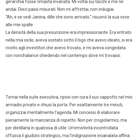
gerarchia fosse rimasta invariata. Mi voltai sui tacchi e me ne
andai. Dieci passi misurati. Non mi affrettai; non indugiai.
“Ah, e se vedi Janina, dille che sono arrivato,” risuonò la sua voce
alle mie spalle.
La densità della sua presunzione era impressionante. Era entrato
nella mia sede, aveva sostato sotto il logo che avevo ideato, si era
rivolto agli investitori che avevo trovato, e mi aveva congedata
con nonchalance chiedendo nel contempo dove mi trovassi.
Tornai nella suite esecutiva, riposi con cura il suo cappotto nel mio
armadio privato e chiusi la porta. Per esattamente tre minuti,
organizzai mentalmente l’agenda. Mi concessi di elaborare
pienamente la mancanza di rispetto. Non per crogiolarmici, ma
per distillarla in qualcosa di utile. Un’emotività incontrollata
offusca il giudizio strategico, ma l’indignazione incanalata affina