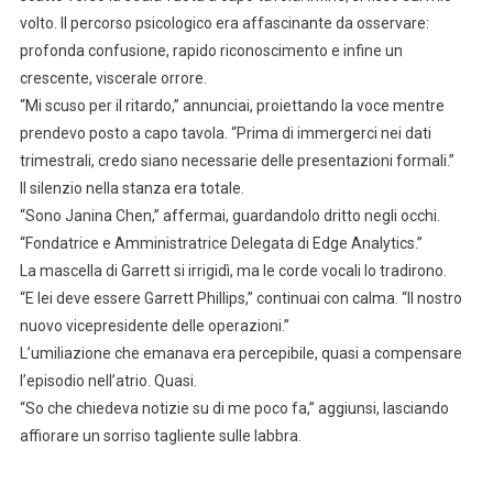
volto. Il percorso psicologico era affascinante da osservare:
profonda confusione, rapido riconoscimento e infine un
crescente, viscerale orrore.
“Mi scuso per il ritardo,” annunciai, proiettando la voce mentre
prendevo posto a capo tavola. “Prima di immergerci nei dati
trimestrali, credo siano necessarie delle presentazioni formali.”
Il silenzio nella stanza era totale.
“Sono Janina Chen,” affermai, guardandolo dritto negli occhi.
“Fondatrice e Amministratrice Delegata di Edge Analytics.”
La mascella di Garrett si irrigidì, ma le corde vocali lo tradirono.
“E lei deve essere Garrett Phillips,” continuai con calma. “Il nostro
nuovo vicepresidente delle operazioni.”
L’umiliazione che emanava era percepibile, quasi a compensare
l’episodio nell’atrio. Quasi.
“So che chiedeva notizie su di me poco fa,” aggiunsi, lasciando
affiorare un sorriso tagliente sulle labbra.