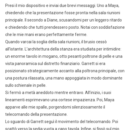
Presi il mio dispositivo e inviai due brevi messaggi. Uno a Maya,
chiedendo che la presentazione fosse pronta nella sala riunioni
principale. Il secondo a Diane, scusandomi per un leggero ritardo
e chiedendo che tutti prendessero posto. Notai con soddisfazione
che le mie mani erano perfettamente ferme.
Quando varcai la soglia della sala riunioni, il brusio cessò
all’istante. L’architettura della stanza era studiata per intimidire:
un enorme tavolo in mogano, otto pesanti poltrone di pelle e una
vista panoramica sul distretto finanziario. Garrett si era
posizionato strategicamente accanto alla poltrona principale, con
una postura rilassata, una mano appoggiata in modo dominante
sullo schienale in pelle.
Si fermò a metà aneddoto mentre entravo. All’inizio, i suoi
lineamenti esprimevano una cortese impazienza. Poi, Maya
apparve alle mie spalle, porgendomi silenziosamente il
telecomando della presentazione.
Lo sguardo di Garrett seguì il movimento del telecomando. Poi
scattò verso la sedia vuota a capo tavola. Infine, si fissò sul mio