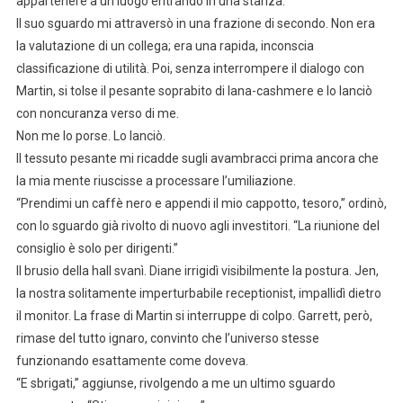
appartenere a un luogo entrando in una stanza.
Il suo sguardo mi attraversò in una frazione di secondo. Non era
la valutazione di un collega; era una rapida, inconscia
classificazione di utilità. Poi, senza interrompere il dialogo con
Martin, si tolse il pesante soprabito di lana-cashmere e lo lanciò
con noncuranza verso di me.
Non me lo porse. Lo lanciò.
Il tessuto pesante mi ricadde sugli avambracci prima ancora che
la mia mente riuscisse a processare l’umiliazione.
“Prendimi un caffè nero e appendi il mio cappotto, tesoro,” ordinò,
con lo sguardo già rivolto di nuovo agli investitori. “La riunione del
consiglio è solo per dirigenti.”
Il brusio della hall svanì. Diane irrigidì visibilmente la postura. Jen,
la nostra solitamente imperturbabile receptionist, impallidì dietro
il monitor. La frase di Martin si interruppe di colpo. Garrett, però,
rimase del tutto ignaro, convinto che l’universo stesse
funzionando esattamente come doveva.
“E sbrigati,” aggiunse, rivolgendo a me un ultimo sguardo