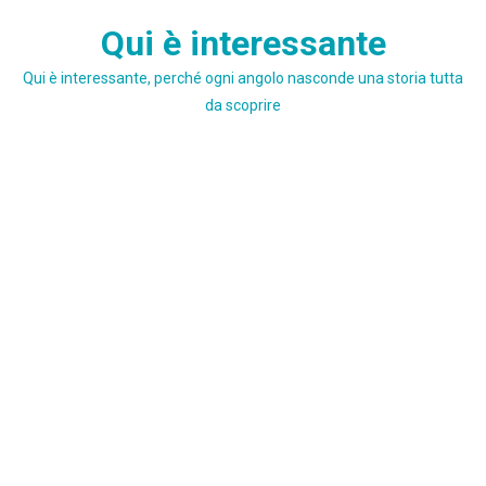
Skip
Qui è interessante
to
content
Qui è interessante, perché ogni angolo nasconde una storia tutta
da scoprire