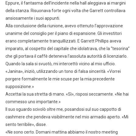
Eppure, il fantasma dell’incidente nella hall aleggiava ai margini
della stanza. Risuonava forte ogni volta che Garrett controllava
ansiosamente i suoi appunti.
Alla conclusione della riunione, avevo ottenuto l’approvazione
unanime del consiglio per il piano di espansione. Gli investitori
erano completamente tranquillizzati. E Garrett Phillips aveva
imparato, al cospetto del capitale che idolatrava, che la “tesorina”
che gli portava il caffè deteneva l’assoluta autorità di licenziarlo.
Quando la sala si svuotò, mi intercettò vicino al mio ufficio.
«Janina», iniziò, utilizzando un tono di falsa sincerità. «Vorrei
porgere formalmente le mie scuse per la mia precedente
supposizione.»
Accettai la sua stretta di mano. «Sì», risposi seccamente. «Ne hai
commesso uno importante.»
Il suo sguardo scivolò oltre me, posandosi sul suo cappotto di
cashmere che pendeva visibilmente nel mio armadio aperto. «Mi
sento terribile», disse.
«Ne sono certo. Domani mattina abbiamo il nostro meeting