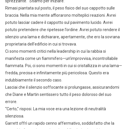
sprezzante. “Stiamo per iniziare.”
Rimasi piantata sul posto, il peso fisico del suo cappotto sulle
braccia. Nella mia mente affiorarono molteplici reazioni. Avrei
potuto lasciar cadere il cappotto sul pavimento lucido. Avrei
potuto pretendere che ripetesse l’ordine. Avrei potuto rendere il
silenzio una lama e dichiarare, apertamente, che ero la sovrana
proprietaria dell’edificio in cui si trovava.
Ci sono momenti critici nella leadership in cui la rabbia si
manifesta come un fiammifero—un’improvvisa, incontrollabile
fiammata. Poi, ci sono momenti in cui si cristallizza in una lama—
fredda, precisa e infinitamente più pericolosa. Questo era
indubbiamente il secondo caso.
Lasciai che il silenzio soffocante si prolungasse, assicurandomi
che Diane e Martin sentissero tutto il peso doloroso del suo
errore.
“Certo,” risposi. La mia voce era una lezione di neutralità
silenziosa.
Garrett offrì un rapido cenno affermativo, soddisfatto che la