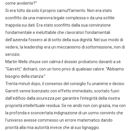
come avvilente?”
Si era tolto da solo il proprio camuffamento. Non era stato
sconfitto da una manovra legale complessa o da una sottile
trappola sui dati. Era stato sconfitto dalla sua convinzione
fondamentale e ineluttabile che i lavoratori fondamentali
dell’azienda fossero al di sotto della sua dignità. Nel suo modo di
vedere, la leadership era un meccanismo di sottomissione, non di
servizio.
Martin Wells chiuse con calma il dossier probatorio davanti a sé.
“Garrett,” dichiarò, con un tono privo di qualsiasi calore. “Abbiamo
bisogno della stanza.”
Trenta minuti dopo, il consenso del consiglio fu unanime e deciso.
Garrett venne licenziato con effetto immediato, scortato fuori
dall’edificio dalla sicurezza per garantire l’integrità della nostra
proprietà intellettuale residua. Se ne andò non con grazia, ma con
la profonda e sconcertata indignazione di un uomo convinto che
l’universo avesse commesso un errore matematico dando
priorità alla mia autorità invece che al suo lignaggio.