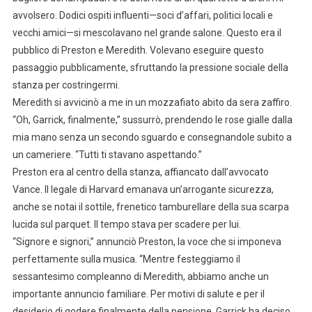
avvolsero. Dodici ospiti influenti—soci d’affari, politici locali e
vecchi amici—si mescolavano nel grande salone. Questo era il
pubblico di Preston e Meredith. Volevano eseguire questo
passaggio pubblicamente, sfruttando la pressione sociale della
stanza per costringermi.
Meredith si avvicinò a me in un mozzafiato abito da sera zaffiro.
“Oh, Garrick, finalmente,” sussurrò, prendendo le rose gialle dalla
mia mano senza un secondo sguardo e consegnandole subito a
un cameriere. “Tutti ti stavano aspettando.”
Preston era al centro della stanza, affiancato dall’avvocato
Vance. Il legale di Harvard emanava un’arrogante sicurezza,
anche se notai il sottile, frenetico tamburellare della sua scarpa
lucida sul parquet. Il tempo stava per scadere per lui.
“Signore e signori,” annunciò Preston, la voce che si imponeva
perfettamente sulla musica. “Mentre festeggiamo il
sessantesimo compleanno di Meredith, abbiamo anche un
importante annuncio familiare. Per motivi di salute e per il
desiderio di godere finalmente della pensione, Garrick ha deciso