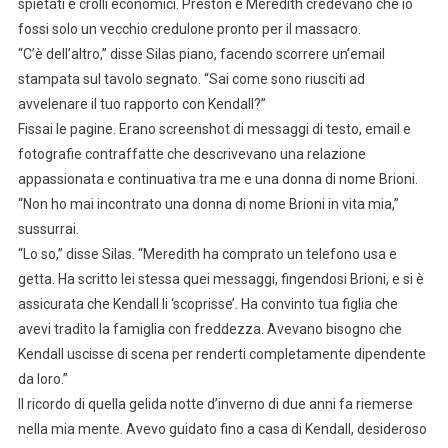
spietati e crolli economici. Preston e Meredith credevano che io
fossi solo un vecchio credulone pronto per il massacro.
“C’è dell’altro,” disse Silas piano, facendo scorrere un’email
stampata sul tavolo segnato. “Sai come sono riusciti ad
avvelenare il tuo rapporto con Kendall?”
Fissai le pagine. Erano screenshot di messaggi di testo, email e
fotografie contraffatte che descrivevano una relazione
appassionata e continuativa tra me e una donna di nome Brioni.
“Non ho mai incontrato una donna di nome Brioni in vita mia,”
sussurrai.
“Lo so,” disse Silas. “Meredith ha comprato un telefono usa e
getta. Ha scritto lei stessa quei messaggi, fingendosi Brioni, e si è
assicurata che Kendall li ‘scoprisse’. Ha convinto tua figlia che
avevi tradito la famiglia con freddezza. Avevano bisogno che
Kendall uscisse di scena per renderti completamente dipendente
da loro.”
Il ricordo di quella gelida notte d’inverno di due anni fa riemerse
nella mia mente. Avevo guidato fino a casa di Kendall, desideroso