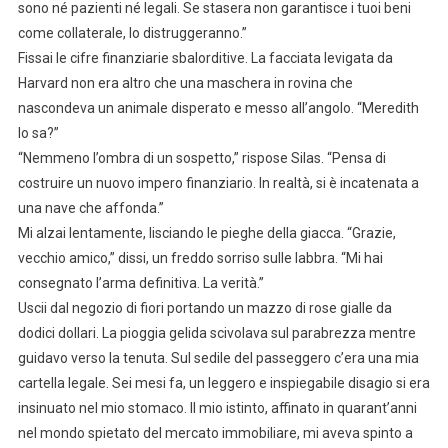
sono né pazienti né legali. Se stasera non garantisce i tuoi beni
come collaterale, lo distruggeranno.”
Fissai le cifre finanziarie sbalorditive. La facciata levigata da
Harvard non era altro che una maschera in rovina che
nascondeva un animale disperato e messo all’angolo. “Meredith
lo sa?”
“Nemmeno l’ombra di un sospetto,” rispose Silas. “Pensa di
costruire un nuovo impero finanziario. In realtà, si è incatenata a
una nave che affonda.”
Mi alzai lentamente, lisciando le pieghe della giacca. “Grazie,
vecchio amico,” dissi, un freddo sorriso sulle labbra. “Mi hai
consegnato l’arma definitiva. La verità.”
Uscii dal negozio di fiori portando un mazzo di rose gialle da
dodici dollari. La pioggia gelida scivolava sul parabrezza mentre
guidavo verso la tenuta. Sul sedile del passeggero c’era una mia
cartella legale. Sei mesi fa, un leggero e inspiegabile disagio si era
insinuato nel mio stomaco. Il mio istinto, affinato in quarant’anni
nel mondo spietato del mercato immobiliare, mi aveva spinto a