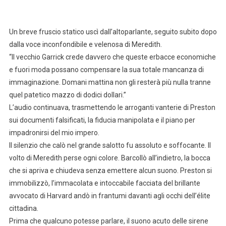
Un breve fruscio statico uscì dall’altoparlante, seguito subito dopo
dalla voce inconfondibile e velenosa di Meredith.
“Il vecchio Garrick crede davvero che queste erbacce economiche
e fuori moda possano compensare la sua totale mancanza di
immaginazione. Domani mattina non gli resterà più nulla tranne
quel patetico mazzo di dodici dollari.”
L’audio continuava, trasmettendo le arroganti vanterie di Preston
sui documenti falsificati, la fiducia manipolata e il piano per
impadronirsi del mio impero.
Il silenzio che calò nel grande salotto fu assoluto e soffocante. Il
volto di Meredith perse ogni colore. Barcollò all’indietro, la bocca
che si apriva e chiudeva senza emettere alcun suono. Preston si
immobilizzò, l’immacolata e intoccabile facciata del brillante
avvocato di Harvard andò in frantumi davanti agli occhi dell’élite
cittadina.
Prima che qualcuno potesse parlare, il suono acuto delle sirene