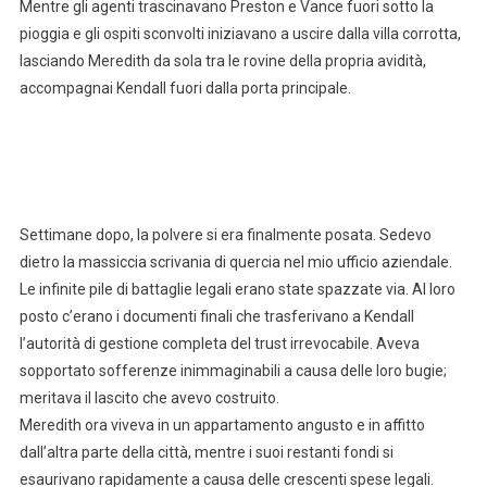
Mentre gli agenti trascinavano Preston e Vance fuori sotto la
pioggia e gli ospiti sconvolti iniziavano a uscire dalla villa corrotta,
lasciando Meredith da sola tra le rovine della propria avidità,
accompagnai Kendall fuori dalla porta principale.
Settimane dopo, la polvere si era finalmente posata. Sedevo
dietro la massiccia scrivania di quercia nel mio ufficio aziendale.
Le infinite pile di battaglie legali erano state spazzate via. Al loro
posto c’erano i documenti finali che trasferivano a Kendall
l’autorità di gestione completa del trust irrevocabile. Aveva
sopportato sofferenze inimmaginabili a causa delle loro bugie;
meritava il lascito che avevo costruito.
Meredith ora viveva in un appartamento angusto e in affitto
dall’altra parte della città, mentre i suoi restanti fondi si
esaurivano rapidamente a causa delle crescenti spese legali.