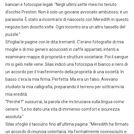
bancari e fotocopie legali. “Negli ultimi sette mesi ho tenuto
d’occhio Preston. Non è solo un giovane avvocato ambizioso; è un
parassita. È stato a incontrarsi di nascosto con Meredith in questo
negozio ben diciotto volte. Ogni incontro era un altro tassello del
puzzle.”
Sfogliai le pagine con le dita tremanti. C’erano fotografie di mia
moglie e di mio genero accucciati in caffè appartati, intenti a
esaminare mappe di proprietà e strutture societarie. Poi il sangue
mi si gelò nelle vene. Silas indicò una fotocopia in bianco e nero di
un accordo per il trasferimento della proprietà di una società. In
basso c’era la mia firma. Perfetta. Ma era un falso. Avevano
studiato la mia calligrafia, preparando il terreno per sottrarmi la
mia eredità.
“Perché?” sussurrai, la parola che mi bruciava sulla lingua come
cenere. “Le ho dato una vita di immenso comfort e sicurezza
assoluta.”
Silas sfogliò il taccuino fino all’ultima pagina. “Meredith ha firmato
un accordo di rinuncia volontaria. Ha formalmente riconosciuto e