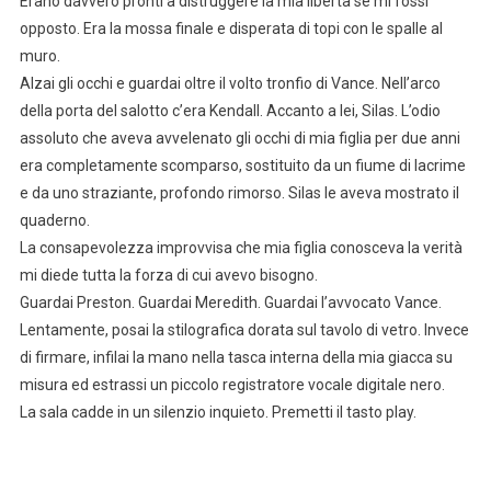
Erano davvero pronti a distruggere la mia libertà se mi fossi
opposto. Era la mossa finale e disperata di topi con le spalle al
muro.
Alzai gli occhi e guardai oltre il volto tronfio di Vance. Nell’arco
della porta del salotto c’era Kendall. Accanto a lei, Silas. L’odio
assoluto che aveva avvelenato gli occhi di mia figlia per due anni
era completamente scomparso, sostituito da un fiume di lacrime
e da uno straziante, profondo rimorso. Silas le aveva mostrato il
quaderno.
La consapevolezza improvvisa che mia figlia conosceva la verità
mi diede tutta la forza di cui avevo bisogno.
Guardai Preston. Guardai Meredith. Guardai l’avvocato Vance.
Lentamente, posai la stilografica dorata sul tavolo di vetro. Invece
di firmare, infilai la mano nella tasca interna della mia giacca su
misura ed estrassi un piccolo registratore vocale digitale nero.
La sala cadde in un silenzio inquieto. Premetti il tasto play.