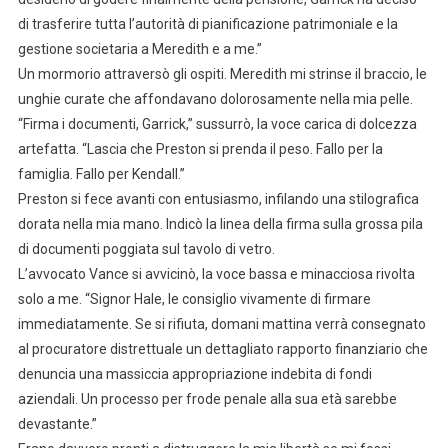
di trasferire tutta l’autorità di pianificazione patrimoniale e la
gestione societaria a Meredith e a me.”
Un mormorio attraversò gli ospiti. Meredith mi strinse il braccio, le
unghie curate che affondavano dolorosamente nella mia pelle.
“Firma i documenti, Garrick,” sussurrò, la voce carica di dolcezza
artefatta. “Lascia che Preston si prenda il peso. Fallo per la
famiglia. Fallo per Kendall.”
Preston si fece avanti con entusiasmo, infilando una stilografica
dorata nella mia mano. Indicò la linea della firma sulla grossa pila
di documenti poggiata sul tavolo di vetro.
L’avvocato Vance si avvicinò, la voce bassa e minacciosa rivolta
solo a me. “Signor Hale, le consiglio vivamente di firmare
immediatamente. Se si rifiuta, domani mattina verrà consegnato
al procuratore distrettuale un dettagliato rapporto finanziario che
denuncia una massiccia appropriazione indebita di fondi
aziendali. Un processo per frode penale alla sua età sarebbe
devastante.”