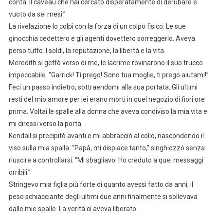
conta. Il caveau che hai cercato disperatamente di derubare è
vuoto da sei mesi.”
La rivelazione lo colpì con la forza di un colpo fisico. Le sue
ginocchia cedettero e gli agenti dovettero sorreggerlo. Aveva
perso tutto. I soldi, la reputazione, la libertà e la vita.
Meredith si gettò verso di me, le lacrime rovinarono il suo trucco
impeccabile. “Garrick! Ti prego! Sono tua moglie, ti prego aiutami!”
Feci un passo indietro, sottraendomi alla sua portata. Gli ultimi
resti del mio amore per lei erano morti in quel negozio di fiori ore
prima. Voltai le spalle alla donna che aveva condiviso la mia vita e
mi diressi verso la porta.
Kendall si precipitò avanti e mi abbracciò al collo, nascondendo il
viso sulla mia spalla. “Papà, mi dispiace tanto,” singhiozzò senza
riuscire a controllarsi. “Mi sbagliavo. Ho creduto a quei messaggi
orribili.”
Stringevo mia figlia più forte di quanto avessi fatto da anni, il
peso schiacciante degli ultimi due anni finalmente si sollevava
dalle mie spalle. La verità ci aveva liberato.