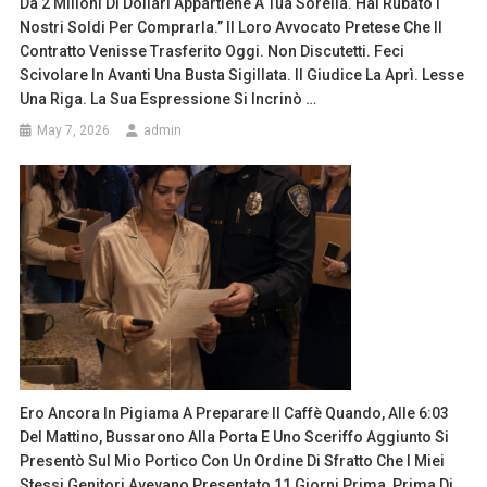
Da 2 Milioni Di Dollari Appartiene A Tua Sorella. Hai Rubato I
Nostri Soldi Per Comprarla.” Il Loro Avvocato Pretese Che Il
Contratto Venisse Trasferito Oggi. Non Discutetti. Feci
Scivolare In Avanti Una Busta Sigillata. Il Giudice La Aprì. Lesse
Una Riga. La Sua Espressione Si Incrinò …
May 7, 2026
admin
Ero Ancora In Pigiama A Preparare Il Caffè Quando, Alle 6:03
Del Mattino, Bussarono Alla Porta E Uno Sceriffo Aggiunto Si
Presentò Sul Mio Portico Con Un Ordine Di Sfratto Che I Miei
Stessi Genitori Avevano Presentato 11 Giorni Prima, Prima Di