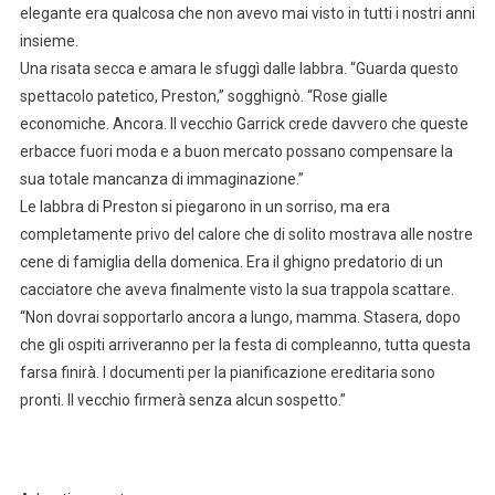
elegante era qualcosa che non avevo mai visto in tutti i nostri anni
insieme.
Una risata secca e amara le sfuggì dalle labbra. “Guarda questo
spettacolo patetico, Preston,” sogghignò. “Rose gialle
economiche. Ancora. Il vecchio Garrick crede davvero che queste
erbacce fuori moda e a buon mercato possano compensare la
sua totale mancanza di immaginazione.”
Le labbra di Preston si piegarono in un sorriso, ma era
completamente privo del calore che di solito mostrava alle nostre
cene di famiglia della domenica. Era il ghigno predatorio di un
cacciatore che aveva finalmente visto la sua trappola scattare.
“Non dovrai sopportarlo ancora a lungo, mamma. Stasera, dopo
che gli ospiti arriveranno per la festa di compleanno, tutta questa
farsa finirà. I documenti per la pianificazione ereditaria sono
pronti. Il vecchio firmerà senza alcun sospetto.”