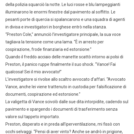
della polizia squarciò la notte. Le luci rosse e blu lampeggianti
illuminarono le enormi finestre dal pavimento al soffitto. Le
pesanti porte di quercia si spalancarono e una squadra di agenti
in divisa e investigatori in borghese entrò nella stanza.
“Preston Cole,” annunciò l’investigatore principale, la sua voce
tagliava la tensione come una lama. “È in arresto per
cospirazione, frode finanziaria ed estorsione.”
Quando il freddo acciaio delle manette scattò intorno ai polsi di
Preston, il panico ruppe finalmente il suo shock. “Vance! Fai
qualcosa! Sei il mio avvocato!”
L’investigatore si rivolse allo scaltro avvocato d’affari. “Avvocato
Vance, anche lei viene trattenuto in custodia per falsificazione di
documenti, cospirazione ed estorsione.”
La valigetta di Vance scivolò dalle sue dita intorpidite, cadendo sul
pavimento e spargendo i documenti di trasferimento senza
valore sul tappeto importato.
Preston, disperato e in preda all’iperventilazione, mi fissò con
occhi selvaggi. “Pensi di aver vinto? Anche se andrò in prigione,