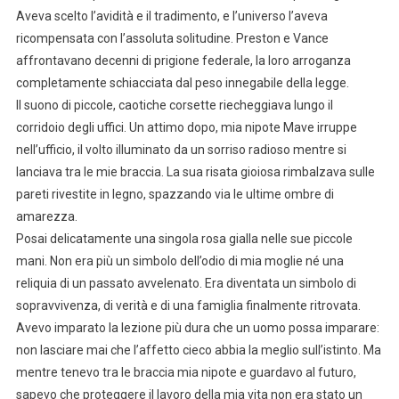
Aveva scelto l’avidità e il tradimento, e l’universo l’aveva
ricompensata con l’assoluta solitudine. Preston e Vance
affrontavano decenni di prigione federale, la loro arroganza
completamente schiacciata dal peso innegabile della legge.
Il suono di piccole, caotiche corsette riecheggiava lungo il
corridoio degli uffici. Un attimo dopo, mia nipote Mave irruppe
nell’ufficio, il volto illuminato da un sorriso radioso mentre si
lanciava tra le mie braccia. La sua risata gioiosa rimbalzava sulle
pareti rivestite in legno, spazzando via le ultime ombre di
amarezza.
Posai delicatamente una singola rosa gialla nelle sue piccole
mani. Non era più un simbolo dell’odio di mia moglie né una
reliquia di un passato avvelenato. Era diventata un simbolo di
sopravvivenza, di verità e di una famiglia finalmente ritrovata.
Avevo imparato la lezione più dura che un uomo possa imparare:
non lasciare mai che l’affetto cieco abbia la meglio sull’istinto. Ma
mentre tenevo tra le braccia mia nipote e guardavo al futuro,
sapevo che proteggere il lavoro della mia vita non era stato un