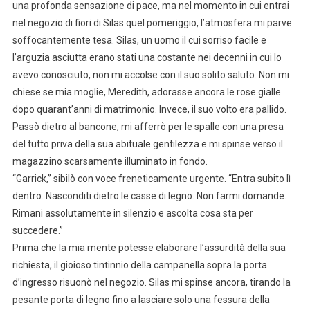
una profonda sensazione di pace, ma nel momento in cui entrai
nel negozio di fiori di Silas quel pomeriggio, l’atmosfera mi parve
soffocantemente tesa. Silas, un uomo il cui sorriso facile e
l’arguzia asciutta erano stati una costante nei decenni in cui lo
avevo conosciuto, non mi accolse con il suo solito saluto. Non mi
chiese se mia moglie, Meredith, adorasse ancora le rose gialle
dopo quarant’anni di matrimonio. Invece, il suo volto era pallido.
Passò dietro al bancone, mi afferrò per le spalle con una presa
del tutto priva della sua abituale gentilezza e mi spinse verso il
magazzino scarsamente illuminato in fondo.
“Garrick,” sibilò con voce freneticamente urgente. “Entra subito lì
dentro. Nasconditi dietro le casse di legno. Non farmi domande.
Rimani assolutamente in silenzio e ascolta cosa sta per
succedere.”
Prima che la mia mente potesse elaborare l’assurdità della sua
richiesta, il gioioso tintinnio della campanella sopra la porta
d’ingresso risuonò nel negozio. Silas mi spinse ancora, tirando la
pesante porta di legno fino a lasciare solo una fessura della