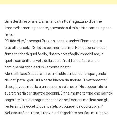
Smettei di respirare. L’aria nello stretto magazzino divenne
improvvisamente pesante, gravando sul mio petto come un peso
fisico.
“Si fida di te,” proseguì Preston, aggiustandosi l’immacolata
cravatta di seta. “Si fida ciecamente di me. Non appena la sua
firma toccherà quel foglio, l’intero portafoglio immobiliare, le
quote con diritto di voto della società e il fondo fiduciario di
famiglia saranno esclusivamente nostri.”
Meredith lasciò cadere la rosa. Cadde sul bancone, spargendo
delicati petali gialli sulla carta bianca da fiorista. “Esattamente,”
disse, la voce ridotta a un sussurro velenoso. “Ho sopportato la
sua tirchieria per quattro decenni. È finalmente tempo che Garrick
paghi per la sua arrogante ostinazione. Domani mattina non gli
resterà nulla eccetto quel patetico bouquet da dodici dollari.”
Nell’oscurità del retro, il ronzio del frigorifero per fiori mi ruggiva