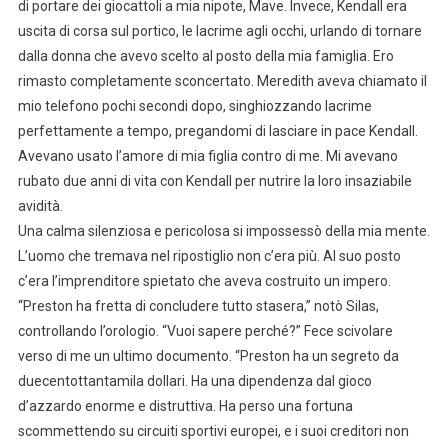
di portare dei giocattoli a mia nipote, Mave. Invece, Kendall era
uscita di corsa sul portico, le lacrime agli occhi, urlando di tornare
dalla donna che avevo scelto al posto della mia famiglia. Ero
rimasto completamente sconcertato. Meredith aveva chiamato il
mio telefono pochi secondi dopo, singhiozzando lacrime
perfettamente a tempo, pregandomi di lasciare in pace Kendall.
Avevano usato l’amore di mia figlia contro di me. Mi avevano
rubato due anni di vita con Kendall per nutrire la loro insaziabile
avidità.
Una calma silenziosa e pericolosa si impossessò della mia mente.
L’uomo che tremava nel ripostiglio non c’era più. Al suo posto
c’era l’imprenditore spietato che aveva costruito un impero.
“Preston ha fretta di concludere tutto stasera,” notò Silas,
controllando l’orologio. “Vuoi sapere perché?” Fece scivolare
verso di me un ultimo documento. “Preston ha un segreto da
duecentottantamila dollari. Ha una dipendenza dal gioco
d’azzardo enorme e distruttiva. Ha perso una fortuna
scommettendo su circuiti sportivi europei, e i suoi creditori non