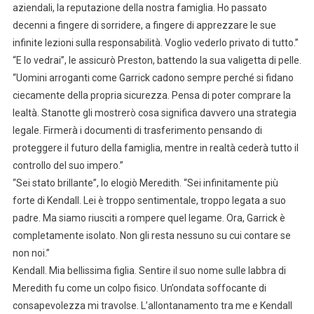
aziendali, la reputazione della nostra famiglia. Ho passato
decenni a fingere di sorridere, a fingere di apprezzare le sue
infinite lezioni sulla responsabilità. Voglio vederlo privato di tutto.”
“E lo vedrai”, le assicurò Preston, battendo la sua valigetta di pelle.
“Uomini arroganti come Garrick cadono sempre perché si fidano
ciecamente della propria sicurezza. Pensa di poter comprare la
lealtà. Stanotte gli mostrerò cosa significa davvero una strategia
legale. Firmerà i documenti di trasferimento pensando di
proteggere il futuro della famiglia, mentre in realtà cederà tutto il
controllo del suo impero.”
“Sei stato brillante”, lo elogiò Meredith. “Sei infinitamente più
forte di Kendall. Lei è troppo sentimentale, troppo legata a suo
padre. Ma siamo riusciti a rompere quel legame. Ora, Garrick è
completamente isolato. Non gli resta nessuno su cui contare se
non noi.”
Kendall. Mia bellissima figlia. Sentire il suo nome sulle labbra di
Meredith fu come un colpo fisico. Un’ondata soffocante di
consapevolezza mi travolse. L’allontanamento tra me e Kendall