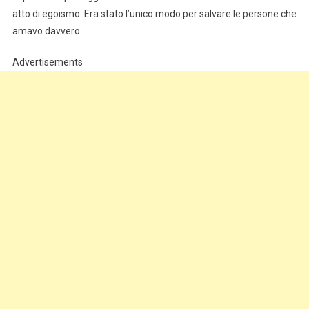
atto di egoismo. Era stato l’unico modo per salvare le persone che
amavo davvero.
Advertisements