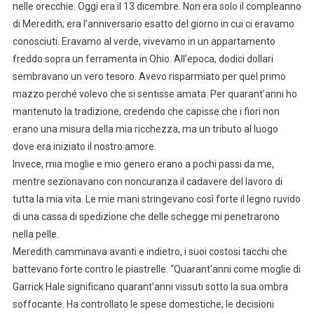
nelle orecchie. Oggi era il 13 dicembre. Non era solo il compleanno
di Meredith; era l’anniversario esatto del giorno in cui ci eravamo
conosciuti. Eravamo al verde, vivevamo in un appartamento
freddo sopra un ferramenta in Ohio. All’epoca, dodici dollari
sembravano un vero tesoro. Avevo risparmiato per quel primo
mazzo perché volevo che si sentisse amata. Per quarant’anni ho
mantenuto la tradizione, credendo che capisse che i fiori non
erano una misura della mia ricchezza, ma un tributo al luogo
dove era iniziato il nostro amore.
Invece, mia moglie e mio genero erano a pochi passi da me,
mentre sezionavano con noncuranza il cadavere del lavoro di
tutta la mia vita. Le mie mani stringevano così forte il legno ruvido
di una cassa di spedizione che delle schegge mi penetrarono
nella pelle.
Meredith camminava avanti e indietro, i suoi costosi tacchi che
battevano forte contro le piastrelle. “Quarant’anni come moglie di
Garrick Hale significano quarant’anni vissuti sotto la sua ombra
soffocante. Ha controllato le spese domestiche, le decisioni