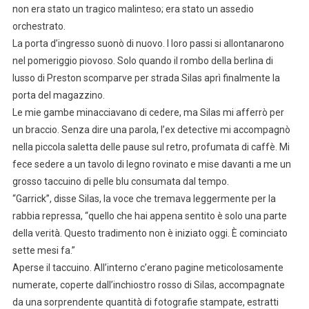
non era stato un tragico malinteso; era stato un assedio
orchestrato.
La porta d’ingresso suonò di nuovo. I loro passi si allontanarono
nel pomeriggio piovoso. Solo quando il rombo della berlina di
lusso di Preston scomparve per strada Silas aprì finalmente la
porta del magazzino.
Le mie gambe minacciavano di cedere, ma Silas mi afferrò per
un braccio. Senza dire una parola, l’ex detective mi accompagnò
nella piccola saletta delle pause sul retro, profumata di caffè. Mi
fece sedere a un tavolo di legno rovinato e mise davanti a me un
grosso taccuino di pelle blu consumata dal tempo.
“Garrick”, disse Silas, la voce che tremava leggermente per la
rabbia repressa, “quello che hai appena sentito è solo una parte
della verità. Questo tradimento non è iniziato oggi. È cominciato
sette mesi fa.”
Aperse il taccuino. All’interno c’erano pagine meticolosamente
numerate, coperte dall’inchiostro rosso di Silas, accompagnate
da una sorprendente quantità di fotografie stampate, estratti