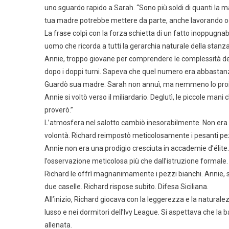
uno sguardo rapido a Sarah. “Sono più soldi di quanti la ma
tua madre potrebbe mettere da parte, anche lavorando ogni 
La frase colpì con la forza schietta di un fatto inoppugna
uomo che ricorda a tutti la gerarchia naturale della stanz
Annie, troppo giovane per comprendere le complessità dell
dopo i doppi turni. Sapeva che quel numero era abbastanza 
Guardò sua madre. Sarah non annuì, ma nemmeno lo proibì.
Annie si voltò verso il miliardario. Deglutì, le piccole mani
proverò.”
L’atmosfera nel salotto cambiò inesorabilmente. Non era
volontà. Richard reimpostò meticolosamente i pesanti pez
Annie non era una prodigio cresciuta in accademie d’élite. 
l’osservazione meticolosa più che dall’istruzione formale.
Richard le offrì magnanimamente i pezzi bianchi. Annie, se
due caselle. Richard rispose subito. Difesa Siciliana.
All’inizio, Richard giocava con la leggerezza e la naturalez
lusso e nei dormitori dell’Ivy League. Si aspettava che la
allenata.