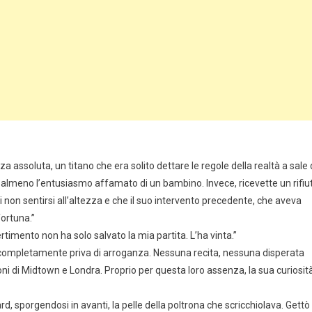
a assoluta, un titano che era solito dettare le regole della realtà a sale 
, o almeno l’entusiasmo affamato di un bambino. Invece, ricevette un rifiu
non sentirsi all’altezza e che il suo intervento precedente, che aveva
fortuna.”
timento non ha solo salvato la mia partita. L’ha vinta.”
a completamente priva di arroganza. Nessuna recita, nessuna disperata
oni di Midtown e Londra. Proprio per questa loro assenza, la sua curiosit
d, sporgendosi in avanti, la pelle della poltrona che scricchiolava. Gettò