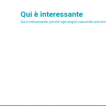
Skip
to
Qui è interessante
content
Qui è interessante, perché ogni angolo nasconde una stori