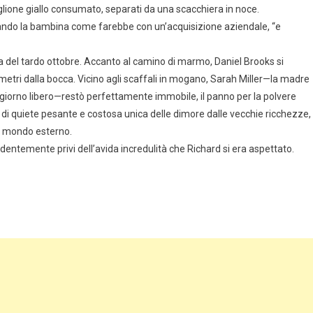
lione giallo consumato, separati da una scacchiera in noce.
utando la bambina come farebbe con un’acquisizione aziendale, “e
del tardo ottobre. Accanto al camino di marmo, Daniel Brooks si
metri dalla bocca. Vicino agli scaffali in mogano, Sarah Miller—la madre
giorno libero—restò perfettamente immobile, il panno per la polvere
po di quiete pesante e costosa unica delle dimore dalle vecchie ricchezze,
el mondo esterno.
ndentemente privi dell’avida incredulità che Richard si era aspettato.