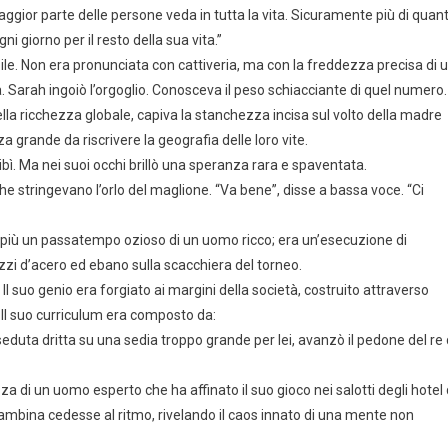
ggior parte delle persone veda in tutta la vita. Sicuramente più di quant
giorno per il resto della sua vita.”
bile. Non era pronunciata con cattiveria, ma con la freddezza precisa di 
a. Sarah ingoiò l’orgoglio. Conosceva il peso schiacciante di quel numero.
a ricchezza globale, capiva la stanchezza incisa sul volto della madre
grande da riscrivere la geografia delle loro vite.
 Ma nei suoi occhi brillò una speranza rara e spaventata.
 che stringevano l’orlo del maglione. “Va bene”, disse a bassa voce. “Ci
 più un passatempo ozioso di un uomo ricco; era un’esecuzione di
zi d’acero ed ebano sulla scacchiera del torneo.
Il suo genio era forgiato ai margini della società, costruito attraverso
 Il suo curriculum era composto da:
duta dritta su una sedia troppo grande per lei, avanzò il pedone del re 
za di un uomo esperto che ha affinato il suo gioco nei salotti degli hotel 
 bambina cedesse al ritmo, rivelando il caos innato di una mente non