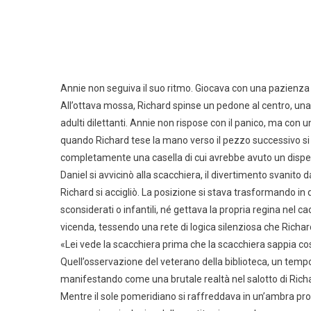
Annie non seguiva il suo ritmo. Giocava con una pazienza 
All’ottava mossa, Richard spinse un pedone al centro, un
adulti dilettanti. Annie non rispose con il panico, ma con
quando Richard tese la mano verso il pezzo successivo si 
completamente una casella di cui avrebbe avuto un disp
Daniel si avvicinò alla scacchiera, il divertimento svanito da
Richard si accigliò. La posizione si stava trasformando 
sconsiderati o infantili, né gettava la propria regina nel
vicenda, tessendo una rete di logica silenziosa che Richa
«Lei vede la scacchiera prima che la scacchiera sappia cos
Quell’osservazione del veterano della biblioteca, un tem
manifestando come una brutale realtà nel salotto di Ric
Mentre il sole pomeridiano si raffreddava in un’ambra prof