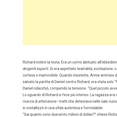
Richard inclinò la testa. Era un uomo abituato all’obbedienz
dirigenti esperti. Si era aspettato teatralità, eccitazione
cortese e inamovibile. Quando insistette, Annie ammise di 
salvato la partita di Daniel contro Richard, era stata solo “
Daniel ridacchiò, rompendo la tensione. “Quel piccolo avver
Lo sguardo di Richard si fece più intenso. La ragazza er
ricerca di attenzione—tratti che detestava nelle sale riuni
si cristallizzò in una sfida autentica e formidabile.
“Sai quanto sono duecento milioni di dollari?” chiese Richar