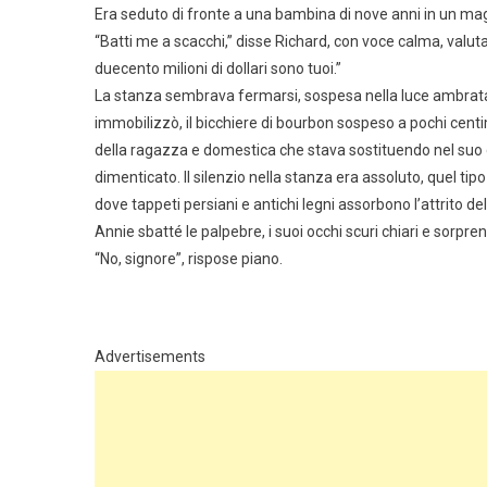
Era seduto di fronte a una bambina di nove anni in un mag
“Batti me a scacchi,” disse Richard, con voce calma, val
duecento milioni di dollari sono tuoi.”
La stanza sembrava fermarsi, sospesa nella luce ambrata 
immobilizzò, il bicchiere di bourbon sospeso a pochi centi
della ragazza e domestica che stava sostituendo nel suo 
dimenticato. Il silenzio nella stanza era assoluto, quel ti
dove tappeti persiani e antichi legni assorbono l’attrito d
Annie sbatté le palpebre, i suoi occhi scuri chiari e sorpre
“No, signore”, rispose piano.
Advertisements