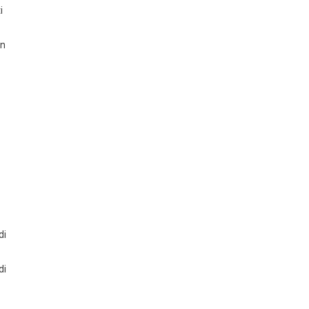
i
un
di
di