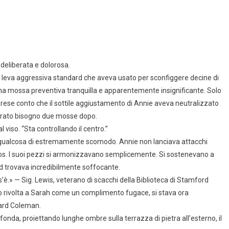
deliberata e dolorosa.
a leva aggressiva standard che aveva usato per sconfiggere decine di
 una mossa preventiva tranquilla e apparentemente insignificante. Solo
rese conto che il sottile aggiustamento di Annie aveva neutralizzato
erato bisogno due mosse dopo.
l viso. “Sta controllando il centro.”
in qualcosa di estremamente scomodo. Annie non lanciava attacchi
 caos. I suoi pezzi si armonizzavano semplicemente. Si sostenevano a
rd trovava incredibilmente soffocante.
’è.» — Sig. Lewis, veterano di scacchi della Biblioteca di Stamford
po rivolta a Sarah come un complimento fugace, si stava ora
hard Coleman.
onda, proiettando lunghe ombre sulla terrazza di pietra all’esterno, il