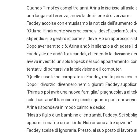
Quando Timofey compì tre anni, Arina lo iscrisse all’asilo 
una lunga sofferenza, arrivò la decisione di divorziare.
Faddey accolse con entusiasmo la notizia dell’aumento de
“Ottimo! Finalmente vivremo come si deve!” esclamò, sfre
stipendio e lo gestirò io come si deve. Ho un approccio si
Dopo aver sentito ciò, Arina andò in silenzio a chiedere il d
Faddey se ne andò fra scandali, chiedendo la divisione dei
aveva investito un solo kopeck nel suo appartamento, cons
tentativi di portarsi via la televisione e il computer.
“Quelle cose le ho comprate io, Faddey, molto prima che ci 
Dopo il divorzio, divennero nemici giurati. Faddey supplic
“Prima o poi avrò una nuova famiglia,” piagnucolava al telef
soldi bastano! Il bambino è piccolo, quanto può mai servir
Arina rispondeva in modo calmo e deciso.
“Nostro figlio è un bambino di entrambi, Faddey. Sei obblig
oppure firmiamo un accordo. Non ci sono altre opzioni.”
Faddey scelse di ignorarla. Presto, al suo posto di lavoro ar