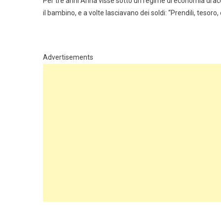
Per tre anni Arina visse sotto un regime di economia draco
il bambino, e a volte lasciavano dei soldi: “Prendili, teso
Advertisements