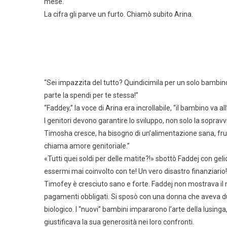
mese.
La cifra gli parve un furto. Chiamò subito Arina.
“Sei impazzita del tutto? Quindicimila per un solo bambi
parte la spendi per te stessa!”
“Faddey,” la voce di Arina era incrollabile, “il bambino va a
I genitori devono garantire lo sviluppo, non solo la sopra
Timosha cresce, ha bisogno di un’alimentazione sana, frutt
chiama amore genitoriale.”
«Tutti quei soldi per delle matite?!» sbottò Faddej con ge
essermi mai coinvolto con te! Un vero disastro finanziario
Timofey è cresciuto sano e forte. Faddej non mostrava il m
pagamenti obbligati. Si sposò con una donna che aveva due
biologico. I “nuovi” bambini impararono l’arte della lusi
giustificava la sua generosità nei loro confronti.