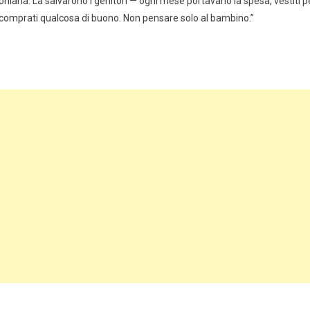
niana. La salvarono i genitori — ogni mese portavano la spesa, vestiti p
ro, comprati qualcosa di buono. Non pensare solo al bambino.”