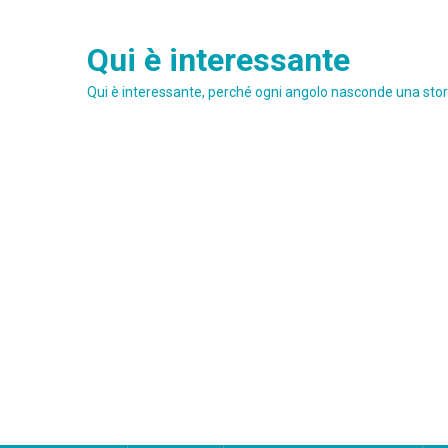
Skip
to
Qui è interessante
content
Qui è interessante, perché ogni angolo nasconde una stori