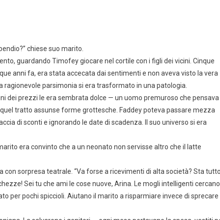
ipendio?” chiese suo marito.
nto, guardando Timofey giocare nel cortile con i figli dei vicini. Cinque
nque anni fa, era stata accecata dai sentimenti e non aveva visto la vera
a ragionevole parsimonia si era trasformato in una patologia.
ellini dei prezzi le era sembrata dolce — un uomo premuroso che pensava
ato, quel tratto assunse forme grottesche. Faddey poteva passare mezza
cia di sconti e ignorando le date di scadenza. Il suo universo si era
marito era convinto che a un neonato non servisse altro che il latte
a con sorpresa teatrale. “Va forse a ricevimenti di alta società? Sta tutt
occhezze! Sei tu che ami le cose nuove, Arina. Le mogli intelligenti cercano
 per pochi spiccioli. Aiutano il marito a risparmiare invece di sprecare