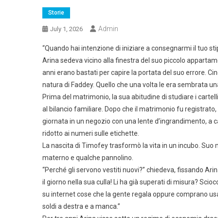
Storie
Admin
July 1, 2026
“Quando hai intenzione di iniziare a consegnarmi il tuo st
Arina sedeva vicino alla finestra del suo piccolo appartame
anni erano bastati per capire la portata del suo errore. Ci
natura di Faddey. Quello che una volta le era sembrata un
Prima del matrimonio, la sua abitudine di studiare i cart
al bilancio familiare. Dopo che il matrimonio fu registr
giornata in un negozio con una lente d’ingrandimento, a cac
ridotto ai numeri sulle etichette.
La nascita di Timofey trasformò la vita in un incubo. Suo 
materno e qualche pannolino.
“Perché gli servono vestiti nuovi?” chiedeva, fissando Arin
il giorno nella sua culla! Li ha già superati di misura? Sci
su internet cose che la gente regala oppure comprano usato
soldi a destra e a manca.”