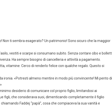
no! Non ti sembra esagerato? Un patrimonio! Sono sicuro che la maggior
ll’asilo, vestiti e scarpe si consumano subito. Senza contare cibo e bollett
vvivenza. Ha sempre bisogno di cancelleria e attività a pagamento.
a, vitamine. Cerco di renderlo felice con qualche regalo. Questo si
lida ironia. «Potresti almeno mentire in modo più convincente! Mi pento di
!»
inimo desiderio di comunicare col proprio figlio, limitandosi ai
 figli, che considerava suoi, dimenticando completamente il figlio
nga, chiamando Faddej “papà”, cosa che compiaceva la sua vanità e