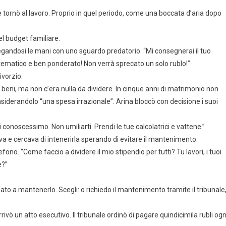
e tornò al lavoro. Proprio in quel periodo, come una boccata d’aria dopo
l budget familiare.
gandosi le mani con uno sguardo predatorio. “Mi consegnerai il tuo
stematico e ben ponderato! Non verrà sprecato un solo rublo!”
ivorzio.
 beni, ma non c’era nulla da dividere. In cinque anni di matrimonio non
iderandolo “una spesa irrazionale”. Arina bloccò con decisione i suoi
conoscessimo. Non umiliarti. Prendi le tue calcolatrici e vattene.”
ava e cercava di intenerirla sperando di evitare il mantenimento.
ono. “Come faccio a dividere il mio stipendio per tutti? Tu lavori, i tuoi
e?”
ato a mantenerlo. Scegli: o richiedo il mantenimento tramite il tribunale
rivò un atto esecutivo. Il tribunale ordinò di pagare quindicimila rubli ogn