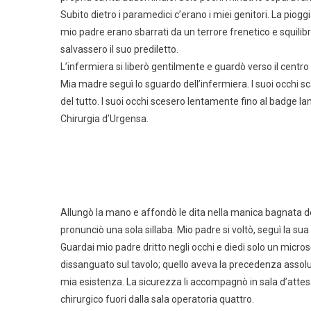
Subito dietro i paramedici c’erano i miei genitori. La pioggi
mio padre erano sbarrati da un terrore frenetico e squilib
salvassero il suo prediletto.
L’infermiera si liberò gentilmente e guardò verso il centro 
Mia madre seguì lo sguardo dell’infermiera. I suoi occhi 
del tutto. I suoi occhi scesero lentamente fino al badge l
Chirurgia d’Urgensa.
Allungò la mano e affondò le dita nella manica bagnata de
pronunciò una sola sillaba. Mio padre si voltò, seguì la sua l
Guardai mio padre dritto negli occhi e diedi solo un mic
dissanguato sul tavolo; quello aveva la precedenza assolut
mia esistenza. La sicurezza li accompagnò in sala d’attesa 
chirurgico fuori dalla sala operatoria quattro.