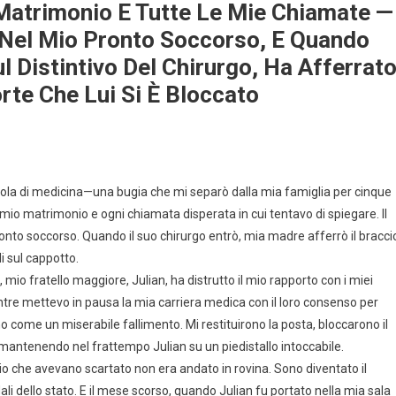
 Matrimonio E Tutte Le Mie Chiamate —
 Nel Mio Pronto Soccorso, E Quando
 Distintivo Del Chirurgo, Ha Afferrat
orte Che Lui Si È Bloccato
scuola di medicina—una bugia che mi separò dalla mia famiglia per cinque
l mio matrimonio e ogni chiamata disperata in cui tentavo di spiegare. Il
onto soccorso. Quando il suo chirurgo entrò, mia madre afferrò il bracci
i sul cappotto.
io fratello maggiore, Julian, ha distrutto il mio rapporto con i miei
tre mettevo in pausa la mia carriera medica con il loro consenso per
 come un miserabile fallimento. Mi restituirono la posta, bloccarono il
 mantenendo nel frattempo Julian su un piedistallo intoccabile.
glio che avevano scartato non era andato in rovina. Sono diventato il
ali dello stato. E il mese scorso, quando Julian fu portato nella mia sala