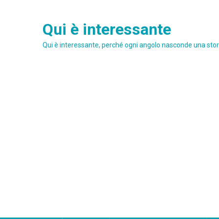
Skip
to
Qui è interessante
content
Qui è interessante, perché ogni angolo nasconde una stori