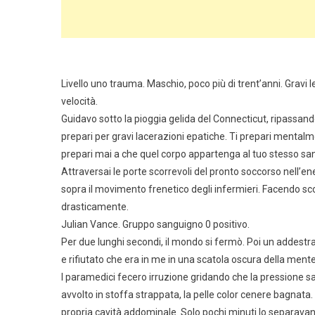
Livello uno trauma. Maschio, poco più di trent’anni. Gravi 
velocità.
Guidavo sotto la pioggia gelida del Connecticut, ripassand
prepari per gravi lacerazioni epatiche. Ti prepari menta
prepari mai a che quel corpo appartenga al tuo stesso sa
Attraversai le porte scorrevoli del pronto soccorso nell’ene
sopra il movimento frenetico degli infermieri. Facendo scor
drasticamente.
Julian Vance. Gruppo sanguigno 0 positivo.
Per due lunghi secondi, il mondo si fermò. Poi un addest
e rifiutato che era in me in una scatola oscura della ment
I paramedici fecero irruzione gridando che la pressione
avvolto in stoffa strappata, la pelle color cenere bagnat
propria cavità addominale. Solo pochi minuti lo separavano