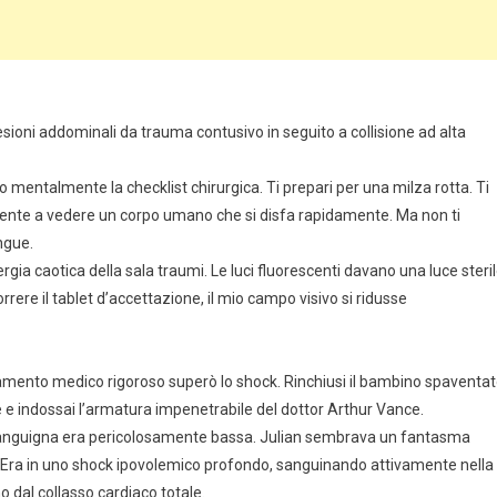
lesioni addominali da trauma contusivo in seguito a collisione ad alta
o mentalmente la checklist chirurgica. Ti prepari per una milza rotta. Ti
lmente a vedere un corpo umano che si disfa rapidamente. Ma non ti
ngue.
rgia caotica della sala traumi. Le luci fluorescenti davano una luce steri
rere il tablet d’accettazione, il mio campo visivo si ridusse
ramento medico rigoroso superò lo shock. Rinchiusi il bambino spaventa
e e indossai l’armatura impenetrabile del dottor Arthur Vance.
 sanguigna era pericolosamente bassa. Julian sembrava un fantasma
a. Era in uno shock ipovolemico profondo, sanguinando attivamente nella
 dal collasso cardiaco totale.