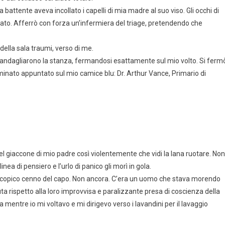
a battente aveva incollato i capelli di mia madre al suo viso. Gli occhi di
rato. Afferrò con forza un’infermiera del triage, pretendendo che
della sala traumi, verso di me.
scandagliarono la stanza, fermandosi esattamente sul mio volto. Si ferm
aminato appuntato sul mio camice blu: Dr. Arthur Vance, Primario di
l giaccone di mio padre così violentemente che vidi la lana ruotare. Non
inea di pensiero e l’urlo di panico gli morì in gola.
roscopico cenno del capo. Non ancora. C’era un uomo che stava morendo
a rispetto alla loro improvvisa e paralizzante presa di coscienza della
mentre io mi voltavo e mi dirigevo verso i lavandini per il lavaggio