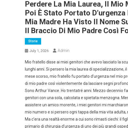
Perdere La Mia Laurea, Il Mio
Poi È Stato Portato D’urgenza
Mia Madre Ha Visto Il Nome Sul
Il Braccio Di Mio Padre Così F
Storie
Admin
July 1, 2026
Mio fratello disse ai miei genitori che avevo lasciato la 
lunghi anni. Si persero la mia laurea di specializzazione, i
mese scorso, mio fratello fu portato d’urgenza nel mio pr
di mio padre così violentemente da lasciare segni profond
Sono Arthur Vance. Ho trentatré anni. Mezzo decennio fa, m
genitori con una sola, calcolata e spietata menzogna. Men
assistere un amico morente, i miei genitori mi marchiarono
mio numero e si persero ogni tappa della mia vita adulta,
Ma c’era una realtà enorme a cui sono rimasti ciechi: il fi
primario di chirurgia d’urgenza di uno dei più grandi osped