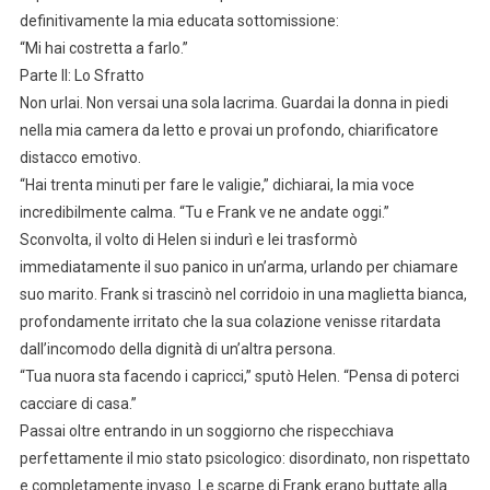
definitivamente la mia educata sottomissione:
“Mi hai costretta a farlo.”
Parte II: Lo Sfratto
Non urlai. Non versai una sola lacrima. Guardai la donna in piedi
nella mia camera da letto e provai un profondo, chiarificatore
distacco emotivo.
“Hai trenta minuti per fare le valigie,” dichiarai, la mia voce
incredibilmente calma. “Tu e Frank ve ne andate oggi.”
Sconvolta, il volto di Helen si indurì e lei trasformò
immediatamente il suo panico in un’arma, urlando per chiamare
suo marito. Frank si trascinò nel corridoio in una maglietta bianca,
profondamente irritato che la sua colazione venisse ritardata
dall’incomodo della dignità di un’altra persona.
“Tua nuora sta facendo i capricci,” sputò Helen. “Pensa di poterci
cacciare di casa.”
Passai oltre entrando in un soggiorno che rispecchiava
perfettamente il mio stato psicologico: disordinato, non rispettato
e completamente invaso. Le scarpe di Frank erano buttate alla