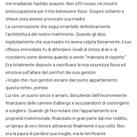
me irradiando fastidio esausto. Non offrì scuse, né mostrò
preoccupazione per il mio benessere fisico. Sospirò soltanto e
chiese cosa avesse provocato sua madre.
La conversazione che seguì smantellò definitivamente
l’architettura del nostro matrimonio. Quando gli dissi
esplicitamente che sua madre mi aveva colpita fisicamente, il suo
riflesso immediato fu di difendere i livelli di stress di lei e di
ricordarmi come diventa quando si sente “mancata di rispetto.”
Era totalmente disposto a sacrificare la mia sicurezza fisica ed
emotiva sull’altare del comfort dei suoi genitori.
«Voglio che i tuoi genitori escano dal nostro appartamento
questa notte», pretesi.
Lui rise, un suono secco e amaro, discutendo dell’inconveniente
finanziario delle camere d’albergo e accusandomi di costringerlo
a scegliere. Quando gli feci notare che l’appartamento era
proprietà matrimoniale, finanziato in gran parte dal mio reddito,
un lampo di vero timore attraversò finalmente il suo volto. Non
era la paura di perdere sua moglie, ma la terrificante