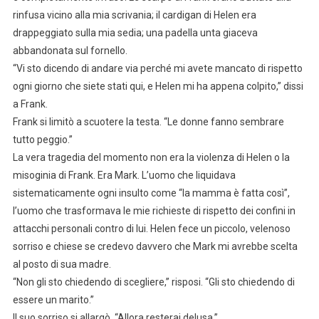
rinfusa vicino alla mia scrivania; il cardigan di Helen era
drappeggiato sulla mia sedia; una padella unta giaceva
abbandonata sul fornello.
“Vi sto dicendo di andare via perché mi avete mancato di rispetto
ogni giorno che siete stati qui, e Helen mi ha appena colpito,” dissi
a Frank.
Frank si limitò a scuotere la testa. “Le donne fanno sembrare
tutto peggio.”
La vera tragedia del momento non era la violenza di Helen o la
misoginia di Frank. Era Mark. L’uomo che liquidava
sistematicamente ogni insulto come “la mamma è fatta così”,
l’uomo che trasformava le mie richieste di rispetto dei confini in
attacchi personali contro di lui. Helen fece un piccolo, velenoso
sorriso e chiese se credevo davvero che Mark mi avrebbe scelta
al posto di sua madre.
“Non gli sto chiedendo di scegliere,” risposi. “Gli sto chiedendo di
essere un marito.”
Il suo sorriso si allargò. “Allora resterai delusa.”