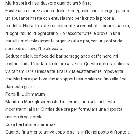
Mark saprà chi sei davvero quando avrò finito.
Esiste una chiarezza incredibile e innegabile che emerge quando
un abusante mette con entusiasmo per iscritto la propria
crudeltà. Ho fatto sistematicamente screenshot di ogni minaccia,
di ogni insulto, di ogni orario. Ho raccolto tutte le prove in una
cartella meticolosamente organizzata e poi, con un profondo
senso di sollievo, l’ho bloccata.
Seduta nella luce fioca del bar, sorseggiando caffè nero, mi
costrinsi ad affrontare la dolorosa verità. Questa non era solo una
visita familiare stressante. Era la vita esattamente impoverita
che Mark si aspettava che io sopportassi in silenzio fino alla fine
dei nostri giorni.
Parte III: L’Ultimatum
Mandai a Mark gli screenshot insieme a una sola richiesta:
incontrarmi al bar. Ci mise due ore per formulare una risposta
misera di sei parole:
Cosa hai fatto a mamma?
Quando finalmente arrivò dopo le sei, si infilò nel posto di fronte a