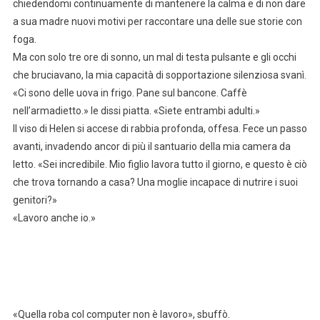
chiedendomi continuamente di mantenere la calma e di non dare
a sua madre nuovi motivi per raccontare una delle sue storie con
foga.
Ma con solo tre ore di sonno, un mal di testa pulsante e gli occhi
che bruciavano, la mia capacità di sopportazione silenziosa svanì.
«Ci sono delle uova in frigo. Pane sul bancone. Caffè
nell’armadietto.» le dissi piatta. «Siete entrambi adulti.»
Il viso di Helen si accese di rabbia profonda, offesa. Fece un passo
avanti, invadendo ancor di più il santuario della mia camera da
letto. «Sei incredibile. Mio figlio lavora tutto il giorno, e questo è ciò
che trova tornando a casa? Una moglie incapace di nutrire i suoi
genitori?»
«Lavoro anche io.»
«Quella roba col computer non è lavoro», sbuffò.