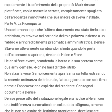
rapidamente il trasferimento della proprietà. Mark rimase
pietrificato, con la mascella serrata, completamente spogliato
dell’arroganza immotivata che sua madre gli aveva instillato.
Parte V: La Riconquista
Una settimana dopo che l’ultimo documento era stato timbrato e
archiviato, mi trovavo nel corridoio del mio palazzo insieme a un
fabbro e all’incredibilmente pragmatica amministratrice, Denise.
Stavamo attivamente cambiando i cilindri quando le porte
dell’ascensore si aprirono, rivelando Helen e Frank.
Helen si fece avanti, brandendo la borsa e la sua pretesa come
due armi gemelle. «Non ne hai il diritto!» strillò.
Non alzai la voce. Semplicemente aprii la mia cartella, estraendo
la recente ordinanza del tribunale, l’atto aggiornato con solo il mio
nome e l’approvazione esplicita del creditore. Consegnai i
documenti a Denise.
Denise prese atto della situazione legale e si rivolse a Helen con
una indifferenza burocratica ben collaudata. «Signora, a meno
che lei non sia ospite del legittimo proprietario, deve lasciare