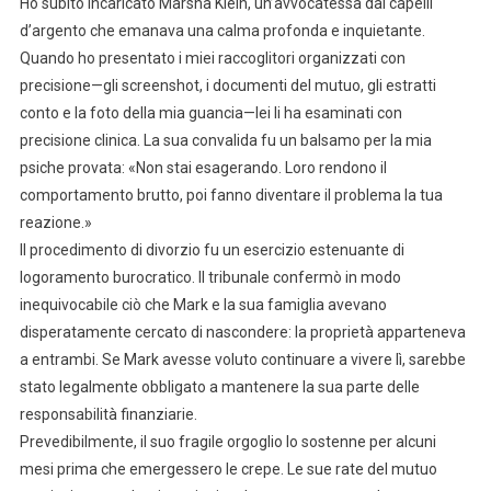
Ho subito incaricato Marsha Klein, un’avvocatessa dai capelli
d’argento che emanava una calma profonda e inquietante.
Quando ho presentato i miei raccoglitori organizzati con
precisione—gli screenshot, i documenti del mutuo, gli estratti
conto e la foto della mia guancia—lei li ha esaminati con
precisione clinica. La sua convalida fu un balsamo per la mia
psiche provata: «Non stai esagerando. Loro rendono il
comportamento brutto, poi fanno diventare il problema la tua
reazione.»
Il procedimento di divorzio fu un esercizio estenuante di
logoramento burocratico. Il tribunale confermò in modo
inequivocabile ciò che Mark e la sua famiglia avevano
disperatamente cercato di nascondere: la proprietà apparteneva
a entrambi. Se Mark avesse voluto continuare a vivere lì, sarebbe
stato legalmente obbligato a mantenere la sua parte delle
responsabilità finanziarie.
Prevedibilmente, il suo fragile orgoglio lo sostenne per alcuni
mesi prima che emergessero le crepe. Le sue rate del mutuo