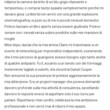
ridipinsi la camera da letto di un blu-grigio rilassante e
tempestoso, e comprai tazze spaiate semplicemente perché mi
davano gioia. La libertà non arrivò con una grande esplosione
cinematografica; si posò su di me in piccoli miracoli domestici.
Potevo lasciare un libro aperto senza essere giudicata. Potevo
cenare con i cereali senza subire prediche sulle mie mansioni di
moglie.
Mesi dopo, lasciai che la mia amica Claire mi trascinasse a un
evento di networking per imprenditori indipendenti, sostenendo
che il mio percorso di guarigione avesse bisogno ogni tanto anche
di qualche antipasto. Fu lì, accanto a un tavolo con dei formaggi
tristemente tagliati a cubetti, che incontrai Daniel Cooper.
Non annunciò la sua presenza né pretese aggressivamente la
mia attenzione. Era un project manager che poneva domande
davvero profonde sulla mia attività di consulenza, ascoltando
davvero le risposte invece di aspettare solo il suo turno per
parlare. Rispettava i miei confini, celebrava la mia ambizione
professionale e non cercò mai di ridurre il mio spazio.