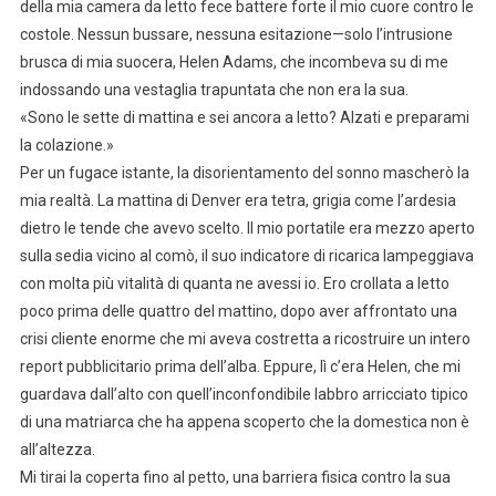
della mia camera da letto fece battere forte il mio cuore contro le
costole. Nessun bussare, nessuna esitazione—solo l’intrusione
brusca di mia suocera, Helen Adams, che incombeva su di me
indossando una vestaglia trapuntata che non era la sua.
«Sono le sette di mattina e sei ancora a letto? Alzati e preparami
la colazione.»
Per un fugace istante, la disorientamento del sonno mascherò la
mia realtà. La mattina di Denver era tetra, grigia come l’ardesia
dietro le tende che avevo scelto. Il mio portatile era mezzo aperto
sulla sedia vicino al comò, il suo indicatore di ricarica lampeggiava
con molta più vitalità di quanta ne avessi io. Ero crollata a letto
poco prima delle quattro del mattino, dopo aver affrontato una
crisi cliente enorme che mi aveva costretta a ricostruire un intero
report pubblicitario prima dell’alba. Eppure, lì c’era Helen, che mi
guardava dall’alto con quell’inconfondibile labbro arricciato tipico
di una matriarca che ha appena scoperto che la domestica non è
all’altezza.
Mi tirai la coperta fino al petto, una barriera fisica contro la sua