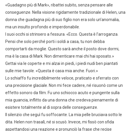
«Guadagno più di Mark», ribattei subito, senza pensare alle
conseguenze. Nella visione rigidamente tradizionale di Helen, una
donna che guadagna più di suo figlio non era solo un’anomalia,
ma un insulto profondo e imperdonabile.
I suoi occhi si strinsero a fessura. «Ecco. Questa è l’arroganza.
Pensi che solo perché porti i soldi a casa, tu non debba
comportarti da moglie. Questo sarà anche il posto dove dormi,
ma è la casa di Mark. Non dimenticare mai chi hai sposato.»
Gettai via le coperte e mi alzai in piedi, i piedi nudi ben piantati
sulle mie tavole. «Questa è casa mia anche. Fuori.»
Lo schiaffo fu incredibilmente veloce, praticato e sferrato con
una precisione glaciale. Non mi fece cadere, né risuonò come un
effetto sonoro da film. Fu uno schiocco acuto e pungente sulla
mia guancia, inflitto da una donna che credeva pienamente di
esistere totalmente al di sopra delle conseguenze.
Il silenzio che seguì fu soffocante. La mia pelle bruciava sotto le
dita. Helen non trasalì, né si scusò. Invece, mi fissò con sfida
aspettandosi una reazione e pronunciò la frase che recise