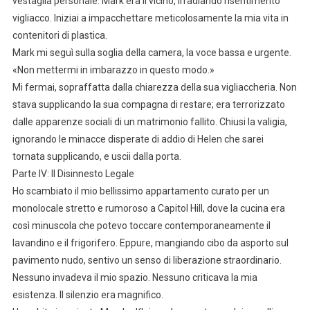
vestaglia personale. Mark era lì vicino, irradiando risentimento
vigliacco. Iniziai a impacchettare meticolosamente la mia vita in
contenitori di plastica.
Mark mi seguì sulla soglia della camera, la voce bassa e urgente.
«Non mettermi in imbarazzo in questo modo.»
Mi fermai, sopraffatta dalla chiarezza della sua vigliaccheria. Non
stava supplicando la sua compagna di restare; era terrorizzato
dalle apparenze sociali di un matrimonio fallito. Chiusi la valigia,
ignorando le minacce disperate di addio di Helen che sarei
tornata supplicando, e uscii dalla porta.
Parte IV: Il Disinnesto Legale
Ho scambiato il mio bellissimo appartamento curato per un
monolocale stretto e rumoroso a Capitol Hill, dove la cucina era
così minuscola che potevo toccare contemporaneamente il
lavandino e il frigorifero. Eppure, mangiando cibo da asporto sul
pavimento nudo, sentivo un senso di liberazione straordinario.
Nessuno invadeva il mio spazio. Nessuno criticava la mia
esistenza. Il silenzio era magnifico.