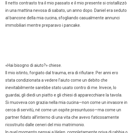
Il netto contrasto tra il mio passato e il mio presente si cristallizzò
in una mattina nevosa di sabato, un anno dopo. Daniel era seduto
al bancone della mia cucina, sfogliando casualmente annunci
immobiliari mentre preparavo i pancake.
«Hai bisogno di aiuto?» chiese.
Il mio istinto, forgiato dal trauma, era di rifiutare. Per anni ero
stata condizionata a vedere l’aiuto come un debito che
inevitabilmente sarebbe stato usato contro di me. Invece, lo
guardai, gli diedi un piatto e gli chiesi di apparecchiare la tavola.
Si muoveva con grazia nella mia cucina—non come un invasore in
cerca di servitù, né come un ospite presuntuoso—ma come un
partner fidato all’interno di una vita che avevo faticosamente
ricostruito dalle ceneri del mio matrimonio.
In quel momento pensai a Helen, completamente priva di rabbia o