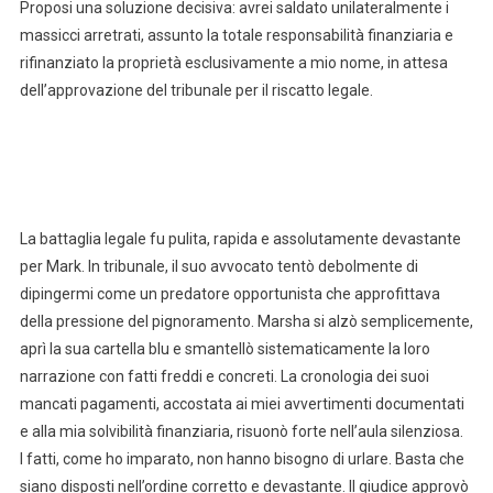
Proposi una soluzione decisiva: avrei saldato unilateralmente i
massicci arretrati, assunto la totale responsabilità finanziaria e
rifinanziato la proprietà esclusivamente a mio nome, in attesa
dell’approvazione del tribunale per il riscatto legale.
La battaglia legale fu pulita, rapida e assolutamente devastante
per Mark. In tribunale, il suo avvocato tentò debolmente di
dipingermi come un predatore opportunista che approfittava
della pressione del pignoramento. Marsha si alzò semplicemente,
aprì la sua cartella blu e smantellò sistematicamente la loro
narrazione con fatti freddi e concreti. La cronologia dei suoi
mancati pagamenti, accostata ai miei avvertimenti documentati
e alla mia solvibilità finanziaria, risuonò forte nell’aula silenziosa.
I fatti, come ho imparato, non hanno bisogno di urlare. Basta che
siano disposti nell’ordine corretto e devastante. Il giudice approvò