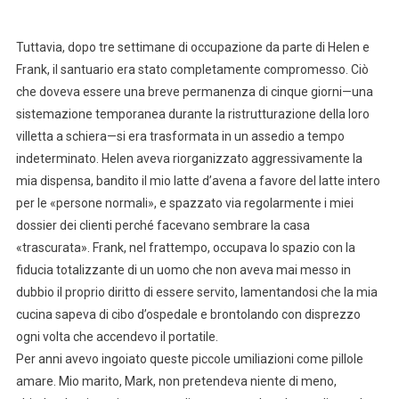
Tuttavia, dopo tre settimane di occupazione da parte di Helen e
Frank, il santuario era stato completamente compromesso. Ciò
che doveva essere una breve permanenza di cinque giorni—una
sistemazione temporanea durante la ristrutturazione della loro
villetta a schiera—si era trasformata in un assedio a tempo
indeterminato. Helen aveva riorganizzato aggressivamente la
mia dispensa, bandito il mio latte d’avena a favore del latte intero
per le «persone normali», e spazzato via regolarmente i miei
dossier dei clienti perché facevano sembrare la casa
«trascurata». Frank, nel frattempo, occupava lo spazio con la
fiducia totalizzante di un uomo che non aveva mai messo in
dubbio il proprio diritto di essere servito, lamentandosi che la mia
cucina sapeva di cibo d’ospedale e brontolando con disprezzo
ogni volta che accendevo il portatile.
Per anni avevo ingoiato queste piccole umiliazioni come pillole
amare. Mio marito, Mark, non pretendeva niente di meno,