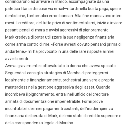
cominciarono ad arrivare in ritardo, accompagnate da una
patetica litania di scuse via email—ritardi nella busta paga, spese
dentistiche, fantomatici errori bancari. Alla fine mancavano interi
mesi. Il creditore, del tutto privo di sentimentalismi, iniziò a inviare
pesanti penali di mora e avvisi aggressivi di pignoramento.
Mark credeva di poter utilizzare la sua negligenza finanziaria
come arma contro di me. «Forse avresti dovuto pensarci prima di
andartene,» mi ha provocato in una delle rare risposte ai miei
avvertimenti.
Aveva gravemente sottovalutato la donna che aveva sposato.
Seguendo il consiglio strategico di Marsha di proteggermi
legalmente e finanziariamente, orchestrai una vera e propria
masterclass nella gestione aggressiva degli asset. Quando
incombeva il pignoramento, entrai nell’ufficio del creditore
armata di documentazione impenetrabile. Fornii prove
inconfutabili dei miei pagamenti costanti, dell’inadempienza
finanziaria deliberata di Mark, del mio stato di reddito superiore e
della corrispondenza legale di Marsha.