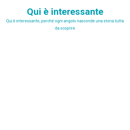
Skip
Qui è interessante
to
content
Qui è interessante, perché ogni angolo nasconde una storia tutta
da scoprire