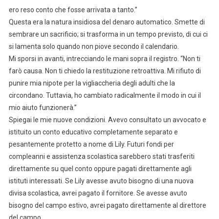
ero reso conto che fosse arrivata a tanto.”
Questa era la natura insidiosa del denaro automatico. Smette di
sembrare un sacrificio; si trasforma in un tempo previsto, di cui ci
si lamenta solo quando non piove secondo il calendario.
Mi sporsi in avanti, intrecciando le mani sopra il registro. “Non ti
farò causa. Non ti chiedo la restituzione retroattiva. Mi rifiuto di
punire mia nipote per la vigliaccheria degli adulti che la
circondano. Tuttavia, ho cambiato radicalmente il modo in cui il
mio aiuto funzionerà.”
Spiegai le mie nuove condizioni. Avevo consultato un avvocato e
istituito un conto educativo completamente separato e
pesantemente protetto a nome di Lily. Futuri fondi per
compleanni e assistenza scolastica sarebbero stati trasferiti
direttamente su quel conto oppure pagati direttamente agli
istituti interessati. Se Lily avesse avuto bisogno di una nuova
divisa scolastica, avrei pagato il fornitore. Se avesse avuto
bisogno del campo estivo, avrei pagato direttamente al direttore
del campo.