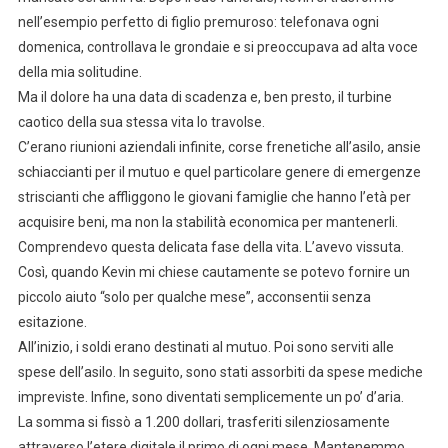
nell’esempio perfetto di figlio premuroso: telefonava ogni
domenica, controllava le grondaie e si preoccupava ad alta voce
della mia solitudine.
Ma il dolore ha una data di scadenza e, ben presto, il turbine
caotico della sua stessa vita lo travolse.
C’erano riunioni aziendali infinite, corse frenetiche all’asilo, ansie
schiaccianti per il mutuo e quel particolare genere di emergenze
striscianti che affliggono le giovani famiglie che hanno l’età per
acquisire beni, ma non la stabilità economica per mantenerli.
Comprendevo questa delicata fase della vita. L’avevo vissuta.
Così, quando Kevin mi chiese cautamente se potevo fornire un
piccolo aiuto “solo per qualche mese”, acconsentii senza
esitazione.
All’inizio, i soldi erano destinati al mutuo. Poi sono serviti alle
spese dell’asilo. In seguito, sono stati assorbiti da spese mediche
impreviste. Infine, sono diventati semplicemente un po’ d’aria.
La somma si fissò a 1.200 dollari, trasferiti silenziosamente
attraverso l’etere digitale il primo di ogni mese. Mantenemmo