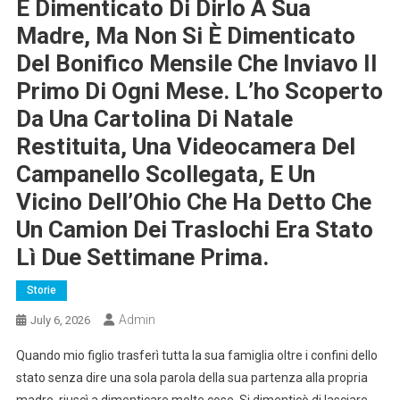
È Dimenticato Di Dirlo A Sua
Madre, Ma Non Si È Dimenticato
Del Bonifico Mensile Che Inviavo Il
Primo Di Ogni Mese. L’ho Scoperto
Da Una Cartolina Di Natale
Restituita, Una Videocamera Del
Campanello Scollegata, E Un
Vicino Dell’Ohio Che Ha Detto Che
Un Camion Dei Traslochi Era Stato
Lì Due Settimane Prima.
Storie
Admin
July 6, 2026
Quando mio figlio trasferì tutta la sua famiglia oltre i confini dello
stato senza dire una sola parola della sua partenza alla propria
madre, riuscì a dimenticare molte cose. Si dimenticò di lasciare