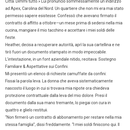
Città. Dimmi tutto.» Lui pronunciò sommessamente un indirizzo
ad Apex, Carolina del Nord. Un quartiere che non mi era mai stato
permesso sapere esistesse. Confessò che avevano firmato il
contratto di affitto a ottobre—un mese prima di sedersi nella mia
cucina, mangiare il mio tacchino e accettare i miei soldi delle
feste.
Heather, decisa a recuperare autorità, aprì la sua cartellina e ne
tirò fuori un documento stampato in modo impeccabile.
L’intestazione, in un font aziendale nitido, recitava: Sostegno
Familiare & Aspettative sui Confini.
Mi presentò un elenco di richieste camuffate da confini:
Fissai la parola leva. La donna che aveva sistematicamente
nascosto il luogo in cui si trovava mia nipote ora chiedeva
protezione contrattuale dalla leva del mio dolore. Presi il
documento dalla sua mano tremante, lo piegai con cura in
quattro e glielo restituii.
“Non firmerò un contratto di abbonamento per restare nella mia
stessa famiglia”, dissi freddamente. “I miei soldi finiscono qui. Il