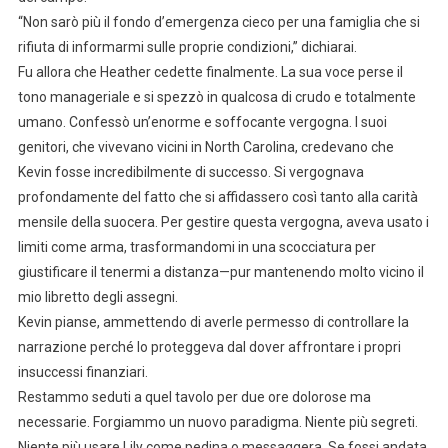
“Non sarò più il fondo d’emergenza cieco per una famiglia che si
rifiuta di informarmi sulle proprie condizioni,” dichiarai.
Fu allora che Heather cedette finalmente. La sua voce perse il
tono manageriale e si spezzò in qualcosa di crudo e totalmente
umano. Confessò un’enorme e soffocante vergogna. I suoi
genitori, che vivevano vicini in North Carolina, credevano che
Kevin fosse incredibilmente di successo. Si vergognava
profondamente del fatto che si affidassero così tanto alla carità
mensile della suocera. Per gestire questa vergogna, aveva usato i
limiti come arma, trasformandomi in una scocciatura per
giustificare il tenermi a distanza—pur mantenendo molto vicino il
mio libretto degli assegni.
Kevin pianse, ammettendo di averle permesso di controllare la
narrazione perché lo proteggeva dal dover affrontare i propri
insuccessi finanziari.
Restammo seduti a quel tavolo per due ore dolorose ma
necessarie. Forgiammo un nuovo paradigma. Niente più segreti.
Niente più usare Lily come pedina o messaggera. Se fossi andata