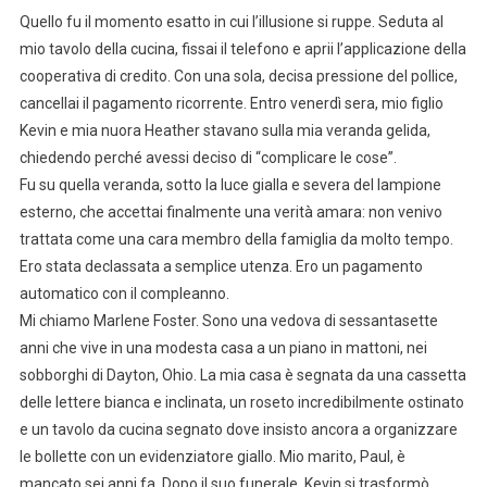
Quello fu il momento esatto in cui l’illusione si ruppe. Seduta al
mio tavolo della cucina, fissai il telefono e aprii l’applicazione della
cooperativa di credito. Con una sola, decisa pressione del pollice,
cancellai il pagamento ricorrente. Entro venerdì sera, mio figlio
Kevin e mia nuora Heather stavano sulla mia veranda gelida,
chiedendo perché avessi deciso di “complicare le cose”.
Fu su quella veranda, sotto la luce gialla e severa del lampione
esterno, che accettai finalmente una verità amara: non venivo
trattata come una cara membro della famiglia da molto tempo.
Ero stata declassata a semplice utenza. Ero un pagamento
automatico con il compleanno.
Mi chiamo Marlene Foster. Sono una vedova di sessantasette
anni che vive in una modesta casa a un piano in mattoni, nei
sobborghi di Dayton, Ohio. La mia casa è segnata da una cassetta
delle lettere bianca e inclinata, un roseto incredibilmente ostinato
e un tavolo da cucina segnato dove insisto ancora a organizzare
le bollette con un evidenziatore giallo. Mio marito, Paul, è
mancato sei anni fa. Dopo il suo funerale, Kevin si trasformò