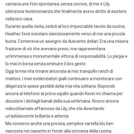
vantava una foto spontanea, senza cornice, di me e Lily,
silenziosa testimonianza che finalmente avevo diritto di esistere
nella loro casa.
Durante quella visita, seduti al loro impeccabile tavolo da cucina,
Heather fece scivolare silenziosamente verso di me una piccola
busta. Conteneva un assegno da duecento dollari. Era una misera
frazione di ciò che avevano preso, ma rappresentava
un’immensa e monumentale vittoria di responsabilità. Lo piegai e
lo misi in borsa senza sminuire il loro gesto.
Oggi la mia vita rimane ancorata al mio tranquillo ranch di
mattoni. I miei evidenziatori gialli continuano a monitorare con
diligenza le spese gestibili della mia vita solitaria. Rispondo
ancora al telefono al primo squillo quando Kevin mi chiama per
discutere i dettagli banali della sua settimana. Ricevo ancora
videochiamate affannose da Lily, che sta diventando
un’adolescente brillante e attenta.
Ma conservo anche una precisa, semplice cartella blu ben
nascosta nel cassetto in fondo alla scrivania della cucina.