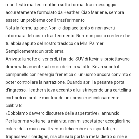
manifestò martedì mattina sotto forma di un messaggio
accuratamente formulato da Heather: Ciao Marlene, sembra
esserci un problema con il trasferimento.
Nota la formulazione. Non: ci dispiace tanto di non averti
informata del nostro trasferimento. Non: non posso credere che
tu abbia saputo del nostro trasloco da Mrs. Palmer.
Semplicemente: un problema.
Arrivata la notte di venerdì, i fari del SUV di Kevin si proiettavano
drammaticamente sul muro del mio salotto. Kevin suonò il
campanello con l’energia frenetica di un uomo ancora convinto di
poter controllare la narrazione. Quando aprii la pesante porta
d’ingresso, Heather stava accanto a lui, stringendo una cartellina
coi bordi colorati e mostrando un sorriso meticolosamente
calibrato.
«Dobbiamo davvero discutere delle aspettative», annunciò.
Per la prima volta nella mia vita, non mi spostai per accoglierli nel
calore della mia casa. Il vento di dicembre era spietato, mi
trapassava il cardigan, ma chiusi la porta a metà dietro di me e