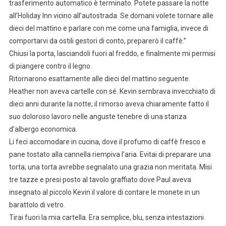
trasferimento automatico è terminato. Potete passare la notte
all’Holiday Inn vicino all’autostrada. Se domani volete tornare alle
dieci del mattino e parlare con me come una famiglia, invece di
comportarvi da ostili gestori di conto, preparerò il caffè.”
Chiusi la porta, lasciandoli fuori al freddo, e finalmente mi permisi
di piangere contro il legno.
Ritornarono esattamente alle dieci del mattino seguente.
Heather non aveva cartelle con sé. Kevin sembrava invecchiato di
dieci anni durante la notte; il rimorso aveva chiaramente fatto il
suo doloroso lavoro nelle anguste tenebre di una stanza
d’albergo economica.
Li feci accomodare in cucina, dove il profumo di caffè fresco e
pane tostato alla cannella riempiva l’aria. Evitai di preparare una
torta; una torta avrebbe segnalato una grazia non meritata. Misi
tre tazze e presi posto al tavolo graffiato dove Paul aveva
insegnato al piccolo Kevin il valore di contare le monete in un
barattolo di vetro.
Tirai fuori la mia cartella. Era semplice, blu, senza intestazioni