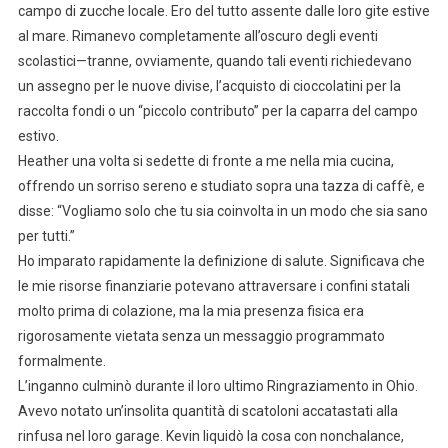
campo di zucche locale. Ero del tutto assente dalle loro gite estive
al mare. Rimanevo completamente all’oscuro degli eventi
scolastici—tranne, ovviamente, quando tali eventi richiedevano
un assegno per le nuove divise, l’acquisto di cioccolatini per la
raccolta fondi o un “piccolo contributo” per la caparra del campo
estivo.
Heather una volta si sedette di fronte a me nella mia cucina,
offrendo un sorriso sereno e studiato sopra una tazza di caffè, e
disse: “Vogliamo solo che tu sia coinvolta in un modo che sia sano
per tutti.”
Ho imparato rapidamente la definizione di salute. Significava che
le mie risorse finanziarie potevano attraversare i confini statali
molto prima di colazione, ma la mia presenza fisica era
rigorosamente vietata senza un messaggio programmato
formalmente.
L’inganno culminò durante il loro ultimo Ringraziamento in Ohio.
Avevo notato un’insolita quantità di scatoloni accatastati alla
rinfusa nel loro garage. Kevin liquidò la cosa con nonchalance,