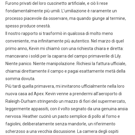
Furono privati del loro cuscinetto artificiale, e ciò li rese
fondamentalmente più umili. L’umiliazione è raramente un
processo piacevole da osservare, ma quando giunge al termine,
spesso produce onestà.
Il nostro rapporto si trasformò in qualcosa di molto meno
conveniente, ma infinitamente più autentico. Nel marzo di quel
primo anno, Kevin mi chiamò con una richiesta chiara e diretta:
mancavano i soldi per la caparra del campo primaverile di Lily.
Niente panico. Niente manipolazione. Richiesi la fattura ufficiale,
chiamai direttamente il campo e pagai esattamente metà della
somma dovuta.
Più tardi quella primavera, mi invitarono ufficialmente nella loro
nuova casa ad Apex. Kevin venne a prendermi all’aeroporto di
Raleigh-Durham stringendo un mazzo di fiori del supermercato,
leggermente appassiti, con il volto segnato da una genuina ansia
nervosa. Heather cucinò un pasto semplice di pollo al forno e
fagiolini, deliberatamente senza mandorle, un riferimento
scherzoso a una vecchia discussione. La camera degli ospiti