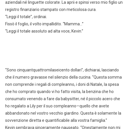
aziendali né linguette colorate. La aprii e spinsi verso mio figlio un
registro finanziario stampato con meticolosa cura.
“Leggi il totale”, ordinai.
Fissò il foglio, il volto impallidito. “Mamma…”
“Leggi il totale assoluto ad alta voce, Kevin.”
“Sono cinquantquattromilaseicento dollari”, dichiarai, lasciando
che il numero gravasse nel silenzio della cucina. “Questa somma
non comprende i regali di compleanno, i doni di Natale, la spesa
che ho comprato quando vi ho fatto visita, la benzina che ho
consumato venendo a fare da babysitter, né il piccolo acero che
ho regalato a Lily per il suo compleanno—quello che avete
abbandonato nel vostro vecchio giardino. Questa è solamente la
sovvenzione diretta e quantificabile alla vostra famiglia.”
Kevin sembrava sinceramente nauseato. “Onestamente non mi