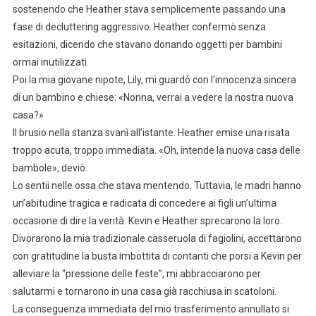
sostenendo che Heather stava semplicemente passando una
fase di decluttering aggressivo. Heather confermò senza
esitazioni, dicendo che stavano donando oggetti per bambini
ormai inutilizzati.
Poi la mia giovane nipote, Lily, mi guardò con l’innocenza sincera
di un bambino e chiese: «Nonna, verrai a vedere la nostra nuova
casa?»
Il brusio nella stanza svanì all’istante. Heather emise una risata
troppo acuta, troppo immediata. «Oh, intende la nuova casa delle
bambole», deviò.
Lo sentii nelle ossa che stava mentendo. Tuttavia, le madri hanno
un’abitudine tragica e radicata di concedere ai figli un’ultima
occasione di dire la verità. Kevin e Heather sprecarono la loro.
Divorarono la mia tradizionale casseruola di fagiolini, accettarono
con gratitudine la busta imbottita di contanti che porsi a Kevin per
alleviare la “pressione delle feste”, mi abbracciarono per
salutarmi e tornarono in una casa già racchiusa in scatoloni.
La conseguenza immediata del mio trasferimento annullato si