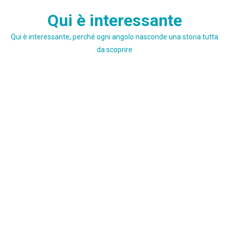
Skip
Qui è interessante
to
content
Qui è interessante, perché ogni angolo nasconde una storia tutta
da scoprire