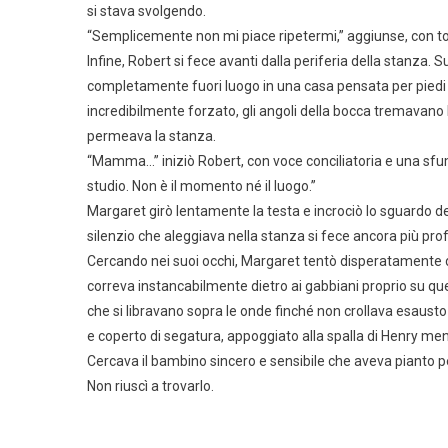
si stava svolgendo.
“Semplicemente non mi piace ripetermi,” aggiunse, con ton
Infine, Robert si fece avanti dalla periferia della stanza. 
completamente fuori luogo in una casa pensata per piedi p
incredibilmente forzato, gli angoli della bocca tremavano 
permeava la stanza.
“Mamma…” iniziò Robert, con voce conciliatoria e una sfu
studio. Non è il momento né il luogo.”
Margaret girò lentamente la testa e incrociò lo sguardo de
silenzio che aleggiava nella stanza si fece ancora più profo
Cercando nei suoi occhi, Margaret tentò disperatamente d
correva instancabilmente dietro ai gabbiani proprio su que
che si libravano sopra le onde finché non crollava esaust
e coperto di segatura, appoggiato alla spalla di Henry ment
Cercava il bambino sincero e sensibile che aveva pianto pe
Non riuscì a trovarlo.