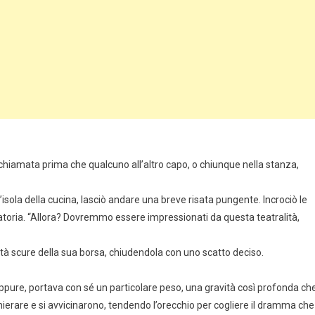
a chiamata prima che qualcuno all’altro capo, o chiunque nella stanza,
isola della cucina, lasciò andare una breve risata pungente. Incrociò le
catoria. “Allora? Dovremmo essere impressionati da questa teatralità,
ità scure della sua borsa, chiudendola con uno scatto deciso.
 Eppure, portava con sé un particolare peso, una gravità così profonda ch
chierare e si avvicinarono, tendendo l’orecchio per cogliere il dramma che