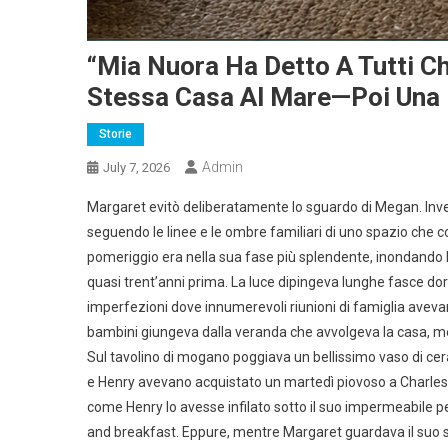
“Mia Nuora Ha Detto A Tutti Ch
Stessa Casa Al Mare—Poi Una 
Storie
Admin
July 7, 2026
Margaret evitò deliberatamente lo sguardo di Megan. Invec
seguendo le linee e le ombre familiari di uno spazio che co
pomeriggio era nella sua fase più splendente, inondando l
quasi trent’anni prima. La luce dipingeva lunghe fasce dor
imperfezioni dove innumerevoli riunioni di famiglia avevano 
bambini giungeva dalla veranda che avvolgeva la casa, mes
Sul tavolino di mogano poggiava un bellissimo vaso di cera
e Henry avevano acquistato un martedì piovoso a Charlest
come Henry lo avesse infilato sotto il suo impermeabile p
and breakfast. Eppure, mentre Margaret guardava il suo sal