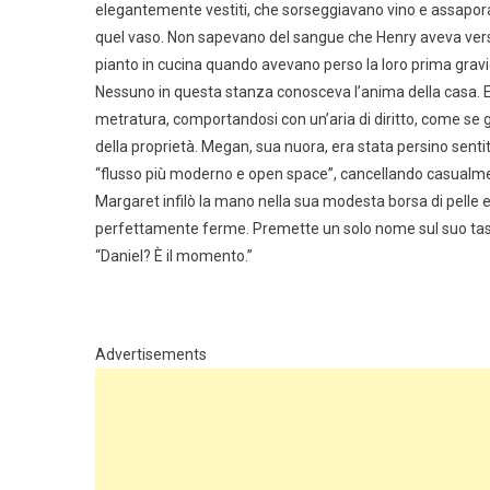
elegantemente vestiti, che sorseggiavano vino e assaporav
quel vaso. Non sapevano del sangue che Henry aveva vers
pianto in cucina quando avevano perso la loro prima grav
Nessuno in questa stanza conosceva l’anima della casa. Ep
metratura, comportandosi con un’aria di diritto, come se 
della proprietà. Megan, sua nuora, era stata persino senti
“flusso più moderno e open space”, cancellando casualmen
Margaret infilò la mano nella sua modesta borsa di pelle e 
perfettamente ferme. Premette un solo nome sul suo tasto 
“Daniel? È il momento.”
Advertisements