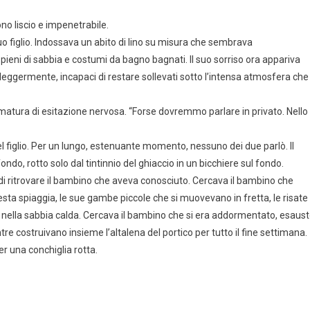
o liscio e impenetrabile.
Suo figlio. Indossava un abito di lino su misura che sembrava
ieni di sabbia e costumi da bagno bagnati. Il suo sorriso ora appariva
leggermente, incapaci di restare sollevati sotto l’intensa atmosfera che
matura di esitazione nervosa. “Forse dovremmo parlare in privato. Nello
l figlio. Per un lungo, estenuante momento, nessuno dei due parlò. Il
ndo, rotto solo dal tintinnio del ghiaccio in un bicchiere sul fondo.
i ritrovare il bambino che aveva conosciuto. Cercava il bambino che
sta spiaggia, le sue gambe piccole che si muovevano in fretta, le risate
o nella sabbia calda. Cercava il bambino che si era addormentato, esaus
re costruivano insieme l’altalena del portico per tutto il fine settimana.
r una conchiglia rotta.