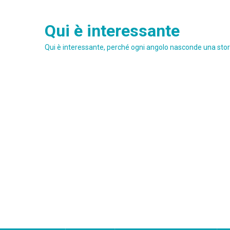
Skip
to
Qui è interessante
content
Qui è interessante, perché ogni angolo nasconde una stori