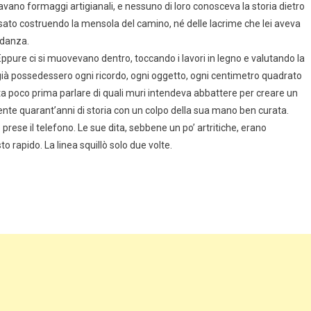
ano formaggi artigianali, e nessuno di loro conosceva la storia dietro
ato costruendo la mensola del camino, né delle lacrime che lei aveva
idanza.
pure ci si muovevano dentro, toccando i lavori in legno e valutando la
già possedessero ogni ricordo, ogni oggetto, ogni centimetro quadrato
ta poco prima parlare di quali muri intendeva abbattere per creare un
te quarant’anni di storia con un colpo della sua mano ben curata.
prese il telefono. Le sue dita, sebbene un po’ artritiche, erano
rapido. La linea squillò solo due volte.