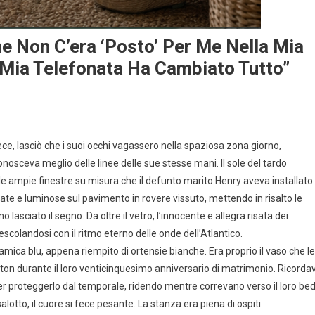
e Non C’era ‘posto’ Per Me Nella Mia
Mia Telefonata Ha Cambiato Tutto”
e, lasciò che i suoi occhi vagassero nella spaziosa zona giorno,
nosceva meglio delle linee delle sue stesse mani. Il sole del tardo
e ampie finestre su misura che il defunto marito Henry aveva installato
ate e luminose sul pavimento in rovere vissuto, mettendo in risalto le
lasciato il segno. Da oltre il vetro, l’innocente e allegra risata dei
colandosi con il ritmo eterno delle onde dell’Atlantico.
mica blu, appena riempito di ortensie bianche. Era proprio il vaso che le
on durante il loro venticinquesimo anniversario di matrimonio. Ricorda
er proteggerlo dal temporale, ridendo mentre correvano verso il loro be
otto, il cuore si fece pesante. La stanza era piena di ospiti