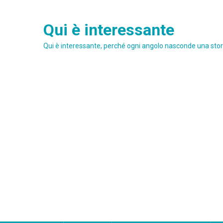
Skip
to
Qui è interessante
content
Qui è interessante, perché ogni angolo nasconde una stori