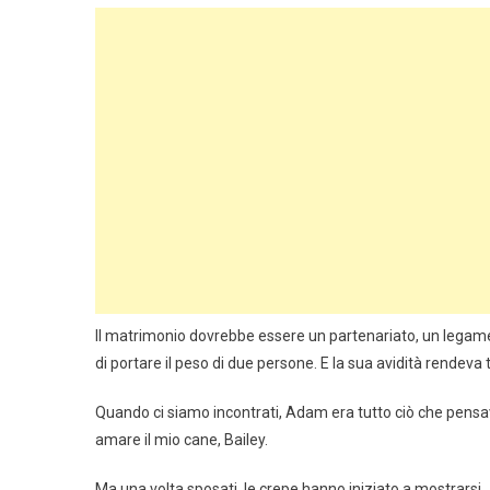
Il matrimonio dovrebbe essere un partenariato, un lega
di portare il peso di due persone. E la sua avidità rendeva
Quando ci siamo incontrati, Adam era tutto ciò che pensav
amare il mio cane, Bailey.
Ma una volta sposati, le crepe hanno iniziato a mostrarsi.