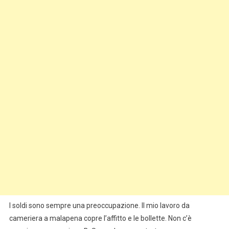
I soldi sono sempre una preoccupazione. Il mio lavoro da
cameriera a malapena copre l’affitto e le bollette. Non c’è