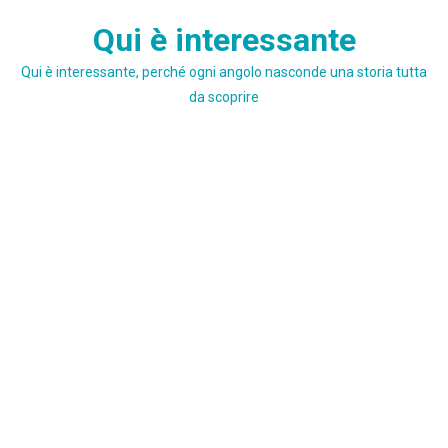
Skip
Qui è interessante
to
content
Qui è interessante, perché ogni angolo nasconde una storia tutta
da scoprire