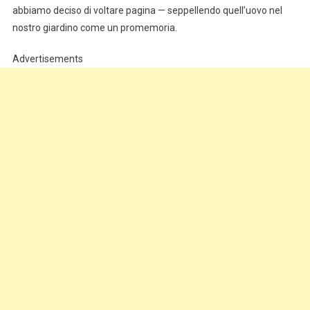
abbiamo deciso di voltare pagina — seppellendo quell’uovo nel
nostro giardino come un promemoria.
Advertisements