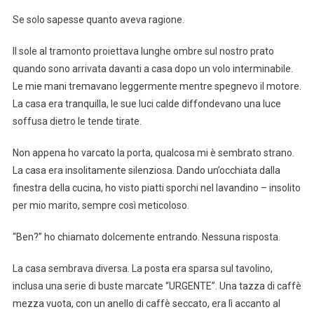
Se solo sapesse quanto aveva ragione.
Il sole al tramonto proiettava lunghe ombre sul nostro prato
quando sono arrivata davanti a casa dopo un volo interminabile.
Le mie mani tremavano leggermente mentre spegnevo il motore.
La casa era tranquilla, le sue luci calde diffondevano una luce
soffusa dietro le tende tirate.
Non appena ho varcato la porta, qualcosa mi è sembrato strano.
La casa era insolitamente silenziosa. Dando un’occhiata dalla
finestra della cucina, ho visto piatti sporchi nel lavandino – insolito
per mio marito, sempre così meticoloso.
“Ben?” ho chiamato dolcemente entrando. Nessuna risposta.
La casa sembrava diversa. La posta era sparsa sul tavolino,
inclusa una serie di buste marcate “URGENTE”. Una tazza di caffè
mezza vuota, con un anello di caffè seccato, era lì accanto al