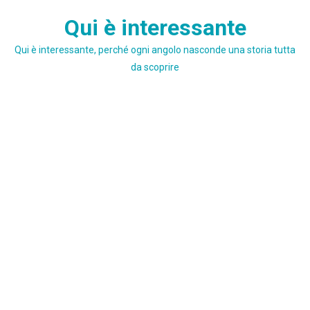
Skip
Qui è interessante
to
content
Qui è interessante, perché ogni angolo nasconde una storia tutta
da scoprire