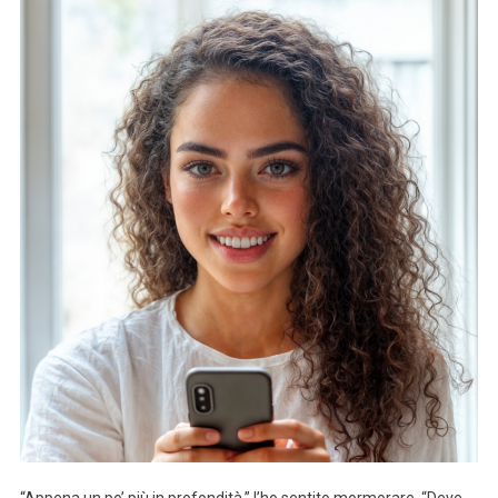
“Appena un po’ più in profondità,” l’ho sentito mormorare. “Deve