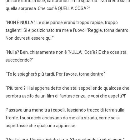
pulsare sotto la luce, catturando il mio sguardo. “Ma credo sia io
quella sorpresa. Che cos’è QUELLA COSA?”
“NON È NULLA.” Le sue parole erano troppo rapide, troppo
taglienti. Si è posizionato tra me e l’uovo. “Reggie, torna dentro.
Non dovresti essere qui.”
“Nulla? Ben, chiaramente non è ‘NULLA’. Cos’è? E che cosa sta
succedendo?”
“Te lo spiegherò più tardi. Per favore, torna dentro.”
“Più tardi?! Hai appena detto che stai seppellendo qualcosa che
sembra uscito da un film di fantascienza, e vuoi che aspetti?!”
Passava una mano tra i capelli, lasciando tracce di terra sulla
fronte. I suoi occhi andavano da me alla strada, come se si
aspettasse che qualcuno apparisse.
“Per favore, Regina. Fidati di me. Sto gestendo la situazione.”