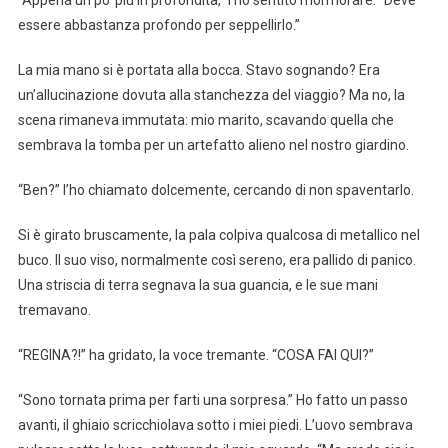
essere abbastanza profondo per seppellirlo.”
La mia mano si è portata alla bocca. Stavo sognando? Era
un’allucinazione dovuta alla stanchezza del viaggio? Ma no, la
scena rimaneva immutata: mio marito, scavando quella che
sembrava la tomba per un artefatto alieno nel nostro giardino.
“Ben?” l’ho chiamato dolcemente, cercando di non spaventarlo.
Si è girato bruscamente, la pala colpiva qualcosa di metallico nel
buco. Il suo viso, normalmente così sereno, era pallido di panico.
Una striscia di terra segnava la sua guancia, e le sue mani
tremavano.
“REGINA?!” ha gridato, la voce tremante. “COSA FAI QUI?”
“Sono tornata prima per farti una sorpresa.” Ho fatto un passo
avanti, il ghiaio scricchiolava sotto i miei piedi. L’uovo sembrava