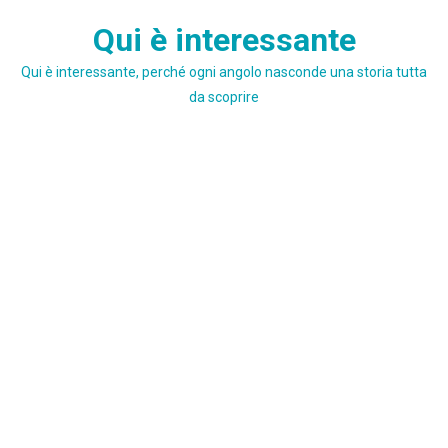
Skip
Qui è interessante
to
content
Qui è interessante, perché ogni angolo nasconde una storia tutta
da scoprire