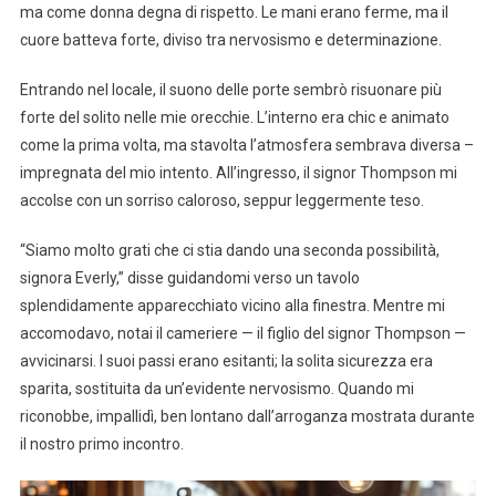
ma come donna degna di rispetto. Le mani erano ferme, ma il
cuore batteva forte, diviso tra nervosismo e determinazione.
Entrando nel locale, il suono delle porte sembrò risuonare più
forte del solito nelle mie orecchie. L’interno era chic e animato
come la prima volta, ma stavolta l’atmosfera sembrava diversa –
impregnata del mio intento. All’ingresso, il signor Thompson mi
accolse con un sorriso caloroso, seppur leggermente teso.
“Siamo molto grati che ci stia dando una seconda possibilità,
signora Everly,” disse guidandomi verso un tavolo
splendidamente apparecchiato vicino alla finestra. Mentre mi
accomodavo, notai il cameriere — il figlio del signor Thompson —
avvicinarsi. I suoi passi erano esitanti; la solita sicurezza era
sparita, sostituita da un’evidente nervosismo. Quando mi
riconobbe, impallidì, ben lontano dall’arroganza mostrata durante
il nostro primo incontro.