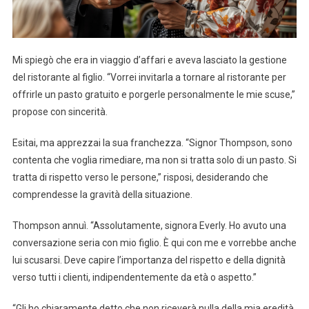
Mi spiegò che era in viaggio d’affari e aveva lasciato la gestione
del ristorante al figlio. “Vorrei invitarla a tornare al ristorante per
offrirle un pasto gratuito e porgerle personalmente le mie scuse,”
propose con sincerità.
Esitai, ma apprezzai la sua franchezza. “Signor Thompson, sono
contenta che voglia rimediare, ma non si tratta solo di un pasto. Si
tratta di rispetto verso le persone,” risposi, desiderando che
comprendesse la gravità della situazione.
Thompson annuì. “Assolutamente, signora Everly. Ho avuto una
conversazione seria con mio figlio. È qui con me e vorrebbe anche
lui scusarsi. Deve capire l’importanza del rispetto e della dignità
verso tutti i clienti, indipendentemente da età o aspetto.”
“Gli ho chiaramente detto che non riceverà nulla della mia eredità