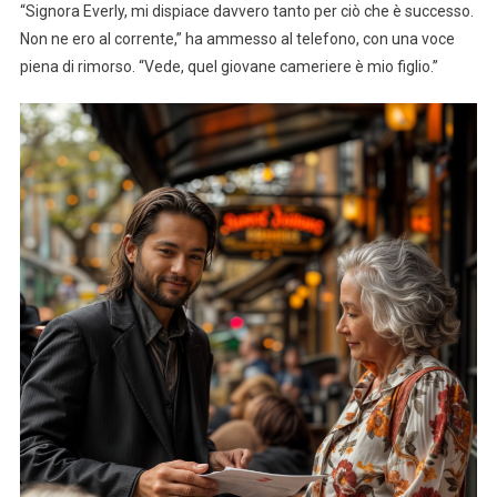
“Signora Everly, mi dispiace davvero tanto per ciò che è successo.
Non ne ero al corrente,” ha ammesso al telefono, con una voce
piena di rimorso. “Vede, quel giovane cameriere è mio figlio.”