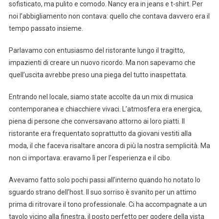
sofisticato, ma pulito e comodo. Nancy era in jeans e t-shirt. Per
noi l’abbigliamento non contava: quello che contava davvero era il
tempo passato insieme.
Parlavamo con entusiasmo del ristorante lungo il tragitto,
impazienti di creare un nuovo ricordo. Ma non sapevamo che
quell’uscita avrebbe preso una piega del tutto inaspettata.
Entrando nel locale, siamo state accolte da un mix di musica
contemporanea e chiacchiere vivaci. L’atmosfera era energica,
piena di persone che conversavano attorno ai loro piatti. Il
ristorante era frequentato soprattutto da giovani vestiti alla
moda, il che faceva risaltare ancora di più la nostra semplicità. Ma
non ci importava: eravamo lì per l’esperienza e il cibo.
Avevamo fatto solo pochi passi all’interno quando ho notato lo
sguardo strano dell’host. Il suo sorriso è svanito per un attimo
prima di ritrovare il tono professionale. Ci ha accompagnate a un
tavolo vicino alla finestra, il posto perfetto per godere della vista