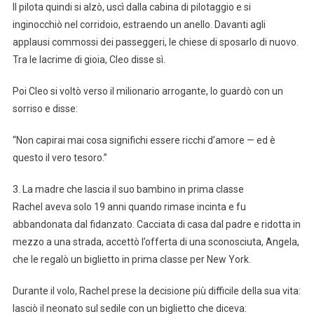
Il pilota quindi si alzò, uscì dalla cabina di pilotaggio e si
inginocchiò nel corridoio, estraendo un anello. Davanti agli
applausi commossi dei passeggeri, le chiese di sposarlo di nuovo.
Tra le lacrime di gioia, Cleo disse sì.
Poi Cleo si voltò verso il milionario arrogante, lo guardò con un
sorriso e disse:
“Non capirai mai cosa significhi essere ricchi d’amore — ed è
questo il vero tesoro.”
3. La madre che lascia il suo bambino in prima classe
Rachel aveva solo 19 anni quando rimase incinta e fu
abbandonata dal fidanzato. Cacciata di casa dal padre e ridotta in
mezzo a una strada, accettò l’offerta di una sconosciuta, Angela,
che le regalò un biglietto in prima classe per New York.
Durante il volo, Rachel prese la decisione più difficile della sua vita:
lasciò il neonato sul sedile con un biglietto che diceva: