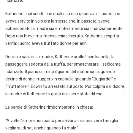
fidanzato.
Katherine capì subito che qualcosa non quadrava. L’uomo che
aveva servito in volo era lo stesso che, in passato, aveva
abbandonato la madre sia emotivamente sia finanziariamente.
Dopo una breve ma intensa chiacchierata, Katherine scoprì la
verità: l’uomo aveva truffato donne per anni.
Decisa a salvare la madre, Katherine si alleò con Isabella, la
passeggera sedotta dalla truffa, per smascherare il sedicente
fidanzato. Il piano culminò il giorno del matrimonio, quando
decine di donne irruppero in cappella gridando “Bugiardo!” e
“Truffatore!”. Edwin fu arrestato sul posto. Pur colpita dal dolore,
la madre di Katherine fu grata di essere stata difesa.
Le parole di Katherine rimbombarono in chiesa:
“A volte l’amore non basta per salvarci, ma una vera famiglia
veglia su di noi, anche quando fa male.”