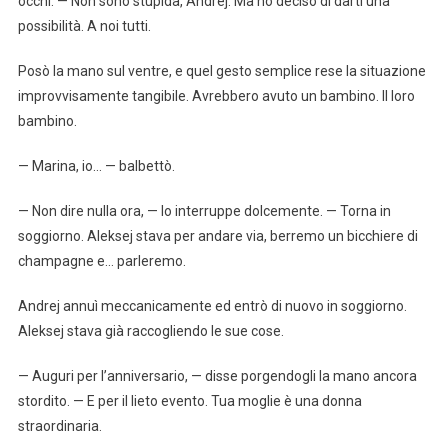
occhi. — Non sono stupida, Andrej. Ma ho deciso di darti una
possibilità. A noi tutti.
Posò la mano sul ventre, e quel gesto semplice rese la situazione
improvvisamente tangibile. Avrebbero avuto un bambino. Il loro
bambino.
— Marina, io… — balbettò.
— Non dire nulla ora, — lo interruppe dolcemente. — Torna in
soggiorno. Aleksej stava per andare via, berremo un bicchiere di
champagne e… parleremo.
Andrej annuì meccanicamente ed entrò di nuovo in soggiorno.
Aleksej stava già raccogliendo le sue cose.
— Auguri per l’anniversario, — disse porgendogli la mano ancora
stordito. — E per il lieto evento. Tua moglie è una donna
straordinaria.