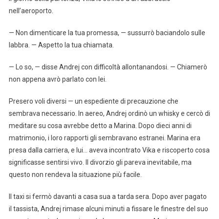
nell’aeroporto.
— Non dimenticare la tua promessa, — sussurrò baciandolo sulle
labbra. — Aspetto la tua chiamata.
— Lo so, — disse Andrej con difficoltà allontanandosi. — Chiamerò
non appena avrò parlato con lei.
Presero voli diversi — un espediente di precauzione che
sembrava necessario. In aereo, Andrej ordinò un whisky e cercò di
meditare su cosa avrebbe detto a Marina. Dopo dieci anni di
matrimonio, i loro rapporti gli sembravano estranei. Marina era
presa dalla carriera, e lui… aveva incontrato Vika e riscoperto cosa
significasse sentirsi vivo. Il divorzio gli pareva inevitabile, ma
questo non rendeva la situazione più facile.
Il taxi si fermò davanti a casa sua a tarda sera. Dopo aver pagato
il tassista, Andrej rimase alcuni minuti a fissare le finestre del suo