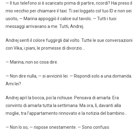
— Il tuo telefono si è scaricato prima di partire, ricordi? Hai preso il
mio vecchio per chiamare il taxi. Ti sei loggato col tuo ID e non sei
uscito, — Marina appoggiò il calice sul tavolo. — Tutti i tuoi
messaggi arrivavano a me. Tutti, Andrej.
Andrej sentì il colore fuggirgli dal volto. Tutte le sue conversazioni
con Vika, i piani, le promesse di divorzio…
— Marina, non so cosa dire.
— Non dire nulla, — si avvicinò lei. — Rispondi solo a una domanda.
Ami lei?
Andrej aprì la bocca, poi la richiuse. Pensava di amarla. Era
convinto di amarla tutta la settimana. Ma ora, lì, davanti alla
moglie, tra l’appartamento rinnovato e la notizia del bambino…
— Non lo so, — rispose onestamente. — Sono confuso.