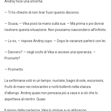
Andrej fece una smorfia.
— Ti ho chiesto di non tirar fuori questo discorso.
— Scusa, — Vika posò la mano sulla sua. — Ma prima o poi dovrai
risolvere questa situazione. Non possiamo nasconderci all’infinito.
— Lo so, — rispose Andrej cupo. — Dopo le vacanze parlerò con lei.
— Davvero? — negli occhi di Vika si accese una speranza. —
Prometti?
— Prometto.
La settimana volò in un lampo: nuotate, bagni di sole, escursioni,
frutti di mare nei ristorantini e notti bollenti nella stanza
d’albergo. Andrej quasi non pensava più a casa e a ciò che lo
aspettava al rientro. Quasi.
Il giorno della partenza, Vika lo strinse a un abbraccio