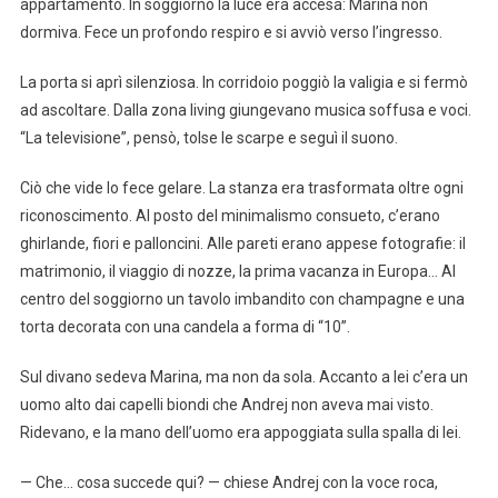
appartamento. In soggiorno la luce era accesa: Marina non
dormiva. Fece un profondo respiro e si avviò verso l’ingresso.
La porta si aprì silenziosa. In corridoio poggiò la valigia e si fermò
ad ascoltare. Dalla zona living giungevano musica soffusa e voci.
“La televisione”, pensò, tolse le scarpe e seguì il suono.
Ciò che vide lo fece gelare. La stanza era trasformata oltre ogni
riconoscimento. Al posto del minimalismo consueto, c’erano
ghirlande, fiori e palloncini. Alle pareti erano appese fotografie: il
matrimonio, il viaggio di nozze, la prima vacanza in Europa… Al
centro del soggiorno un tavolo imbandito con champagne e una
torta decorata con una candela a forma di “10”.
Sul divano sedeva Marina, ma non da sola. Accanto a lei c’era un
uomo alto dai capelli biondi che Andrej non aveva mai visto.
Ridevano, e la mano dell’uomo era appoggiata sulla spalla di lei.
— Che… cosa succede qui? — chiese Andrej con la voce roca,