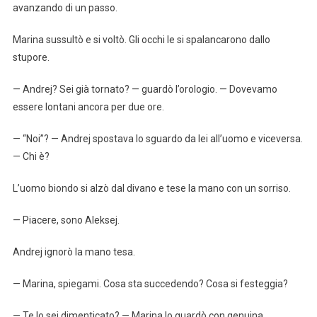
avanzando di un passo.
Marina sussultò e si voltò. Gli occhi le si spalancarono dallo
stupore.
— Andrej? Sei già tornato? — guardò l’orologio. — Dovevamo
essere lontani ancora per due ore.
— “Noi”? — Andrej spostava lo sguardo da lei all’uomo e viceversa.
— Chi è?
L’uomo biondo si alzò dal divano e tese la mano con un sorriso.
— Piacere, sono Aleksej.
Andrej ignorò la mano tesa.
— Marina, spiegami. Cosa sta succedendo? Cosa si festeggia?
— Te lo sei dimenticato? — Marina lo guardò con genuina