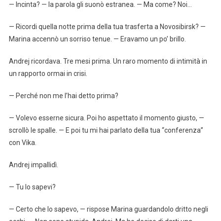
— Incinta? — la parola gli suonò estranea. — Ma come? Noi…
— Ricordi quella notte prima della tua trasferta a Novosibirsk? —
Marina accennò un sorriso tenue. — Eravamo un po’ brillo.
Andrej ricordava. Tre mesi prima. Un raro momento di intimità in
un rapporto ormai in crisi.
— Perché non me l’hai detto prima?
— Volevo esserne sicura. Poi ho aspettato il momento giusto, —
scrollò le spalle. — E poi tu mi hai parlato della tua “conferenza”
con Vika.
Andrej impallidì.
— Tu lo sapevi?
— Certo che lo sapevo, — rispose Marina guardandolo dritto negli