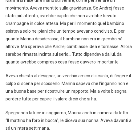
Marina si mise una mano sul ventre, come per sentire un
movimento. Aveva mentito sulla gravidanza. Se Andrej fosse
stato più attento, avrebbe capito che non avrebbe bevuto
champagne in dolce attesa. Ma per il momento quel bambino
esisteva solo nei piani che un tempo avevano condiviso. E, per
quanto Marina desiderasse, il bambino non era in grembo né
altrove. Ma sperava che Andrej cambiasse idea e tornasse. Allora
sarebbe rimasta incinta sul serio… Tutto dipendeva da lui, da
quanto avrebbe compreso cosa fosse davvero importante.
Aveva chiesto al designer, un vecchio amico di scuola, di fingere il
colpo di scena per scosserlo. Marina sapeva che l’inganno non è
una buona base per ricostruire un rapporto. Ma a volte bisogna
perdere tutto per capire il valore di ciò che si ha.
Speg­nendo la luce in soggiorno, Marina andò in camera da letto.
“Il mattino ha l’oro in bocca”, le diceva sua nonna. Aveva davanti a
sé un’intera settimana.