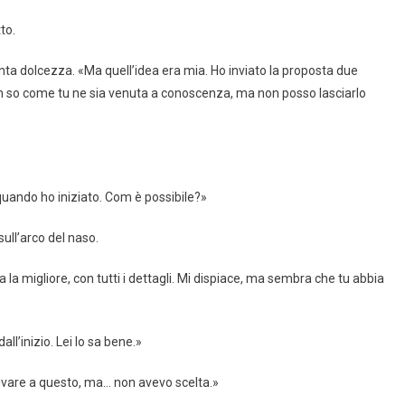
to.
finta dolcezza. «Ma quell’idea era mia. Ho inviato la proposta due
 Non so come tu ne sia venuta a conoscenza, ma non posso lasciarlo
i quando ho iniziato. Com è possibile?»
sull’arco del naso.
a la migliore, con tutti i dettagli. Mi dispiace, ma sembra che tu abbia
all’inizio. Lei lo sa bene.»
rrivare a questo, ma… non avevo scelta.»