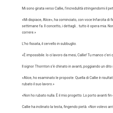
Mi sono girata verso Callie, l’incredulità stringendomi il pet
«Mi dispiace, Alice», ha cominciato, con voce Infarcita di 
settimane fa. Il concetto, i dettagli… tutto è opera mia.
correre.»
L’ho fissata, il cervello in subbuglio.
«È impossibile. Io ci lavoro da mesi, Callie! Tu manco c’er
Il signor Thornton s’è chinato in avanti, poggiando un dito 
«Alice, ho esaminato le proposte. Quella di Callie è risultat
rubato il suo lavoro.»
«Non ho rubato nulla. È il mio progetto. Lo porto avanti fin d
Callie ha inclinato la testa, fingendo pietà. «Non volevo a