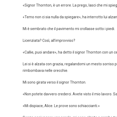
«Signor Thornton, è un errore. La prego, lasci che mi spie
«Temo non ci sia nulla da spiegare», ha interrotto lui alzan
Mi è sembrato che il pavimento mi crollasse sotto i piedi.
Licenziata? Così, all’improvviso?
«Callie, puoi andare», ha detto il signor Thornton con un 
Lei si è alzata con grazia, regalandomi un mesto sorriso p
rimbombava nelle orecchie.
Mi sono girata verso il signor Thornton.
«Non potete davvero crederci. Avete visto il mio lavoro. 
«Mi dispiace, Alice. Le prove sono schiaccianti.»