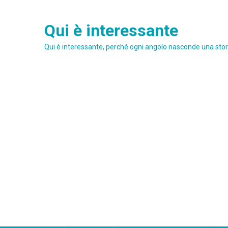
Skip
to
Qui è interessante
content
Qui è interessante, perché ogni angolo nasconde una stori