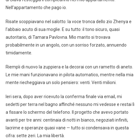
Nell’appartamento che pago io.
Risate scoppiavano nel salotto: la voce tronca dello zio Zhenya e
l’abbaio acuto di sua moglie. E su tutto: il tono sicuro, quasi
autoritario, di Tamara Pavlovna. Mio marito si trovava
probabilmente in un angolo, con un sorriso forzato, annuendo
timidamente.
Riempìi di nuovo la zuppiera e la decorai con un rametto di aneto.
Le mie mani funzionavano in pilota automatico, mentre nella mia
mente riecheggiava un solo pensiero: venti. Venti milioni.
Ieri sera, dopo aver ricevuto la conferma finale via email, mi
sedetti per terra nel bagno affinché nessuno mi vedesse e restai lì
a fissare lo schermo del telefono. Il progetto che avevo portato
avanti per tre anni: centinaia di notti in bianco, negoziati infiniti,
lacrime e speranze quasi vane — tutto si condensava in questa
cifra: sette zeri. La mia libertà.