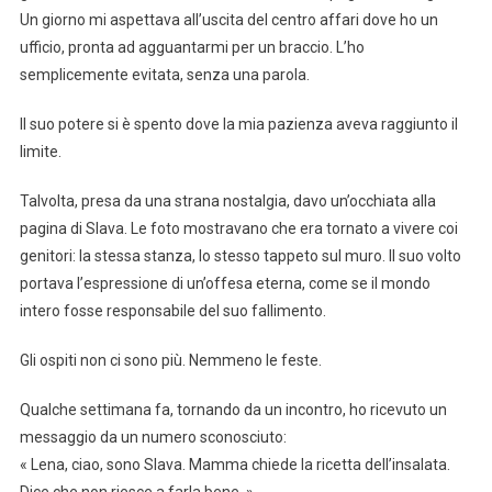
Un giorno mi aspettava all’uscita del centro affari dove ho un
ufficio, pronta ad agguantarmi per un braccio. L’ho
semplicemente evitata, senza una parola.
Il suo potere si è spento dove la mia pazienza aveva raggiunto il
limite.
Talvolta, presa da una strana nostalgia, davo un’occhiata alla
pagina di Slava. Le foto mostravano che era tornato a vivere coi
genitori: la stessa stanza, lo stesso tappeto sul muro. Il suo volto
portava l’espressione di un’offesa eterna, come se il mondo
intero fosse responsabile del suo fallimento.
Gli ospiti non ci sono più. Nemmeno le feste.
Qualche settimana fa, tornando da un incontro, ho ricevuto un
messaggio da un numero sconosciuto:
« Lena, ciao, sono Slava. Mamma chiede la ricetta dell’insalata.
Dice che non riesce a farla bene. »