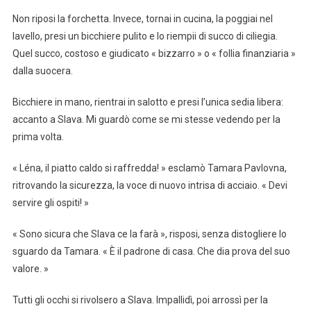
Non riposi la forchetta. Invece, tornai in cucina, la poggiai nel
lavello, presi un bicchiere pulito e lo riempii di succo di ciliegia.
Quel succo, costoso e giudicato « bizzarro » o « follia finanziaria »
dalla suocera.
Bicchiere in mano, rientrai in salotto e presi l’unica sedia libera:
accanto a Slava. Mi guardò come se mi stesse vedendo per la
prima volta.
« Léna, il piatto caldo si raffredda! » esclamò Tamara Pavlovna,
ritrovando la sicurezza, la voce di nuovo intrisa di acciaio. « Devi
servire gli ospiti! »
« Sono sicura che Slava ce la farà », risposi, senza distogliere lo
sguardo da Tamara. « È il padrone di casa. Che dia prova del suo
valore. »
Tutti gli occhi si rivolsero a Slava. Impallidì, poi arrossì per la