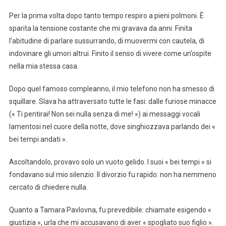
Per la prima volta dopo tanto tempo respiro a pieni polmoni. È
sparita la tensione costante che mi gravava da anni. Finita
l’abitudine di parlare sussurrando, di muovermi con cautela, di
indovinare gli umori altrui. Finito il senso di vivere come un’ospite
nella mia stessa casa.
Dopo quel famoso compleanno, il mio telefono non ha smesso di
squillare. Slava ha attraversato tutte le fasi: dalle furiose minacce
(« Ti pentirai! Non sei nulla senza di me! ») ai messaggi vocali
lamentosi nel cuore della notte, dove singhiozzava parlando dei «
bei tempi andati ».
Ascoltandolo, provavo solo un vuoto gelido. I suoi « bei tempi » si
fondavano sul mio silenzio. Il divorzio fu rapido: non ha nemmeno
cercato di chiedere nulla.
Quanto a Tamara Pavlovna, fu prevedibile: chiamate esigendo «
giustizia », urla che mi accusavano di aver « spogliato suo figlio ».