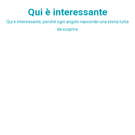
Skip
Qui è interessante
to
content
Qui è interessante, perché ogni angolo nasconde una storia tutta
da scoprire