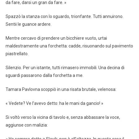
da fare, darsi un gran da fare. »
Spazzò la stanza con lo sguardo, trionfante. Tutti annuirono.
Sentii le guance ardere.
Mentre cercavo di prendere un bicchiere vuoto, urtai
maldestramente una forchetta: cadde, risuonando sul pavimento
piastrellato.
Silenzio. Per un istante, tutti rimasero immobili. Una decina di
sguardi passarono dalla forchetta a me.
Tamara Pavlovna scoppiò in una risata brutale, velenosa:
« Vedete? Ve l’avevo detto: ha le mani da gancio! »
Si voltò verso la vicina di tavolo e, senza abbassare la voce,
aggiunse con malizia:
« Ho sempre detto a Slavik: non è all’altezza. In questa casa il