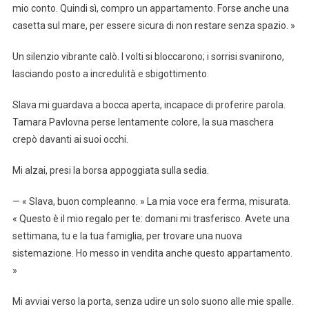
mio conto. Quindi sì, compro un appartamento. Forse anche una
casetta sul mare, per essere sicura di non restare senza spazio. »
Un silenzio vibrante calò. I volti si bloccarono; i sorrisi svanirono,
lasciando posto a incredulità e sbigottimento.
Slava mi guardava a bocca aperta, incapace di proferire parola.
Tamara Pavlovna perse lentamente colore, la sua maschera
crepò davanti ai suoi occhi.
Mi alzai, presi la borsa appoggiata sulla sedia.
— « Slava, buon compleanno. » La mia voce era ferma, misurata.
« Questo è il mio regalo per te: domani mi trasferisco. Avete una
settimana, tu e la tua famiglia, per trovare una nuova
sistemazione. Ho messo in vendita anche questo appartamento.
»
Mi avviai verso la porta, senza udire un solo suono alle mie spalle.