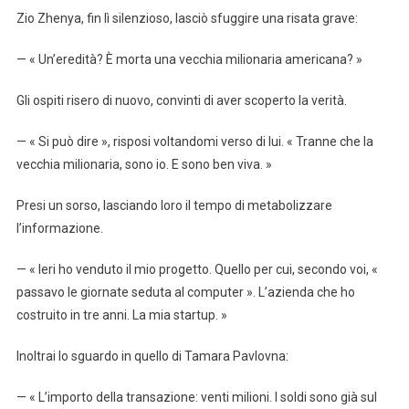
Zio Zhenya, fin lì silenzioso, lasciò sfuggire una risata grave:
— « Un’eredità? È morta una vecchia milionaria americana? »
Gli ospiti risero di nuovo, convinti di aver scoperto la verità.
— « Si può dire », risposi voltandomi verso di lui. « Tranne che la
vecchia milionaria, sono io. E sono ben viva. »
Presi un sorso, lasciando loro il tempo di metabolizzare
l’informazione.
— « Ieri ho venduto il mio progetto. Quello per cui, secondo voi, «
passavo le giornate seduta al computer ». L’azienda che ho
costruito in tre anni. La mia startup. »
Inoltrai lo sguardo in quello di Tamara Pavlovna:
— « L’importo della transazione: venti milioni. I soldi sono già sul