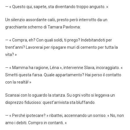
— « Questo qui, sapete, sta diventando troppo angusto. »
Un silenzio assordante calò, presto però interrotto da un
gracchiante scherno di Tamara Pavlovna:
— « Compra, eh? Con quali soldi, ti prego? Indebitandoti per
trent’anni? Lavorerai per ripagare muri di cemento per tutta la
vita? »
— « Mamma ha ragione, Léna », intervenne Slava, incoraggiato. «
Smetti questa farsa. Quale appartamento? Hai perso il contatto
con la realtà! »
Scansai con lo sguardo la stanza. Su ogni volto si leggeva un
disprezzo fiducioso: quest’arrivista sta bluffando.
— « Perché ipotecare? » ribattei, accennando un sorriso. « No, non
amo i debiti. Compro in contanti. »