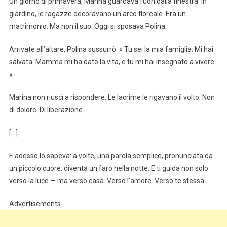
Un giorno di primavera, Marina guardava fuori dalla finestra. In
giardino, le ragazze decoravano un arco floreale. Era un
matrimonio. Ma non il suo. Oggi si sposava Polina.
Arrivate all’altare, Polina sussurrò: « Tu sei la mia famiglia. Mi hai
salvata. Mamma mi ha dato la vita, e tu mi hai insegnato a vivere.
»
Marina non riuscì a rispondere. Le lacrime le rigavano il volto. Non
di dolore. Di liberazione.
[…]
E adesso lo sapeva: a volte, una parola semplice, pronunciata da
un piccolo cuore, diventa un faro nella notte. E ti guida non solo
verso la luce — ma verso casa. Verso l’amore. Verso te stessa.
Advertisements