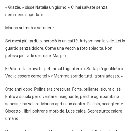
« Grazie, » disse Natalia un giorno. « Ci hai salvate senza
nemmeno saperlo. »
Marina si limitò a sorridere.
Sei mesi più tardi, lo incrociò in un caffè. Artyom non la vide. Lei lo
guardò senza dolore. Come una vecchia foto sbiadita. Non
poteva più farle del male. Mai più.
E Polina… lasciava bigliettini sul frigorifero: « Sei la più gentile! » «
Voglio essere come te! » « Mamma sorride tutti i giorni adesso. »
Otto anni dopo. Polina era cresciuta. Forte, brillante, sicura di sé.
Entrò a scuola per diventare insegnante, perché ogni bambino
sapesse: ha valore. Marina aprì il suo centro. Piccolo, accogliente.
Giocattoli, libri, poltrone morbide. Luce calda. Soprattutto: calore
umano.