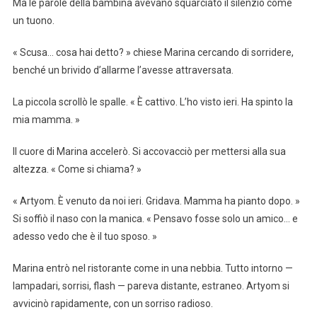
Ma le parole della bambina avevano squarciato il silenzio come
un tuono.
« Scusa… cosa hai detto? » chiese Marina cercando di sorridere,
benché un brivido d’allarme l’avesse attraversata.
La piccola scrollò le spalle. « È cattivo. L’ho visto ieri. Ha spinto la
mia mamma. »
Il cuore di Marina accelerò. Si accovacciò per mettersi alla sua
altezza. « Come si chiama? »
« Artyom. È venuto da noi ieri. Gridava. Mamma ha pianto dopo. »
Si soffiò il naso con la manica. « Pensavo fosse solo un amico… e
adesso vedo che è il tuo sposo. »
Marina entrò nel ristorante come in una nebbia. Tutto intorno —
lampadari, sorrisi, flash — pareva distante, estraneo. Artyom si
avvicinò rapidamente, con un sorriso radioso.