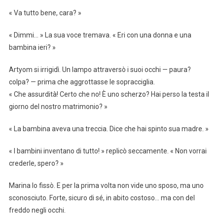
« Va tutto bene, cara? »
« Dimmi… » La sua voce tremava. « Eri con una donna e una
bambina ieri? »
Artyom si irrigidì. Un lampo attraversò i suoi occhi — paura?
colpa? — prima che aggrottasse le sopracciglia.
« Che assurdità! Certo che no! È uno scherzo? Hai perso la testa il
giorno del nostro matrimonio? »
« La bambina aveva una treccia. Dice che hai spinto sua madre. »
« I bambini inventano di tutto! » replicò seccamente. « Non vorrai
crederle, spero? »
Marina lo fissò. E per la prima volta non vide uno sposo, ma uno
sconosciuto. Forte, sicuro di sé, in abito costoso… ma con del
freddo negli occhi.