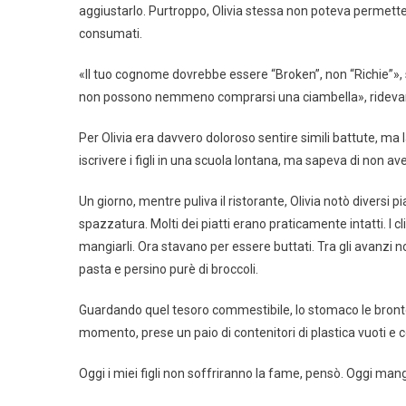
aggiustarlo. Purtroppo, Olivia stessa non poteva permett
consumati.
«Il tuo cognome dovrebbe essere “Broken”, non “Richie”», 
non possono nemmeno comprarsi una ciambella», ridevano
Per Olivia era davvero doloroso sentire simili battute, ma
iscrivere i figli in una scuola lontana, ma sapeva di non av
Un giorno, mentre puliva il ristorante, Olivia notò diversi pi
spazzatura. Molti dei piatti erano praticamente intatti. I cl
mangiarli. Ora stavano per essere buttati. Tra gli avanzi n
pasta e persino purè di broccoli.
Guardando quel tesoro commestibile, lo stomaco le bront
momento, prese un paio di contenitori di plastica vuoti e c
Oggi i miei figli non soffriranno la fame, pensò. Oggi man