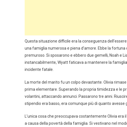
Questa situazione difficile era la conseguenza dell’esser
una famiglia numerosa e piena d’amore. Ebbe la fortuna di
premuroso. Si sposarono e ebbero due gemelli, Noah e Lia
instancabilmente, Wyatt faticava a mantenere la famiglia.
incidente fatale.
La morte del marito fu un colpo devastante. Olivia rimase 
prima elementare. Superando la propria timidezza e le pro
volantini, attaccando annunci. Passarono tre anni. Riuscire
stipendio era basso, era comunque più di quanto avesse g
L’unica cosa che preoccupava costantemente Olivia era il m
a causa della povertà della famiglia. Si vestivano nel modo