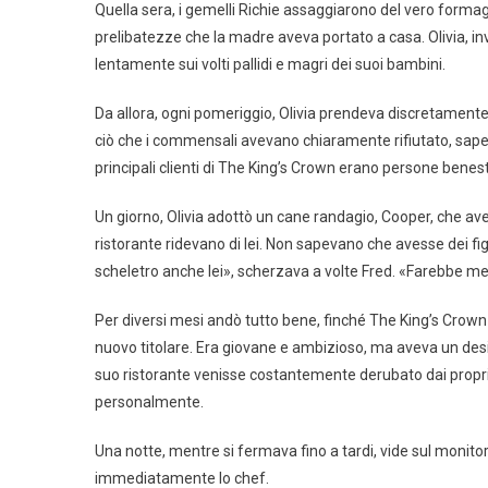
Quella sera, i gemelli Richie assaggiarono del vero formagg
prelibatezze che la madre aveva portato a casa. Olivia, in
lentamente sui volti pallidi e magri dei suoi bambini.
Da allora, ogni pomeriggio, Olivia prendeva discretamente 
ciò che i commensali avevano chiaramente rifiutato, sapen
principali clienti di The King’s Crown erano persone benestant
Un giorno, Olivia adottò un cane randagio, Cooper, che ave
ristorante ridevano di lei. Non sapevano che avesse dei fig
scheletro anche lei», scherzava a volte Fred. «Farebbe me
Per diversi mesi andò tutto bene, finché The King’s Crow
nuovo titolare. Era giovane e ambizioso, ma aveva un desi
suo ristorante venisse costantemente derubato dai propri 
personalmente.
Una notte, mentre si fermava fino a tardi, vide sul monito
immediatamente lo chef.