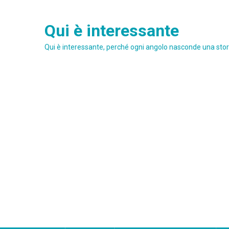
Skip
to
Qui è interessante
content
Qui è interessante, perché ogni angolo nasconde una stori