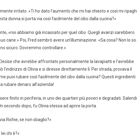
amente irritato. «Ti ho dato l’aumento che mi hai chiesto e così mi ripagh
ta donna si porta via così facilmente del cibo dalla cucina?»
tante, «noi abbiamo già incassato per quel cibo. Quegli avanzi sarebbero
uo cane.» Poi, Fred sembrò avere un’illuminazione. «Sa cosa? Non lo so
sono sicuro. Dovremmo controllare.»
e. Decise che avrebbe affrontato personalmente la lavapiatti e l’avrebbe
’indirizzo di Olivia e si diresse direttamente lì. Per strada, provava il
me puoi rubare così facilmente del cibo dalla cucina? Questi ingredienti
e a rubare denaro all’azienda!
e finito in periferia, in uno dei quartieri più poveri e degradati. Salend
 secondo dopo, fu Olivia stessa ad aprire la porta.
ivia Richie, se non sbaglio?»
lei chi è?»