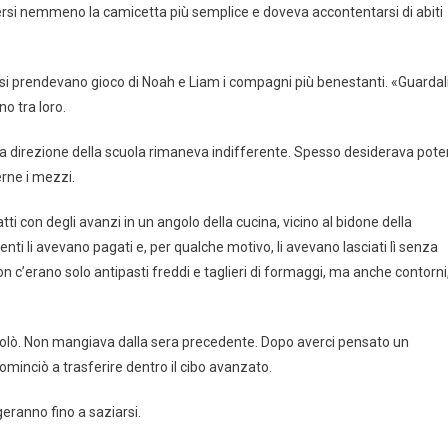
ersi nemmeno la camicetta più semplice e doveva accontentarsi di abiti
si prendevano gioco di Noah e Liam i compagni più benestanti. «Guardali
 tra loro.
 la direzione della scuola rimaneva indifferente. Spesso desiderava pote
erne i mezzi.
atti con degli avanzi in un angolo della cucina, vicino al bidone della
ienti li avevano pagati e, per qualche motivo, li avevano lasciati lì senza
on c’erano solo antipasti freddi e taglieri di formaggi, ma anche contorni
olò. Non mangiava dalla sera precedente. Dopo averci pensato un
ominciò a trasferire dentro il cibo avanzato.
geranno fino a saziarsi.