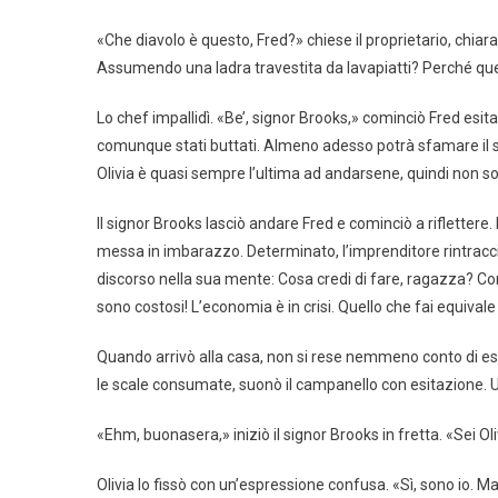
«Che diavolo è questo, Fred?» chiese il proprietario, chiar
Assumendo una ladra travestita da lavapiatti? Perché ques
Lo chef impallidì. «Be’, signor Brooks,» cominciò Fred esi
comunque stati buttati. Almeno adesso potrà sfamare il s
Olivia è quasi sempre l’ultima ad andarsene, quindi non 
Il signor Brooks lasciò andare Fred e cominciò a rifletter
messa in imbarazzo. Determinato, l’imprenditore rintracciò l
discorso nella sua mente: Cosa credi di fare, ragazza? Co
sono costosi! L’economia è in crisi. Quello che fai equival
Quando arrivò alla casa, non si rese nemmeno conto di esser
le scale consumate, suonò il campanello con esitazione. Un
«Ehm, buonasera,» iniziò il signor Brooks in fretta. «Sei Ol
Olivia lo fissò con un’espressione confusa. «Sì, sono io. Ma 