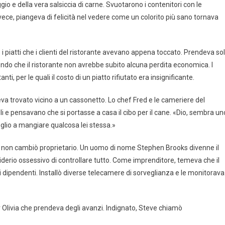
io e della vera salsiccia di carne. Svuotarono i contenitori con le
vece, piangeva di felicità nel vedere come un colorito più sano tornava
i piatti che i clienti del ristorante avevano appena toccato. Prendeva so
do che il ristorante non avrebbe subito alcuna perdita economica. I
i, per le quali il costo di un piatto rifiutato era insignificante.
va trovato vicino a un cassonetto. Lo chef Fred e le cameriere del
li e pensavano che si portasse a casa il cibo per il cane. «Dio, sembra un
glio a mangiare qualcosa lei stessa.»
n non cambiò proprietario. Un uomo di nome Stephen Brooks divenne il
derio ossessivo di controllare tutto. Come imprenditore, temeva che il
dipendenti. Installò diverse telecamere di sorveglianza e le monitorava
r Olivia che prendeva degli avanzi. Indignato, Steve chiamò