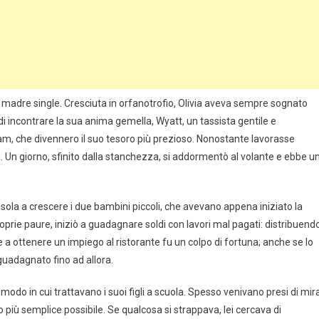
e madre single. Cresciuta in orfanotrofio, Olivia aveva sempre sognato
 incontrare la sua anima gemella, Wyatt, un tassista gentile e
m, che divennero il suo tesoro più prezioso. Nonostante lavorasse
 Un giorno, sfinito dalla stanchezza, si addormentò al volante e ebbe u
sola a crescere i due bambini piccoli, che avevano appena iniziato la
prie paure, iniziò a guadagnare soldi con lavori mal pagati: distribuend
 a ottenere un impiego al ristorante fu un colpo di fortuna; anche se lo
uadagnato fino ad allora.
odo in cui trattavano i suoi figli a scuola. Spesso venivano presi di mir
 più semplice possibile. Se qualcosa si strappava, lei cercava di