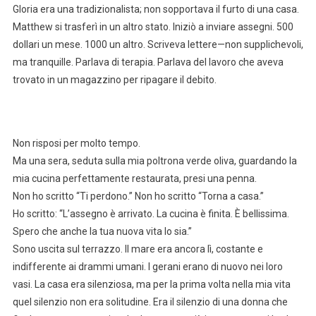
Gloria era una tradizionalista; non sopportava il furto di una casa.
Matthew si trasferì in un altro stato. Iniziò a inviare assegni. 500
dollari un mese. 1000 un altro. Scriveva lettere—non supplichevoli,
ma tranquille. Parlava di terapia. Parlava del lavoro che aveva
trovato in un magazzino per ripagare il debito.
Non risposi per molto tempo.
Ma una sera, seduta sulla mia poltrona verde oliva, guardando la
mia cucina perfettamente restaurata, presi una penna.
Non ho scritto “Ti perdono.” Non ho scritto “Torna a casa.”
Ho scritto: “L’assegno è arrivato. La cucina è finita. È bellissima.
Spero che anche la tua nuova vita lo sia.”
Sono uscita sul terrazzo. Il mare era ancora lì, costante e
indifferente ai drammi umani. I gerani erano di nuovo nei loro
vasi. La casa era silenziosa, ma per la prima volta nella mia vita
quel silenzio non era solitudine. Era il silenzio di una donna che