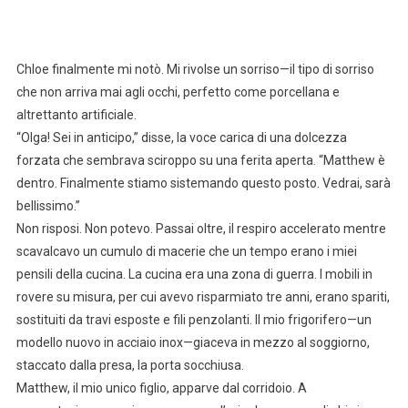
Chloe finalmente mi notò. Mi rivolse un sorriso—il tipo di sorriso
che non arriva mai agli occhi, perfetto come porcellana e
altrettanto artificiale.
“Olga! Sei in anticipo,” disse, la voce carica di una dolcezza
forzata che sembrava sciroppo su una ferita aperta. “Matthew è
dentro. Finalmente stiamo sistemando questo posto. Vedrai, sarà
bellissimo.”
Non risposi. Non potevo. Passai oltre, il respiro accelerato mentre
scavalcavo un cumulo di macerie che un tempo erano i miei
pensili della cucina. La cucina era una zona di guerra. I mobili in
rovere su misura, per cui avevo risparmiato tre anni, erano spariti,
sostituiti da travi esposte e fili penzolanti. Il mio frigorifero—un
modello nuovo in acciaio inox—giaceva in mezzo al soggiorno,
staccato dalla presa, la porta socchiusa.
Matthew, il mio unico figlio, apparve dal corridoio. A