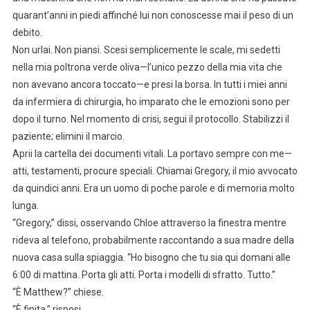
quarant’anni in piedi affinché lui non conoscesse mai il peso di un
debito.
Non urlai. Non piansi. Scesi semplicemente le scale, mi sedetti
nella mia poltrona verde oliva—l’unico pezzo della mia vita che
non avevano ancora toccato—e presi la borsa. In tutti i miei anni
da infermiera di chirurgia, ho imparato che le emozioni sono per
dopo il turno. Nel momento di crisi, segui il protocollo. Stabilizzi il
paziente; elimini il marcio.
Aprii la cartella dei documenti vitali. La portavo sempre con me—
atti, testamenti, procure speciali. Chiamai Gregory, il mio avvocato
da quindici anni. Era un uomo di poche parole e di memoria molto
lunga.
“Gregory,” dissi, osservando Chloe attraverso la finestra mentre
rideva al telefono, probabilmente raccontando a sua madre della
nuova casa sulla spiaggia. “Ho bisogno che tu sia qui domani alle
6:00 di mattina. Porta gli atti. Porta i modelli di sfratto. Tutto.”
“È Matthew?” chiese.
“È finita,” risposi.