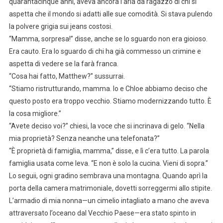
quarantacinque anni, aveva ancora l’aria da ragazzo di chi si
aspetta che il mondo si adatti alle sue comodità. Si stava pulendo
la polvere grigia sui jeans costosi.
“Mamma, sorpresa!” disse, anche se lo sguardo non era gioioso.
Era cauto. Era lo sguardo di chi ha già commesso un crimine e
aspetta di vedere se la farà franca.
“Cosa hai fatto, Matthew?” sussurrai.
“Stiamo ristrutturando, mamma. Io e Chloe abbiamo deciso che
questo posto era troppo vecchio. Stiamo modernizzando tutto. È
la cosa migliore.”
“Avete deciso voi?” chiesi, la voce che si incrinava di gelo. “Nella
mia proprietà? Senza neanche una telefonata?”
“È proprietà di famiglia, mamma,” disse, e lì c’era tutto. La parola
famiglia usata come leva. “E non è solo la cucina. Vieni di sopra.”
Lo seguii, ogni gradino sembrava una montagna. Quando aprì la
porta della camera matrimoniale, dovetti sorreggermi allo stipite.
L’armadio di mia nonna—un cimelio intagliato a mano che aveva
attraversato l’oceano dal Vecchio Paese—era stato spinto in