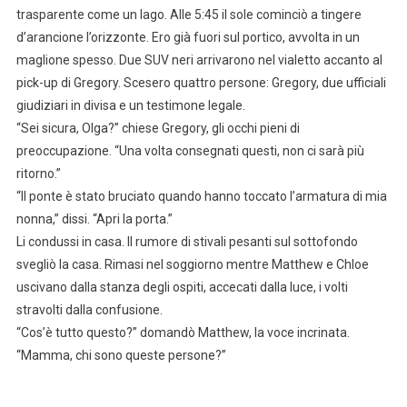
trasparente come un lago. Alle 5:45 il sole cominciò a tingere
d’arancione l’orizzonte. Ero già fuori sul portico, avvolta in un
maglione spesso. Due SUV neri arrivarono nel vialetto accanto al
pick-up di Gregory. Scesero quattro persone: Gregory, due ufficiali
giudiziari in divisa e un testimone legale.
“Sei sicura, Olga?” chiese Gregory, gli occhi pieni di
preoccupazione. “Una volta consegnati questi, non ci sarà più
ritorno.”
“Il ponte è stato bruciato quando hanno toccato l’armatura di mia
nonna,” dissi. “Apri la porta.”
Li condussi in casa. Il rumore di stivali pesanti sul sottofondo
svegliò la casa. Rimasi nel soggiorno mentre Matthew e Chloe
uscivano dalla stanza degli ospiti, accecati dalla luce, i volti
stravolti dalla confusione.
“Cos’è tutto questo?” domandò Matthew, la voce incrinata.
“Mamma, chi sono queste persone?”