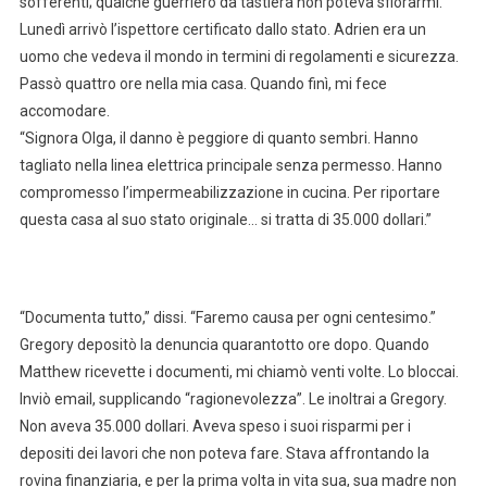
sofferenti; qualche guerriero da tastiera non poteva sfiorarmi.
Lunedì arrivò l’ispettore certificato dallo stato. Adrien era un
uomo che vedeva il mondo in termini di regolamenti e sicurezza.
Passò quattro ore nella mia casa. Quando finì, mi fece
accomodare.
“Signora Olga, il danno è peggiore di quanto sembri. Hanno
tagliato nella linea elettrica principale senza permesso. Hanno
compromesso l’impermeabilizzazione in cucina. Per riportare
questa casa al suo stato originale… si tratta di 35.000 dollari.”
“Documenta tutto,” dissi. “Faremo causa per ogni centesimo.”
Gregory depositò la denuncia quarantotto ore dopo. Quando
Matthew ricevette i documenti, mi chiamò venti volte. Lo bloccai.
Inviò email, supplicando “ragionevolezza”. Le inoltrai a Gregory.
Non aveva 35.000 dollari. Aveva speso i suoi risparmi per i
depositi dei lavori che non poteva fare. Stava affrontando la
rovina finanziaria, e per la prima volta in vita sua, sua madre non