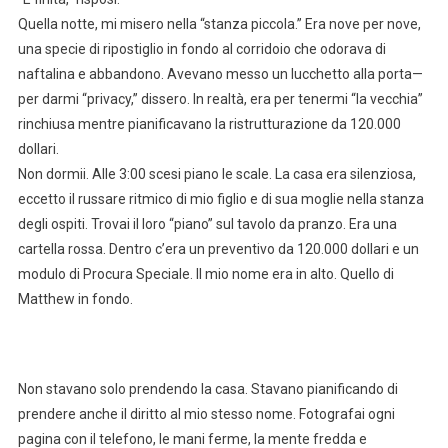
Quella notte, mi misero nella “stanza piccola.” Era nove per nove,
una specie di ripostiglio in fondo al corridoio che odorava di
naftalina e abbandono. Avevano messo un lucchetto alla porta—
per darmi “privacy,” dissero. In realtà, era per tenermi “la vecchia”
rinchiusa mentre pianificavano la ristrutturazione da 120.000
dollari.
Non dormii. Alle 3:00 scesi piano le scale. La casa era silenziosa,
eccetto il russare ritmico di mio figlio e di sua moglie nella stanza
degli ospiti. Trovai il loro “piano” sul tavolo da pranzo. Era una
cartella rossa. Dentro c’era un preventivo da 120.000 dollari e un
modulo di Procura Speciale. Il mio nome era in alto. Quello di
Matthew in fondo.
Non stavano solo prendendo la casa. Stavano pianificando di
prendere anche il diritto al mio stesso nome. Fotografai ogni
pagina con il telefono, le mani ferme, la mente fredda e