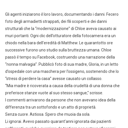
Gli agenti iniziarono il loro lavoro, documentando i danni. Fecero
foto degli armadietti strappati, dei fili scoperti e dei danni
strutturali che la “modernizzazione” di Chloe aveva causato ai
muri portanti. Ogni clic dell’otturatore della fotocamera era un
chiodo nella bara dell’eredità di Matthew. Le quarantotto ore
successive furono uno studio sulla bruttezza umana. Chloe
passò il tempo su Facebook, costruendo una narrazione della
“nonna malvagia”. Pubblicò foto di sua madre, Gloria, in un letto
d’ospedale con una maschera per l’ossigeno, sostenendo che lo
“stress di perdere la casa” avesse causato un collasso.
“Mia madre è ricoverata a causa della crudeltà di una donna che
preferisce stanze vuote al suo stesso sangue,” scrisse.
I commenti arrivarono da persone che non avevano idea della
differenza tra un sottofondo e un atto di proprietà.
Senza cuore. Astiosa. Spero che muoia da sola.
Li ignorai. Avevo passato quarant’anni ignorata dai pazienti