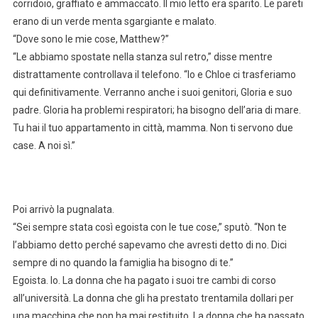
corridoio, graffiato e ammaccato. Il mio letto era sparito. Le pareti
erano di un verde menta sgargiante e malato.
“Dove sono le mie cose, Matthew?”
“Le abbiamo spostate nella stanza sul retro,” disse mentre
distrattamente controllava il telefono. “Io e Chloe ci trasferiamo
qui definitivamente. Verranno anche i suoi genitori, Gloria e suo
padre. Gloria ha problemi respiratori; ha bisogno dell’aria di mare.
Tu hai il tuo appartamento in città, mamma. Non ti servono due
case. A noi sì.”
Poi arrivò la pugnalata.
“Sei sempre stata così egoista con le tue cose,” sputò. “Non te
l’abbiamo detto perché sapevamo che avresti detto di no. Dici
sempre di no quando la famiglia ha bisogno di te.”
Egoista. Io. La donna che ha pagato i suoi tre cambi di corso
all’università. La donna che gli ha prestato trentamila dollari per
una macchina che non ha mai restituito. La donna che ha passato