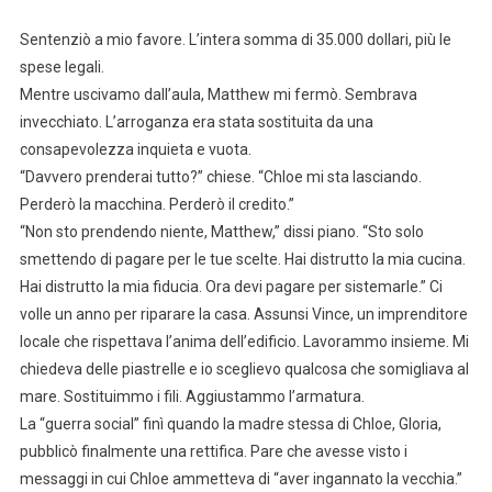
Sentenziò a mio favore. L’intera somma di 35.000 dollari, più le
spese legali.
Mentre uscivamo dall’aula, Matthew mi fermò. Sembrava
invecchiato. L’arroganza era stata sostituita da una
consapevolezza inquieta e vuota.
“Davvero prenderai tutto?” chiese. “Chloe mi sta lasciando.
Perderò la macchina. Perderò il credito.”
“Non sto prendendo niente, Matthew,” dissi piano. “Sto solo
smettendo di pagare per le tue scelte. Hai distrutto la mia cucina.
Hai distrutto la mia fiducia. Ora devi pagare per sistemarle.” Ci
volle un anno per riparare la casa. Assunsi Vince, un imprenditore
locale che rispettava l’anima dell’edificio. Lavorammo insieme. Mi
chiedeva delle piastrelle e io sceglievo qualcosa che somigliava al
mare. Sostituimmo i fili. Aggiustammo l’armatura.
La “guerra social” finì quando la madre stessa di Chloe, Gloria,
pubblicò finalmente una rettifica. Pare che avesse visto i
messaggi in cui Chloe ammetteva di “aver ingannato la vecchia.”