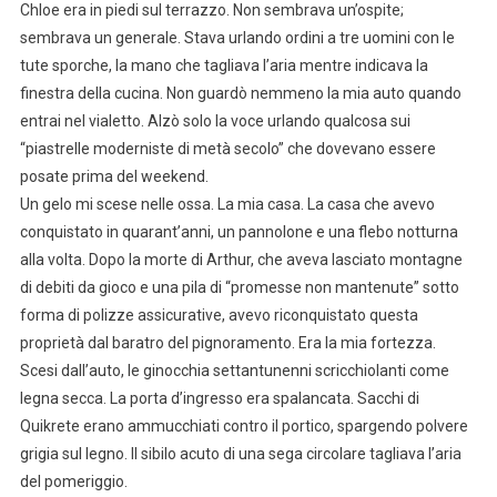
Chloe era in piedi sul terrazzo. Non sembrava un’ospite;
sembrava un generale. Stava urlando ordini a tre uomini con le
tute sporche, la mano che tagliava l’aria mentre indicava la
finestra della cucina. Non guardò nemmeno la mia auto quando
entrai nel vialetto. Alzò solo la voce urlando qualcosa sui
“piastrelle moderniste di metà secolo” che dovevano essere
posate prima del weekend.
Un gelo mi scese nelle ossa. La mia casa. La casa che avevo
conquistato in quarant’anni, un pannolone e una flebo notturna
alla volta. Dopo la morte di Arthur, che aveva lasciato montagne
di debiti da gioco e una pila di “promesse non mantenute” sotto
forma di polizze assicurative, avevo riconquistato questa
proprietà dal baratro del pignoramento. Era la mia fortezza.
Scesi dall’auto, le ginocchia settantunenni scricchiolanti come
legna secca. La porta d’ingresso era spalancata. Sacchi di
Quikrete erano ammucchiati contro il portico, spargendo polvere
grigia sul legno. Il sibilo acuto di una sega circolare tagliava l’aria
del pomeriggio.