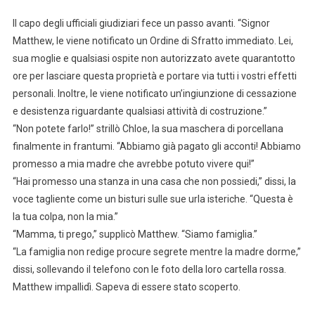
Il capo degli ufficiali giudiziari fece un passo avanti. “Signor
Matthew, le viene notificato un Ordine di Sfratto immediato. Lei,
sua moglie e qualsiasi ospite non autorizzato avete quarantotto
ore per lasciare questa proprietà e portare via tutti i vostri effetti
personali. Inoltre, le viene notificato un’ingiunzione di cessazione
e desistenza riguardante qualsiasi attività di costruzione.”
“Non potete farlo!” strillò Chloe, la sua maschera di porcellana
finalmente in frantumi. “Abbiamo già pagato gli acconti! Abbiamo
promesso a mia madre che avrebbe potuto vivere qui!”
“Hai promesso una stanza in una casa che non possiedi,” dissi, la
voce tagliente come un bisturi sulle sue urla isteriche. “Questa è
la tua colpa, non la mia.”
“Mamma, ti prego,” supplicò Matthew. “Siamo famiglia.”
“La famiglia non redige procure segrete mentre la madre dorme,”
dissi, sollevando il telefono con le foto della loro cartella rossa.
Matthew impallidì. Sapeva di essere stato scoperto.