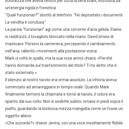
scioltezza che aveva tenuto per tutta la sera svanì, sostituita da
un’energia rigida e frenetica.
“Quali funzionari?” sbottò al telefono. “Ho depositato i documenti.
La vendita è conclusa.”
La parola “funzionari” agì come una corrente d’aria gelida. Elaine
si raddrizzò, il tovagliolo bloccato nella mano. David smise di
masticare. Persino la cameriera, percependo il cambiamento
nell’aria, rallentò i movimenti alla postazione vicina.
Mark ci voltò le spalle, ma la sua voce arrivò chiara. «Perché
fanno domande sul trasferimento del titolo? Ti ho detto che è
stato sistemato.»
Il silenzio al nostro tavolo era ormai assoluto. La vittoria aveva
cominciato ad amareggiarsi in tempo reale. Quando Mark
finalmente terminò la chiamata e tornò al tavolo, il colore era
sparito dal suo volto. Non si sedette subito; rimase in piedi sopra il
piatto, guardando la bistecca mezza mangiata come se fosse un
oggetto alieno.
«Che succede?» chiese Jenna, con una voce insolitamente flebile.