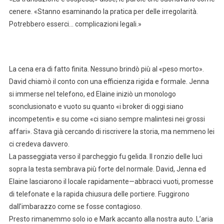
cenere. «Stanno esaminando la pratica per delle irregolarità.
Potrebbero esserci… complicazioni legali.»
La cena era di fatto finita. Nessuno brindò più al «peso morto».
David chiamò il conto con una efficienza rigida e formale. Jenna
si immerse nel telefono, ed Elaine iniziò un monologo
sconclusionato e vuoto su quanto «i broker di oggi siano
incompetenti» e su come «ci siano sempre malintesi nei grossi
affari». Stava già cercando di riscrivere la storia, ma nemmeno lei
ci credeva davvero.
La passeggiata verso il parcheggio fu gelida. Il ronzio delle luci
sopra la testa sembrava più forte del normale. David, Jenna ed
Elaine lasciarono il locale rapidamente—abbracci vuoti, promesse
di telefonate e la rapida chiusura delle portiere. Fuggirono
dall’imbarazzo come se fosse contagioso.
Presto rimanemmo solo io e Mark accanto alla nostra auto. L’aria