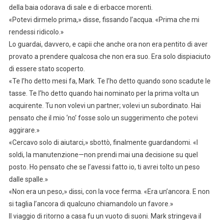
della baia odorava di sale e di erbacce morenti.
«Potevi dirmelo prima,» disse, fissando l’acqua. «Prima che mi
rendessi ridicolo.»
Lo guardai, davvero, e capii che anche ora non era pentito di aver
provato a prendere qualcosa che non era suo. Era solo dispiaciuto
di essere stato scoperto.
«Te l’ho detto mesi fa, Mark. Te l’ho detto quando sono scadute le
tasse. Te l’ho detto quando hai nominato per la prima volta un
acquirente. Tu non volevi un partner; volevi un subordinato. Hai
pensato che il mio ‘no’ fosse solo un suggerimento che potevi
aggirare.»
«Cercavo solo di aiutarci,» sbottò, finalmente guardandomi. «I
soldi, la manutenzione—non prendi mai una decisione su quel
posto. Ho pensato che se l’avessi fatto io, ti avrei tolto un peso
dalle spalle.»
«Non era un peso,» dissi, con la voce ferma. «Era un’ancora. E non
si taglia l’ancora di qualcuno chiamandolo un favore.»
Il viaggio di ritorno a casa fu un vuoto di suoni. Mark stringeva il