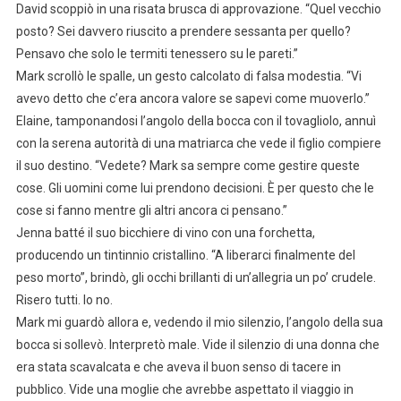
David scoppiò in una risata brusca di approvazione. “Quel vecchio
posto? Sei davvero riuscito a prendere sessanta per quello?
Pensavo che solo le termiti tenessero su le pareti.”
Mark scrollò le spalle, un gesto calcolato di falsa modestia. “Vi
avevo detto che c’era ancora valore se sapevi come muoverlo.”
Elaine, tamponandosi l’angolo della bocca con il tovagliolo, annuì
con la serena autorità di una matriarca che vede il figlio compiere
il suo destino. “Vedete? Mark sa sempre come gestire queste
cose. Gli uomini come lui prendono decisioni. È per questo che le
cose si fanno mentre gli altri ancora ci pensano.”
Jenna batté il suo bicchiere di vino con una forchetta,
producendo un tintinnio cristallino. “A liberarci finalmente del
peso morto”, brindò, gli occhi brillanti di un’allegria un po’ crudele.
Risero tutti. Io no.
Mark mi guardò allora e, vedendo il mio silenzio, l’angolo della sua
bocca si sollevò. Interpretò male. Vide il silenzio di una donna che
era stata scavalcata e che aveva il buon senso di tacere in
pubblico. Vide una moglie che avrebbe aspettato il viaggio in