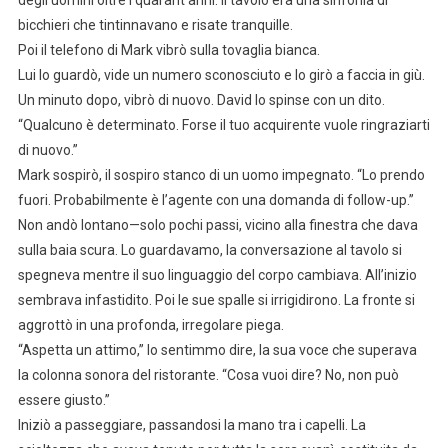
bicchieri che tintinnavano e risate tranquille.
Poi il telefono di Mark vibrò sulla tovaglia bianca.
Lui lo guardò, vide un numero sconosciuto e lo girò a faccia in giù.
Un minuto dopo, vibrò di nuovo. David lo spinse con un dito.
“Qualcuno è determinato. Forse il tuo acquirente vuole ringraziarti
di nuovo.”
Mark sospirò, il sospiro stanco di un uomo impegnato. “Lo prendo
fuori. Probabilmente è l’agente con una domanda di follow-up.”
Non andò lontano—solo pochi passi, vicino alla finestra che dava
sulla baia scura. Lo guardavamo, la conversazione al tavolo si
spegneva mentre il suo linguaggio del corpo cambiava. All’inizio
sembrava infastidito. Poi le sue spalle si irrigidirono. La fronte si
aggrottò in una profonda, irregolare piega.
“Aspetta un attimo,” lo sentimmo dire, la sua voce che superava
la colonna sonora del ristorante. “Cosa vuoi dire? No, non può
essere giusto.”
Iniziò a passeggiare, passandosi la mano tra i capelli. La