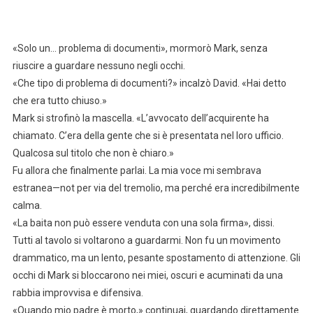
«Solo un… problema di documenti», mormorò Mark, senza
riuscire a guardare nessuno negli occhi.
«Che tipo di problema di documenti?» incalzò David. «Hai detto
che era tutto chiuso.»
Mark si strofinò la mascella. «L’avvocato dell’acquirente ha
chiamato. C’era della gente che si è presentata nel loro ufficio.
Qualcosa sul titolo che non è chiaro.»
Fu allora che finalmente parlai. La mia voce mi sembrava
estranea—not per via del tremolio, ma perché era incredibilmente
calma.
«La baita non può essere venduta con una sola firma», dissi.
Tutti al tavolo si voltarono a guardarmi. Non fu un movimento
drammatico, ma un lento, pesante spostamento di attenzione. Gli
occhi di Mark si bloccarono nei miei, oscuri e acuminati da una
rabbia improvvisa e difensiva.
«Quando mio padre è morto,» continuai, guardando direttamente