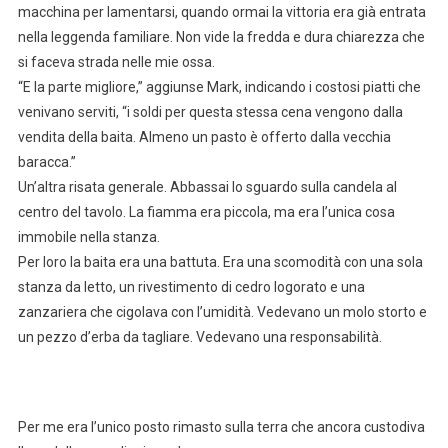
macchina per lamentarsi, quando ormai la vittoria era già entrata
nella leggenda familiare. Non vide la fredda e dura chiarezza che
si faceva strada nelle mie ossa.
“E la parte migliore,” aggiunse Mark, indicando i costosi piatti che
venivano serviti, “i soldi per questa stessa cena vengono dalla
vendita della baita. Almeno un pasto è offerto dalla vecchia
baracca.”
Un’altra risata generale. Abbassai lo sguardo sulla candela al
centro del tavolo. La fiamma era piccola, ma era l’unica cosa
immobile nella stanza.
Per loro la baita era una battuta. Era una scomodità con una sola
stanza da letto, un rivestimento di cedro logorato e una
zanzariera che cigolava con l’umidità. Vedevano un molo storto e
un pezzo d’erba da tagliare. Vedevano una responsabilità.
Per me era l’unico posto rimasto sulla terra che ancora custodiva