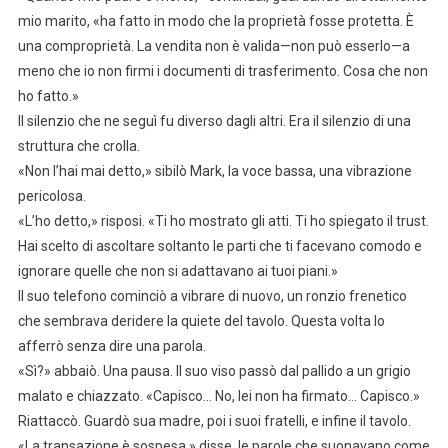
mio marito, «ha fatto in modo che la proprietà fosse protetta. È
una comproprietà. La vendita non è valida—non può esserlo—a
meno che io non firmi i documenti di trasferimento. Cosa che non
ho fatto.»
Il silenzio che ne seguì fu diverso dagli altri. Era il silenzio di una
struttura che crolla.
«Non l’hai mai detto,» sibilò Mark, la voce bassa, una vibrazione
pericolosa.
«L’ho detto,» risposi. «Ti ho mostrato gli atti. Ti ho spiegato il trust.
Hai scelto di ascoltare soltanto le parti che ti facevano comodo e
ignorare quelle che non si adattavano ai tuoi piani.»
Il suo telefono cominciò a vibrare di nuovo, un ronzio frenetico
che sembrava deridere la quiete del tavolo. Questa volta lo
afferrò senza dire una parola.
«Sì?» abbaiò. Una pausa. Il suo viso passò dal pallido a un grigio
malato e chiazzato. «Capisco… No, lei non ha firmato… Capisco.»
Riattaccò. Guardò sua madre, poi i suoi fratelli, e infine il tavolo.
«La transazione è sospesa,» disse, le parole che suonavano come