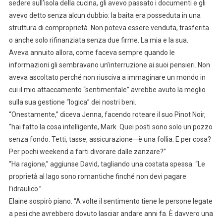
sedere sull’isola della cucina, gli avevo passato i documenti e gli
avevo detto senza alcun dubbio: la baita era posseduta in una
struttura di comproprietà. Non poteva essere venduta, trasferita
o anche solo rifinanziata senza due firme. La mia e la sua.
Aveva annuito allora, come faceva sempre quando le
informazioni gli sembravano un’interruzione ai suoi pensieri. Non
aveva ascoltato perché non riusciva a immaginare un mondo in
cui il mio attaccamento “sentimentale” avrebbe avuto la meglio
sulla sua gestione “logica” dei nostri beni.
“Onestamente,” diceva Jenna, facendo roteare il suo Pinot Noir,
“hai fatto la cosa intelligente, Mark. Quei posti sono solo un pozzo
senza fondo. Tetti, tasse, assicurazione—è una follia. E per cosa?
Per pochi weekend a farti divorare dalle zanzare?”
“Ha ragione,” aggiunse David, tagliando una costata spessa. “Le
proprietà al lago sono romantiche finché non devi pagare
l’idraulico.”
Elaine sospirò piano. “A volte il sentimento tiene le persone legate
a pesi che avrebbero dovuto lasciar andare anni fa. È davvero una