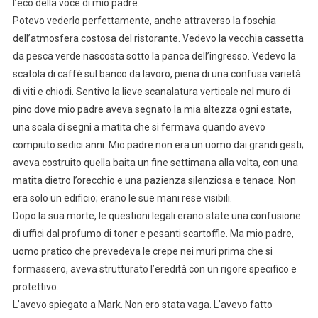
l’eco della voce di mio padre.
Potevo vederlo perfettamente, anche attraverso la foschia
dell’atmosfera costosa del ristorante. Vedevo la vecchia cassetta
da pesca verde nascosta sotto la panca dell’ingresso. Vedevo la
scatola di caffè sul banco da lavoro, piena di una confusa varietà
di viti e chiodi. Sentivo la lieve scanalatura verticale nel muro di
pino dove mio padre aveva segnato la mia altezza ogni estate,
una scala di segni a matita che si fermava quando avevo
compiuto sedici anni. Mio padre non era un uomo dai grandi gesti;
aveva costruito quella baita un fine settimana alla volta, con una
matita dietro l’orecchio e una pazienza silenziosa e tenace. Non
era solo un edificio; erano le sue mani rese visibili.
Dopo la sua morte, le questioni legali erano state una confusione
di uffici dal profumo di toner e pesanti scartoffie. Ma mio padre,
uomo pratico che prevedeva le crepe nei muri prima che si
formassero, aveva strutturato l’eredità con un rigore specifico e
protettivo.
L’avevo spiegato a Mark. Non ero stata vaga. L’avevo fatto