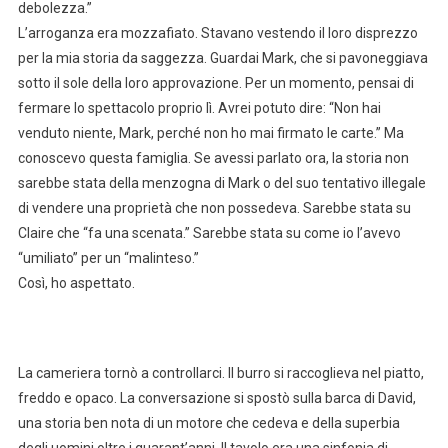
debolezza.”
L’arroganza era mozzafiato. Stavano vestendo il loro disprezzo
per la mia storia da saggezza. Guardai Mark, che si pavoneggiava
sotto il sole della loro approvazione. Per un momento, pensai di
fermare lo spettacolo proprio lì. Avrei potuto dire: “Non hai
venduto niente, Mark, perché non ho mai firmato le carte.” Ma
conoscevo questa famiglia. Se avessi parlato ora, la storia non
sarebbe stata della menzogna di Mark o del suo tentativo illegale
di vendere una proprietà che non possedeva. Sarebbe stata su
Claire che “fa una scenata.” Sarebbe stata su come io l’avevo
“umiliato” per un “malinteso.”
Così, ho aspettato.
La cameriera tornò a controllarci. Il burro si raccoglieva nel piatto,
freddo e opaco. La conversazione si spostò sulla barca di David,
una storia ben nota di un motore che cedeva e della superbia
degli uomini oltre i quarant’anni. Il tavolo era una sinfonia di