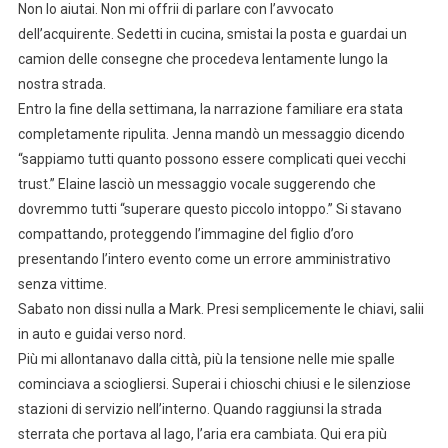
Non lo aiutai. Non mi offrii di parlare con l’avvocato
dell’acquirente. Sedetti in cucina, smistai la posta e guardai un
camion delle consegne che procedeva lentamente lungo la
nostra strada.
Entro la fine della settimana, la narrazione familiare era stata
completamente ripulita. Jenna mandò un messaggio dicendo
“sappiamo tutti quanto possono essere complicati quei vecchi
trust.” Elaine lasciò un messaggio vocale suggerendo che
dovremmo tutti “superare questo piccolo intoppo.” Si stavano
compattando, proteggendo l’immagine del figlio d’oro
presentando l’intero evento come un errore amministrativo
senza vittime.
Sabato non dissi nulla a Mark. Presi semplicemente le chiavi, salii
in auto e guidai verso nord.
Più mi allontanavo dalla città, più la tensione nelle mie spalle
cominciava a sciogliersi. Superai i chioschi chiusi e le silenziose
stazioni di servizio nell’interno. Quando raggiunsi la strada
sterrata che portava al lago, l’aria era cambiata. Qui era più