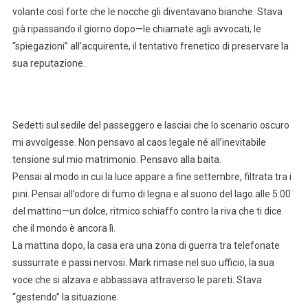
volante così forte che le nocche gli diventavano bianche. Stava
già ripassando il giorno dopo—le chiamate agli avvocati, le
“spiegazioni” all’acquirente, il tentativo frenetico di preservare la
sua reputazione.
Sedetti sul sedile del passeggero e lasciai che lo scenario oscuro
mi avvolgesse. Non pensavo al caos legale né all’inevitabile
tensione sul mio matrimonio. Pensavo alla baita.
Pensai al modo in cui la luce appare a fine settembre, filtrata tra i
pini. Pensai all’odore di fumo di legna e al suono del lago alle 5:00
del mattino—un dolce, ritmico schiaffo contro la riva che ti dice
che il mondo è ancora lì.
La mattina dopo, la casa era una zona di guerra tra telefonate
sussurrate e passi nervosi. Mark rimase nel suo ufficio, la sua
voce che si alzava e abbassava attraverso le pareti. Stava
“gestendo” la situazione.