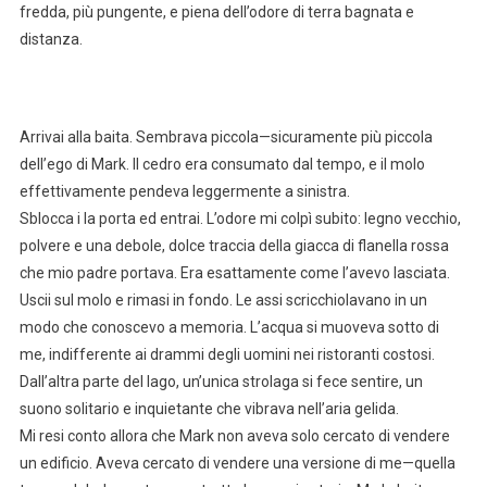
fredda, più pungente, e piena dell’odore di terra bagnata e
distanza.
Arrivai alla baita. Sembrava piccola—sicuramente più piccola
dell’ego di Mark. Il cedro era consumato dal tempo, e il molo
effettivamente pendeva leggermente a sinistra.
Sblocca i la porta ed entrai. L’odore mi colpì subito: legno vecchio,
polvere e una debole, dolce traccia della giacca di flanella rossa
che mio padre portava. Era esattamente come l’avevo lasciata.
Uscii sul molo e rimasi in fondo. Le assi scricchiolavano in un
modo che conoscevo a memoria. L’acqua si muoveva sotto di
me, indifferente ai drammi degli uomini nei ristoranti costosi.
Dall’altra parte del lago, un’unica strolaga si fece sentire, un
suono solitario e inquietante che vibrava nell’aria gelida.
Mi resi conto allora che Mark non aveva solo cercato di vendere
un edificio. Aveva cercato di vendere una versione di me—quella