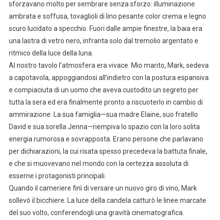
sforzavano molto per sembrare senza sforzo: illuminazione
ambrata e soffusa, tovaglioli di lino pesante color crema e legno
scuro lucidato a specchio. Fuori dalle ampie finestre, la baia era
una lastra di vetro nero, infranta solo dal tremolio argentato e
ritmico della luce della luna.
Al nostro tavolo l’atmosfera era vivace. Mio marito, Mark, sedeva
a capotavola, appoggiandosi all’indietro con la postura espansiva
e compiaciuta di un uomo che aveva custodito un segreto per
tutta la sera ed era finalmente pronto a riscuoterlo in cambio di
ammirazione. La sua famiglia—sua madre Elaine, suo fratello
David e sua sorella Jenna—riempiva lo spazio con la loro solita
energia rumorosa e sovrapposta. Erano persone che parlavano
per dichiarazioni, la cui risata spesso precedeva la battuta finale,
e che si muovevano nel mondo con la certezza assoluta di
esserne i protagonisti principali.
Quando il cameriere finì di versare un nuovo giro di vino, Mark
sollevò il bicchiere. La luce della candela catturò le linee marcate
del suo volto, conferendogli una gravità cinematografica.