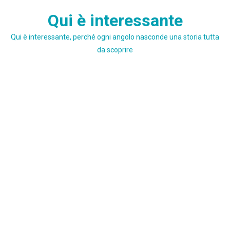
Skip
Qui è interessante
to
content
Qui è interessante, perché ogni angolo nasconde una storia tutta
da scoprire