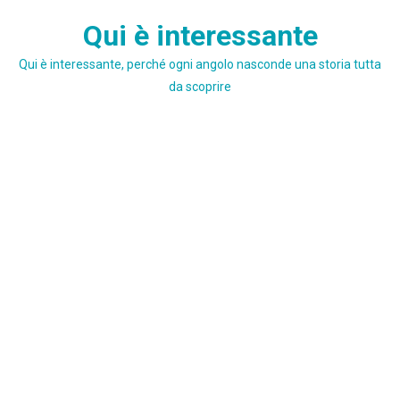
Skip
Qui è interessante
to
content
Qui è interessante, perché ogni angolo nasconde una storia tutta
da scoprire