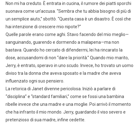
Non mi ha creduto. È entrata in cucina, il rumore dei piatti sporchi
suonava come un’accusa. “Sembra che tu abbia bisogno di più di
un semplice aiuto,” sbottò. “Questa casa è un disastro. È così che
hai intenzione di crescere mio nipote?”
Quelle parole erano come aghi. Stavo facendo del mio meglio—
sanguinando, guarendo e dormendo a malapena—ma non
bastava. Quando ho cercato di difendermi, lei ha rincarato la
dose, accusandomi di non “dare la priorità.” Quando mio marito,
Jerry, è entrato, speravo in uno scudo. Invece, ho trovato un uomo
diviso tra la donna che aveva sposato e la madre che aveva
influenzato ogni suo pensiero.
La retorica di Janet divenne pericolosa. Iniziò a parlare di
“disciplina” e “standard familiari,” come se fossi una bambina
ribelle invece che una madre e una moglie. Poi arrivò il momento
che ha infranto il mio mondo. Jerry, guardando il viso severo e
pretenzioso di sua madre, infine cedette.