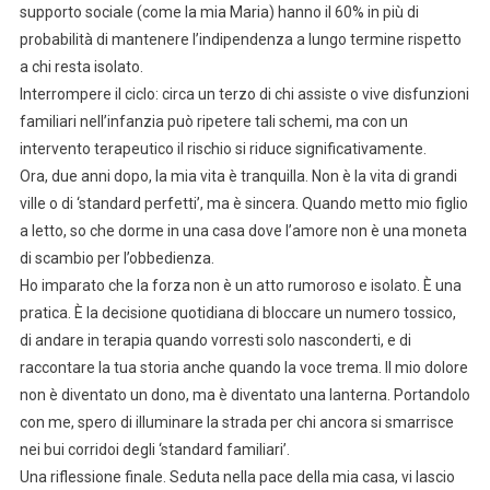
supporto sociale (come la mia Maria) hanno il 60% in più di
probabilità di mantenere l’indipendenza a lungo termine rispetto
a chi resta isolato.
Interrompere il ciclo: circa un terzo di chi assiste o vive disfunzioni
familiari nell’infanzia può ripetere tali schemi, ma con un
intervento terapeutico il rischio si riduce significativamente.
Ora, due anni dopo, la mia vita è tranquilla. Non è la vita di grandi
ville o di ‘standard perfetti’, ma è sincera. Quando metto mio figlio
a letto, so che dorme in una casa dove l’amore non è una moneta
di scambio per l’obbedienza.
Ho imparato che la forza non è un atto rumoroso e isolato. È una
pratica. È la decisione quotidiana di bloccare un numero tossico,
di andare in terapia quando vorresti solo nasconderti, e di
raccontare la tua storia anche quando la voce trema. Il mio dolore
non è diventato un dono, ma è diventato una lanterna. Portandolo
con me, spero di illuminare la strada per chi ancora si smarrisce
nei bui corridoi degli ‘standard familiari’.
Una riflessione finale. Seduta nella pace della mia casa, vi lascio