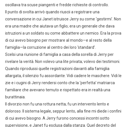
oscillava tra scuse piangenti e fredde richieste di controllo.
Il punto di svolta arrivò quando riuscii a registrare una
conversazione in cui Janet istruisce Jerry su come ‘gestirmi’. Non
era una madre che aiutava un figlio; era un generale che dava
istruzioni a un soldato su come abbattere un nemico. Era la prova
di cui avevo bisogno per mostrare al mondo—e al resto della
famiglia—la corruzione al centro dei loro ‘standard’.
Scelsi una riunione di famiglia a casa della sorella di Jerry per
rivelare la verità. Non volevo una lite privata; volevo dei testimoni.
Quando riprodussi quelle registrazioni davanti alla famiglia
allargata, il silenzio fu assordante. Vidi cadere le maschere. Vidi le
zie e i cugini di Jerry rendersi conto che la ‘perfetta’ matriarca
familiare che avevano temuto e rispettato era in realtà una
burattinaia.
Il divorzio non fu una rottura netta; fu un intervento lento e
doloroso. Il sistema legale, seppur lento, alla fine mi diede i confini
di cui avevo bisogno. A Jerry furono concessi incontri sotto
supervisione, e Janet fu esclusa dalla stanza. Quel decreto del