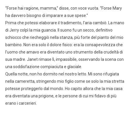
“Forse hai ragione, mamma,” disse, con voce vuota. “Forse Mary
ha davvero bisogno di imparare a sue spese.”
Prima che potessi elaborare il tradimento, l’aria cambiò. La mano
di Jerry colpì la mia guancia. Il suono fu un secco, definitivo
schiocco che riecheggiò nella stanza, più forte del pianto del mio
bambino. Non era solo il dolore fisico: era la consapevolezza che
l’uomo che amavo era diventato uno strumento della crudeltà di
sua madre. Janet rimase lì, impassibile, osservando la scena con
una soddisfazione compiaciuta e glaciale.
Quella notte, non ho dormito nel nostro letto. Mi sono rifugiata
nella cameretta, stringendo mio figlio come se solo la mia stretta
potesse proteggerlo dal mondo. Ho capito allora che la mia casa
era diventata una prigione, e le persone di cui mi fidavo di più
erano i carcerieri.