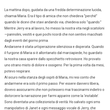
La mattina dopo, guidata da una fredda determinazione lucida,
chiamai Maria. Era il tipo di amica che non chiedeva “perché”
quando le dicevi che stavi andando via; chiedeva solo “quando.”
Mentre Jerry era al lavoro, ho messo la nostra vita negli scatoloni
—pannolini, vestiti e quei pochi ricordi che non sentivo macchiati
dagli eventi del giorno prima.
Andarsene è stata un’operazione silenziosa e disperata. Quando
il furgone di Maria si è allontanato dal marciapiede, ho guardato
la nostra casa sparire dallo specchietto retrovisore. Ho provato
uno strano misto di dolore e ossigeno. Per la prima volta da mesi,
potevo respirare.
Al sicuro nella stanza degli ospiti di Maria, mi resi conto che
andarmene era solo il primo passo. Per essere davvero libera,
dovevo assicurarmi che non potessero mai trascinarmi indietro o
distorcere la narrazione per farmi apparire come la ‘instabile’.
Sono diventata una collezionista di verità. Ho salvato ogni sms
manipolativo di Janet e ogni messaggio vocale di Jerry, che