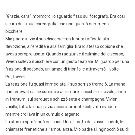
“Grazie, cara,” mormorò, lo sguardo fisso sul fotografo. Era così
sicura della sua coreografia che non guardò nemmeno il
bicchiere.
Mio padre iniziò il suo discorso—un tributo raffinato alla
devozione, all’eredità e alla famiglia. Era lo stesso copione che
aveva sempre usato. Quando raggiunse il culmine del discorso,
Vivien sollevò il bicchiere con un gesto teatrale. Mi guardò per una
frazione di secondo, un lampo di trionfo le attraversò il volto.
Poi, bevve.
La reazione fu quasi immediata. Il suo sorriso tremolò. La mano
che teneva il calice cominciò a tremare. Il bicchiere scivolò, andò
in frantumi sul parquet e schizzò seta e champagne. Vivien
vacillò, tutta la sua grazia accuratamente coltivata evaporò
mentre crollava in un cumulo d’argento.
La stanza sprofondò nel caos. Urla, il tonfo dei vassoi caduti, le
chiamate frenetiche all’ambulanza. Mio padre si inginocchiò su di