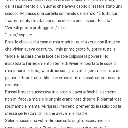
dall’esaurimento di un uomo che aveva capito di essere stato uno
sciocco. Mi passò una cartella sul tavolo da pranzo. “È tutto qui. I
trasferimenti, i trust, il ripristino delle rivendicazioni. È finita.”
“Avresti potuto proteggermi,” dissi.
“Lo so,” rispose.
Presi le chiavi della casa di mia madre—quella vera, non il museo
che Vivien aveva costruito. Il mio primo gesto fu aprire tutte le
tende e lasciare che la luce del sole colpisse la polvere. Ho
inscatolato l’arredamento sterile di Vivien e riportato le cose di
mia madre: le fotografie di noi con gli stivali di gomma, le foto del
giardino disordinato, i libri che erano stati nascosti come fossero
disordine.
Passai il mese successivo in giardino. Lavorai finché la schiena
non mi faceva male e le unghie erano nere di terra. Ripiantai rose,
rosmarino e menta. Mi ripresi il terreno, premendo le radici con la
stessa certezza ritmica che aveva mia madre.
Selena passò una volta. Rimase sulla soglia, osservando la
mensola restaurata. “Sembra di nuovo casa di mamma,”