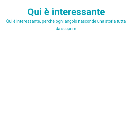
Skip
Qui è interessante
to
content
Qui è interessante, perché ogni angolo nasconde una storia tutta
da scoprire