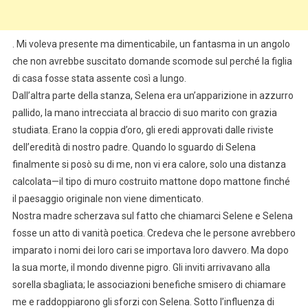
. Mi voleva presente ma dimenticabile, un fantasma in un angolo
che non avrebbe suscitato domande scomode sul perché la figlia
di casa fosse stata assente così a lungo.
Dall’altra parte della stanza, Selena era un’apparizione in azzurro
pallido, la mano intrecciata al braccio di suo marito con grazia
studiata. Erano la coppia d’oro, gli eredi approvati dalle riviste
dell’eredità di nostro padre. Quando lo sguardo di Selena
finalmente si posò su di me, non vi era calore, solo una distanza
calcolata—il tipo di muro costruito mattone dopo mattone finché
il paesaggio originale non viene dimenticato.
Nostra madre scherzava sul fatto che chiamarci Selene e Selena
fosse un atto di vanità poetica. Credeva che le persone avrebbero
imparato i nomi dei loro cari se importava loro davvero. Ma dopo
la sua morte, il mondo divenne pigro. Gli inviti arrivavano alla
sorella sbagliata; le associazioni benefiche smisero di chiamare
me e raddoppiarono gli sforzi con Selena. Sotto l’influenza di