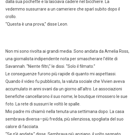
dalla sua pochette e la lasciava cadere nel bicchiere. La
vedemmo sussurrare a un cameriere che sparì subito dopo il
crollo.
“Questa è una prova,” disse Leon.
Non mi sono rivolta ai grandi media. Sono andata da Amelia Ross,
una giornalista indipendente nota per smascherare l’élite di
Savannah. “Niente filtri,” le dissi. “Solo il filmato.”
Le conseguenze furono più rapide di quanto mi aspettassi.
Quando il video fu pubblicato, la valuta sociale che Vivien aveva
accumulato in anni svanì da un giorno all’altro. Le associazioni
benefiche cancellarono il suo nome; le boutique rimossero le sue
foto. La rete di sussurri le voltò le spalle.
Mio padre mi chiamò nella tenuta una settimana dopo. La casa
sembrava diversa—più fredda, più silenziosa, spogliata del suo
calore di facciata.
“Se n’è andata,” disse. Sembrava più anziano, il volto segnato