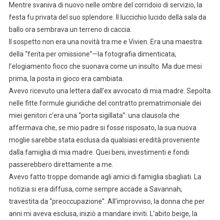
Mentre svaniva di nuovo nelle ombre del corridoio di servizio, la
festa fu privata del suo splendore. Il luccichio lucido della sala da
ballo ora sembrava un terreno di caccia.
Il sospetto non era una novità tra me e Vivien. Era una maestra
della “ferita per omissione”—la fotografia dimenticata,
l’elogiamento fioco che suonava come un insulto. Ma due mesi
prima, la posta in gioco era cambiata.
Avevo ricevuto una lettera dall’ex avvocato di mia madre. Sepolta
nelle fitte formule giuridiche del contratto prematrimoniale dei
miei genitori c’era una “porta sigillata”: una clausola che
affermava che, se mio padre si fosse risposato, la sua nuova
moglie sarebbe stata esclusa da qualsiasi eredità proveniente
dalla famiglia di mia madre. Quei beni, investimenti e fondi
passerebbero direttamente a me.
Avevo fatto troppe domande agli amici di famiglia sbagliati. La
notizia si era diffusa, come sempre accade a Savannah,
travestita da “preoccupazione”. All’improvviso, la donna che per
anni mi aveva esclusa, iniziò a mandare inviti. L’abito beige, la