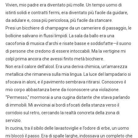
Vivien, mio padre era diventato più molle. Un tempo uomo di
istinti solidi e contratti fermi, era diventato più facile da guidare,
da adulare e, cosa più pericolosa, più facile da stancare.
Presi un bicchiere di champagne da un cameriere di passaggio, le
bollicine salivano in flussi limpidi. La sala da ballo era una
cacofonia di musica d’archi e risate basse e soddisfatte—il suono
di persone che credono di essere intoccabili. Ma la vertigine mi
colpì prima ancora che avessi finito metà bicchiere.
Non era il calore dell’alcol. Era una deriva chimica, un’amarezza
metallica che rimaneva sulla mia lingua. La luce del lampadario si
sfocava in aloni, e il pavimento sembrava ritirarsi. Conoscevo il
mio corpo abbastanza bene da riconoscere una violazione.
“Permesso,” mormorai a una cugina distante che stava parlando
di immobili. Mi avvicinai ai bordi sfocati della stanza verso il
corridoio sul retro, cercando la realtà concreta della zona di
servizio.
In cucina, tra il sibilo delle lavastoviglie e l’odore di erbe, un uomo
mi bloccò il passo. Era di spalle larghe, indossava un completo che