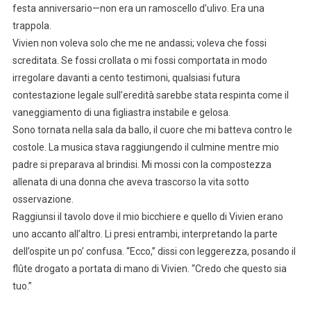
festa anniversario—non era un ramoscello d’ulivo. Era una
trappola.
Vivien non voleva solo che me ne andassi; voleva che fossi
screditata. Se fossi crollata o mi fossi comportata in modo
irregolare davanti a cento testimoni, qualsiasi futura
contestazione legale sull’eredità sarebbe stata respinta come il
vaneggiamento di una figliastra instabile e gelosa.
Sono tornata nella sala da ballo, il cuore che mi batteva contro le
costole. La musica stava raggiungendo il culmine mentre mio
padre si preparava al brindisi. Mi mossi con la compostezza
allenata di una donna che aveva trascorso la vita sotto
osservazione.
Raggiunsi il tavolo dove il mio bicchiere e quello di Vivien erano
uno accanto all’altro. Li presi entrambi, interpretando la parte
dell’ospite un po’ confusa. “Ecco,” dissi con leggerezza, posando il
flûte drogato a portata di mano di Vivien. “Credo che questo sia
tuo.”