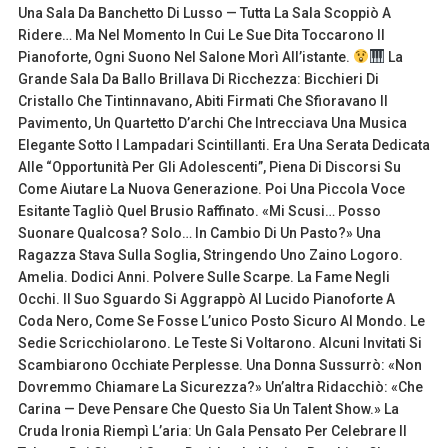
Una Sala Da Banchetto Di Lusso — Tutta La Sala Scoppiò A
Ridere… Ma Nel Momento In Cui Le Sue Dita Toccarono Il
Pianoforte, Ogni Suono Nel Salone Morì All’istante.
La
Grande Sala Da Ballo Brillava Di Ricchezza: Bicchieri Di
Cristallo Che Tintinnavano, Abiti Firmati Che Sfioravano Il
Pavimento, Un Quartetto D’archi Che Intrecciava Una Musica
Elegante Sotto I Lampadari Scintillanti. Era Una Serata Dedicata
Alle “Opportunità Per Gli Adolescenti”, Piena Di Discorsi Su
Come Aiutare La Nuova Generazione. Poi Una Piccola Voce
Esitante Tagliò Quel Brusio Raffinato. «Mi Scusi… Posso
Suonare Qualcosa? Solo… In Cambio Di Un Pasto?» Una
Ragazza Stava Sulla Soglia, Stringendo Uno Zaino Logoro.
Amelia. Dodici Anni. Polvere Sulle Scarpe. La Fame Negli
Occhi. Il Suo Sguardo Si Aggrappò Al Lucido Pianoforte A
Coda Nero, Come Se Fosse L’unico Posto Sicuro Al Mondo. Le
Sedie Scricchiolarono. Le Teste Si Voltarono. Alcuni Invitati Si
Scambiarono Occhiate Perplesse. Una Donna Sussurrò: «Non
Dovremmo Chiamare La Sicurezza?» Un’altra Ridacchiò: «Che
Carina — Deve Pensare Che Questo Sia Un Talent Show.» La
Cruda Ironia Riempì L’aria: Un Gala Pensato Per Celebrare Il