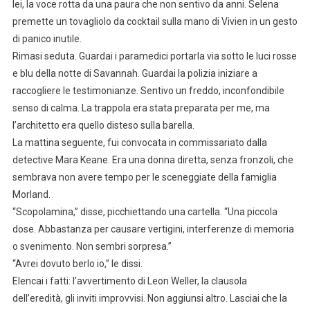
lei, la voce rotta da una paura che non sentivo da anni. Selena
premette un tovagliolo da cocktail sulla mano di Vivien in un gesto
di panico inutile.
Rimasi seduta. Guardai i paramedici portarla via sotto le luci rosse
e blu della notte di Savannah. Guardai la polizia iniziare a
raccogliere le testimonianze. Sentivo un freddo, inconfondibile
senso di calma. La trappola era stata preparata per me, ma
l’architetto era quello disteso sulla barella.
La mattina seguente, fui convocata in commissariato dalla
detective Mara Keane. Era una donna diretta, senza fronzoli, che
sembrava non avere tempo per le sceneggiate della famiglia
Morland.
“Scopolamina,” disse, picchiettando una cartella. “Una piccola
dose. Abbastanza per causare vertigini, interferenze di memoria
o svenimento. Non sembri sorpresa.”
“Avrei dovuto berlo io,” le dissi.
Elencai i fatti: l’avvertimento di Leon Weller, la clausola
dell’eredità, gli inviti improvvisi. Non aggiunsi altro. Lasciai che la