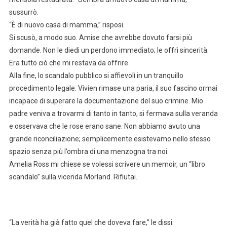
sussurrò.
“È di nuovo casa di mamma,” risposi.
Si scusò, a modo suo. Amise che avrebbe dovuto farsi più
domande. Non le diedi un perdono immediato; le offrì sincerità.
Era tutto ciò che mi restava da offrire.
Alla fine, lo scandalo pubblico si affievolì in un tranquillo
procedimento legale. Vivien rimase una paria, il suo fascino ormai
incapace di superare la documentazione del suo crimine. Mio
padre veniva a trovarmi di tanto in tanto, si fermava sulla veranda
e osservava che le rose erano sane. Non abbiamo avuto una
grande riconciliazione; semplicemente esistevamo nello stesso
spazio senza più l’ombra di una menzogna tra noi.
Amelia Ross mi chiese se volessi scrivere un memoir, un “libro
scandalo” sulla vicenda Morland. Rifiutai.
“La verità ha già fatto quel che doveva fare,” le dissi.