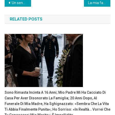
Post
Un senzatetto mi afferrò il braccio mentre io, un poliziotto, scendevo dalla mia auto. «Non parlare», sussurrò, indicando un vicolo buio. «Ti sta aspettando.» Tirai fuori la mia arma, ma lui mi fermò. «Non…»
La mia famiglia ha saltato il mio 65° compleanno per una crociera, e non ho pianto quando ho scoperto il perché…
navigation
RELATED POSTS
Sono Rimasta Incinta A 16 Anni; Mio Padre Mi Ha Cacciato Di
Casa Per Aver Disonorato La Famiglia; 20 Anni Dopo, Al
Funerale Di Mia Madre, Ha Sghignazzato: «Sembra Che La Vita
Ti Abbia Finalmente Punita»; Ho Sorriso: «In Realtà… Vorrei Che
Tu Conoscessi Mio Marito»; È Impallidito.