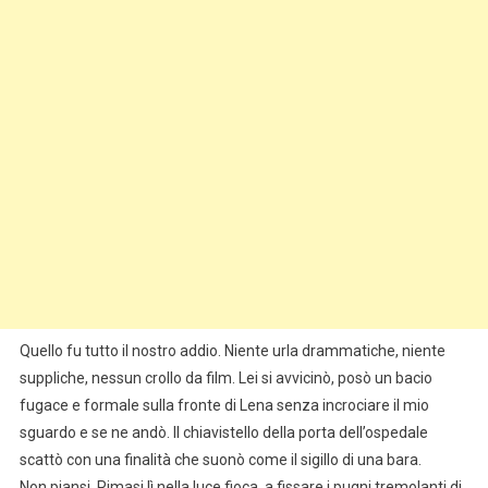
Quello fu tutto il nostro addio. Niente urla drammatiche, niente
suppliche, nessun crollo da film. Lei si avvicinò, posò un bacio
fugace e formale sulla fronte di Lena senza incrociare il mio
sguardo e se ne andò. Il chiavistello della porta dell’ospedale
scattò con una finalità che suonò come il sigillo di una bara.
Non piansi. Rimasi lì nella luce fioca, a fissare i pugni tremolanti di