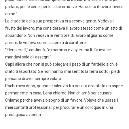
parlare, per le cene, per le cose emotive. Hai scelto il lavoro invece
di me.”
La crudeltà della sua prospettiva era sconvolgente. Vedeva il
frutto del lavoro, ma considerava il lavoro stesso come un atto di
abbandono. Non vedeva le venti ore di lavoro al giorno come
amore; le vedeva come assenza di carattere.
“Elena era lì,” continuò, “e mamma e Jay erano lì. Tu invece…
mandavi solo gli assegni.”
Capii allora che non si può spiegare il peso di un fardello a chi è
stato trasportato. Se non hanno mai sentito la terra sotto i piedi,
pensano di aver sempre volato.
Pochi mesi dopo, quando il silenzio tra noi era diventato un ospite
permanente in casa, Lena chiamò. Non chiamò per scusarsi.
Chiamò perché aveva bisogno di un favore. Voleva che usassi i
miei contatti professionali per procurarle un colloquio in una
prestigiosa azienda.