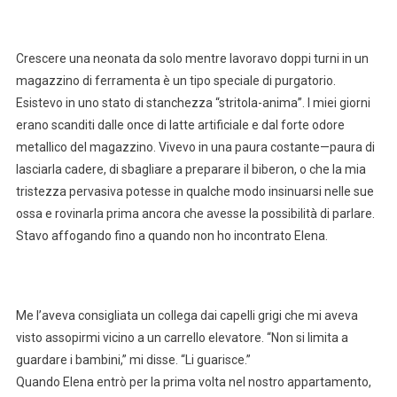
Crescere una neonata da solo mentre lavoravo doppi turni in un
magazzino di ferramenta è un tipo speciale di purgatorio.
Esistevo in uno stato di stanchezza “stritola-anima”. I miei giorni
erano scanditi dalle once di latte artificiale e dal forte odore
metallico del magazzino. Vivevo in una paura costante—paura di
lasciarla cadere, di sbagliare a preparare il biberon, o che la mia
tristezza pervasiva potesse in qualche modo insinuarsi nelle sue
ossa e rovinarla prima ancora che avesse la possibilità di parlare.
Stavo affogando fino a quando non ho incontrato Elena.
Me l’aveva consigliata un collega dai capelli grigi che mi aveva
visto assopirmi vicino a un carrello elevatore. “Non si limita a
guardare i bambini,” mi disse. “Li guarisce.”
Quando Elena entrò per la prima volta nel nostro appartamento,