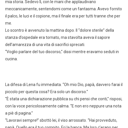
mia storia. Sedevo lì, con le mani che applaudivano
meccanicamente, sentendomi come un fantasma. Avevo fornito
il palco, le luci e il copione, ma il finale era per tutti tranne che per
me.
Lo scontro è avvenuto la mattina dopo. Il “dolore sterile” della
stanza d’ospedale era tornato, ma stavolta aveva il sapore
dell’amarezza di una vita di sacrifici sprecati.
“Voglio parlare del tuo discorso,” dissi mentre eravamo seduti in
cucina.
La difesa di Lena fu immediata. “Oh mio Dio, papà, davvero farai il
piccolo per questa cosa? Era solo un discorso.”
“È stata una dichiarazione pubblica su chi pensi che conti,” risposi,
con la voce pericolosamente calma. “E non ero neppure una nota
a piè di pagina.”
“Lavoravi sempre!” sbottò lei, il viso arrossato. “Hai provveduto,
papà. Quello era il tuo compito. Eri la banca. Ma loro c’erano per