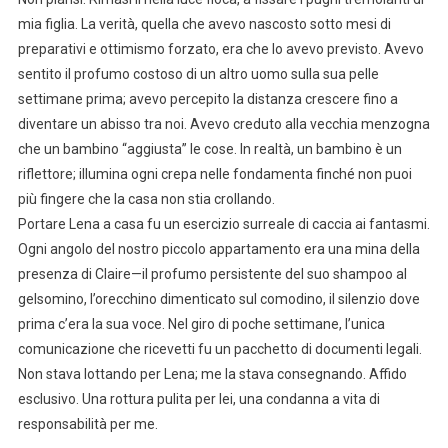
mia figlia. La verità, quella che avevo nascosto sotto mesi di
preparativi e ottimismo forzato, era che lo avevo previsto. Avevo
sentito il profumo costoso di un altro uomo sulla sua pelle
settimane prima; avevo percepito la distanza crescere fino a
diventare un abisso tra noi. Avevo creduto alla vecchia menzogna
che un bambino “aggiusta” le cose. In realtà, un bambino è un
riflettore; illumina ogni crepa nelle fondamenta finché non puoi
più fingere che la casa non stia crollando.
Portare Lena a casa fu un esercizio surreale di caccia ai fantasmi.
Ogni angolo del nostro piccolo appartamento era una mina della
presenza di Claire—il profumo persistente del suo shampoo al
gelsomino, l’orecchino dimenticato sul comodino, il silenzio dove
prima c’era la sua voce. Nel giro di poche settimane, l’unica
comunicazione che ricevetti fu un pacchetto di documenti legali.
Non stava lottando per Lena; me la stava consegnando. Affido
esclusivo. Una rottura pulita per lei, una condanna a vita di
responsabilità per me.