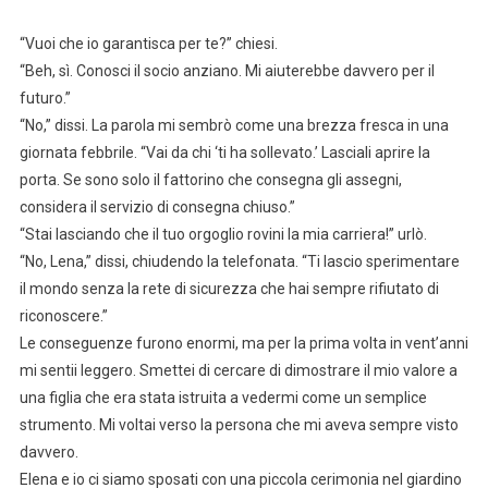
“Vuoi che io garantisca per te?” chiesi.
“Beh, sì. Conosci il socio anziano. Mi aiuterebbe davvero per il
futuro.”
“No,” dissi. La parola mi sembrò come una brezza fresca in una
giornata febbrile. “Vai da chi ‘ti ha sollevato.’ Lasciali aprire la
porta. Se sono solo il fattorino che consegna gli assegni,
considera il servizio di consegna chiuso.”
“Stai lasciando che il tuo orgoglio rovini la mia carriera!” urlò.
“No, Lena,” dissi, chiudendo la telefonata. “Ti lascio sperimentare
il mondo senza la rete di sicurezza che hai sempre rifiutato di
riconoscere.”
Le conseguenze furono enormi, ma per la prima volta in vent’anni
mi sentii leggero. Smettei di cercare di dimostrare il mio valore a
una figlia che era stata istruita a vedermi come un semplice
strumento. Mi voltai verso la persona che mi aveva sempre visto
davvero.
Elena e io ci siamo sposati con una piccola cerimonia nel giardino