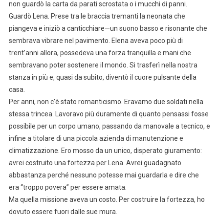
non guardò la carta da parati scrostata o i mucchi di panni.
Guardò Lena. Prese tra le braccia tremanti la neonata che
piangeva e iniziò a canticchiare—un suono basso e risonante che
sembrava vibrare nel pavimento. Elena aveva poco più di
trent’anni allora, possedeva una forza tranquilla e mani che
sembravano poter sostenere il mondo. Si trasferì nella nostra
stanza in più e, quasi da subito, diventò il cuore pulsante della
casa.
Per anni, non c’è stato romanticismo. Eravamo due soldati nella
stessa trincea. Lavoravo più duramente di quanto pensassi fosse
possibile per un corpo umano, passando da manovale a tecnico, e
infine a titolare di una piccola azienda di manutenzione e
climatizzazione. Ero mosso da un unico, disperato giuramento:
avrei costruito una fortezza per Lena. Avrei guadagnato
abbastanza perché nessuno potesse mai guardarla e dire che
era “troppo povera” per essere amata.
Ma quella missione aveva un costo. Per costruire la fortezza, ho
dovuto essere fuori dalle sue mura.