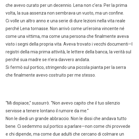
che avevo curato per un decennio. Lena non c’era. Per la prima
volta, la sua assenza non sembrava un vuoto, ma un confine.
Ci volle un altro anno e una serie di dure lezioni nella vita reale
perché Lena tornasse. Non arrivò come un’eroina vincente né
come una vittima, ma come una persona che finalmente aveva
visto i segni della propria vita. Aveva trovato i vecchi documenti—I
registri della mia prima attività, le lettere della banca, la verità sul
perché sua madre se n’era davvero andata.
Si fermò sul portico, stringendo una piccola pianta per la serra
che finalmente avevo costruito per me stesso.
“Mi dispiace,” sussurrò. “Non avevo capito che il tuo silenzio
servisse a tenere lontano il rumore da me.”
Non le diedi un grande abbraccio. Non le dissi che andava tutto
bene. Ci sedemmo sul portico a parlare—non come chi provvede
e chi dipende, ma come due adulti che cercano di colmare un