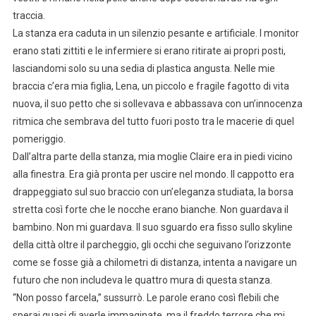
traccia.
La stanza era caduta in un silenzio pesante e artificiale. I monitor
erano stati zittiti e le infermiere si erano ritirate ai propri posti,
lasciandomi solo su una sedia di plastica angusta. Nelle mie
braccia c’era mia figlia, Lena, un piccolo e fragile fagotto di vita
nuova, il suo petto che si sollevava e abbassava con un’innocenza
ritmica che sembrava del tutto fuori posto tra le macerie di quel
pomeriggio.
Dall’altra parte della stanza, mia moglie Claire era in piedi vicino
alla finestra. Era già pronta per uscire nel mondo. Il cappotto era
drappeggiato sul suo braccio con un’eleganza studiata, la borsa
stretta così forte che le nocche erano bianche. Non guardava il
bambino. Non mi guardava. Il suo sguardo era fisso sullo skyline
della città oltre il parcheggio, gli occhi che seguivano l’orizzonte
come se fosse già a chilometri di distanza, intenta a navigare un
futuro che non includeva le quattro mura di questa stanza.
“Non posso farcela,” sussurrò. Le parole erano così flebili che
sperai quasi di averle immaginate, ma il freddo terrore che mi