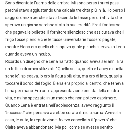
Sono diventato l’uomo delle ombre. Mi sono perso i primi passi
perché stavo aggiustando una caldaia tre città più in là. Ho perso i
saggi di danza perché stavo facendo le tasse per un’attività che
speravo un giorno sarebbe stata la sua eredità. Ero il fantasma
che pagava le bollette, il fornitore silenzioso che assicurava che il
frigo fosse pieno e che le tasse universitarie fossero pagate,
mentre Elena era quella che sapeva quale peluche serviva a Lena
quando aveva un incubo.
Ricordo un disegno che Lena ha fatto quando aveva sei anni. Era
un trittico di omini stilizzati. “Quello sei tu, quella è Laney e quella
sono io”, spiegava. Io ero la figura più alta, ma ero di lato, quasi a
toccare il bordo del foglio. Elena era proprio al centro, che teneva
Lena per mano. Era una rappresentazione onesta della nostra
vita, e mi ha spezzato in un modo che non potevo esprimere.
Quando Lena è entrata nell’adolescenza, avevo raggiunto il
“successo” che pensavo avrebbe curato il mio trauma. Avevo la
casa, le auto, la reputazione. Avevo cancellato il “povero” che
Claire aveva abbandonato. Ma poi, come se avesse sentito