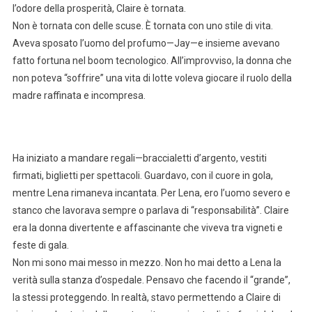
l’odore della prosperità, Claire è tornata.
Non è tornata con delle scuse. È tornata con uno stile di vita.
Aveva sposato l’uomo del profumo—Jay—e insieme avevano
fatto fortuna nel boom tecnologico. All’improvviso, la donna che
non poteva “soffrire” una vita di lotte voleva giocare il ruolo della
madre raffinata e incompresa.
Ha iniziato a mandare regali—braccialetti d’argento, vestiti
firmati, biglietti per spettacoli. Guardavo, con il cuore in gola,
mentre Lena rimaneva incantata. Per Lena, ero l’uomo severo e
stanco che lavorava sempre o parlava di “responsabilità”. Claire
era la donna divertente e affascinante che viveva tra vigneti e
feste di gala.
Non mi sono mai messo in mezzo. Non ho mai detto a Lena la
verità sulla stanza d’ospedale. Pensavo che facendo il “grande”,
la stessi proteggendo. In realtà, stavo permettendo a Claire di