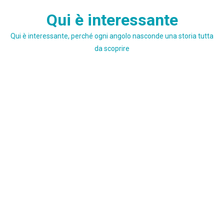
Skip
Qui è interessante
to
content
Qui è interessante, perché ogni angolo nasconde una storia tutta
da scoprire