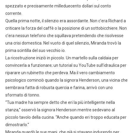
spezzato e precisamente milleduecento dollari sul conto
corrente.
Quella prima notte, il silenzio era assordante. Non c’era Richard a
criticare la forza del caffè o la posizione di un sottobicchiere. Non
c’era nessun telefono che squillava pretendendo che risolvesse
una crisi domestica. Nel vuoto di quel silenzio, Miranda trovò la
prima scintilla del suo vecchio io.
La ricostruzione iniziò in piccolo. Un martello sulla caldaia per
convincerla a funzionare; un tutorial su YouTube sull’idraulica per
riparare un rubinetto che perdeva. Ma il vero cambiamento
psicologico cominciò quando la signora Henderson, una vicina che
sembrava fatta di robusta quercia e farina, arrivò con uno
sformato di tonno.
“Tua madre ha sempre detto che eri la più intelligente nella
stanza,” osservò la signora Henderson mentre sedevano al
piccolo tavolo della cucina. “Anche quando eri troppo educata per
dimostrarlo.”
Miranda guardò le sue mani, che già si stavano indurendo per