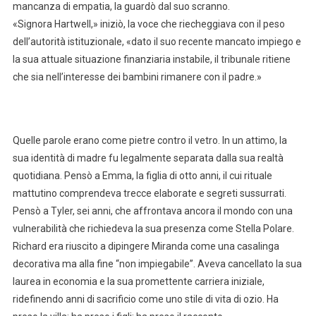
mancanza di empatia, la guardò dal suo scranno.
«Signora Hartwell,» iniziò, la voce che riecheggiava con il peso
dell’autorità istituzionale, «dato il suo recente mancato impiego e
la sua attuale situazione finanziaria instabile, il tribunale ritiene
che sia nell’interesse dei bambini rimanere con il padre.»
Quelle parole erano come pietre contro il vetro. In un attimo, la
sua identità di madre fu legalmente separata dalla sua realtà
quotidiana. Pensò a Emma, la figlia di otto anni, il cui rituale
mattutino comprendeva trecce elaborate e segreti sussurrati.
Pensò a Tyler, sei anni, che affrontava ancora il mondo con una
vulnerabilità che richiedeva la sua presenza come Stella Polare.
Richard era riuscito a dipingere Miranda come una casalinga
decorativa ma alla fine “non impiegabile”. Aveva cancellato la sua
laurea in economia e la sua promettente carriera iniziale,
ridefinendo anni di sacrificio come uno stile di vita di ozio. Ha