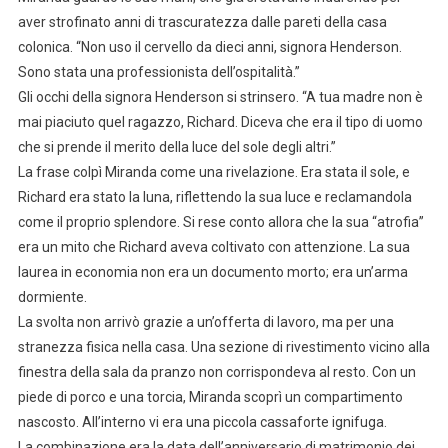
aver strofinato anni di trascuratezza dalle pareti della casa
colonica. “Non uso il cervello da dieci anni, signora Henderson.
Sono stata una professionista dell’ospitalità.”
Gli occhi della signora Henderson si strinsero. “A tua madre non è
mai piaciuto quel ragazzo, Richard. Diceva che era il tipo di uomo
che si prende il merito della luce del sole degli altri.”
La frase colpì Miranda come una rivelazione. Era stata il sole, e
Richard era stato la luna, riflettendo la sua luce e reclamandola
come il proprio splendore. Si rese conto allora che la sua “atrofia”
era un mito che Richard aveva coltivato con attenzione. La sua
laurea in economia non era un documento morto; era un’arma
dormiente.
La svolta non arrivò grazie a un’offerta di lavoro, ma per una
stranezza fisica nella casa. Una sezione di rivestimento vicino alla
finestra della sala da pranzo non corrispondeva al resto. Con un
piede di porco e una torcia, Miranda scoprì un compartimento
nascosto. All’interno vi era una piccola cassaforte ignifuga.
La combinazione era la data dell’anniversario di matrimonio dei