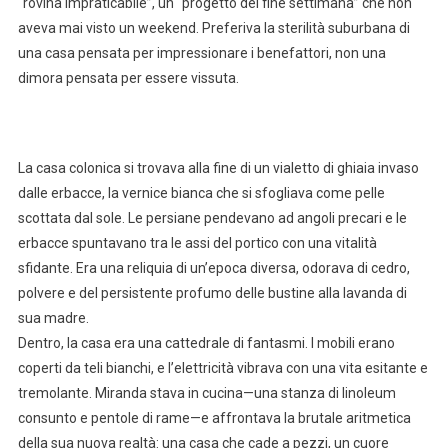
“rovina impraticabile”, un “progetto del fine settimana” che non
aveva mai visto un weekend. Preferiva la sterilità suburbana di
una casa pensata per impressionare i benefattori, non una
dimora pensata per essere vissuta.
La casa colonica si trovava alla fine di un vialetto di ghiaia invaso
dalle erbacce, la vernice bianca che si sfogliava come pelle
scottata dal sole. Le persiane pendevano ad angoli precari e le
erbacce spuntavano tra le assi del portico con una vitalità
sfidante. Era una reliquia di un’epoca diversa, odorava di cedro,
polvere e del persistente profumo delle bustine alla lavanda di
sua madre.
Dentro, la casa era una cattedrale di fantasmi. I mobili erano
coperti da teli bianchi, e l’elettricità vibrava con una vita esitante e
tremolante. Miranda stava in cucina—una stanza di linoleum
consunto e pentole di rame—e affrontava la brutale aritmetica
della sua nuova realtà: una casa che cade a pezzi, un cuore