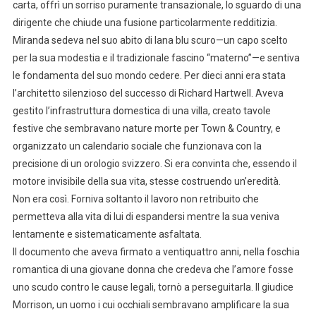
carta, offrì un sorriso puramente transazionale, lo sguardo di una
dirigente che chiude una fusione particolarmente redditizia.
Miranda sedeva nel suo abito di lana blu scuro—un capo scelto
per la sua modestia e il tradizionale fascino “materno”—e sentiva
le fondamenta del suo mondo cedere. Per dieci anni era stata
l’architetto silenzioso del successo di Richard Hartwell. Aveva
gestito l’infrastruttura domestica di una villa, creato tavole
festive che sembravano nature morte per Town & Country, e
organizzato un calendario sociale che funzionava con la
precisione di un orologio svizzero. Si era convinta che, essendo il
motore invisibile della sua vita, stesse costruendo un’eredità.
Non era così. Forniva soltanto il lavoro non retribuito che
permetteva alla vita di lui di espandersi mentre la sua veniva
lentamente e sistematicamente asfaltata.
Il documento che aveva firmato a ventiquattro anni, nella foschia
romantica di una giovane donna che credeva che l’amore fosse
uno scudo contro le cause legali, tornò a perseguitarla. Il giudice
Morrison, un uomo i cui occhiali sembravano amplificare la sua