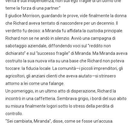
verità e sull’indipendenza, non sull’ego fragile di un uomo che
teme la forza di una partner.”
Il giudice Morrison, guardando le prove, vide finalmente la donna
che Richard aveva tentato di nascondere per un decennio. Il
verdetto fu deciso: a Miranda fu affidata la custodia principale.
Richard non se ne andò in silenzio. Avviò una campagna di
sabotaggio aziendale, diffondendo voci sul “reddito non
dichiarato” e sul “successo fragile” di Miranda. Ma Miranda aveva
costruito la sua nuova vita su una base che Richard non poteva
toccare: la fiducia locale. La comunità—i piccoli imprenditori, gli
agricoltori, gli anziani clienti che aveva aiutato—si strinsero
attorno a lei come una falange.
Un pomeriggio, in un ultimo atto di disperazione, Richard la
incontrò in una caffetteria. Sembrava grigio, i bordi del suo abito
su misura finalmente logori sotto lo stress della perdita di
controllo.
“Sei cambiata, Miranda”, disse, come se fosse un’accusa.