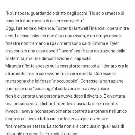
“No”, rispose, guardandolo dritto negli occhi. “Ho solo smesso di
chiederti il permesso di essere completa.”
Oggi, l’azienda di Miranda, Foster & Hartwell Financial, opera in tre
sedi. La casa colonica non è più una rovina; è un rifugio dove le
finestre non tremano e i pavimenti sono caldi. Emma e Tyler
crescono in una casa dove il “lavoro” non è una distrazione dalla
maternità, ma una dimostrazione di capacità.
Miranda riflette spesso sulla cassaforte nascosta. Il denaro era lo
strumento, ma la correzione fu la vera eredità. Corresse la
menzogna che lei fosse “inoccupabile”. Corresse la narrazione
che fosse una “casalinga” il cui lavoro non aveva valore.
Non è diventata una persona nuova dopo il divorzio. È diventata
una persona vera. Richard intendeva lasciarla senza niente;
invece, l’aveva inconsapevolmente costretta a tornare nell’unico
luogo in cui aveva tutto ciò che le serviva per diventare
finalmente se stessa. La storia non si è conclusa in quell’aula di
tribunale un anno fa. Era solo il prologo.