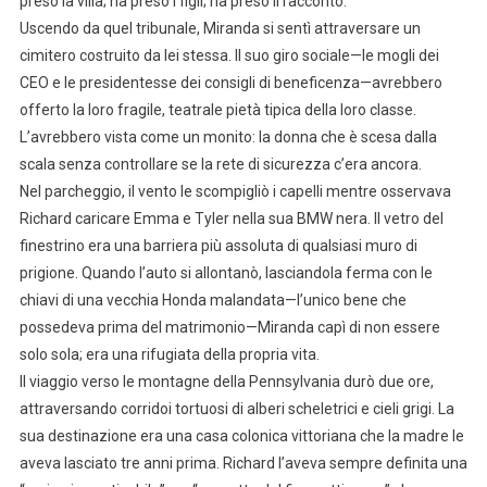
preso la villa; ha preso i figli; ha preso il racconto.
Uscendo da quel tribunale, Miranda si sentì attraversare un
cimitero costruito da lei stessa. Il suo giro sociale—le mogli dei
CEO e le presidentesse dei consigli di beneficenza—avrebbero
offerto la loro fragile, teatrale pietà tipica della loro classe.
L’avrebbero vista come un monito: la donna che è scesa dalla
scala senza controllare se la rete di sicurezza c’era ancora.
Nel parcheggio, il vento le scompigliò i capelli mentre osservava
Richard caricare Emma e Tyler nella sua BMW nera. Il vetro del
finestrino era una barriera più assoluta di qualsiasi muro di
prigione. Quando l’auto si allontanò, lasciandola ferma con le
chiavi di una vecchia Honda malandata—l’unico bene che
possedeva prima del matrimonio—Miranda capì di non essere
solo sola; era una rifugiata della propria vita.
Il viaggio verso le montagne della Pennsylvania durò due ore,
attraversando corridoi tortuosi di alberi scheletrici e cieli grigi. La
sua destinazione era una casa colonica vittoriana che la madre le
aveva lasciato tre anni prima. Richard l’aveva sempre definita una