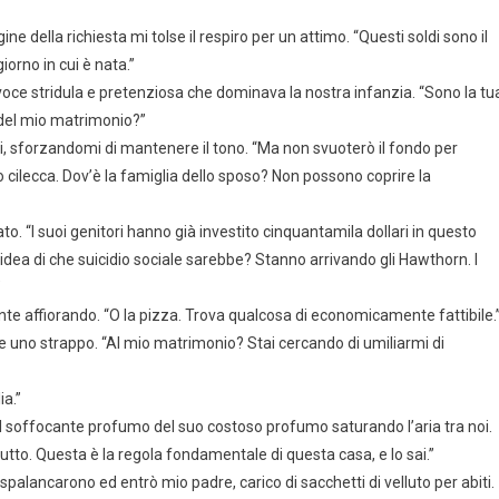
 della richiesta mi tolse il respiro per un attimo. “Questi soldi sono il
orno in cui è nata.”
oce stridula e pretenziosa che dominava la nostra infanzia. “Sono la tu
o del mio matrimonio?”
ai, sforzandomi di mantenere il tono. “Ma non svuoterò il fondo per
tto cilecca. Dov’è la famiglia dello sposo? Non possono coprire la
ato. “I suoi genitori hanno già investito cinquantamila dollari in questo
 idea di che suicidio sociale sarebbe? Stanno arrivando gli Hawthorn. I
”
mente affiorando. “O la pizza. Trova qualcosa di economicamente fattibile.
come uno strappo. “Al mio matrimonio? Stai cercando di umiliarmi di
ia.”
il soffocante profumo del suo costoso profumo saturando l’aria tra noi.
utto. Questa è la regola fondamentale di questa casa, e lo sai.”
spalancarono ed entrò mio padre, carico di sacchetti di velluto per abiti.