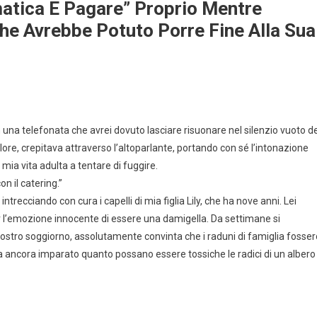
atica E Pagare” Proprio Mentre
he Avrebbe Potuto Porre Fine Alla Sua
n una telefonata che avrei dovuto lasciare risuonare nel silenzio vuoto de
alore, crepitava attraverso l’altoparlante, portando con sé l’intonazione
mia vita adulta a tentare di fuggire.
n il catering.”
ntrecciando con cura i capelli di mia figlia Lily, che ha nove anni. Lei
per l’emozione innocente di essere una damigella. Da settimane si
ostro soggiorno, assolutamente convinta che i raduni di famiglia fosser
a ancora imparato quanto possano essere tossiche le radici di un albero