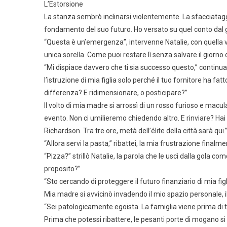
L’Estorsione
La stanza sembrò inclinarsi violentemente. La sfacciataggine
fondamento del suo futuro. Ho versato su quel conto dal gi
“Questa è un’emergenza”, intervenne Natalie, con quella v
unica sorella. Come puoi restare lì senza salvare il giorn
“Mi dispiace davvero che ti sia successo questo,” continu
l’istruzione di mia figlia solo perché il tuo fornitore ha fa
differenza? E ridimensionare, o posticipare?”
Il volto di mia madre si arrossì di un rosso furioso e macul
evento. Non ci umilieremo chiedendo altro. E rinviare? Hai
Richardson. Tra tre ore, metà dell’élite della città sarà qui.
“Allora servi la pasta,” ribattei, la mia frustrazione final
“Pizza?” strillò Natalie, la parola che le uscì dalla gola 
proposito?”
“Sto cercando di proteggere il futuro finanziario di mia figl
Mia madre si avvicinò invadendo il mio spazio personale, 
“Sei patologicamente egoista. La famiglia viene prima di t
Prima che potessi ribattere, le pesanti porte di mogano si 