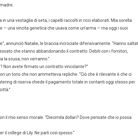
 madre.
 una vestaglia di seta, i capelli raccolti in ricci elaborati. Mia sorella
e — una vincita genetica che usava come un’arma — ma oggi i suoi
ane”, annunciò Natalie, le braccia incrociate difensivamente. “Hanno salta
fessato che stanno abbandonando il contratto. Debiti con i fornitori,
a la scusa, non verranno.”
e? Non avete firmato un contratto vincolante?”
 con un tono che non ammetteva repliche. “Ciò che è rilevante è che ci
ering di riserva chiede il pagamento totale in contanti oggi stesso per
ittà.”
n il mio senso morale. “Diecimila dollari? Dove pensate che io possa
il college di Lily. Ne parli così spesso.”