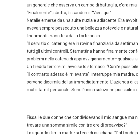
un generale che osserva un campo di battaglia, c’era mia
“Finalmente”, sbottò, fissandomi. “Vieni qui.”
Natalie emerse da una suite nuziale adiacente. Era avvolta in
aveva sempre posseduto una bellezza notevole e natural
lineamenti erano tesi dalla forte ansia.
“Il servizio di catering era in rovina finanziaria da settim
tutti gli ultimi controlli. Stamattina hanno finalmente con
problemi nella catena di approvvigionamento—qualsiasi si
Un freddo terrore mi avvolse lo stomaco. “Com’è possibil
“Il contratto adesso è irrilevante”, interruppe mia madre,
servono diecimila dollari immediatamente. L’azienda di cat
mobilitare il personale. Sono l’unica soluzione possibile in c
Fissai le due donne che condividevano il mio sangue ma no
trovare una somma simile con tre ore di preavviso?”
Lo sguardo di mia madre si fece di ossidiana. “Dal fondo per 