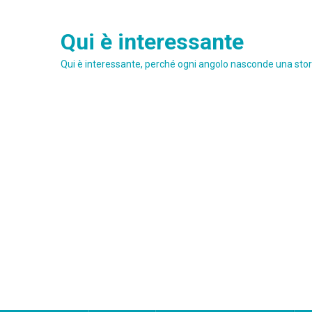
Skip
to
Qui è interessante
content
Qui è interessante, perché ogni angolo nasconde una stori