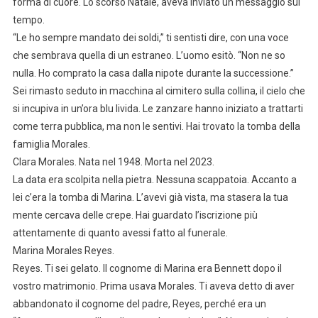
forma di cuore. Lo scorso Natale, aveva inviato un messaggio sul
tempo.
“Le ho sempre mandato dei soldi,” ti sentisti dire, con una voce
che sembrava quella di un estraneo. L’uomo esitò. “Non ne so
nulla. Ho comprato la casa dalla nipote durante la successione.”
Sei rimasto seduto in macchina al cimitero sulla collina, il cielo che
si incupiva in un’ora blu livida. Le zanzare hanno iniziato a trattarti
come terra pubblica, ma non le sentivi. Hai trovato la tomba della
famiglia Morales.
Clara Morales. Nata nel 1948. Morta nel 2023.
La data era scolpita nella pietra. Nessuna scappatoia. Accanto a
lei c’era la tomba di Marina. L’avevi già vista, ma stasera la tua
mente cercava delle crepe. Hai guardato l’iscrizione più
attentamente di quanto avessi fatto al funerale.
Marina Morales Reyes.
Reyes. Ti sei gelato. Il cognome di Marina era Bennett dopo il
vostro matrimonio. Prima usava Morales. Ti aveva detto di aver
abbandonato il cognome del padre, Reyes, perché era un