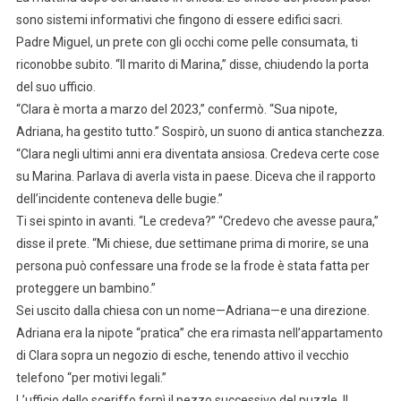
sono sistemi informativi che fingono di essere edifici sacri.
Padre Miguel, un prete con gli occhi come pelle consumata, ti
riconobbe subito. “Il marito di Marina,” disse, chiudendo la porta
del suo ufficio.
“Clara è morta a marzo del 2023,” confermò. “Sua nipote,
Adriana, ha gestito tutto.” Sospirò, un suono di antica stanchezza.
“Clara negli ultimi anni era diventata ansiosa. Credeva certe cose
su Marina. Parlava di averla vista in paese. Diceva che il rapporto
dell’incidente conteneva delle bugie.”
Ti sei spinto in avanti. “Le credeva?” “Credevo che avesse paura,”
disse il prete. “Mi chiese, due settimane prima di morire, se una
persona può confessare una frode se la frode è stata fatta per
proteggere un bambino.”
Sei uscito dalla chiesa con un nome—Adriana—e una direzione.
Adriana era la nipote “pratica” che era rimasta nell’appartamento
di Clara sopra un negozio di esche, tenendo attivo il vecchio
telefono “per motivi legali.”
L’ufficio dello sceriffo fornì il pezzo successivo del puzzle. Il