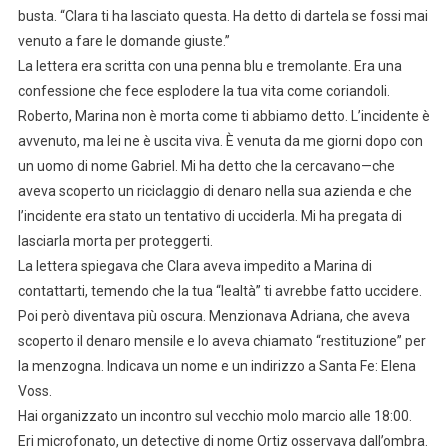
busta. “Clara ti ha lasciato questa. Ha detto di dartela se fossi mai
venuto a fare le domande giuste.”
La lettera era scritta con una penna blu e tremolante. Era una
confessione che fece esplodere la tua vita come coriandoli.
Roberto, Marina non è morta come ti abbiamo detto. L’incidente è
avvenuto, ma lei ne è uscita viva. È venuta da me giorni dopo con
un uomo di nome Gabriel. Mi ha detto che la cercavano—che
aveva scoperto un riciclaggio di denaro nella sua azienda e che
l’incidente era stato un tentativo di ucciderla. Mi ha pregata di
lasciarla morta per proteggerti.
La lettera spiegava che Clara aveva impedito a Marina di
contattarti, temendo che la tua “lealtà” ti avrebbe fatto uccidere.
Poi però diventava più oscura. Menzionava Adriana, che aveva
scoperto il denaro mensile e lo aveva chiamato “restituzione” per
la menzogna. Indicava un nome e un indirizzo a Santa Fe: Elena
Voss.
Hai organizzato un incontro sul vecchio molo marcio alle 18:00.
Eri microfonato, un detective di nome Ortiz osservava dall’ombra.