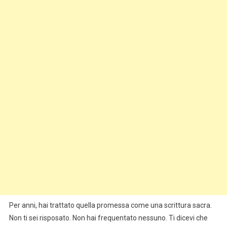
Per anni, hai trattato quella promessa come una scrittura sacra.
Non ti sei risposato. Non hai frequentato nessuno. Ti dicevi che