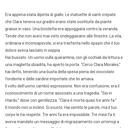
Era appena stata dipinta di giallo. Le statuette di santi crepate
che Clara teneva sui gradini erano state sostituite da piante
grasse in vaso. Una bicicletta era appoggiata contro la veranda.
Tende che non avevi mai visto ondeggiavano alle finestre. La vita,
ordinaria e inconsapevole, si era trasferita nello spazio che il tuo
dolore aveva lasciato in seppia.
Hai bussato. Un uomo sulla quarantina, con gli occhiali da lettura e
una maglietta sbiadita, ha aperto la porta. “Cerco Clara Morales,”
hai detto, tenendo una busta della spesa piena del cioccolato
fondente e delle sardine importate che lei amava.
Il volto dell’uomo cambiò espressione. Non era confusione; era il
riconoscimento di un nome associato a una tragedia. “Sei in
ritardo,” disse con gentilezza. “Clara è morta quasi tre anni fa.”
Il mondo non si inclinò. Si svuotò. Hai sentito le parole, ma il tuo
corpo le ha respinte. Tre anni fa era impossibile. Tre mesi fa ti
aveva mandato un messaggio di ringraziamento con un’emoji a