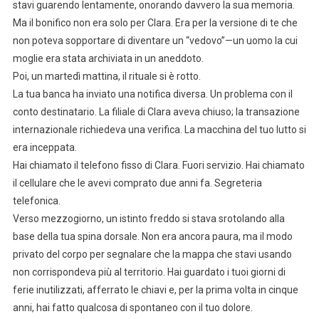
stavi guarendo lentamente, onorando davvero la sua memoria.
Ma il bonifico non era solo per Clara. Era per la versione di te che
non poteva sopportare di diventare un “vedovo”—un uomo la cui
moglie era stata archiviata in un aneddoto.
Poi, un martedì mattina, il rituale si è rotto.
La tua banca ha inviato una notifica diversa. Un problema con il
conto destinatario. La filiale di Clara aveva chiuso; la transazione
internazionale richiedeva una verifica. La macchina del tuo lutto si
era inceppata.
Hai chiamato il telefono fisso di Clara. Fuori servizio. Hai chiamato
il cellulare che le avevi comprato due anni fa. Segreteria
telefonica.
Verso mezzogiorno, un istinto freddo si stava srotolando alla
base della tua spina dorsale. Non era ancora paura, ma il modo
privato del corpo per segnalare che la mappa che stavi usando
non corrispondeva più al territorio. Hai guardato i tuoi giorni di
ferie inutilizzati, afferrato le chiavi e, per la prima volta in cinque
anni, hai fatto qualcosa di spontaneo con il tuo dolore.