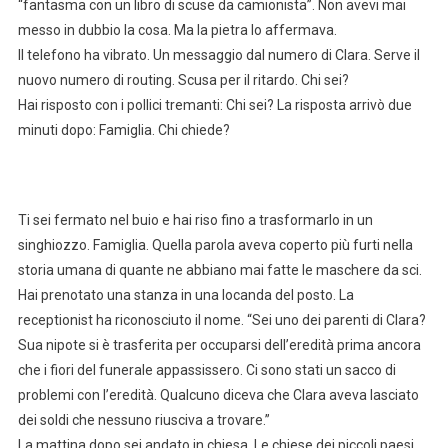
“fantasma con un libro di scuse da camionista”. Non avevi mai
messo in dubbio la cosa. Ma la pietra lo affermava.
Il telefono ha vibrato. Un messaggio dal numero di Clara. Serve il
nuovo numero di routing. Scusa per il ritardo. Chi sei?
Hai risposto con i pollici tremanti: Chi sei? La risposta arrivò due
minuti dopo: Famiglia. Chi chiede?
Ti sei fermato nel buio e hai riso fino a trasformarlo in un
singhiozzo. Famiglia. Quella parola aveva coperto più furti nella
storia umana di quante ne abbiano mai fatte le maschere da sci.
Hai prenotato una stanza in una locanda del posto. La
receptionist ha riconosciuto il nome. “Sei uno dei parenti di Clara?
Sua nipote si è trasferita per occuparsi dell’eredità prima ancora
che i fiori del funerale appassissero. Ci sono stati un sacco di
problemi con l’eredità. Qualcuno diceva che Clara aveva lasciato
dei soldi che nessuno riusciva a trovare.”
La mattina dopo sei andato in chiesa. Le chiese dei piccoli paesi