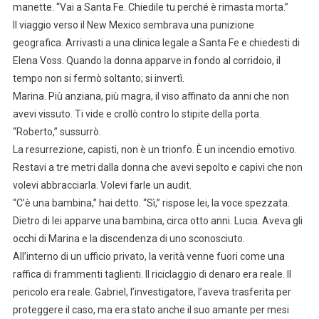
manette. “Vai a Santa Fe. Chiedile tu perché è rimasta morta.”
Il viaggio verso il New Mexico sembrava una punizione
geografica. Arrivasti a una clinica legale a Santa Fe e chiedesti di
Elena Voss. Quando la donna apparve in fondo al corridoio, il
tempo non si fermò soltanto; si invertì.
Marina. Più anziana, più magra, il viso affinato da anni che non
avevi vissuto. Ti vide e crollò contro lo stipite della porta.
“Roberto,” sussurrò.
La resurrezione, capisti, non è un trionfo. È un incendio emotivo.
Restavi a tre metri dalla donna che avevi sepolto e capivi che non
volevi abbracciarla. Volevi farle un audit.
“C’è una bambina,” hai detto. “Sì,” rispose lei, la voce spezzata.
Dietro di lei apparve una bambina, circa otto anni. Lucia. Aveva gli
occhi di Marina e la discendenza di uno sconosciuto.
All’interno di un ufficio privato, la verità venne fuori come una
raffica di frammenti taglienti. Il riciclaggio di denaro era reale. Il
pericolo era reale. Gabriel, l’investigatore, l’aveva trasferita per
proteggere il caso, ma era stato anche il suo amante per mesi