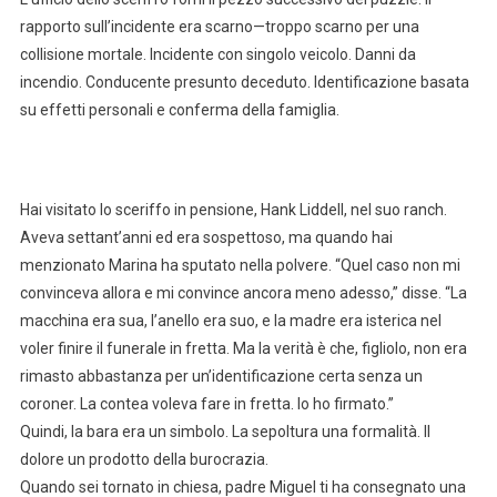
rapporto sull’incidente era scarno—troppo scarno per una
collisione mortale. Incidente con singolo veicolo. Danni da
incendio. Conducente presunto deceduto. Identificazione basata
su effetti personali e conferma della famiglia.
Hai visitato lo sceriffo in pensione, Hank Liddell, nel suo ranch.
Aveva settant’anni ed era sospettoso, ma quando hai
menzionato Marina ha sputato nella polvere. “Quel caso non mi
convinceva allora e mi convince ancora meno adesso,” disse. “La
macchina era sua, l’anello era suo, e la madre era isterica nel
voler finire il funerale in fretta. Ma la verità è che, figliolo, non era
rimasto abbastanza per un’identificazione certa senza un
coroner. La contea voleva fare in fretta. Io ho firmato.”
Quindi, la bara era un simbolo. La sepoltura una formalità. Il
dolore un prodotto della burocrazia.
Quando sei tornato in chiesa, padre Miguel ti ha consegnato una