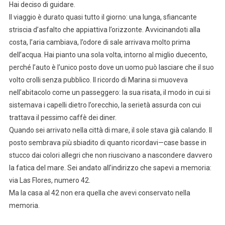
Hai deciso di guidare.
Il viaggio è durato quasi tutto il giorno: una lunga, sfiancante
striscia d’asfalto che appiattiva l’orizzonte. Avvicinandoti alla
costa, l’aria cambiava, l’odore di sale arrivava molto prima
dell’acqua. Hai pianto una sola volta, intorno al miglio duecento,
perché l’auto è l’unico posto dove un uomo può lasciare che il suo
volto crolli senza pubblico. Il ricordo di Marina si muoveva
nell’abitacolo come un passeggero: la sua risata, il modo in cui si
sistemava i capelli dietro l’orecchio, la serietà assurda con cui
trattava il pessimo caffè dei diner.
Quando sei arrivato nella città di mare, il sole stava già calando. Il
posto sembrava più sbiadito di quanto ricordavi—case basse in
stucco dai colori allegri che non riuscivano a nascondere davvero
la fatica del mare. Sei andato all’indirizzo che sapevi a memoria:
via Las Flores, numero 42.
Ma la casa al 42 non era quella che avevi conservato nella
memoria.