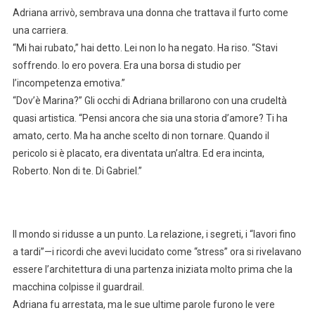
Adriana arrivò, sembrava una donna che trattava il furto come
una carriera.
“Mi hai rubato,” hai detto. Lei non lo ha negato. Ha riso. “Stavi
soffrendo. Io ero povera. Era una borsa di studio per
l’incompetenza emotiva.”
“Dov’è Marina?” Gli occhi di Adriana brillarono con una crudeltà
quasi artistica. “Pensi ancora che sia una storia d’amore? Ti ha
amato, certo. Ma ha anche scelto di non tornare. Quando il
pericolo si è placato, era diventata un’altra. Ed era incinta,
Roberto. Non di te. Di Gabriel.”
Il mondo si ridusse a un punto. La relazione, i segreti, i “lavori fino
a tardi”—i ricordi che avevi lucidato come “stress” ora si rivelavano
essere l’architettura di una partenza iniziata molto prima che la
macchina colpisse il guardrail.
Adriana fu arrestata, ma le sue ultime parole furono le vere