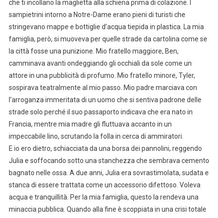
che ti incollano la maglietta alla schiena prima di colazione. I
sampietrini intorno a Notre-Dame erano pieni di turisti che
stringevano mappe e bottiglie d’acqua tiepida in plastica. La mia
famiglia, però, si muoveva per quelle strade da cartolina come se
la città fosse una punizione. Mio fratello maggiore, Ben,
camminava avanti ondeggiando gli occhiali da sole come un
attore in una pubblicità di profumo. Mio fratello minore, Tyler,
sospirava teatralmente al mio passo. Mio padre marciava con
l’arroganza immeritata di un uomo che si sentiva padrone delle
strade solo perché il suo passaporto indicava che era nato in
Francia, mentre mia madre gli fluttuava accanto in un
impeccabile lino, scrutando la folla in cerca di ammiratori.
E io ero dietro, schiacciata da una borsa dei pannolini, reggendo
Julia e soffocando sotto una stanchezza che sembrava cemento
bagnato nelle ossa. A due anni, Julia era sovrastimolata, sudata e
stanca di essere trattata come un accessorio difettoso. Voleva
acqua e tranquillità. Per la mia famiglia, questo la rendeva una
minaccia pubblica. Quando alla fine è scoppiata in una crisi totale