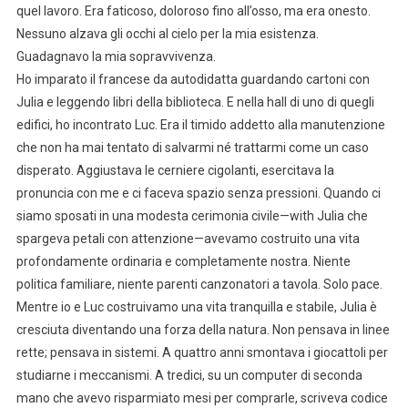
quel lavoro. Era faticoso, doloroso fino all’osso, ma era onesto.
Nessuno alzava gli occhi al cielo per la mia esistenza.
Guadagnavo la mia sopravvivenza.
Ho imparato il francese da autodidatta guardando cartoni con
Julia e leggendo libri della biblioteca. E nella hall di uno di quegli
edifici, ho incontrato Luc. Era il timido addetto alla manutenzione
che non ha mai tentato di salvarmi né trattarmi come un caso
disperato. Aggiustava le cerniere cigolanti, esercitava la
pronuncia con me e ci faceva spazio senza pressioni. Quando ci
siamo sposati in una modesta cerimonia civile—with Julia che
spargeva petali con attenzione—avevamo costruito una vita
profondamente ordinaria e completamente nostra. Niente
politica familiare, niente parenti canzonatori a tavola. Solo pace.
Mentre io e Luc costruivamo una vita tranquilla e stabile, Julia è
cresciuta diventando una forza della natura. Non pensava in linee
rette; pensava in sistemi. A quattro anni smontava i giocattoli per
studiarne i meccanismi. A tredici, su un computer di seconda
mano che avevo risparmiato mesi per comprarle, scriveva codice