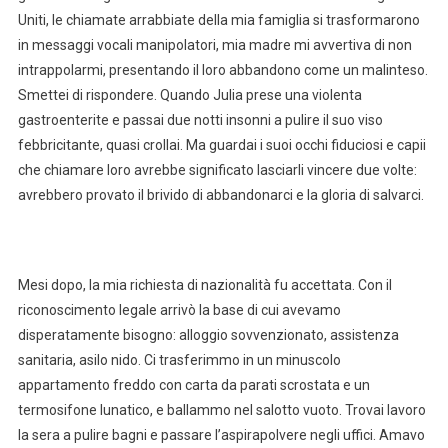
Uniti, le chiamate arrabbiate della mia famiglia si trasformarono
in messaggi vocali manipolatori, mia madre mi avvertiva di non
intrappolarmi, presentando il loro abbandono come un malinteso.
Smettei di rispondere. Quando Julia prese una violenta
gastroenterite e passai due notti insonni a pulire il suo viso
febbricitante, quasi crollai. Ma guardai i suoi occhi fiduciosi e capii
che chiamare loro avrebbe significato lasciarli vincere due volte:
avrebbero provato il brivido di abbandonarci e la gloria di salvarci.
Mesi dopo, la mia richiesta di nazionalità fu accettata. Con il
riconoscimento legale arrivò la base di cui avevamo
disperatamente bisogno: alloggio sovvenzionato, assistenza
sanitaria, asilo nido. Ci trasferimmo in un minuscolo
appartamento freddo con carta da parati scrostata e un
termosifone lunatico, e ballammo nel salotto vuoto. Trovai lavoro
la sera a pulire bagni e passare l’aspirapolvere negli uffici. Amavo