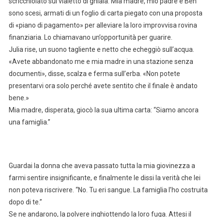
scricchiolato sul vialetto di ghiaia. Mia madre, mio padre e Ben
sono scesi, armati di un foglio di carta piegato con una proposta
di «piano di pagamento» per alleviare la loro improvvisa rovina
finanziaria. Lo chiamavano un’opportunità per guarire.
Julia rise, un suono tagliente e netto che echeggiò sull’acqua.
«Avete abbandonato me e mia madre in una stazione senza
documenti», disse, scalza e ferma sull’erba. «Non potete
presentarvi ora solo perché avete sentito che il finale è andato
bene.»
Mia madre, disperata, giocò la sua ultima carta: “Siamo ancora
una famiglia.”
Guardai la donna che aveva passato tutta la mia giovinezza a
farmi sentire insignificante, e finalmente le dissi la verità che lei
non poteva riscrivere. “No. Tu eri sangue. La famiglia l’ho costruita
dopo di te.”
Se ne andarono, la polvere inghiottendo la loro fuga. Attesi il