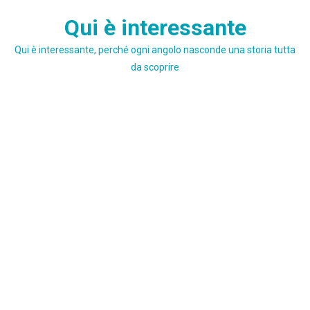
Skip
Qui è interessante
to
content
Qui è interessante, perché ogni angolo nasconde una storia tutta
da scoprire