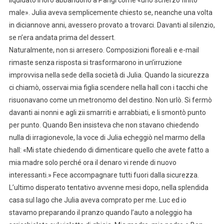
liquidato il loro abbandono a Parigi come «uno scherzo finito
male». Julia aveva semplicemente chiesto se, neanche una volta
in diciannove anni, avessero provato a trovarci. Davanti al silenzio,
se n’era andata prima del dessert.
Naturalmente, non si arresero. Composizioni floreali e e-mail
rimaste senza risposta si trasformarono in un’irruzione
improvvisa nella sede della società di Julia. Quando la sicurezza
ci chiamò, osservai mia figlia scendere nella hall con i tacchi che
risuonavano come un metronomo del destino. Non urlò. Si fermò
davanti ai nonni e agli zii smarriti e arrabbiati, e li smontò punto
per punto. Quando Ben insisteva che non stavano chiedendo
nulla di irragionevole, la voce di Julia echeggiò nel marmo della
hall: «Mi state chiedendo di dimenticare quello che avete fatto a
mia madre solo perché ora il denaro vi rende di nuovo
interessanti.» Fece accompagnare tutti fuori dalla sicurezza.
L’ultimo disperato tentativo avvenne mesi dopo, nella splendida
casa sul lago che Julia aveva comprato per me. Luc ed io
stavamo preparando il pranzo quando l’auto a noleggio ha