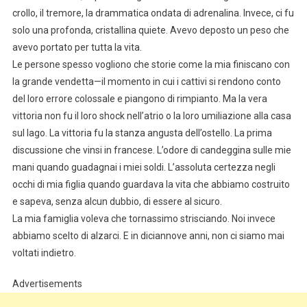
crollo, il tremore, la drammatica ondata di adrenalina. Invece, ci fu
solo una profonda, cristallina quiete. Avevo deposto un peso che
avevo portato per tutta la vita.
Le persone spesso vogliono che storie come la mia finiscano con
la grande vendetta—il momento in cui i cattivi si rendono conto
del loro errore colossale e piangono di rimpianto. Ma la vera
vittoria non fu il loro shock nell’atrio o la loro umiliazione alla casa
sul lago. La vittoria fu la stanza angusta dell’ostello. La prima
discussione che vinsi in francese. L’odore di candeggina sulle mie
mani quando guadagnai i miei soldi. L’assoluta certezza negli
occhi di mia figlia quando guardava la vita che abbiamo costruito
e sapeva, senza alcun dubbio, di essere al sicuro.
La mia famiglia voleva che tornassimo strisciando. Noi invece
abbiamo scelto di alzarci. E in diciannove anni, non ci siamo mai
voltati indietro.
Advertisements