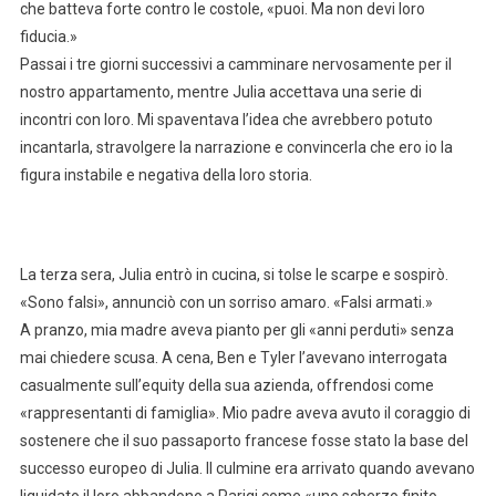
che batteva forte contro le costole, «puoi. Ma non devi loro
fiducia.»
Passai i tre giorni successivi a camminare nervosamente per il
nostro appartamento, mentre Julia accettava una serie di
incontri con loro. Mi spaventava l’idea che avrebbero potuto
incantarla, stravolgere la narrazione e convincerla che ero io la
figura instabile e negativa della loro storia.
La terza sera, Julia entrò in cucina, si tolse le scarpe e sospirò.
«Sono falsi», annunciò con un sorriso amaro. «Falsi armati.»
A pranzo, mia madre aveva pianto per gli «anni perduti» senza
mai chiedere scusa. A cena, Ben e Tyler l’avevano interrogata
casualmente sull’equity della sua azienda, offrendosi come
«rappresentanti di famiglia». Mio padre aveva avuto il coraggio di
sostenere che il suo passaporto francese fosse stato la base del
successo europeo di Julia. Il culmine era arrivato quando avevano