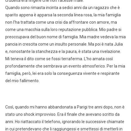
crudeltà era fingere che non facesse male.
Quando sono rimasta incinta a sedici anni da un ragazzo che è
sparito appena è apparsa la seconda linea rosa, la mia famiglia
non l’ha trattata come una crisi da affrontare con amore, ma
come una macchia sulla loro reputazione pubblica. Mio padre si
preoccupava del buon nome di famiglia. Mia madre vedeva la mia
pancia in crescita come un insulto personale. Ma poi è nata Julia
e, nonostante la stanchezza e la paura, è stata una rivelazione.
Mi teneva il dito come se fossi terraferma. L’ho amata così
profondamente che sembrava un evento atmosferico. Per la mia
famiglia, però, lei era solo la conseguenza vivente e respirante
del mio fallimento.
Così, quando mi hanno abbandonata a Parigi tre anni dopo, non è
stato uno shock improvviso. Era il finale che avevano scritto da
anni. Ho riattaccato il telefono, ignorando le successive chiamate
in cui pretendevano che li raggiungessi e smettessi di metterli in