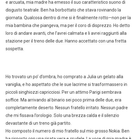
e arcuata, mia madre ha emesso il suo caratteristico suono di
disgusto teatrale. Ben ha borbottato che stava rovinando la
giornata. Qualcosa dentro di me si è finalmente rotto—non per la
mia bambina che piangeva, ma per il coro di disprezzo. Ho detto
loro di andare avanti, che l’avrei calmata e li avrei raggiunti alla
stazione per il treno delle due. Hanno accettato con una fretta
sospetta.
Ho trovato un po’ d’ombra, ho comprato a Julia un gelato alla
vaniglia, e ho aspettato che le sue lacrime si trasformassero in
piccoli singhiozzi capricciosi. Per un attimo Parigi sembrava
soffice. Ma arrivando al binario sei poco prima delle due, era
completamente deserto. Nessun fratello irritato. Nessun padre
che mi fissava l’orologio. Solo una brezza calda e il silenzio
devastante di un treno già partito.
Ho composto il numero di mio fratello sul mio grosso Nokia. Ben
ha risposto con una risata vera e crudele. La voce di mia madre è