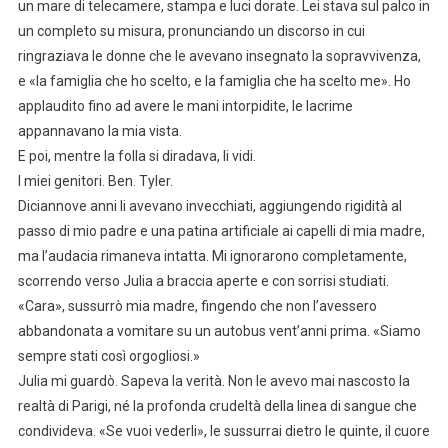
un mare di telecamere, stampa e luci dorate. Lei stava sul palco in
un completo su misura, pronunciando un discorso in cui
ringraziava le donne che le avevano insegnato la sopravvivenza,
e «la famiglia che ho scelto, e la famiglia che ha scelto me». Ho
applaudito fino ad avere le mani intorpidite, le lacrime
appannavano la mia vista.
E poi, mentre la folla si diradava, li vidi.
I miei genitori. Ben. Tyler.
Diciannove anni li avevano invecchiati, aggiungendo rigidità al
passo di mio padre e una patina artificiale ai capelli di mia madre,
ma l’audacia rimaneva intatta. Mi ignorarono completamente,
scorrendo verso Julia a braccia aperte e con sorrisi studiati.
«Cara», sussurrò mia madre, fingendo che non l’avessero
abbandonata a vomitare su un autobus vent’anni prima. «Siamo
sempre stati così orgogliosi.»
Julia mi guardò. Sapeva la verità. Non le avevo mai nascosto la
realtà di Parigi, né la profonda crudeltà della linea di sangue che
condivideva. «Se vuoi vederli», le sussurrai dietro le quinte, il cuore