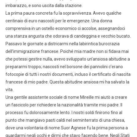
imbarazzo, e sono uscita dalla stazione.
La prima paura concreta fu la sopravvivenza. Avevo qualche
centinaio di euro nascosti per le emergenze. Una donna
comprensiva in un ostello economico ci accolse, assegnandoci
una stanza angusta che odorava di candeggina e vecchio bucato.
Passavo le giornate a districarmi nella labirintica burocrazia
dell’immigrazione francese. Poiché mia madre non si fidava mai
che potessi gestire nulla, avevo sviluppato un’ansiosa abitudine a
prepararmi troppo; nascosti nel borsone dei pannolini c’erano
fotocopie di tutti i nostri documenti, incluso il certificato di nascita
francese di mio padre. Questa abitudine ansiosa mi ha salvato la
vita.
Una gentile assistente sociale di nome Mireille mi aiutò a creare
un fascicolo per richiedere la nazionalità tramite mio padre. Il
processo fu dolorosamente lento. I nostri soldi finirono fino al
punto che mangiavo pasti caldi nel seminterrato di una chiesa,
dove una volontaria di nome Suor Agnese fu la prima persona a
guardarmi negli occhi e dirmi che stavo facendo bene. Negli Stati