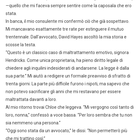
—quello che mi faceva sempre sentire come la caposala che ero
stata.
In banca, il mio consulente mi confermò ciò che già sospettavo.
Mi mancavano esattamente tre rate per estinguere il mutuo
trentennale. Dall’avvocato, David Hayes ascoltò la mia storia e
scosse la testa.
“Questo è un classico caso di maltrattamento emotivo, signora
Hendricks. Come unica proprietaria, ha pieno diritto legale di
chiedere agli inquilini indesiderati di andarsene. La legge è dalla
sua parte.” Mi aiutò a redigere un formale preavviso di sfratto di
trenta giorni. La parte più difficile furono i nipoti, ma sapevo che
non potevo sacrificare gli anni che mi restavano per essere
maltrattata davanti a loro.
Al mio ritorno trovai Chloe che leggeva. “Mi vergogno così tanto di
loro, nonna,” confessò a voce bassa. “Per loro sembra che tu non
sia nemmeno una persona.”
“Oggi sono stata da un avvocato,” le dissi. “Non permetterò più
che mi trattino così.”