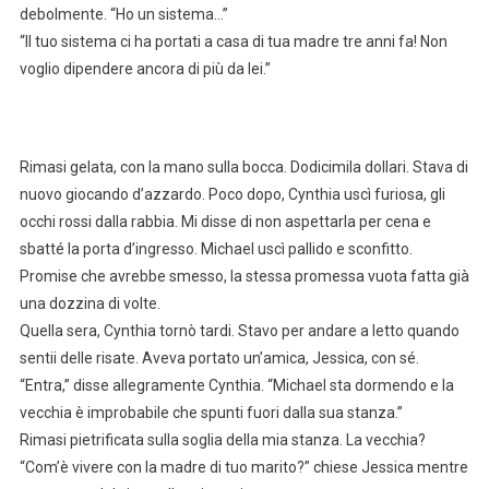
debolmente. “Ho un sistema…”
“Il tuo sistema ci ha portati a casa di tua madre tre anni fa! Non
voglio dipendere ancora di più da lei.”
Rimasi gelata, con la mano sulla bocca. Dodicimila dollari. Stava di
nuovo giocando d’azzardo. Poco dopo, Cynthia uscì furiosa, gli
occhi rossi dalla rabbia. Mi disse di non aspettarla per cena e
sbatté la porta d’ingresso. Michael uscì pallido e sconfitto.
Promise che avrebbe smesso, la stessa promessa vuota fatta già
una dozzina di volte.
Quella sera, Cynthia tornò tardi. Stavo per andare a letto quando
sentii delle risate. Aveva portato un’amica, Jessica, con sé.
“Entra,” disse allegramente Cynthia. “Michael sta dormendo e la
vecchia è improbabile che spunti fuori dalla sua stanza.”
Rimasi pietrificata sulla soglia della mia stanza. La vecchia?
“Com’è vivere con la madre di tuo marito?” chiese Jessica mentre