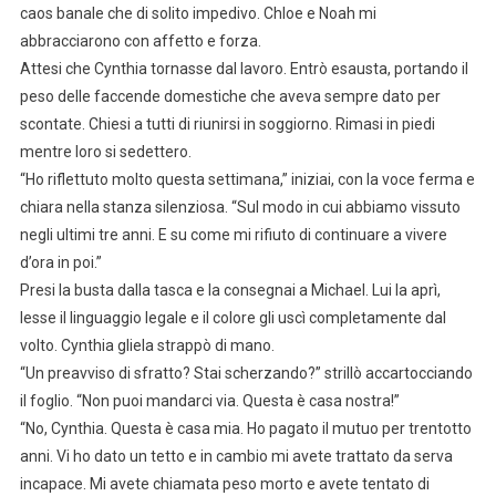
caos banale che di solito impedivo. Chloe e Noah mi
abbracciarono con affetto e forza.
Attesi che Cynthia tornasse dal lavoro. Entrò esausta, portando il
peso delle faccende domestiche che aveva sempre dato per
scontate. Chiesi a tutti di riunirsi in soggiorno. Rimasi in piedi
mentre loro si sedettero.
“Ho riflettuto molto questa settimana,” iniziai, con la voce ferma e
chiara nella stanza silenziosa. “Sul modo in cui abbiamo vissuto
negli ultimi tre anni. E su come mi rifiuto di continuare a vivere
d’ora in poi.”
Presi la busta dalla tasca e la consegnai a Michael. Lui la aprì,
lesse il linguaggio legale e il colore gli uscì completamente dal
volto. Cynthia gliela strappò di mano.
“Un preavviso di sfratto? Stai scherzando?” strillò accartocciando
il foglio. “Non puoi mandarci via. Questa è casa nostra!”
“No, Cynthia. Questa è casa mia. Ho pagato il mutuo per trentotto
anni. Vi ho dato un tetto e in cambio mi avete trattato da serva
incapace. Mi avete chiamata peso morto e avete tentato di