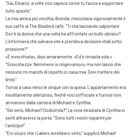
“Sai, Eleanor, a volte non capisco come tu faccia a sopportare
tutto questo.”
La mia amica più vecchia, Brenda, mescolava vigorosamente il
suo caffè al The Bluebird café. “Ti stai lasciando calpestare.
Dov’è la donna che una volta ha affrontato un bullo ubriaco?
L’infermiera che salvava vite e prendeva decisioni vitali sotto
pressione?”
«È invecchiata», dissi amaramente. «Ed è rimasta sola.»
“Sciocchezze. Nemmeno io ringiovanisco, ma non lascio che
nessuno mi manchi di rispetto in casa mia. Devi mettere dei
limiti.”
Tornai a casa verso le cinque con la spesa. L’appartamento era
insolitamente silenzioso, finché voci soffocate e furiose non
arrivarono dalla camera di Michael e Cynthia.
“Sei serio, Michael? Dodicimila?” La voce straziata di Cynthia si
sentì attraverso la porta. “Sono tutti i nostri risparmi per
l’anticipo!”
“Ero sicuro che i Lakers avrebbero vinto,” supplicò Michael