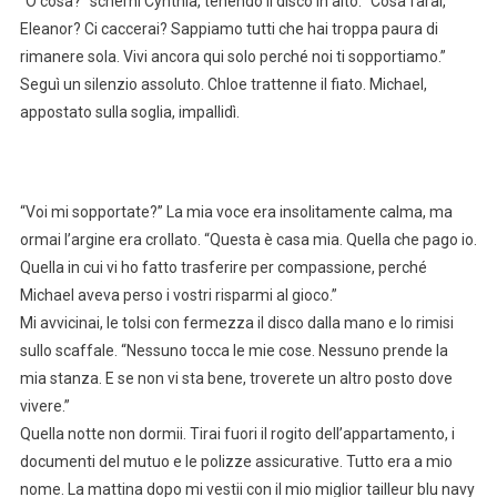
“O cosa?” schernì Cynthia, tenendo il disco in alto. “Cosa farai,
Eleanor? Ci caccerai? Sappiamo tutti che hai troppa paura di
rimanere sola. Vivi ancora qui solo perché noi ti sopportiamo.”
Seguì un silenzio assoluto. Chloe trattenne il fiato. Michael,
appostato sulla soglia, impallidì.
“Voi mi sopportate?” La mia voce era insolitamente calma, ma
ormai l’argine era crollato. “Questa è casa mia. Quella che pago io.
Quella in cui vi ho fatto trasferire per compassione, perché
Michael aveva perso i vostri risparmi al gioco.”
Mi avvicinai, le tolsi con fermezza il disco dalla mano e lo rimisi
sullo scaffale. “Nessuno tocca le mie cose. Nessuno prende la
mia stanza. E se non vi sta bene, troverete un altro posto dove
vivere.”
Quella notte non dormii. Tirai fuori il rogito dell’appartamento, i
documenti del mutuo e le polizze assicurative. Tutto era a mio
nome. La mattina dopo mi vestii con il mio miglior tailleur blu navy