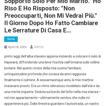
Sopporto Solo Per Mio Marito.” Ho
Riso E Ho Risposto: “Non
Preoccuparti, Non Mi Vedrai Più.”
Il Giorno Dopo Ho Fatto Cambiare
Le Serrature Di Casa E…
Storie
Admin
April 28, 2026
primi raggi dell’alba stavano appena iniziando a colorare il cielo di
Hayward, diffondendo una lieve foschia californiana sulle colline
lontane. Nel quieto ronzio della mia cucina familiare,
un’inquietudine profonda che covava da anni raggiunse
finalmente il culmine. A sessantacinque anni, le mie mattine
iniziavano presto. Era un ritmo silenzioso modellato dall’età e da
una mente inquieta. Seduta sul bordo del letto nella mia stanza—
nel mio appartamento—ultimamente sentivo che nulla mi
apparteneva più. Dalla finestra guardavo l’autostrada, un nastro