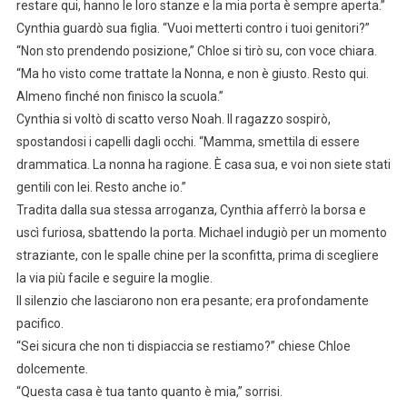
restare qui, hanno le loro stanze e la mia porta è sempre aperta.”
Cynthia guardò sua figlia. “Vuoi metterti contro i tuoi genitori?”
“Non sto prendendo posizione,” Chloe si tirò su, con voce chiara.
“Ma ho visto come trattate la Nonna, e non è giusto. Resto qui.
Almeno finché non finisco la scuola.”
Cynthia si voltò di scatto verso Noah. Il ragazzo sospirò,
spostandosi i capelli dagli occhi. “Mamma, smettila di essere
drammatica. La nonna ha ragione. È casa sua, e voi non siete stati
gentili con lei. Resto anche io.”
Tradita dalla sua stessa arroganza, Cynthia afferrò la borsa e
uscì furiosa, sbattendo la porta. Michael indugiò per un momento
straziante, con le spalle chine per la sconfitta, prima di scegliere
la via più facile e seguire la moglie.
Il silenzio che lasciarono non era pesante; era profondamente
pacifico.
“Sei sicura che non ti dispiaccia se restiamo?” chiese Chloe
dolcemente.
“Questa casa è tua tanto quanto è mia,” sorrisi.