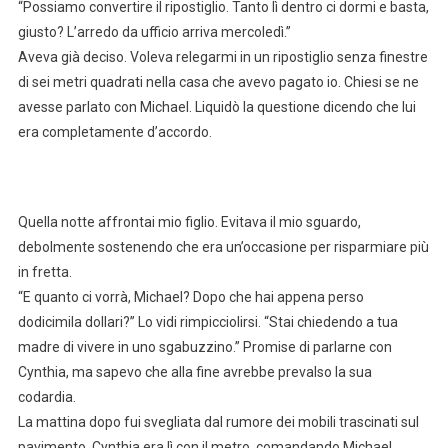
“Possiamo convertire il ripostiglio. Tanto lì dentro ci dormi e basta,
giusto? L’arredo da ufficio arriva mercoledì.”
Aveva già deciso. Voleva relegarmi in un ripostiglio senza finestre
di sei metri quadrati nella casa che avevo pagato io. Chiesi se ne
avesse parlato con Michael. Liquidò la questione dicendo che lui
era completamente d’accordo.
Quella notte affrontai mio figlio. Evitava il mio sguardo,
debolmente sostenendo che era un’occasione per risparmiare più
in fretta.
“E quanto ci vorrà, Michael? Dopo che hai appena perso
dodicimila dollari?” Lo vidi rimpicciolirsi. “Stai chiedendo a tua
madre di vivere in uno sgabuzzino.” Promise di parlarne con
Cynthia, ma sapevo che alla fine avrebbe prevalso la sua
codardia.
La mattina dopo fui svegliata dal rumore dei mobili trascinati sul
pavimento. Cynthia era lì con il metro, comandando Michael.