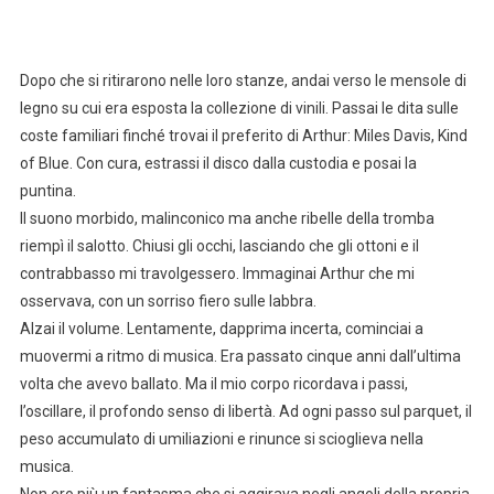
Dopo che si ritirarono nelle loro stanze, andai verso le mensole di
legno su cui era esposta la collezione di vinili. Passai le dita sulle
coste familiari finché trovai il preferito di Arthur: Miles Davis, Kind
of Blue. Con cura, estrassi il disco dalla custodia e posai la
puntina.
Il suono morbido, malinconico ma anche ribelle della tromba
riempì il salotto. Chiusi gli occhi, lasciando che gli ottoni e il
contrabbasso mi travolgessero. Immaginai Arthur che mi
osservava, con un sorriso fiero sulle labbra.
Alzai il volume. Lentamente, dapprima incerta, cominciai a
muovermi a ritmo di musica. Era passato cinque anni dall’ultima
volta che avevo ballato. Ma il mio corpo ricordava i passi,
l’oscillare, il profondo senso di libertà. Ad ogni passo sul parquet, il
peso accumulato di umiliazioni e rinunce si scioglieva nella
musica.
Non ero più un fantasma che si aggirava negli angoli della propria