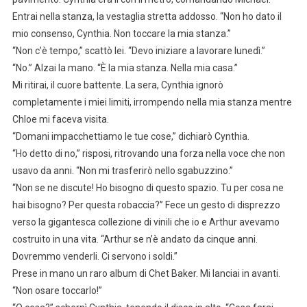
Entrai nella stanza, la vestaglia stretta addosso. “Non ho dato il
mio consenso, Cynthia. Non toccare la mia stanza.”
“Non c’è tempo,” scattò lei. “Devo iniziare a lavorare lunedì.”
“No.” Alzai la mano. “È la mia stanza. Nella mia casa.”
Mi ritirai, il cuore battente. La sera, Cynthia ignorò
completamente i miei limiti, irrompendo nella mia stanza mentre
Chloe mi faceva visita.
“Domani impacchettiamo le tue cose,” dichiarò Cynthia.
“Ho detto di no,” risposi, ritrovando una forza nella voce che non
usavo da anni. “Non mi trasferirò nello sgabuzzino.”
“Non se ne discute! Ho bisogno di questo spazio. Tu per cosa ne
hai bisogno? Per questa robaccia?” Fece un gesto di disprezzo
verso la gigantesca collezione di vinili che io e Arthur avevamo
costruito in una vita. “Arthur se n’è andato da cinque anni.
Dovremmo venderli. Ci servono i soldi.”
Prese in mano un raro album di Chet Baker. Mi lanciai in avanti.
“Non osare toccarlo!”