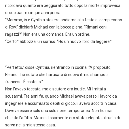
ricordava quanto era peggiorato tutto dopo la morte improvvisa
di suo padre cinque anni prima.
“Mamma, io e Cynthia stasera andiamo alla festa di compleanno
di Roy,” dichiarò Michael con la bocca piena. “Rimani con i
ragazzi?” Non era una domanda. Era un ordine.
“Certo,” abbozzai un sorriso. “Ho un nuovo libro da leggere.”
“Perfetto,” disse Cynthia, rientrando in cucina. “A proposito,
Eleanor, ho notato che hai usato di nuovo il mio shampoo
francese. È costoso.”
Non l’avevo toccato, ma discutere era inutile. Mi limitai a
scusarmi. Tre anni fa, quando Michael aveva perso il lavoro da
ingegnere e accumulato debiti di gioco, li avevo accolti in casa.
Doveva essere solo una soluzione temporanea. Non ho mai
chiesto l’affitto. Ma insidiosamente ero stata relegata al ruolo di
serva nella mia stessa casa.