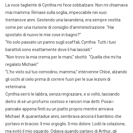
La voce tagliente di Cynthia mi fece sobbalzare. Non mi chiamava
mai mamma. Rimase sulla soglia, impeccabile nei suoi
trentanove anni. Gestendo una lavanderia, era sempre vestita
come per una riunione di consiglio d’amministrazione. “Hai
spostato di nuovo le mie cose in bagno?”
“Ho solo passato un panno sugli scaffali, Cynthia. Tutti i tuoi
barattoli sono esattamente dove li hai lasciati.”
“Non trovo la mia crema per le mani,” sbottò. “Quella che mi ha
regalato Michael.”
“L’ho visto sul tuo comodino, mamma,” intervenne Chloe, alzando
gli occhi al cielo prima di correre fuori per le sue lezioni di
veterinaria.
Cynthia serrò le labbra, senza ringraziare, e si voltò, lasciando
dietro di sé un profumo costoso e rancori mai detti. Posai i
pancake appena finiti su un piatto proprio mentre arrivava
Michael. A quarantadue anni, sembrava ancora il bambino che
portavo in braccio. Il mio orgoglio. Il mio dolore. Lodò la colazione,
ma evitò il mio sguardo. Odiava quando parlavo di Arthur; gli