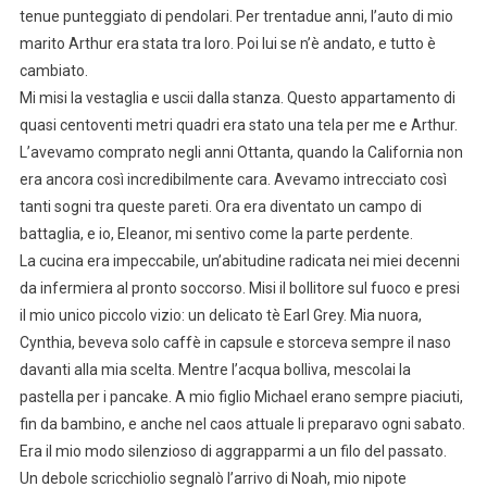
tenue punteggiato di pendolari. Per trentadue anni, l’auto di mio
marito Arthur era stata tra loro. Poi lui se n’è andato, e tutto è
cambiato.
Mi misi la vestaglia e uscii dalla stanza. Questo appartamento di
quasi centoventi metri quadri era stato una tela per me e Arthur.
L’avevamo comprato negli anni Ottanta, quando la California non
era ancora così incredibilmente cara. Avevamo intrecciato così
tanti sogni tra queste pareti. Ora era diventato un campo di
battaglia, e io, Eleanor, mi sentivo come la parte perdente.
La cucina era impeccabile, un’abitudine radicata nei miei decenni
da infermiera al pronto soccorso. Misi il bollitore sul fuoco e presi
il mio unico piccolo vizio: un delicato tè Earl Grey. Mia nuora,
Cynthia, beveva solo caffè in capsule e storceva sempre il naso
davanti alla mia scelta. Mentre l’acqua bolliva, mescolai la
pastella per i pancake. A mio figlio Michael erano sempre piaciuti,
fin da bambino, e anche nel caos attuale li preparavo ogni sabato.
Era il mio modo silenzioso di aggrapparmi a un filo del passato.
Un debole scricchiolio segnalò l’arrivo di Noah, mio nipote