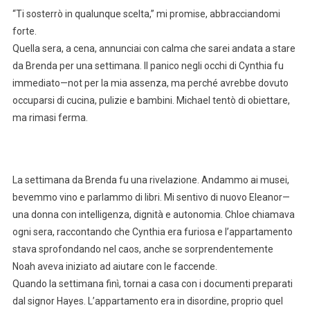
“Ti sosterrò in qualunque scelta,” mi promise, abbracciandomi
forte.
Quella sera, a cena, annunciai con calma che sarei andata a stare
da Brenda per una settimana. Il panico negli occhi di Cynthia fu
immediato—not per la mia assenza, ma perché avrebbe dovuto
occuparsi di cucina, pulizie e bambini. Michael tentò di obiettare,
ma rimasi ferma.
La settimana da Brenda fu una rivelazione. Andammo ai musei,
bevemmo vino e parlammo di libri. Mi sentivo di nuovo Eleanor—
una donna con intelligenza, dignità e autonomia. Chloe chiamava
ogni sera, raccontando che Cynthia era furiosa e l’appartamento
stava sprofondando nel caos, anche se sorprendentemente
Noah aveva iniziato ad aiutare con le faccende.
Quando la settimana finì, tornai a casa con i documenti preparati
dal signor Hayes. L’appartamento era in disordine, proprio quel