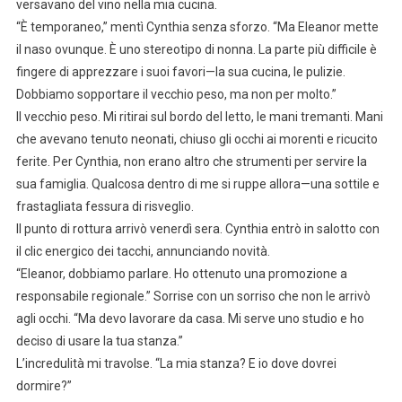
versavano del vino nella mia cucina.
“È temporaneo,” mentì Cynthia senza sforzo. “Ma Eleanor mette
il naso ovunque. È uno stereotipo di nonna. La parte più difficile è
fingere di apprezzare i suoi favori—la sua cucina, le pulizie.
Dobbiamo sopportare il vecchio peso, ma non per molto.”
Il vecchio peso. Mi ritirai sul bordo del letto, le mani tremanti. Mani
che avevano tenuto neonati, chiuso gli occhi ai morenti e ricucito
ferite. Per Cynthia, non erano altro che strumenti per servire la
sua famiglia. Qualcosa dentro di me si ruppe allora—una sottile e
frastagliata fessura di risveglio.
Il punto di rottura arrivò venerdì sera. Cynthia entrò in salotto con
il clic energico dei tacchi, annunciando novità.
“Eleanor, dobbiamo parlare. Ho ottenuto una promozione a
responsabile regionale.” Sorrise con un sorriso che non le arrivò
agli occhi. “Ma devo lavorare da casa. Mi serve uno studio e ho
deciso di usare la tua stanza.”
L’incredulità mi travolse. “La mia stanza? E io dove dovrei
dormire?”