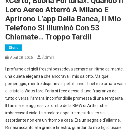
«Certo, Buona Fortuna». Quando Il
Loro Aereo Atterrò A Milano E
Aprirono L’app Della Banca, Il Mio
Telefono Si Illuminò Con 53
Chiamate… Troppo Tardi!
Storie
Admin
April 28, 2026
l profumo dei gigli freschi possedeva sempre un ritmo calmante,
una quieta eleganza che ancorava il mio salotto. Ma quel
pomeriggio, mentre disponevo i petali candidi nel mio amato vaso
di cristallo Waterford, l’aria si fece densa di una fragranza del
tutto diversa: l’amara, inconfondibile promessa di una tempesta.
Il familiare e aggressivo rombo della BMW di Arthur che
imboccava il vialetto circolare dopo tre mesi di silenzio
assordante non era un ritorno a casa. Era un segnale d’allarme.
Rimasi accanto alla grande finestra, guardando mio figlio uscire