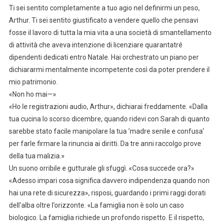
Ti sei sentito completamente a tuo agio nel definirmi un peso,
Arthur. Ti sei sentito giustificato a vendere quello che pensavi
fosse il lavoro di tutta la mia vita a una società di smantellamento
di attività che aveva intenzione di licenziare quarantatré
dipendenti dedicati entro Natale. Hai orchestrato un piano per
dichiararmi mentalmente incompetente così da poter prendere il
mio patrimonio.
«Non ho mai—»
«Ho le registrazioni audio, Arthur», dichiarai freddamente. «Dalla
tua cucina lo scorso dicembre, quando ridevi con Sarah di quanto
sarebbe stato facile manipolare la tua ‘madre senile e confusa’
per farle firmare la rinuncia ai diritti. Da tre anni raccolgo prove
della tua malizia.»
Un suono orribile e gutturale gli sfuggì. «Cosa succede ora?»
«Adesso impari cosa significa davvero indipendenza quando non
hai una rete di sicurezza», risposi, guardando i primi raggi dorati
dell’alba oltre l’orizzonte. «La famiglia non è solo un caso
biologico. La famiglia richiede un profondo rispetto. E il rispetto,