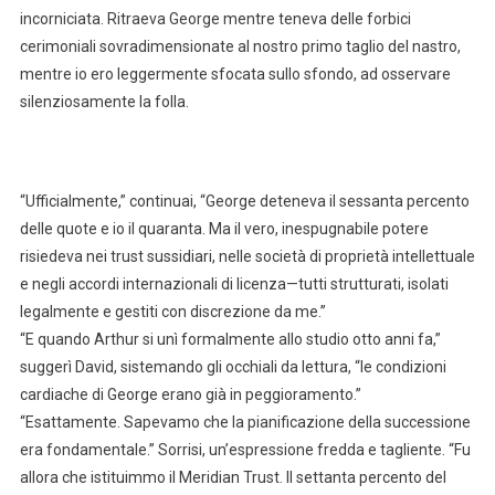
incorniciata. Ritraeva George mentre teneva delle forbici
cerimoniali sovradimensionate al nostro primo taglio del nastro,
mentre io ero leggermente sfocata sullo sfondo, ad osservare
silenziosamente la folla.
“Ufficialmente,” continuai, “George deteneva il sessanta percento
delle quote e io il quaranta. Ma il vero, inespugnabile potere
risiedeva nei trust sussidiari, nelle società di proprietà intellettuale
e negli accordi internazionali di licenza—tutti strutturati, isolati
legalmente e gestiti con discrezione da me.”
“E quando Arthur si unì formalmente allo studio otto anni fa,”
suggerì David, sistemando gli occhiali da lettura, “le condizioni
cardiache di George erano già in peggioramento.”
“Esattamente. Sapevamo che la pianificazione della successione
era fondamentale.” Sorrisi, un’espressione fredda e tagliente. “Fu
allora che istituimmo il Meridian Trust. Il settanta percento del