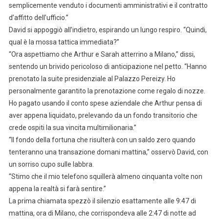
semplicemente venduto i documenti amministrativi e il contratto
d’affitto dell’ufficio.”
David si appoggiò all’indietro, espirando un lungo respiro. “Quindi,
qual è la mossa tattica immediata?”
“Ora aspettiamo che Arthur e Sarah atterrino a Milano,” dissi,
sentendo un brivido pericoloso di anticipazione nel petto. “Hanno
prenotato la suite presidenziale al Palazzo Pereizy. Ho
personalmente garantito la prenotazione come regalo di nozze.
Ho pagato usando il conto spese aziendale che Arthur pensa di
aver appena liquidato, prelevando da un fondo transitorio che
crede ospiti la sua vincita multimilionaria.”
“Il fondo della fortuna che risulterà con un saldo zero quando
tenteranno una transazione domani mattina,” osservò David, con
un sorriso cupo sulle labbra.
“Stimo che il mio telefono squillerà almeno cinquanta volte non
appena la realtà si farà sentire.”
La prima chiamata spezzò il silenzio esattamente alle 9:47 di
mattina, ora di Milano, che corrispondeva alle 2:47 di notte ad