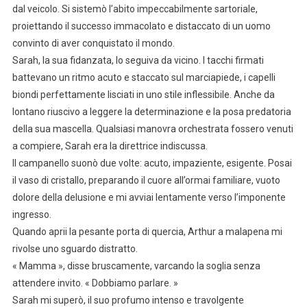
dal veicolo. Si sistemò l’abito impeccabilmente sartoriale,
proiettando il successo immacolato e distaccato di un uomo
convinto di aver conquistato il mondo.
Sarah, la sua fidanzata, lo seguiva da vicino. I tacchi firmati
battevano un ritmo acuto e staccato sul marciapiede, i capelli
biondi perfettamente lisciati in uno stile inflessibile. Anche da
lontano riuscivo a leggere la determinazione e la posa predatoria
della sua mascella. Qualsiasi manovra orchestrata fossero venuti
a compiere, Sarah era la direttrice indiscussa.
Il campanello suonò due volte: acuto, impaziente, esigente. Posai
il vaso di cristallo, preparando il cuore all’ormai familiare, vuoto
dolore della delusione e mi avviai lentamente verso l’imponente
ingresso.
Quando aprii la pesante porta di quercia, Arthur a malapena mi
rivolse uno sguardo distratto.
« Mamma », disse bruscamente, varcando la soglia senza
attendere invito. « Dobbiamo parlare. »
Sarah mi superò, il suo profumo intenso e travolgente