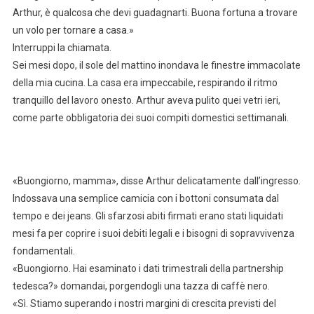
Arthur, è qualcosa che devi guadagnarti. Buona fortuna a trovare
un volo per tornare a casa.»
Interruppi la chiamata.
Sei mesi dopo, il sole del mattino inondava le finestre immacolate
della mia cucina. La casa era impeccabile, respirando il ritmo
tranquillo del lavoro onesto. Arthur aveva pulito quei vetri ieri,
come parte obbligatoria dei suoi compiti domestici settimanali.
«Buongiorno, mamma», disse Arthur delicatamente dall’ingresso.
Indossava una semplice camicia con i bottoni consumata dal
tempo e dei jeans. Gli sfarzosi abiti firmati erano stati liquidati
mesi fa per coprire i suoi debiti legali e i bisogni di sopravvivenza
fondamentali.
«Buongiorno. Hai esaminato i dati trimestrali della partnership
tedesca?» domandai, porgendogli una tazza di caffè nero.
«Sì. Stiamo superando i nostri margini di crescita previsti del