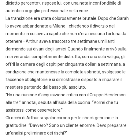
diciotto percento», rispose lui, con una nota inconfondibile di
autentico orgoglio professionale nella voce.
La transizione era stata dolorosamente brutale. Dopo che Sarah
lo aveva abbandonato a Milano—chiedendo il divorzio nel
momento in cui aveva capito che non c’era nessuna fortuna da
ottenere—Arthur aveva trascorso tre settimane umilianti
dormendo sui divani degli amici. Quando finalmente arrivò sulla
mia veranda, completamente distrutto, con una sola valigia, gli
offrii la camera degli ospiti per cinquanta dollari a settimana, a
condizione che mantenesse la completa sobrietà, svolgesse le
faccende obbligatorie e si dimostrasse disposto a imparare il
mestiere partendo dal basso più assoluto.
“Ho una riunione d’acquisizione critica con il Gruppo Henderson
alle tre,” annotai, seduta all’isola della cucina. “Vorrei che tu
assistessi come osservatore.”
Gli occhi di Arthur si spalancarono per lo shock genuino e la
gratitudine. “Davvero? Sono un cliente enorme. Devo preparare
un’analisi preliminare dei rischi?”