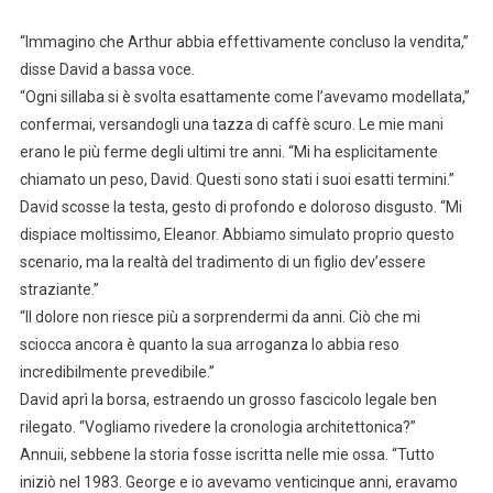
“Immagino che Arthur abbia effettivamente concluso la vendita,”
disse David a bassa voce.
“Ogni sillaba si è svolta esattamente come l’avevamo modellata,”
confermai, versandogli una tazza di caffè scuro. Le mie mani
erano le più ferme degli ultimi tre anni. “Mi ha esplicitamente
chiamato un peso, David. Questi sono stati i suoi esatti termini.”
David scosse la testa, gesto di profondo e doloroso disgusto. “Mi
dispiace moltissimo, Eleanor. Abbiamo simulato proprio questo
scenario, ma la realtà del tradimento di un figlio dev’essere
straziante.”
“Il dolore non riesce più a sorprendermi da anni. Ciò che mi
sciocca ancora è quanto la sua arroganza lo abbia reso
incredibilmente prevedibile.”
David aprì la borsa, estraendo un grosso fascicolo legale ben
rilegato. “Vogliamo rivedere la cronologia architettonica?”
Annuii, sebbene la storia fosse iscritta nelle mie ossa. “Tutto
iniziò nel 1983. George e io avevamo venticinque anni, eravamo