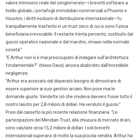
valore intrinseco reale del conglomerato—i brevetti software a
livello globale, i portafogli immobiliari commerciali a Phoenix e
Houston, i diritti esclusivi di distribuzione internazionale—fu
tranquillamente trasferito in un trust cieco di cui io sono l’unica
beneficiaria irrevocabile. Il restante trenta percento, costituito dal
guscio operativo nazionale e dal marchio, rimase nella normale
società.”
“E Arthur non si è mai preoccupato di indagare sull’architettura
fondamentale?” chiese David, ancora sbalordito dall’incredibile
negligenza.
“Arthur era accecato dal disperato bisogno di dimostrare di
essere superiore ai suoi genitori arcaici. Non pose mai le
domande giuste. Vendette ciò che credeva davvero fosse tutto il
nostro lascito per 2,8 milioni di dollari. Ha venduto il guscio.”
Presi dal cassetto la più recente relazione finanziaria. “Le
partecipazioni del Meridian Trust, alla chiusura di mercato di ieri,
sono valutate circa 15,2 milioni di dollari. I soli brevetti
internazionali superano di molto la sua piccola vendita. Arthur ha