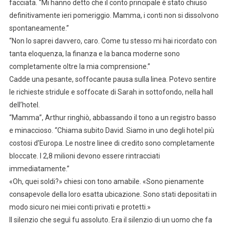
facciata. “Mi hanno detto che il conto principale è stato chiuso
definitivamente ieri pomeriggio. Mamma, i conti non si dissolvono
spontaneamente.”
“Non lo saprei davvero, caro. Come tu stesso mi hai ricordato con
tanta eloquenza, la finanza e la banca moderne sono
completamente oltre la mia comprensione.”
Cadde una pesante, soffocante pausa sulla linea. Potevo sentire
le richieste stridule e soffocate di Sarah in sottofondo, nella hall
dell’hotel.
“Mamma”, Arthur ringhiò, abbassando il tono a un registro basso
e minaccioso. “Chiama subito David. Siamo in uno degli hotel più
costosi d’Europa. Le nostre linee di credito sono completamente
bloccate. I 2,8 milioni devono essere rintracciati
immediatamente.”
«Oh, quei soldi?» chiesi con tono amabile. «Sono pienamente
consapevole della loro esatta ubicazione. Sono stati depositati in
modo sicuro nei miei conti privati e protetti.»
Il silenzio che seguì fu assoluto. Era il silenzio di un uomo che fa