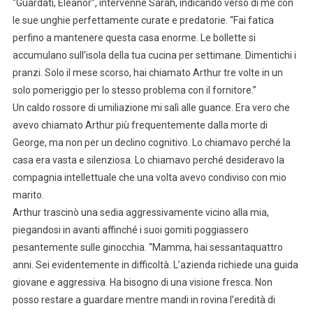
“Guardati, Eleanor”, intervenne Sarah, indicando verso di me con
le sue unghie perfettamente curate e predatorie. “Fai fatica
perfino a mantenere questa casa enorme. Le bollette si
accumulano sull’isola della tua cucina per settimane. Dimentichi i
pranzi. Solo il mese scorso, hai chiamato Arthur tre volte in un
solo pomeriggio per lo stesso problema con il fornitore.”
Un caldo rossore di umiliazione mi salì alle guance. Era vero che
avevo chiamato Arthur più frequentemente dalla morte di
George, ma non per un declino cognitivo. Lo chiamavo perché la
casa era vasta e silenziosa. Lo chiamavo perché desideravo la
compagnia intellettuale che una volta avevo condiviso con mio
marito.
Arthur trascinò una sedia aggressivamente vicino alla mia,
piegandosi in avanti affinché i suoi gomiti poggiassero
pesantemente sulle ginocchia. “Mamma, hai sessantaquattro
anni. Sei evidentemente in difficoltà. L’azienda richiede una guida
giovane e aggressiva. Ha bisogno di una visione fresca. Non
posso restare a guardare mentre mandi in rovina l’eredità di