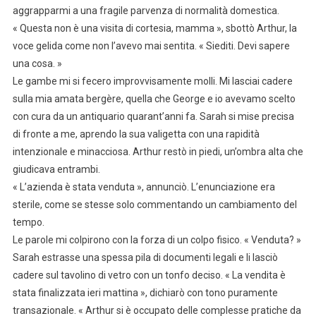
aggrapparmi a una fragile parvenza di normalità domestica.
« Questa non è una visita di cortesia, mamma », sbottò Arthur, la
voce gelida come non l’avevo mai sentita. « Siediti. Devi sapere
una cosa. »
Le gambe mi si fecero improvvisamente molli. Mi lasciai cadere
sulla mia amata bergère, quella che George e io avevamo scelto
con cura da un antiquario quarant’anni fa. Sarah si mise precisa
di fronte a me, aprendo la sua valigetta con una rapidità
intenzionale e minacciosa. Arthur restò in piedi, un’ombra alta che
giudicava entrambi.
« L’azienda è stata venduta », annunciò. L’enunciazione era
sterile, come se stesse solo commentando un cambiamento del
tempo.
Le parole mi colpirono con la forza di un colpo fisico. « Venduta? »
Sarah estrasse una spessa pila di documenti legali e li lasciò
cadere sul tavolino di vetro con un tonfo deciso. « La vendita è
stata finalizzata ieri mattina », dichiarò con tono puramente
transazionale. « Arthur si è occupato delle complesse pratiche da