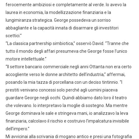
ferocemente ambiziosi e completamente al verde. Io avevo la
laurea in economia, la modellizzazione finanziaria e la
lungimiranza strategica. George possedeva un sorriso
abbagliante e la capacità innata di disarmare gli investitori
scettici.”
“La classica partnership simbiotica,” osservò David. “Tranne che
tutto il mondo degli affari presumeva che George fosse l’unico
motore intellettuale.”
“Il settore bancario commerciale negli anni Ottanta non era certo
accogliente verso le donne architetto dell’industria,” affermai,
posando la mia tazza di porcellana con un deciso tintinnio. “I
prestiti venivano concessi solo perché agli uomini piaceva
guardare George negli occhi. Quindi abbiamo dato loro il teatro
che volevano. Io interpretavo la moglie di sostegno. Ma mentre
George dominava le sale e stringeva mani, io analizzavo la leva
finanziaria, calcolavo il rischio e costruivo l’impalcatura invisibile
dell’impero.”
Mi avvicinai alla scrivania di mogano antico e presi una fotografia