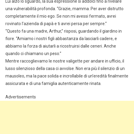
Lui alzò lo sguardo, la sua espressione si addolcì fino a rivelare
una vulnerabilità profonda. “Grazie, mamma. Per aver distrutto
completamente il mio ego. Se non mi avessi fermato, avrei
rovinato l’azienda di papà e ti avrei persa per sempre.”
“Questo fa una madre, Arthur,” risposi, guardando il giardino in
fiore. “Amiamo i nostri figli abbastanza da lasciarli cadere, e
abbiamo la forza di aiutarli a ricostruirsi dalle ceneri. Anche
quando ci chiamano un peso.”
Mentre raccoglievamo le nostre valigette per andare in ufficio, il
lusso silenzioso della casa ci avvolse. Non era più il silenzio di un
mausoleo, ma la pace solida e incrollabile di un’eredità finalmente
assicurata e di una famiglia autenticamente rinata.
Advertisements