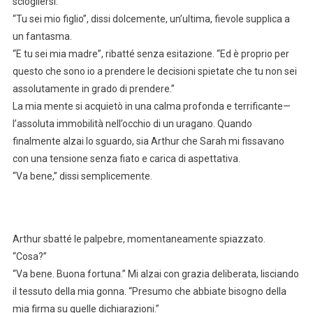
sciogliersi.
“Tu sei mio figlio”, dissi dolcemente, un’ultima, fievole supplica a
un fantasma.
“E tu sei mia madre”, ribatté senza esitazione. “Ed è proprio per
questo che sono io a prendere le decisioni spietate che tu non sei
assolutamente in grado di prendere.”
La mia mente si acquietò in una calma profonda e terrificante—
l’assoluta immobilità nell’occhio di un uragano. Quando
finalmente alzai lo sguardo, sia Arthur che Sarah mi fissavano
con una tensione senza fiato e carica di aspettativa.
“Va bene,” dissi semplicemente.
Arthur sbatté le palpebre, momentaneamente spiazzato.
“Cosa?”
“Va bene. Buona fortuna.” Mi alzai con grazia deliberata, lisciando
il tessuto della mia gonna. “Presumo che abbiate bisogno della
mia firma su quelle dichiarazioni.”