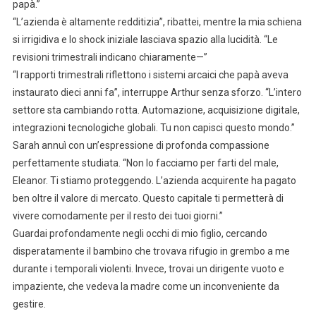
papà.”
“L’azienda è altamente redditizia”, ribattei, mentre la mia schiena
si irrigidiva e lo shock iniziale lasciava spazio alla lucidità. “Le
revisioni trimestrali indicano chiaramente—”
“I rapporti trimestrali riflettono i sistemi arcaici che papà aveva
instaurato dieci anni fa”, interruppe Arthur senza sforzo. “L’intero
settore sta cambiando rotta. Automazione, acquisizione digitale,
integrazioni tecnologiche globali. Tu non capisci questo mondo.”
Sarah annuì con un’espressione di profonda compassione
perfettamente studiata. “Non lo facciamo per farti del male,
Eleanor. Ti stiamo proteggendo. L’azienda acquirente ha pagato
ben oltre il valore di mercato. Questo capitale ti permetterà di
vivere comodamente per il resto dei tuoi giorni.”
Guardai profondamente negli occhi di mio figlio, cercando
disperatamente il bambino che trovava rifugio in grembo a me
durante i temporali violenti. Invece, trovai un dirigente vuoto e
impaziente, che vedeva la madre come un inconveniente da
gestire.