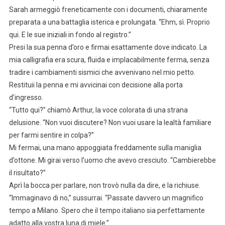
Sarah armeggiò freneticamente con i documenti, chiaramente
preparata a una battaglia isterica e prolungata. “Ehm, sì. Proprio
qui. E le sue iniziali in fondo al registro.”
Presi la sua penna d’oro e firmai esattamente dove indicato. La
mia calligrafia era scura, fluida e implacabilmente ferma, senza
tradire i cambiamenti sismici che avvenivano nel mio petto.
Restituii la penna e mi avvicinai con decisione alla porta
d’ingresso.
“Tutto qui?” chiamò Arthur, la voce colorata di una strana
delusione. “Non vuoi discutere? Non vuoi usare la lealtà familiare
per farmi sentire in colpa?”
Mi fermai, una mano appoggiata freddamente sulla maniglia
d’ottone. Mi girai verso l’uomo che avevo cresciuto. “Cambierebbe
il risultato?”
Aprì la bocca per parlare, non trovò nulla da dire, e la richiuse.
“Immaginavo di no,” sussurrai. “Passate davvero un magnifico
tempo a Milano. Spero che il tempo italiano sia perfettamente
adatto alla vostra luna di miele.”