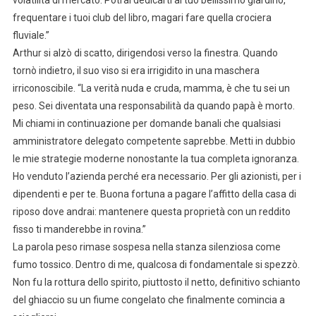
frequentare i tuoi club del libro, magari fare quella crociera
fluviale.”
Arthur si alzò di scatto, dirigendosi verso la finestra. Quando
tornò indietro, il suo viso si era irrigidito in una maschera
irriconoscibile. “La verità nuda e cruda, mamma, è che tu sei un
peso. Sei diventata una responsabilità da quando papà è morto.
Mi chiami in continuazione per domande banali che qualsiasi
amministratore delegato competente saprebbe. Metti in dubbio
le mie strategie moderne nonostante la tua completa ignoranza.
Ho venduto l’azienda perché era necessario. Per gli azionisti, per i
dipendenti e per te. Buona fortuna a pagare l’affitto della casa di
riposo dove andrai: mantenere questa proprietà con un reddito
fisso ti manderebbe in rovina.”
La parola peso rimase sospesa nella stanza silenziosa come
fumo tossico. Dentro di me, qualcosa di fondamentale si spezzò.
Non fu la rottura dello spirito, piuttosto il netto, definitivo schianto
del ghiaccio su un fiume congelato che finalmente comincia a