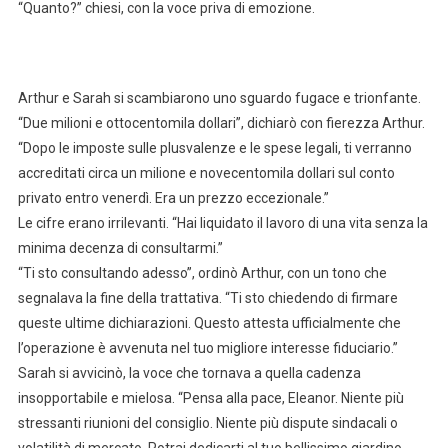
“Quanto?” chiesi, con la voce priva di emozione.
Arthur e Sarah si scambiarono uno sguardo fugace e trionfante.
“Due milioni e ottocentomila dollari”, dichiarò con fierezza Arthur.
“Dopo le imposte sulle plusvalenze e le spese legali, ti verranno
accreditati circa un milione e novecentomila dollari sul conto
privato entro venerdì. Era un prezzo eccezionale.”
Le cifre erano irrilevanti. “Hai liquidato il lavoro di una vita senza la
minima decenza di consultarmi.”
“Ti sto consultando adesso”, ordinò Arthur, con un tono che
segnalava la fine della trattativa. “Ti sto chiedendo di firmare
queste ultime dichiarazioni. Questo attesta ufficialmente che
l’operazione è avvenuta nel tuo migliore interesse fiduciario.”
Sarah si avvicinò, la voce che tornava a quella cadenza
insopportabile e mielosa. “Pensa alla pace, Eleanor. Niente più
stressanti riunioni del consiglio. Niente più dispute sindacali o
volatilità di mercato. Potrai dedicarti al tuo bellissimo giardino,