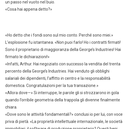
un passo nel vuoto nel buio.
«Cosa hai appena detto?»
«Ho detto che i fondi sono sul mio conto. Perché sono miei.»
L’esplosione fu istantanea. «Non puoi farlo! Ho i contratti firmati!
Sono il proprietario di maggioranza della George’s Industries! Hai
firmato le dichiarazioni!»
«Infatti, Arthur. Hai negoziato con successo la vendita del trenta
percento della George’s Industries. Hai venduto gli obblighi
salariali dei dipendenti, l’affitto in centro e la responsabilità
domestica. Congratulazioni per la tua transazione.»
«Allora dove—» Si interruppe, le parole gli si strozzarono in gola
quando l’orribile geometria della trappola gli divenne finalmente
chiara.
«Dove sono le attività fondamentali?» conclusi io per lui, con voce
priva di pietà. «La proprietà intellettuale internazionale, le società
immobiliari, il software di produzione proprietario? Questi beni