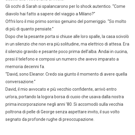
Gli occhi di Sarah si spalancarono per lo shock autentico. “Come
diavolo hai fatto a sapere del viaggio a Milano?”
Offrii loro il mio primo sorriso genuino del pomeriggio. “So molto
di più di quanto pensiate.”
Dopo che la pesante porta si chiuse alle loro spalle, la casa scivolò
in un silenzio che non era più solitudine, ma elettrico di attesa. Era
il silenzio gravido e pesante poco prima dell’alba. Andai in cucina,
presi il telefono e composi un numero che avevo imparato a
memoria decenni fa.
“David, sono Eleanor. Credo sia giunto il momento di avere quella
conversazione.”
David, il mio avvocato e più vecchio confidente, arrivò entro
un’ora, portando la logora borsa di cuoio che usava dalla nostra
prima incorporazione negli anni ’80. Si accomodò sulla vecchia
poltrona di pelle di George senza aspettare invito, il suo volto
segnato da profonde rughe di preoccupazione.