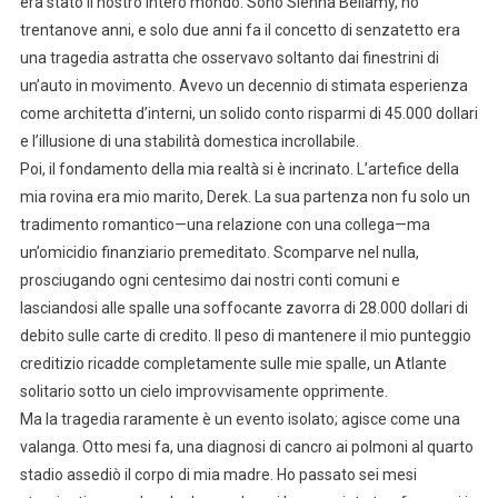
era stato il nostro intero mondo. Sono Sienna Bellamy, ho
trentanove anni, e solo due anni fa il concetto di senzatetto era
una tragedia astratta che osservavo soltanto dai finestrini di
un’auto in movimento. Avevo un decennio di stimata esperienza
come architetta d’interni, un solido conto risparmi di 45.000 dollari
e l’illusione di una stabilità domestica incrollabile.
Poi, il fondamento della mia realtà si è incrinato. L’artefice della
mia rovina era mio marito, Derek. La sua partenza non fu solo un
tradimento romantico—una relazione con una collega—ma
un’omicidio finanziario premeditato. Scomparve nel nulla,
prosciugando ogni centesimo dai nostri conti comuni e
lasciandosi alle spalle una soffocante zavorra di 28.000 dollari di
debito sulle carte di credito. Il peso di mantenere il mio punteggio
creditizio ricadde completamente sulle mie spalle, un Atlante
solitario sotto un cielo improvvisamente opprimente.
Ma la tragedia raramente è un evento isolato; agisce come una
valanga. Otto mesi fa, una diagnosi di cancro ai polmoni al quarto
stadio assediò il corpo di mia madre. Ho passato sei mesi