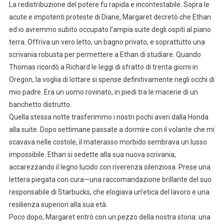
La redistribuzione del potere fu rapida e incontestabile. Sopra le
acute e impotenti proteste di Diane, Margaret decretò che Ethan
ed io avremmo subito occupato l’ampia suite degli ospiti al piano
terra. Offriva un vero letto, un bagno privato, e soprattutto una
scrivania robusta per permettere a Ethan di studiare. Quando
Thomas ricordò a Richard le leggi di sfratto di trenta giorni in
Oregon, la voglia di lottare si spense definitivamente negli occhi di
mio padre. Era un uomo rovinato, in piedi tra le macerie di un
banchetto distrutto.
Quella stessa notte trasferimmo i nostri pochi averi dalla Honda
alla suite. Dopo settimane passate a dormire con il volante che mi
scavava nelle costole, il materasso morbido sembrava un lusso
impossibile. Ethan si sedette alla sua nuova scrivania,
accarezzando il legno lucido con riverenza silenziosa. Prese una
lettera piegata con cura—una raccomandazione brillante del suo
responsabile di Starbucks, che elogiava un’etica del lavoro e una
resilienza superiori alla sua età.
Poco dopo, Margaret entrò con un pezzo della nostra storia: una