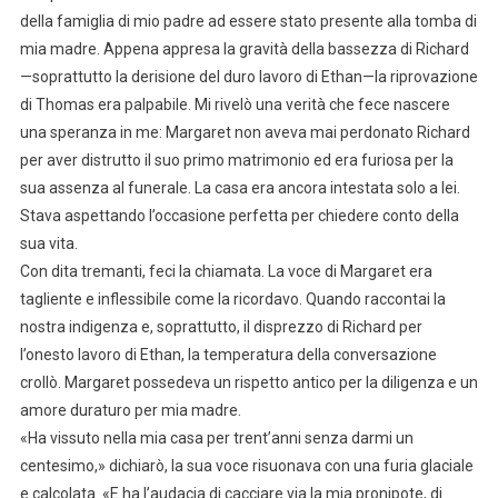
della famiglia di mio padre ad essere stato presente alla tomba di
mia madre. Appena appresa la gravità della bassezza di Richard
—soprattutto la derisione del duro lavoro di Ethan—la riprovazione
di Thomas era palpabile. Mi rivelò una verità che fece nascere
una speranza in me: Margaret non aveva mai perdonato Richard
per aver distrutto il suo primo matrimonio ed era furiosa per la
sua assenza al funerale. La casa era ancora intestata solo a lei.
Stava aspettando l’occasione perfetta per chiedere conto della
sua vita.
Con dita tremanti, feci la chiamata. La voce di Margaret era
tagliente e inflessibile come la ricordavo. Quando raccontai la
nostra indigenza e, soprattutto, il disprezzo di Richard per
l’onesto lavoro di Ethan, la temperatura della conversazione
crollò. Margaret possedeva un rispetto antico per la diligenza e un
amore duraturo per mia madre.
«Ha vissuto nella mia casa per trent’anni senza darmi un
centesimo,» dichiarò, la sua voce risuonava con una furia glaciale
e calcolata. «E ha l’audacia di cacciare via la mia pronipote, di