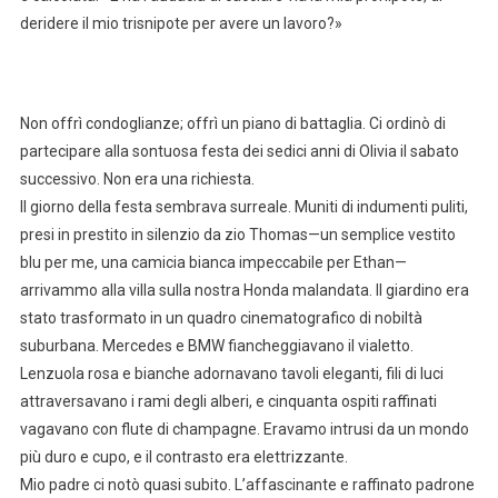
deridere il mio trisnipote per avere un lavoro?»
Non offrì condoglianze; offrì un piano di battaglia. Ci ordinò di
partecipare alla sontuosa festa dei sedici anni di Olivia il sabato
successivo. Non era una richiesta.
Il giorno della festa sembrava surreale. Muniti di indumenti puliti,
presi in prestito in silenzio da zio Thomas—un semplice vestito
blu per me, una camicia bianca impeccabile per Ethan—
arrivammo alla villa sulla nostra Honda malandata. Il giardino era
stato trasformato in un quadro cinematografico di nobiltà
suburbana. Mercedes e BMW fiancheggiavano il vialetto.
Lenzuola rosa e bianche adornavano tavoli eleganti, fili di luci
attraversavano i rami degli alberi, e cinquanta ospiti raffinati
vagavano con flute di champagne. Eravamo intrusi da un mondo
più duro e cupo, e il contrasto era elettrizzante.
Mio padre ci notò quasi subito. L’affascinante e raffinato padrone