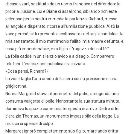
di casa svanì, sostituito da un uomo frenetico nel difendere la
propria illusione. Lui e Diane ci assalirono, sibilando richieste
velenose per la nostra immediata partenza. Richard, messo
all’angolo e disperato, ricorse all’umiliazione pubblica. Alzò la
voce perché tutti i presenti ascoltassero i dettagli scandalosi: la
mia senzatetto, il mio matrimonio fallito, mia madre defunta, e,
cosa più imperdonabile, mio figlio il “ragazzo del caffè.”
La folla cadde in un silenzio avido e a disagio. Comparvero
telefoni. L’esecuzione pubblica era iniziata.
«Cosa pensi, Richard?»
La voce tagliò l’aria umida della sera con la precisione di una
ghigliottina.
Nonna Margaret stava al perimetro del patio, stringendo una
consunta valigetta di pelle. Nonostante la sua statura minuta,
dominava lo spazio come una tempesta in arrivo. Dietro di lei
c’era zio Thomas, un monumento impassibile della legge. La
musica si spense di colpo.
Margaret ignorò completamente suo figlio, marciando dritta