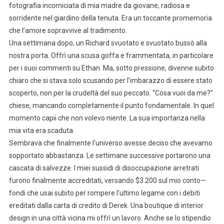
fotografia incorniciata di mia madre da giovane, radiosa e
sorridente nel giardino della tenuta. Era un toccante promemoria
che l’amore sopravvive al tradimento.
Una settimana dopo, un Richard svuotato e svuotato bussò alla
nostra porta. Offrì una scusa goffa e frammentata, in particolare
per i suoi commenti su Ethan. Ma, sotto pressione, divenne subito
chiaro che si stava solo scusando per l’imbarazzo di essere stato
scoperto, non per la crudeltà del suo peccato. “Cosa vuoi da me?”
chiese, mancando completamente il punto fondamentale. In quel
momento capii che non volevo niente. La sua importanza nella
mia vita era scaduta.
Sembrava che finalmente l’universo avesse deciso che avevamo
sopportato abbastanza. Le settimane successive portarono una
cascata di salvezze. I miei sussidi di disoccupazione arretrati
furono finalmente accreditati, versando $3.200 sul mio conto—
fondi che usai subito per rompere l’ultimo legame con i debiti
ereditati dalla carta di credito di Derek. Una boutique di interior
design in una città vicina mi offrì un lavoro. Anche se lo stipendio