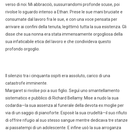
verso di noi. Mi abbracciò, sussurrandomi profonde scuse, poi
rivolse lo sguardo intenso a Ethan. Prese le sue mani bruciate e
consumate dal lavoro fra le sue, e con una voce pensata per
arrivare ai confini della tenuta, legittimò tutta la sua esistenza. Gli
disse che sua nonna era stata immensamente orgogliosa della
sua infaticabile etica del lavoro e che condivideva questo
profondo orgoglio.
Il silenzio tra i cinquanta ospiti era assoluto, carico di una
catastrofe imminente.
Margaret si rivolse poi a suo figlio. Seguì uno smantellamento
sistematico e pubblico di Richard Bellamy. Mise a nudo la sua
codardia—la sua assenza al funerale della devota ex moglie per
via di un saggio di pianoforte. Esposè la sua crudeltà—il suo rifiuto
di offrire rifugio al suo stesso sangue mentre dedicava tre stanze
ai passatempi di un adolescente. E infine usò la sua arroganza