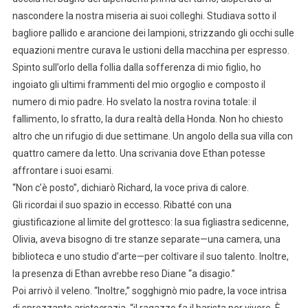
nascondere la nostra miseria ai suoi colleghi. Studiava sotto il
bagliore pallido e arancione dei lampioni, strizzando gli occhi sulle
equazioni mentre curava le ustioni della macchina per espresso.
Spinto sull’orlo della follia dalla sofferenza di mio figlio, ho
ingoiato gli ultimi frammenti del mio orgoglio e composto il
numero di mio padre. Ho svelato la nostra rovina totale: il
fallimento, lo sfratto, la dura realtà della Honda. Non ho chiesto
altro che un rifugio di due settimane. Un angolo della sua villa con
quattro camere da letto. Una scrivania dove Ethan potesse
affrontare i suoi esami.
“Non c’è posto”, dichiarò Richard, la voce priva di calore.
Gli ricordai il suo spazio in eccesso. Ribatté con una
giustificazione al limite del grottesco: la sua figliastra sedicenne,
Olivia, aveva bisogno di tre stanze separate—una camera, una
biblioteca e uno studio d’arte—per coltivare il suo talento. Inoltre,
la presenza di Ethan avrebbe reso Diane “a disagio.”
Poi arrivò il veleno. “Inoltre,” sogghignò mio padre, la voce intrisa