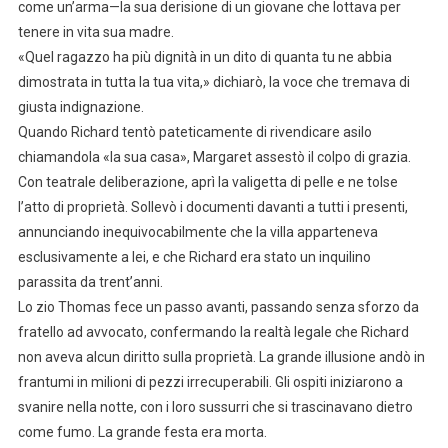
come un’arma—la sua derisione di un giovane che lottava per
tenere in vita sua madre.
«Quel ragazzo ha più dignità in un dito di quanta tu ne abbia
dimostrata in tutta la tua vita,» dichiarò, la voce che tremava di
giusta indignazione.
Quando Richard tentò pateticamente di rivendicare asilo
chiamandola «la sua casa», Margaret assestò il colpo di grazia.
Con teatrale deliberazione, aprì la valigetta di pelle e ne tolse
l’atto di proprietà. Sollevò i documenti davanti a tutti i presenti,
annunciando inequivocabilmente che la villa apparteneva
esclusivamente a lei, e che Richard era stato un inquilino
parassita da trent’anni.
Lo zio Thomas fece un passo avanti, passando senza sforzo da
fratello ad avvocato, confermando la realtà legale che Richard
non aveva alcun diritto sulla proprietà. La grande illusione andò in
frantumi in milioni di pezzi irrecuperabili. Gli ospiti iniziarono a
svanire nella notte, con i loro sussurri che si trascinavano dietro
come fumo. La grande festa era morta.