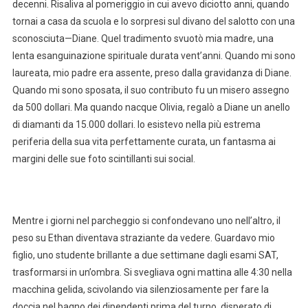
decenni. Risaliva al pomeriggio in cui avevo diciotto anni, quando
tornai a casa da scuola e lo sorpresi sul divano del salotto con una
sconosciuta—Diane. Quel tradimento svuotò mia madre, una
lenta esanguinazione spirituale durata vent’anni. Quando mi sono
laureata, mio padre era assente, preso dalla gravidanza di Diane.
Quando mi sono sposata, il suo contributo fu un misero assegno
da 500 dollari. Ma quando nacque Olivia, regalò a Diane un anello
di diamanti da 15.000 dollari. Io esistevo nella più estrema
periferia della sua vita perfettamente curata, un fantasma ai
margini delle sue foto scintillanti sui social.
Mentre i giorni nel parcheggio si confondevano uno nell’altro, il
peso su Ethan diventava straziante da vedere. Guardavo mio
figlio, uno studente brillante a due settimane dagli esami SAT,
trasformarsi in un’ombra. Si svegliava ogni mattina alle 4:30 nella
macchina gelida, scivolando via silenziosamente per fare la
doccia nel bagno dei dipendenti prima del turno, disperato di