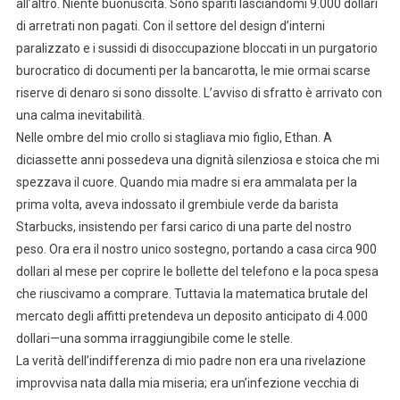
all’altro. Niente buonuscita. Sono spariti lasciandomi 9.000 dollari
di arretrati non pagati. Con il settore del design d’interni
paralizzato e i sussidi di disoccupazione bloccati in un purgatorio
burocratico di documenti per la bancarotta, le mie ormai scarse
riserve di denaro si sono dissolte. L’avviso di sfratto è arrivato con
una calma inevitabilità.
Nelle ombre del mio crollo si stagliava mio figlio, Ethan. A
diciassette anni possedeva una dignità silenziosa e stoica che mi
spezzava il cuore. Quando mia madre si era ammalata per la
prima volta, aveva indossato il grembiule verde da barista
Starbucks, insistendo per farsi carico di una parte del nostro
peso. Ora era il nostro unico sostegno, portando a casa circa 900
dollari al mese per coprire le bollette del telefono e la poca spesa
che riuscivamo a comprare. Tuttavia la matematica brutale del
mercato degli affitti pretendeva un deposito anticipato di 4.000
dollari—una somma irraggiungibile come le stelle.
La verità dell’indifferenza di mio padre non era una rivelazione
improvvisa nata dalla mia miseria; era un’infezione vecchia di