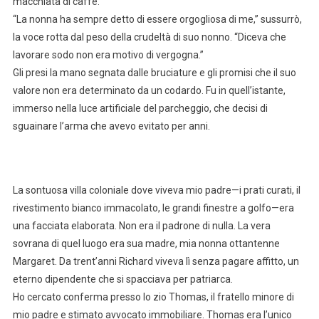
macchiata di caffè.
“La nonna ha sempre detto di essere orgogliosa di me,” sussurrò,
la voce rotta dal peso della crudeltà di suo nonno. “Diceva che
lavorare sodo non era motivo di vergogna.”
Gli presi la mano segnata dalle bruciature e gli promisi che il suo
valore non era determinato da un codardo. Fu in quell’istante,
immerso nella luce artificiale del parcheggio, che decisi di
sguainare l’arma che avevo evitato per anni.
La sontuosa villa coloniale dove viveva mio padre—i prati curati, il
rivestimento bianco immacolato, le grandi finestre a golfo—era
una facciata elaborata. Non era il padrone di nulla. La vera
sovrana di quel luogo era sua madre, mia nonna ottantenne
Margaret. Da trent’anni Richard viveva lì senza pagare affitto, un
eterno dipendente che si spacciava per patriarca.
Ho cercato conferma presso lo zio Thomas, il fratello minore di
mio padre e stimato avvocato immobiliare. Thomas era l’unico