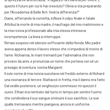
di sprezzante aristocrazia, “il ragazzo fa il barista per vivere. È
questo il futuro per cui lo hai cresciuto? Olivia si sta preparando
per l’Accademia di Belle Arti. Vedi la differenza?”
Diane, afferrando la cornetta, inflisse il colpo finale e fatale.
Attribuì la morte di mia madre, il naufragio del mio matrimonio e
la mia rovina professionale alla mia stessa intrinseca
incompetenza. La linea si interruppe.
Rimasi sospeso nel silenzio soffocante della Honda. Mio padre
aveva appena deriso il lavoro stesso che ci impediva di morire di
fame. Richiamai, le mani tremanti per l’adrenalina che non
provavo da anni, e pronunciai un nome che portava con sé un
presagio di sventura: nonna Margaret.
Il solo nome di mia nonna suscitava nel freddo esterno di Richard
una risonanza di terrore. Riattaccò in fretta, ma il danno era fatto.
Dal sedile posteriore, un singhiozzo sommesso mi spezzò il
cuore. Ethan era rientrato dal turno in tempo per sentire l’uomo
che condivideva il suo sangue sminuire il suo sacrificio. Le sue
spalle tremavano mentre piangeva, ancora in uniforme