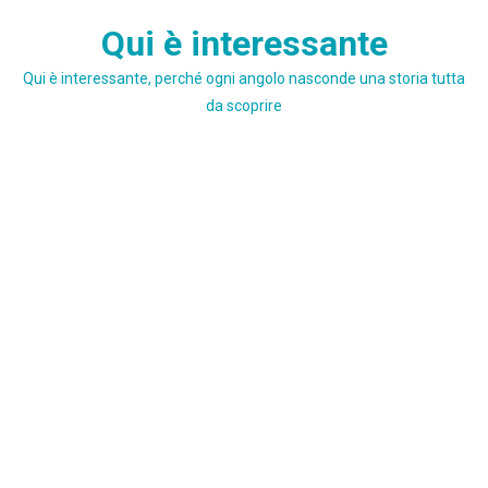
Skip
Qui è interessante
to
content
Qui è interessante, perché ogni angolo nasconde una storia tutta
da scoprire