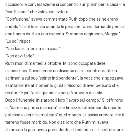
occasioni la conversazione si concentrò sui “piani” per la casa—la
“confusione” che volevano evitare.
“Confusione,” aveva commentato Ruth dopo che se ne erano
andati, “di solito inizia quando le persone fanno domande per cui
non hanno diritto a una risposta. Si stanno aggirando, Maggie.”
“Lo so,” risposi.
“Non lascio a loro la mia casa.”
“Non devi farlo.”
Ruth morì di martedì a ottobre. Mi sono occupata delle
disposizioni. Daniel tenne un discorso di tre minuti durante la
cerimonia sul suo “spirito indipendente”, la voce che si spezzava
esattamente al momento giusto. Ricordo di aver pensato che
recitare è più facile quando lo hai già provato da solo.
Dopo il funerale, iniziarono il loro “lavoro sul campo.” Si offrirono
di “dare una prima occhiata” alle finanze, sottolineando quanto
potesse essere “complicato” quel mondo. Li lasciai credere che il
terreno fosse morbido. Non dissi loro che Ruth mi aveva
chiamato la primavera precedente, chiedendomi di confermare il