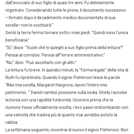
dall’avvocato di suo figlio di quasi tre anni. Fu debitamente
registrato. Considerando tutte le prove, il documento successivo
—firmato dopo il decadimento medico documentato di sua
sorella—non lo sostituirà.”
Sentii la terra ferma tornare sotto i miei piedi. “Quindi sono l’unica
beneficiaria.”
“Sì,” disse. “Vuole che lo spieghi a suo figlio prima della lettura?”
Pensai al corridoio. Pensai all’”errore amministrativo.”
“No,” dissi. “Può ascoltarlo con gli altri.”
La lettura fu breve. In quindici minuti, la “forma legale” della vita di
Ruth fu ripristinata. Quando il signor Patterson lesse le parole
“Alla mia sorella, Margaret Hargrove, lascio l’intero mio
patrimonio…” Daniel cambiò posizione sulla sedia. Shelly raccolse
la borsa con una rapidità furibonda. Uscirono prima che la
riunione fosse ufficialmente sciolta, i loro passi rimbombando con
una velocità che tradiva più di quanto mai avrebbe potuto la
rabbia.
La settimana seguente, incontrai di nuovo il signor Patterson. Non