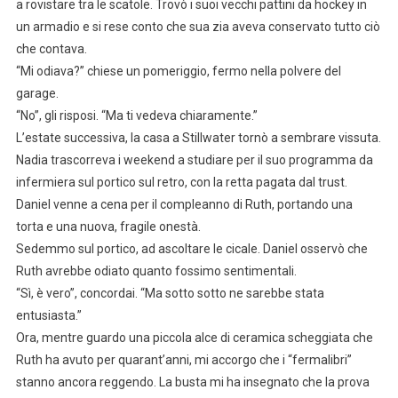
a rovistare tra le scatole. Trovò i suoi vecchi pattini da hockey in
un armadio e si rese conto che sua zia aveva conservato tutto ciò
che contava.
“Mi odiava?” chiese un pomeriggio, fermo nella polvere del
garage.
“No”, gli risposi. “Ma ti vedeva chiaramente.”
L’estate successiva, la casa a Stillwater tornò a sembrare vissuta.
Nadia trascorreva i weekend a studiare per il suo programma da
infermiera sul portico sul retro, con la retta pagata dal trust.
Daniel venne a cena per il compleanno di Ruth, portando una
torta e una nuova, fragile onestà.
Sedemmo sul portico, ad ascoltare le cicale. Daniel osservò che
Ruth avrebbe odiato quanto fossimo sentimentali.
“Sì, è vero”, concordai. “Ma sotto sotto ne sarebbe stata
entusiasta.”
Ora, mentre guardo una piccola alce di ceramica scheggiata che
Ruth ha avuto per quarant’anni, mi accorgo che i “fermalibri”
stanno ancora reggendo. La busta mi ha insegnato che la prova