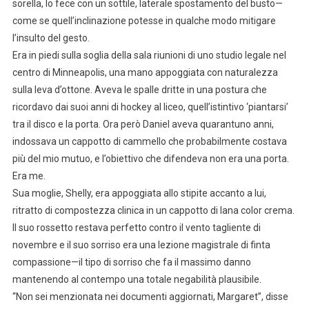
sorella, lo fece con un sottile, laterale spostamento del busto—
come se quell’inclinazione potesse in qualche modo mitigare
l’insulto del gesto.
Era in piedi sulla soglia della sala riunioni di uno studio legale nel
centro di Minneapolis, una mano appoggiata con naturalezza
sulla leva d’ottone. Aveva le spalle dritte in una postura che
ricordavo dai suoi anni di hockey al liceo, quell’istintivo ‘piantarsi’
tra il disco e la porta. Ora però Daniel aveva quarantuno anni,
indossava un cappotto di cammello che probabilmente costava
più del mio mutuo, e l’obiettivo che difendeva non era una porta.
Era me.
Sua moglie, Shelly, era appoggiata allo stipite accanto a lui,
ritratto di compostezza clinica in un cappotto di lana color crema.
Il suo rossetto restava perfetto contro il vento tagliente di
novembre e il suo sorriso era una lezione magistrale di finta
compassione—il tipo di sorriso che fa il massimo danno
mantenendo al contempo una totale negabilità plausibile.
“Non sei menzionata nei documenti aggiornati, Margaret”, disse