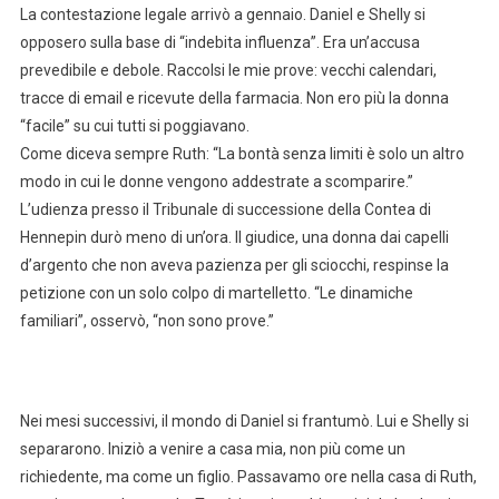
La contestazione legale arrivò a gennaio. Daniel e Shelly si
opposero sulla base di “indebita influenza”. Era un’accusa
prevedibile e debole. Raccolsi le mie prove: vecchi calendari,
tracce di email e ricevute della farmacia. Non ero più la donna
“facile” su cui tutti si poggiavano.
Come diceva sempre Ruth: “La bontà senza limiti è solo un altro
modo in cui le donne vengono addestrate a scomparire.”
L’udienza presso il Tribunale di successione della Contea di
Hennepin durò meno di un’ora. Il giudice, una donna dai capelli
d’argento che non aveva pazienza per gli sciocchi, respinse la
petizione con un solo colpo di martelletto. “Le dinamiche
familiari”, osservò, “non sono prove.”
Nei mesi successivi, il mondo di Daniel si frantumò. Lui e Shelly si
separarono. Iniziò a venire a casa mia, non più come un
richiedente, ma come un figlio. Passavamo ore nella casa di Ruth,