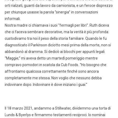
orti rialzati, guanti da lavoro da camionista, e un feroce disprezzo
per chiunque usasse la parola “sinergia” in conversazioni
informali.
Nostra madre ci chiamava i suoi “fermagli per libri”. Ruth diceva
che ci faceva sembrare decorative, ma la verità è più profonda:
custodivamo tra noi il peso della storia familiare. Quando le fu
diagnosticato il Parkinson diciotto mesi prima della morte, non si
abbandonò al dramma. Si dedicò ai blocchi per appunti legali.
“Maggie,” mi aveva detto un martedì pomeriggio mentre
compravo pomodori in scatola da Cub Foods. “Ho bisogno che
affrontiamo qualcosa correttamente finché sono ancora
completamente me stessa. Non voglio che nessuno debba
indovinare dopo. Indovinare è dove iniziano i guai.”
Il 18 marzo 2021, andammo a Stillwater, dividemmo una torta di
Lunds & Byerlys e firmammo testamenti reciproci. Io nominai