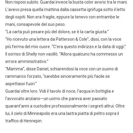
Non risposi subito. Guardai invece la busta color avorio tra le mani.
L’avevo presa quella mattina dalla cassetta ignifuga sotto il letto
degli ospiti. Non era fragile, eppure la tenevo con entrambe le
mani, consapevole del suo peso.
“La carta può pesare più del dolore, se è la carta giusta.”
“Ho ricevuto una lettera da Patterson & Cole”, dissi, con la voce
più ferma del mio cuore. “C’era questo indirizzo e la data di oggi.”
Il sorriso di Shelly non vacillò. “Allora qualcuno ha commesso un
errore amministrativo.”
“Mamma”, disse Daniel, schiarendosi la voce con un suono di
rammarico forzato, “sarebbe sinceramente più facile se
aspettassi fuori.”
Guardai oltre loro. Vidi il tavolo di noce, l’acqua in bottiglia e
l’avvocato anziano—un uomo che pareva aver passato
quarant’anni a custodire professionalmente i segreti altrui. Oltre
lui, il cielo di Minneapolis era una lastra piatta di peltro sopra il
traffico di Hennepin.