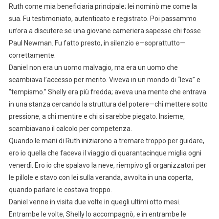
Ruth come mia beneficiaria principale; lei nominò me come la
sua. Fu testimoniato, autenticato e registrato. Poi passammo
un’ora a discutere se una giovane cameriera sapesse chi fosse
Paul Newman. Fu fatto presto, in silenzio e—soprattutto—
correttamente.
Daniel non era un uomo malvagio, ma era un uomo che
scambiava l’accesso per merito. Viveva in un mondo di “leva” e
“tempismo.” Shelly era più fredda; aveva una mente che entrava
in una stanza cercando la struttura del potere—chi mettere sotto
pressione, a chi mentire e chi si sarebbe piegato. Insieme,
scambiavano il calcolo per competenza.
Quando le mani di Ruth iniziarono a tremare troppo per guidare,
ero io quella che faceva il viaggio di quarantacinque miglia ogni
venerdì. Ero io che spalavo la neve, riempivo gli organizzatori per
le pillole e stavo con lei sulla veranda, avvolta in una coperta,
quando parlare le costava troppo.
Daniel venne in visita due volte in quegli ultimi otto mesi.
Entrambe le volte, Shelly lo accompagnò, e in entrambe le