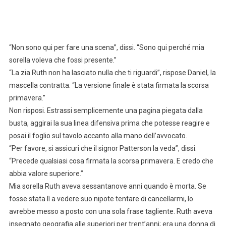
“Non sono qui per fare una scena”, dissi. “Sono qui perché mia
sorella voleva che fossi presente.”
“La zia Ruth non ha lasciato nulla che ti riguardi”, rispose Daniel, la
mascella contratta. “La versione finale è stata firmata la scorsa
primavera.”
Non risposi. Estrassi semplicemente una pagina piegata dalla
busta, aggirai la sua linea difensiva prima che potesse reagire e
posai il foglio sul tavolo accanto alla mano dell’avvocato.
“Per favore, si assicuri che il signor Patterson la veda”, dissi.
“Precede qualsiasi cosa firmata la scorsa primavera. E credo che
abbia valore superiore.”
Mia sorella Ruth aveva sessantanove anni quando è morta. Se
fosse stata lì a vedere suo nipote tentare di cancellarmi, lo
avrebbe messo a posto con una sola frase tagliente. Ruth aveva
insegnato geografia alle superiori per trent’anni; era una donna di