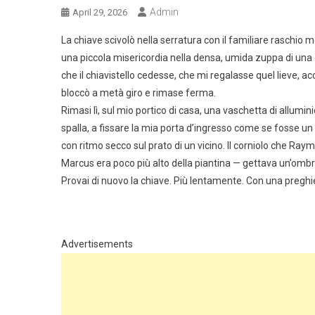
Admin
April 29, 2026
La chiave scivolò nella serratura con il familiare raschio 
una piccola misericordia nella densa, umida zuppa di una
che il chiavistello cedesse, che mi regalasse quel lieve, ac
bloccò a metà giro e rimase ferma.
Rimasi lì, sul mio portico di casa, una vaschetta di allumin
spalla, a fissare la mia porta d’ingresso come se fosse un p
con ritmo secco sul prato di un vicino. Il corniolo che Ra
Marcus era poco più alto della piantina — gettava un’ombra
Provai di nuovo la chiave. Più lentamente. Con una preghie
Advertisements