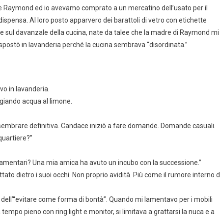
 che Raymond ed io avevamo comprato a un mercatino dell’usato per il
ispensa. Al loro posto apparvero dei barattoli di vetro con etichette
tte sul davanzale della cucina, nate da talee che la madre di Raymond mi
spostò in lavanderia perché la cucina sembrava “disordinata.”
vo in lavanderia.
ggiando acqua al limone.
mbrare definitiva. Candace iniziò a fare domande. Domande casuali.
quartiere?”
tamentari? Una mia amica ha avuto un incubo con la successione.”
ato dietro i suoi occhi. Non proprio avidità. Più come il rumore interno d
e dell’“evitare come forma di bontà”. Quando mi lamentavo per i mobili
 tempo pieno con ring light e monitor, si limitava a grattarsi la nuca e a