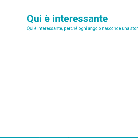
Skip
to
Qui è interessante
content
Qui è interessante, perché ogni angolo nasconde una stori