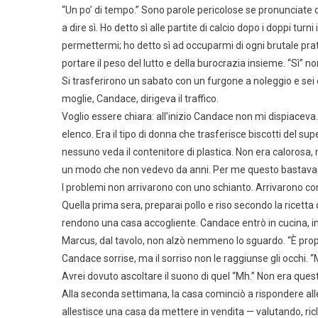
“Un po’ di tempo.” Sono parole pericolose se pronunciate d
a dire sì. Ho detto sì alle partite di calcio dopo i doppi tur
permettermi; ho detto sì ad occuparmi di ogni brutale pra
portare il peso del lutto e della burocrazia insieme. “Sì” n
Si trasferirono un sabato con un furgone a noleggio e sei 
moglie, Candace, dirigeva il traffico.
Voglio essere chiara: all’inizio Candace non mi dispiaceva
elenco. Era il tipo di donna che trasferisce biscotti del su
nessuno veda il contenitore di plastica. Non era calorosa,
un modo che non vedevo da anni. Per me questo bastava
I problemi non arrivarono con uno schianto. Arrivarono con 
Quella prima sera, preparai pollo e riso secondo la ricetta 
rendono una casa accogliente. Candace entrò in cucina, incr
Marcus, dal tavolo, non alzò nemmeno lo sguardo. “È propr
Candace sorrise, ma il sorriso non le raggiunse gli occhi.
Avrei dovuto ascoltare il suono di quel “Mh.” Non era questi
Alla seconda settimana, la casa cominciò a rispondere al
allestisce una casa da mettere in vendita — valutando, ric