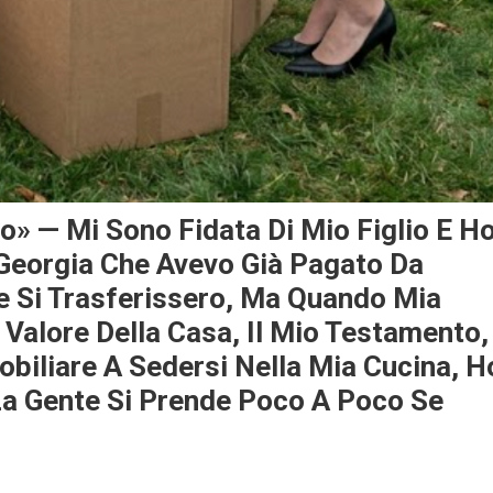
o» — Mi Sono Fidata Di Mio Figlio E H
 Georgia Che Avevo Già Pagato Da
e Si Trasferissero, Ma Quando Mia
l Valore Della Casa, Il Mio Testamento,
biliare A Sedersi Nella Mia Cucina, H
La Gente Si Prende Poco A Poco Se