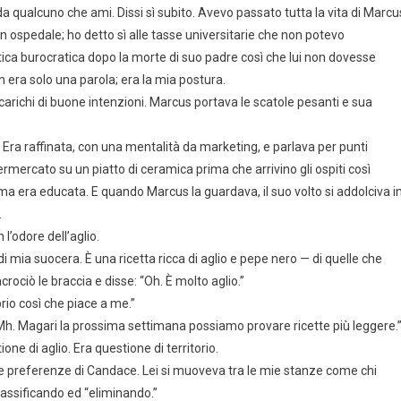
a qualcuno che ami. Dissi sì subito. Avevo passato tutta la vita di Marcu
ni in ospedale; ho detto sì alle tasse universitarie che non potevo
tica burocratica dopo la morte di suo padre così che lui non dovesse
on era solo una parola; era la mia postura.
carichi di buone intenzioni. Marcus portava le scatole pesanti e sua
. Era raffinata, con una mentalità da marketing, e parlava per punti
permercato su un piatto di ceramica prima che arrivino gli ospiti così
 ma era educata. E quando Marcus la guardava, il suo volto si addolciva i
.
l’odore dell’aglio.
di mia suocera. È una ricetta ricca di aglio e pepe nero — di quelle che
ociò le braccia e disse: “Oh. È molto aglio.”
io così che piace a me.”
 “Mh. Magari la prossima settimana possiamo provare ricette più leggere.
one di aglio. Era questione di territorio.
le preferenze di Candace. Lei si muoveva tra le mie stanze come chi
lassificando ed “eliminando.”