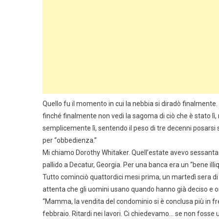
Quello fu il momento in cui la nebbia si diradò finalmente
finché finalmente non vedi la sagoma di ciò che è stato lì, n
semplicemente lì, sentendo il peso di tre decenni posarsi
per “obbedienza.”
Mi chiamo Dorothy Whitaker. Quell’estate avevo sessantaqu
pallido a Decatur, Georgia. Per una banca era un “bene illiqu
Tutto cominciò quattordici mesi prima, un martedì sera di 
attenta che gli uomini usano quando hanno già deciso e 
“Mamma, la vendita del condominio si è conclusa più in f
febbraio. Ritardi nei lavori. Ci chiedevamo… se non foss