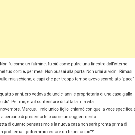
. Non fu come un fulmine; fu più come pulire una finestra dall’interno
el tuo cortile, per mesi. Non bussai alla porta. Non urlai ai vicini. Rimasi
 sulla mia schiena, e capii che per troppo tempo avevo scambiato “pace”
attro anni, ero vedova da undici anni e proprietaria di una casa giallo
ido”. Per me, era il contenitore di tutta la mia vita.
novembre. Marcus, il mio unico figlio, chiamò con quella voce specifica 
ora cercano di presentartelo come un suggerimento.
retta di quanto pensassimo e la nuova casa non sarà pronta prima di
e un problema… potremmo restare da te per un po’?”