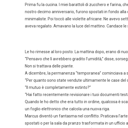
Prima fu la cucina. I miei barattoli di zucchero e farina,
nostro decimo anniversario, furono spostati in fondo alla d
minimaliste. Poi toccò alle violette africane. Ne avevo se
aveva regalato. Amavano la luce del mattino. Candace le 
Le ho rimesse al loro posto. La mattina dopo, erano di nuo
“Pensavo che lì avrebbero gradito l’umidità,” disse, sorse
Non si trattava delle piante.
A dicembre, la permanenza “temporanea” cominciava a se
“Per quanto sono state vendute ultimamente le case del 
“Il mutuo è completamente estinto?”
“Hai fatto recentemente revisionare i tuoi documenti tes
Quando le ho detto che era tutto in ordine, qualcosa è scatt
un foglio elettronico che calcola una nuova riga.
Marcus diventò un fantasma nel conflitto. Praticava l’art
spostati o per la sala da pranzo trasformata in un ufficio a