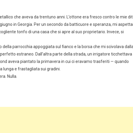
metallico che aveva da trentuno anni. L’ottone era fresco contro le mie dit
 giugno in Georgia. Per un secondo da batticuore e speranza, mi aspetta
cogliente tonfo di una casa che si apre al suo proprietario. Invece, si
io della parrocchia appoggiata sul fianco e la borsa che mi scivolava dall
erfetto estraneo. Dall’altra parte della strada, un irrigatore ticchettava
ymond aveva piantato la primavera in cui ci eravamo trasferiti — quando
 lunga e frastagliata sui gradini.
ra. Nulla.