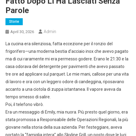
Fatto Dopo Li Ha Lasciati Senza
Parole
Storie
Admin
April 30, 2026
La cucina era silenziosa, fatta eccezione per il ronzio del
frigorifero—una moderna bestia d’acciaio inox che avevo pagato
ma di cui raramente mi era permesso godere. Erano le 21:30 e la
casa odorava del detergente per pavimenti che avevo passato
tre ore ad applicare sul parquet. Le mie mani, callose per una vita
di lavoro e ora con un leggero odore di candeggina, riposavano
accanto a una ciotola di zuppa istantanea. Il vapore aveva da
tempo smesso di salire.
Poi, il telefono vibrò.
Era un messaggio di Emily, mia nuora. Più presto quel giorno, era
stata promossa a Responsabile delle Operazioni Regionali, la più
giovane nella storia della sua azienda. Per festeggiare, aveva
portato la “famiglia intera” allo Skyline Grill, un posto dove le luci