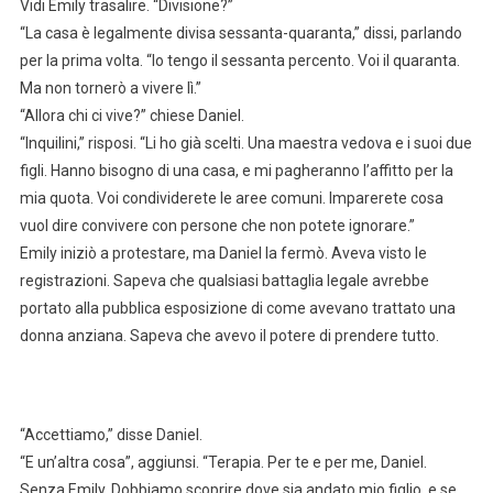
Vidi Emily trasalire. “Divisione?”
“La casa è legalmente divisa sessanta-quaranta,” dissi, parlando
per la prima volta. “Io tengo il sessanta percento. Voi il quaranta.
Ma non tornerò a vivere lì.”
“Allora chi ci vive?” chiese Daniel.
“Inquilini,” risposi. “Li ho già scelti. Una maestra vedova e i suoi due
figli. Hanno bisogno di una casa, e mi pagheranno l’affitto per la
mia quota. Voi condividerete le aree comuni. Imparerete cosa
vuol dire convivere con persone che non potete ignorare.”
Emily iniziò a protestare, ma Daniel la fermò. Aveva visto le
registrazioni. Sapeva che qualsiasi battaglia legale avrebbe
portato alla pubblica esposizione di come avevano trattato una
donna anziana. Sapeva che avevo il potere di prendere tutto.
“Accettiamo,” disse Daniel.
“E un’altra cosa”, aggiunsi. “Terapia. Per te e per me, Daniel.
Senza Emily. Dobbiamo scoprire dove sia andato mio figlio, e se