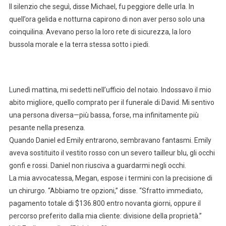
Il silenzio che seguì, disse Michael, fu peggiore delle urla. In
quell’ora gelida e notturna capirono di non aver perso solo una
coinquilina. Avevano perso la loro rete di sicurezza, la loro
bussola morale e la terra stessa sotto i piedi.
Lunedì mattina, mi sedetti nell’ufficio del notaio. Indossavo il mio
abito migliore, quello comprato per il funerale di David. Mi sentivo
una persona diversa—più bassa, forse, ma infinitamente più
pesante nella presenza.
Quando Daniel ed Emily entrarono, sembravano fantasmi. Emily
aveva sostituito il vestito rosso con un severo tailleur blu, gli occhi
gonfi e rossi. Daniel non riusciva a guardarmi negli occhi.
La mia avvocatessa, Megan, espose i termini con la precisione di
un chirurgo. “Abbiamo tre opzioni,” disse. “Sfratto immediato,
pagamento totale di $136.800 entro novanta giorni, oppure il
percorso preferito dalla mia cliente: divisione della proprietà.”