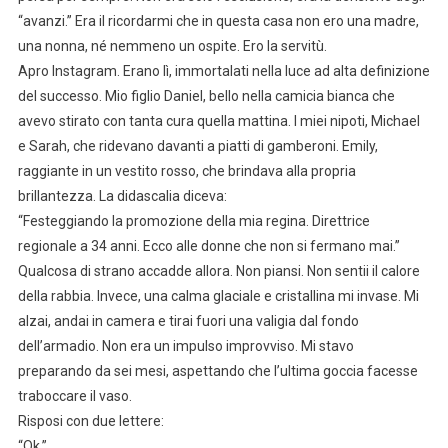
“avanzi.” Era il ricordarmi che in questa casa non ero una madre,
una nonna, né nemmeno un ospite. Ero la servitù.
Apro Instagram. Erano lì, immortalati nella luce ad alta definizione
del successo. Mio figlio Daniel, bello nella camicia bianca che
avevo stirato con tanta cura quella mattina. I miei nipoti, Michael
e Sarah, che ridevano davanti a piatti di gamberoni. Emily,
raggiante in un vestito rosso, che brindava alla propria
brillantezza. La didascalia diceva:
“Festeggiando la promozione della mia regina. Direttrice
regionale a 34 anni. Ecco alle donne che non si fermano mai.”
Qualcosa di strano accadde allora. Non piansi. Non sentii il calore
della rabbia. Invece, una calma glaciale e cristallina mi invase. Mi
alzai, andai in camera e tirai fuori una valigia dal fondo
dell’armadio. Non era un impulso improvviso. Mi stavo
preparando da sei mesi, aspettando che l’ultima goccia facesse
traboccare il vaso.
Risposi con due lettere:
“Ok.”