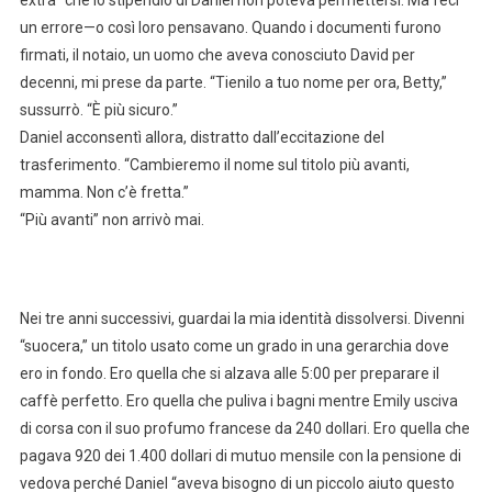
un errore—o così loro pensavano. Quando i documenti furono
firmati, il notaio, un uomo che aveva conosciuto David per
decenni, mi prese da parte. “Tienilo a tuo nome per ora, Betty,”
sussurrò. “È più sicuro.”
Daniel acconsentì allora, distratto dall’eccitazione del
trasferimento. “Cambieremo il nome sul titolo più avanti,
mamma. Non c’è fretta.”
“Più avanti” non arrivò mai.
Nei tre anni successivi, guardai la mia identità dissolversi. Divenni
“suocera,” un titolo usato come un grado in una gerarchia dove
ero in fondo. Ero quella che si alzava alle 5:00 per preparare il
caffè perfetto. Ero quella che puliva i bagni mentre Emily usciva
di corsa con il suo profumo francese da 240 dollari. Ero quella che
pagava 920 dei 1.400 dollari di mutuo mensile con la pensione di
vedova perché Daniel “aveva bisogno di un piccolo aiuto questo