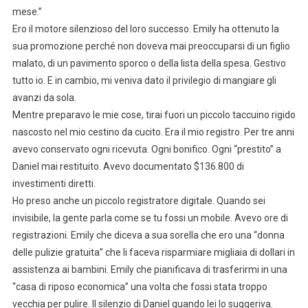
mese.”
Ero il motore silenzioso del loro successo. Emily ha ottenuto la
sua promozione perché non doveva mai preoccuparsi di un figlio
malato, di un pavimento sporco o della lista della spesa. Gestivo
tutto io. E in cambio, mi veniva dato il privilegio di mangiare gli
avanzi da sola.
Mentre preparavo le mie cose, tirai fuori un piccolo taccuino rigido
nascosto nel mio cestino da cucito. Era il mio registro. Per tre anni
avevo conservato ogni ricevuta. Ogni bonifico. Ogni “prestito” a
Daniel mai restituito. Avevo documentato $136.800 di
investimenti diretti.
Ho preso anche un piccolo registratore digitale. Quando sei
invisibile, la gente parla come se tu fossi un mobile. Avevo ore di
registrazioni. Emily che diceva a sua sorella che ero una “donna
delle pulizie gratuita” che li faceva risparmiare migliaia di dollari in
assistenza ai bambini. Emily che pianificava di trasferirmi in una
“casa di riposo economica” una volta che fossi stata troppo
vecchia per pulire. Il silenzio di Daniel quando lei lo suggeriva.