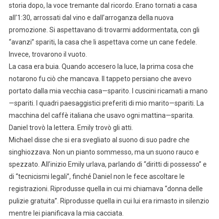
storia dopo, la voce tremante dal ricordo. Erano tornati a casa
all’1:30, arrossati dal vino e dall’arroganza della nuova
promozione. Si aspettavano di trovarmi addormentata, con gli
“avanzi” spariti, la casa che li aspettava come un cane fedele.
Invece, trovarono il vuoto.
La casa era buia. Quando accesero la luce, la prima cosa che
notarono fu ciò che mancava. Il tappeto persiano che avevo
portato dalla mia vecchia casa—sparito. I cuscini ricamati a mano
—spariti. I quadri paesaggistici preferiti di mio marito—spariti. La
macchina del caffè italiana che usavo ogni mattina—sparita.
Daniel trovò la lettera. Emily trovò gli atti.
Michael disse che si era svegliato al suono di suo padre che
singhiozzava. Non un pianto sommesso, ma un suono rauco e
spezzato. All’inizio Emily urlava, parlando di “diritti di possesso” e
di “tecnicismi legali”, finché Daniel non le fece ascoltare le
registrazioni. Riprodusse quella in cui mi chiamava “donna delle
pulizie gratuita”. Riprodusse quella in cui lui era rimasto in silenzio
mentre lei pianificava la mia cacciata.