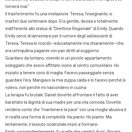
tornerà mai.”
Il trasferimento fu una rivelazione. Teresa, l’insegnante, si
trasferì due settimane dopo. Era gentile, decisa e totalmente
indifferente allo status di “Direttrice Regionale” di Emily. Quando
Emily cercò di lamentarsi per il rumore degli adolescenti di
Teresa, Teresa le ricordò—educatamente ma chiaramente—che
era un’inquilina pagante con pari diritti al soggiorno.
Guardavo da lontano, vivendo in un piccolo appartamento
soleggiato che avevo affittato vicino al centro comunitario. Ho
iniziato a tenere corsi di maglia. Facevo passeggiate senza
guardare l’ora. Mangiavo la mia zuppa calda e lo facevo perché lo
volevo, non perché mi nascondevo in cucina.
La terapia fu brutale. Daniel dovette affrontare il fatto di aver
barattato la dignità di sua madre per una vita comoda. Dovette
rendersi conto che “mantenere la pace” con una moglie abusiva è
in realtà una forma di complicità. Ha pianto. Ho pianto. Ma
lentamente, il tessuto cicatriziale iniziò a formarsi.
Emily, sorprendentemente, fu quella che cambiò di più. Privata