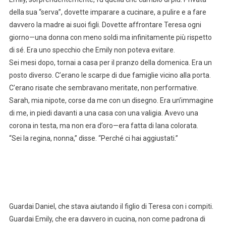
della sua “serva”, dovette imparare a cucinare, a pulire e a fare
davvero la madre ai suoi figli. Dovette affrontare Teresa ogni
giorno—una donna con meno soldi ma infinitamente più rispetto
di sé. Era uno specchio che Emily non poteva evitare.
Sei mesi dopo, tornai a casa per il pranzo della domenica. Era un
posto diverso. C’erano le scarpe di due famiglie vicino alla porta.
C’erano risate che sembravano meritate, non performative.
Sarah, mia nipote, corse da me con un disegno. Era un’immagine
di me, in piedi davanti a una casa con una valigia. Avevo una
corona in testa, ma non era d’oro—era fatta di lana colorata.
“Sei la regina, nonna,” disse. “Perché ci hai aggiustati.”
Guardai Daniel, che stava aiutando il figlio di Teresa con i compiti.
Guardai Emily, che era davvero in cucina, non come padrona di