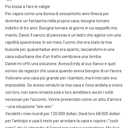
Poi iniziai a fare le valigie.
Per capire come una donna di sessantotto anni finisca per
diventare un fantasma nella propria casa, bisogna tornare
indietro di tre anni. Bisogna tornare al giorno in cui seppellii mio
marito, David. Il cancro al pancreas è un ladro che agisce con una
rapidità spaventosa. In sei mesi, l’uomo che era stato la mia
bussola per quarantadue anni era sparito, lasciandomi in una
casa suburbana che d’un tratto sembrava una tomba.
Daniel mi offrì una soluzione. Aveva Emily al suo fianco e quel
sorriso da ragazzo che usava quando aveva bisogno di un favore.
Volevano una casa più grande per i bambini, ma il mercato era
impossibile. Se avessi venduto la mia casa e fossi andata a vivere
con loro, non sarei rimasta sola e loro avrebbero avuto i soldi
necessari per l’acconto. Venne presentato come un atto d’amore
—una situazione “win-win.”
Vendetti i miei ricordi per 120.000 dollari. Diedi loro 68.000 dollari
per l’anticipo e usai il resto per arredare la casa e coprire i “costi
extra” che lo stipendio di Daniel non poteva permettersi. Ma feci