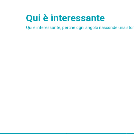
Skip
to
Qui è interessante
content
Qui è interessante, perché ogni angolo nasconde una stori