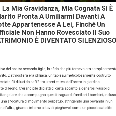
La Mia Gravidanza, Mia Cognata Si È
arito Pronta A Umiliarmi Davanti A
otte Appartenesse A Lei, Finché Un
fficiale Non Hanno Rovesciato Il Suo
 MATRIMONIO È DIVENTATO SILENZIOSO
rivo del nostro secondo figlio, la sfida che più temevo era semplicement
rito. L’atmosfera era idilliaca, un tableau meticolosamente costruito
ato fili di luci da caffè tra i rami estesi dell’acero in giardino,
di legno. C’erano pile di piatti di carta accanto a generosi vassoi di
rettangolare che accompagna questi traguardi familiari. I bambini, incluso
era una sfocatura di movimento perpetuo, stringendo una bevanda in un
ll’altra, girando intorno ai tavoli pieghevoli come un piccolo satellite