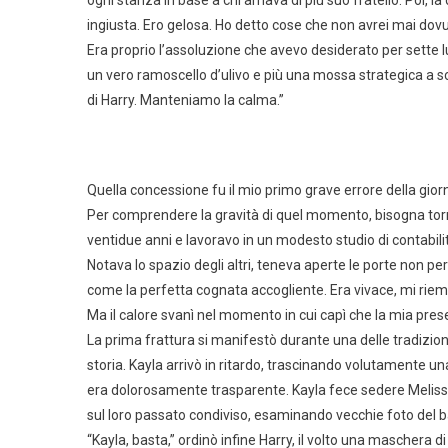
ogni stanza in base a chi amava di più suo fratello. Poi,
ingiusta. Ero gelosa. Ho detto cose che non avrei mai dovu
Era proprio l’assoluzione che avevo desiderato per sette 
un vero ramoscello d’ulivo e più una mossa strategica a sc
di Harry. Manteniamo la calma.”
Quella concessione fu il mio primo grave errore della gior
Per comprendere la gravità di quel momento, bisogna torna
ventidue anni e lavoravo in un modesto studio di contabil
Notava lo spazio degli altri, teneva aperte le porte non pe
come la perfetta cognata accogliente. Era vivace, mi rie
Ma il calore svanì nel momento in cui capì che la mia pres
La prima frattura si manifestò durante una delle tradizion
storia. Kayla arrivò in ritardo, trascinando volutamente u
era dolorosamente trasparente. Kayla fece sedere Melissa 
sul loro passato condiviso, esaminando vecchie foto del bal
“Kayla, basta,” ordinò infine Harry, il volto una maschera d