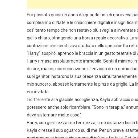
Era passato quasi un anno da quando uno di noi aveva parlat
compleanno di Nate e le chiacchiere digitali e insignificant
così tanto tempo che non restavo più sveglia a inventare co
giallo chiaro, stringendo una borsa regalo decorativa. La 
contrizione che sembrava studiato nello specchietto retr
“Harry,” sospirò, aprendo le braccia in un gesto teatrale di
Harry rimase assolutamente immobile. Sentii il minimo irr
dolore, ma una comunicazione silenziosa di un uomo che pes
suoi genitori notarono la sua presenza simultaneamente. Do
mio suocero, abbassò lentamente le pinze da griglia. La l
era invitata.
Indifferente alla glaciale accoglienza, Kayla abbracciò suo
potessero anche solo ricambiare. “Sono in terapia,” annun
devo sistemare molte cose.”
Harry, con gentilezza ma fermezza, creò distanza fisica tra
Kayla diresse il suo sguardo su di me. Per un breve istante,