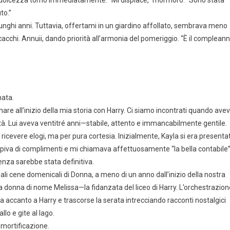
 la dolcezza tornò immediatamente. “Mi dispiace,” mormorò. “Sono stata
to.”
lunghi anni. Tuttavia, offertami in un giardino affollato, sembrava meno
acchi. Annuii, dando priorità all’armonia del pomeriggio. “È il complean
nata.
re all’inizio della mia storia con Harry. Ci siamo incontrati quando ave
ità. Lui aveva ventitré anni—stabile, attento e immancabilmente gentile.
r ricevere elogi, ma per pura cortesia. Inizialmente, Kayla si era presenta
mpiva di complimenti e mi chiamava affettuosamente “la bella contabile”
enza sarebbe stata definitiva.
ali cene domenicali di Donna, a meno di un anno dall’inizio della nostra
na donna di nome Melissa—la fidanzata del liceo di Harry. L’orchestrazion
accanto a Harry e trascorse la serata intrecciando racconti nostalgici
lo e gite al lago.
i mortificazione.