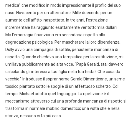
medica” che modificò in modo impressionante il profilo del suo
naso. Novecento per un alternatore. Mille duecento per un
aumento dell’affitto inaspettato. In tre anni, l’estrazione
incrementale ha raggiunto esattamente ventottomila dollari.
Ma l’emorragia finanziaria era secondaria rispetto alla
degradazione psicologica. Per mascherare la loro dipendenza,
Dolly avviò una campagna di sottile, persistente mancanza di
rispetto. Quando chiedevo una tempistica per la restituzione, mi
umiliava pubblicamente ad alta voce. “Papà Gerald, stai davvero
calcolando gli interessi a tuo figlio nella tua testa? Che cosa da
vecchio.” Introdusse il soprannome Gerald Dimenticone, un seme
tossico piantato sotto le spoglie di un affettuoso scherzo. Col
tempo, Michael adottò quel linguaggio. La ripetizione è il
meccanismo attraverso cui una profonda mancanza di rispetto si
trasforma in normale mobilio domestico; una volta che è nella
stanza, nessuno ci fa più caso.