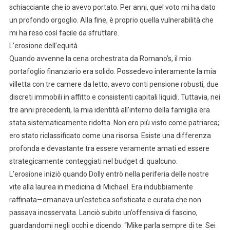
schiacciante che io avevo portato. Per anni, quel voto mi ha dato
un profondo orgoglio. Alla fine, è proprio quella vulnerabilità che
mi ha reso così facile da sfruttare.
L’erosione dell’equità
Quando avvenne la cena orchestrata da Romano’s, il mio
portafoglio finanziario era solido. Possedevo interamente la mia
villetta con tre camere da letto, avevo conti pensione robusti, due
discreti immobili in affitto e consistenti capitali liquidi. Tuttavia, nei
tre anni precedenti, la mia identità all’interno della famiglia era
stata sistematicamente ridotta. Non ero più visto come patriarca;
ero stato riclassificato come una risorsa. Esiste una differenza
profonda e devastante tra essere veramente amati ed essere
strategicamente conteggiati nel budget di qualcuno.
L’erosione iniziò quando Dolly entrò nella periferia delle nostre
vite alla laurea in medicina di Michael. Era indubbiamente
raffinata—emanava un’estetica sofisticata e curata che non
passava inosservata. Lanciò subito un’offensiva di fascino,
guardandomi negli occhi e dicendo: “Mike parla sempre di te. Sei