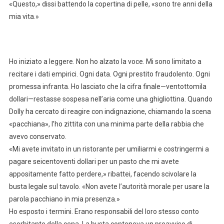
«Questo,» dissi battendo la copertina di pelle, «sono tre anni della
mia vita.»
Ho iniziato a leggere. Non ho alzato la voce. Mi sono limitato a
recitare i dati empirici. Ogni data. Ogni prestito fraudolento. Ogni
promessa infranta. Ho lasciato che la cifra finale—ventottomila
dollari—restasse sospesa nell’aria come una ghigliottina. Quando
Dolly ha cercato di reagire con indignazione, chiamando la scena
«pacchiana», l’ho zittita con una minima parte della rabbia che
avevo conservato.
«Mi avete invitato in un ristorante per umiliarmi e costringermi a
pagare seicentoventi dollari per un pasto che mi avete
appositamente fatto perdere,» ribattei, facendo scivolare la
busta legale sul tavolo. «Non avete l’autorità morale per usare la
parola pacchiano in mia presenza.»
Ho esposto i termini. Erano responsabili del loro stesso conto