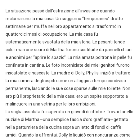
La situazione passò dall’estrazione all’invasione quando
reclamarono la mia casa. Un soggiorno “temporaneo” di otto
settimane per muffa nel loro appartamento si trasformò in
quattordici mesi di occupazione. La mia casa fu
sistematicamente svuotata della mia storia. Le pesanti tende
color marrone scuro di Martha furono sostituite da pannelli chiari
e anonimi per “aprire lo spazio”. La mia amata poltrona in pelle fu
confinata in cantina. Le foto incorniciate dei miei genitori furono
inscatolate e nascoste. La madre di Dolly, Phyllis, iniziò a trattare
la mia camera degli ospiti come un alloggio a tempo condiviso
permanente, lasciando le sue cose sparse sulle mie toilette. Non
ero più il proprietario della mia casa; ero un ospite sopportato a
malincuore in una vetrina per le loro ambizioni.
La soglia assoluta fu superata un giovedì di ottobre. Trovai l’anello
nuziale di Martha—una semplice fascia d’oro graffiata—gettato
nella pattumiera della cucina sopra un letto di fondi di caffè
umidi. Quando la affrontai, Dolly lo liquidò con noncuranza come