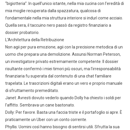
“bigiotteria”. In quell’unico istante, nella mia cucina con l’eredità di
mia moglie recuperata dalla spazzatura, qualcosa di
fondamentale nella mia struttura interiore si indurì come acciaio.
Quella sera, il taccuino nero passò da registro finanziario a
dossier probatorio.
L’Architettura della Retribuzione
Non agii per pura emozione; agii con la precisione metodica di un
uomo che prepara una demolizione. Assunsi Norman Peterson,
un investigatore privato estremamente competente. Il dossier
risultante confermò i miei timori più oscuri, ma l’irresponsabilità
finanziaria fu superata dal contenuto di una chat familiare
trapelata. Le trascrizioni digitali erano un vero e proprio manuale
di sfruttamento premeditato.
Janet: Avresti dovuto vederlo quando Dolly ha chiesto i soldi per
l’affitto. Sembrava un cane bastonato.
Dolly: Per favore. Basta una faccia triste e il portafoglio si apre. È
praticamente un Uber con un conto corrente.
Phyllis: Uomini così hanno bisogno di sentirsi utili. Sfrutta la sua