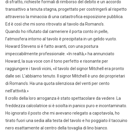
di sfratto, richieste formali di rimborso del debito e un accordo
transattivo a tenuta stagna, progettato per costringerli al rispetto
attraverso la minaccia di una catastrofica esposizione pubblica.
Ed è così che mi sono ritrovato al tavolo da Romano’s.
Quando ho rifiutato dal cameriere il porta conto in pelle,
l’atmosfera intorno al tavolo è precipitata in un gelido vuoto.
Howard Stevens si è fatto avanti, con una postura
impeccabilmente professionale. «In realtà,» ha annunciato
Howard, la sua voce con il tono perfetto e risonante per
raggiungere i tavoli vicini, «il tavolo del signor Mitchell era pronto
dalle sei. L’abbiamo tenuto. Il signor Mitchell è uno dei proprietari
di Romano’s. Ha una quota silenziosa del venti per cento
nell’attività.»
Il crollo della loro arroganza è stato spettacolare da vedere. La
freddezza calcolatrice si è sciolta in panico puro e incontaminato.
Ho ignorato il posto che mi avevano relegato a capotavola, ho
tirato fuori una sedia alla testa del tavolo e ho poggiato il taccuino
nero esattamente al centro della tovaglia di lino bianco.