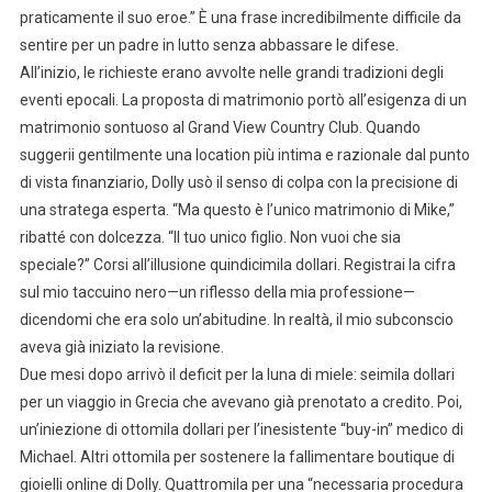
praticamente il suo eroe.” È una frase incredibilmente difficile da
sentire per un padre in lutto senza abbassare le difese.
All’inizio, le richieste erano avvolte nelle grandi tradizioni degli
eventi epocali. La proposta di matrimonio portò all’esigenza di un
matrimonio sontuoso al Grand View Country Club. Quando
suggerii gentilmente una location più intima e razionale dal punto
di vista finanziario, Dolly usò il senso di colpa con la precisione di
una stratega esperta. “Ma questo è l’unico matrimonio di Mike,”
ribatté con dolcezza. “Il tuo unico figlio. Non vuoi che sia
speciale?” Corsi all’illusione quindicimila dollari. Registrai la cifra
sul mio taccuino nero—un riflesso della mia professione—
dicendomi che era solo un’abitudine. In realtà, il mio subconscio
aveva già iniziato la revisione.
Due mesi dopo arrivò il deficit per la luna di miele: seimila dollari
per un viaggio in Grecia che avevano già prenotato a credito. Poi,
un’iniezione di ottomila dollari per l’inesistente “buy-in” medico di
Michael. Altri ottomila per sostenere la fallimentare boutique di
gioielli online di Dolly. Quattromila per una “necessaria procedura