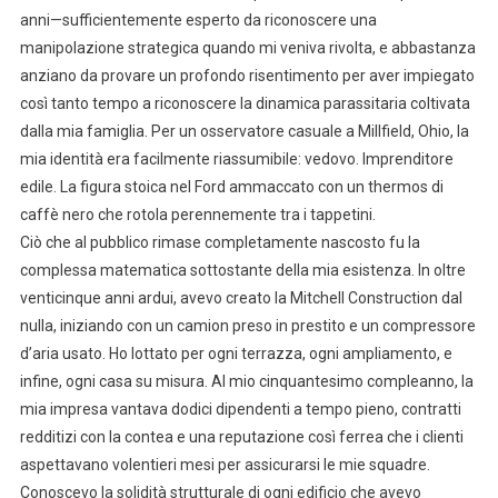
anni—sufficientemente esperto da riconoscere una
manipolazione strategica quando mi veniva rivolta, e abbastanza
anziano da provare un profondo risentimento per aver impiegato
così tanto tempo a riconoscere la dinamica parassitaria coltivata
dalla mia famiglia. Per un osservatore casuale a Millfield, Ohio, la
mia identità era facilmente riassumibile: vedovo. Imprenditore
edile. La figura stoica nel Ford ammaccato con un thermos di
caffè nero che rotola perennemente tra i tappetini.
Ciò che al pubblico rimase completamente nascosto fu la
complessa matematica sottostante della mia esistenza. In oltre
venticinque anni ardui, avevo creato la Mitchell Construction dal
nulla, iniziando con un camion preso in prestito e un compressore
d’aria usato. Ho lottato per ogni terrazza, ogni ampliamento, e
infine, ogni casa su misura. Al mio cinquantesimo compleanno, la
mia impresa vantava dodici dipendenti a tempo pieno, contratti
redditizi con la contea e una reputazione così ferrea che i clienti
aspettavano volentieri mesi per assicurarsi le mie squadre.
Conoscevo la solidità strutturale di ogni edificio che avevo