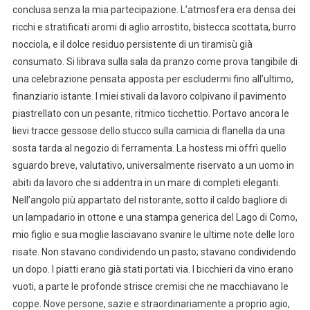
conclusa senza la mia partecipazione. L’atmosfera era densa dei
ricchi e stratificati aromi di aglio arrostito, bistecca scottata, burro
nocciola, e il dolce residuo persistente di un tiramisù già
consumato. Si librava sulla sala da pranzo come prova tangibile di
una celebrazione pensata apposta per escludermi fino all’ultimo,
finanziario istante. I miei stivali da lavoro colpivano il pavimento
piastrellato con un pesante, ritmico ticchettio. Portavo ancora le
lievi tracce gessose dello stucco sulla camicia di flanella da una
sosta tarda al negozio di ferramenta. La hostess mi offrì quello
sguardo breve, valutativo, universalmente riservato a un uomo in
abiti da lavoro che si addentra in un mare di completi eleganti.
Nell’angolo più appartato del ristorante, sotto il caldo bagliore di
un lampadario in ottone e una stampa generica del Lago di Como,
mio figlio e sua moglie lasciavano svanire le ultime note delle loro
risate. Non stavano condividendo un pasto; stavano condividendo
un dopo. I piatti erano già stati portati via. I bicchieri da vino erano
vuoti, a parte le profonde strisce cremisi che ne macchiavano le
coppe. Nove persone, sazie e straordinariamente a proprio agio,