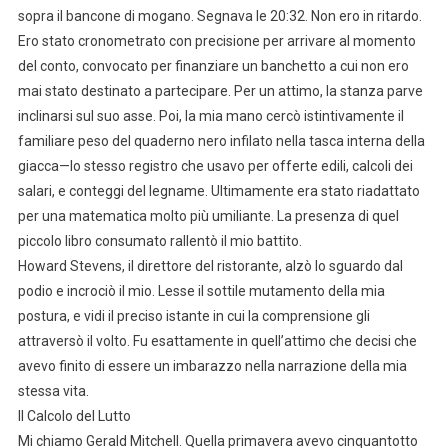
sopra il bancone di mogano. Segnava le 20:32. Non ero in ritardo.
Ero stato cronometrato con precisione per arrivare al momento
del conto, convocato per finanziare un banchetto a cui non ero
mai stato destinato a partecipare. Per un attimo, la stanza parve
inclinarsi sul suo asse. Poi, la mia mano cercò istintivamente il
familiare peso del quaderno nero infilato nella tasca interna della
giacca—lo stesso registro che usavo per offerte edili, calcoli dei
salari, e conteggi del legname. Ultimamente era stato riadattato
per una matematica molto più umiliante. La presenza di quel
piccolo libro consumato rallentò il mio battito.
Howard Stevens, il direttore del ristorante, alzò lo sguardo dal
podio e incrociò il mio. Lesse il sottile mutamento della mia
postura, e vidi il preciso istante in cui la comprensione gli
attraversò il volto. Fu esattamente in quell’attimo che decisi che
avevo finito di essere un imbarazzo nella narrazione della mia
stessa vita.
Il Calcolo del Lutto
Mi chiamo Gerald Mitchell. Quella primavera avevo cinquantotto