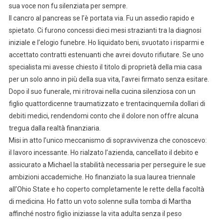
sua voce non fu silenziata per sempre.
Il cancro al pancreas se l’è portata via. Fu un assedio rapido e
spietato. Ci furono concessi dieci mesi strazianti tra la diagnosi
iniziale e l’elogio funebre. Ho liquidato beni, svuotato i risparmi e
accettato contratti estenuanti che avrei dovuto rifiutare. Se uno
specialista mi avesse chiesto il titolo di proprietà della mia casa
per un solo anno in più della sua vita, l’avrei firmato senza esitare.
Dopo il suo funerale, mi ritrovai nella cucina silenziosa con un
figlio quattordicenne traumatizzato e trentacinquemila dollari di
debiti medici, rendendomi conto che il dolore non offre alcuna
tregua dalla realtà finanziaria.
Misi in atto l’unico meccanismo di sopravvivenza che conoscevo:
il lavoro incessante. Ho rialzato l’azienda, cancellato il debito e
assicurato a Michael la stabilità necessaria per perseguire le sue
ambizioni accademiche. Ho finanziato la sua laurea triennale
all’Ohio State e ho coperto completamente le rette della facoltà
di medicina. Ho fatto un voto solenne sulla tomba di Martha
affinché nostro figlio iniziasse la vita adulta senza il peso