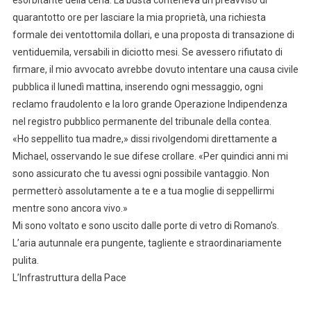
esorbitante della cena. La busta conteneva un preavviso di
quarantotto ore per lasciare la mia proprietà, una richiesta
formale dei ventottomila dollari, e una proposta di transazione di
ventiduemila, versabili in diciotto mesi. Se avessero rifiutato di
firmare, il mio avvocato avrebbe dovuto intentare una causa civile
pubblica il lunedì mattina, inserendo ogni messaggio, ogni
reclamo fraudolento e la loro grande Operazione Indipendenza
nel registro pubblico permanente del tribunale della contea.
«Ho seppellito tua madre,» dissi rivolgendomi direttamente a
Michael, osservando le sue difese crollare. «Per quindici anni mi
sono assicurato che tu avessi ogni possibile vantaggio. Non
permetterò assolutamente a te e a tua moglie di seppellirmi
mentre sono ancora vivo.»
Mi sono voltato e sono uscito dalle porte di vetro di Romano’s.
L’aria autunnale era pungente, tagliente e straordinariamente
pulita.
L’Infrastruttura della Pace