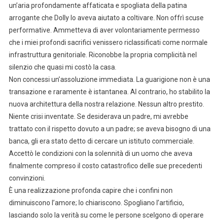
un’aria profondamente affaticata e spogliata della patina
arrogante che Dolly lo aveva aiutato a coltivare. Non offrì scuse
performative. Ammetteva di aver volontariamente permesso
che i miei profondi sacrifici venissero riclassificati come normale
infrastruttura genitoriale. Riconobbe la propria complicità nel
silenzio che quasi mi costò la casa.
Non concessi un’assoluzione immediata. La guarigione non è una
transazione e raramente è istantanea. Al contrario, ho stabilito la
nuova architettura della nostra relazione. Nessun altro prestito.
Niente crisi inventate. Se desiderava un padre, mi avrebbe
trattato con il rispetto dovuto a un padre; se aveva bisogno di una
banca, gli era stato detto di cercare un istituto commerciale.
Accettò le condizioni con la solennità di un uomo che aveva
finalmente compreso il costo catastrofico delle sue precedenti
convinzioni.
È una realizzazione profonda capire che i confini non
diminuiscono l’amore; lo chiariscono. Spogliano l’artificio,
lasciando solo la verità su come le persone scelgono di operare