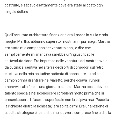
costruito, e sapevo esattamente dove era stato allocato ogni
singolo dollaro.
Quell’accurata architettura finanziaria era il modo in cui io e mia
moglie, Martha, abbiamo superato i nostri anni più magri. Martha
era stata mia compagna per ventotto anni, e dire che
semplicemente mi mancava sarebbe un’ingiustificabile
sottovalutazione. Era impressa nelle venature del nostro tavolo
da cucina; si sentiva nella terra degli orti di pomodori sul retro;
esisteva nella mia abitudine radicata di abbassare la radio del
camion prima di entrare nel vialetto, perché odiava i rumori
improvvisi alla fine di una giornata caotica. Martha possedeva un
talento speciale nel riconoscere i problemi molto prima che si
presentassero. Il fascino superficiale non la colpiva mai. “Ascolta
la richiesta dietro la richiesta,” era solita dirmi. Era una lezione di
ascolto strategico che non ho mai davvero compreso fino a che la