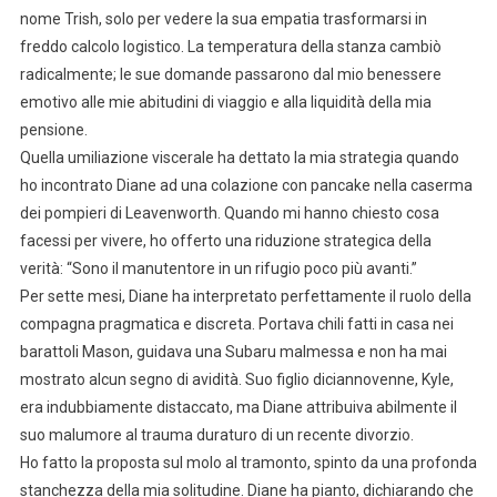
nome Trish, solo per vedere la sua empatia trasformarsi in
freddo calcolo logistico. La temperatura della stanza cambiò
radicalmente; le sue domande passarono dal mio benessere
emotivo alle mie abitudini di viaggio e alla liquidità della mia
pensione.
Quella umiliazione viscerale ha dettato la mia strategia quando
ho incontrato Diane ad una colazione con pancake nella caserma
dei pompieri di Leavenworth. Quando mi hanno chiesto cosa
facessi per vivere, ho offerto una riduzione strategica della
verità: “Sono il manutentore in un rifugio poco più avanti.”
Per sette mesi, Diane ha interpretato perfettamente il ruolo della
compagna pragmatica e discreta. Portava chili fatti in casa nei
barattoli Mason, guidava una Subaru malmessa e non ha mai
mostrato alcun segno di avidità. Suo figlio diciannovenne, Kyle,
era indubbiamente distaccato, ma Diane attribuiva abilmente il
suo malumore al trauma duraturo di un recente divorzio.
Ho fatto la proposta sul molo al tramonto, spinto da una profonda
stanchezza della mia solitudine. Diane ha pianto, dichiarando che