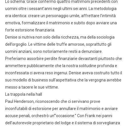
Lo schema: Grace confermò quattro matrimoni precedenti con
uomini oltre i sessant’anni negli ultimi sei anni. La metodologia
era identica: creare un personaggio umile, affrettare l’intimità
emotiva, formalizzare il matrimonio e subito dopo avviare una
forte estorsione finanziaria.
Denise si nutriva non solo della ricchezza, ma della sociologia
dell’orgoglio. Le vittime delle truffe amorose, soprattutto gli
uomini anziani, sono notoriamente restii a denunciare.
Preferiamo assorbire perdite finanziarie devastanti piuttosto che
ammettere pubblicamente che la nostra solitudine profonda e
inconfessata ci aveva reso ingenui. Denise aveva costruito tutto il
suo modello di business sull’aspettativa che la vergogna avrebbe
messo a tacere le sue vittime.
La trappola nella hall
Paul Henderson, riconoscendo che ci servivano prove
inconfutabili di estorsione per annullare il matrimonio e avviare
accuse penali, orchestrò un'”occasione.” Con Frank nei panni
dell’autorevole proprietario del lodge e il sistema di sorveglianza