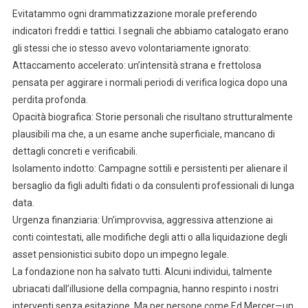
Evitatammo ogni drammatizzazione morale preferendo
indicatori freddi e tattici. I segnali che abbiamo catalogato erano
gli stessi che io stesso avevo volontariamente ignorato:
Attaccamento accelerato: un’intensità strana e frettolosa
pensata per aggirare i normali periodi di verifica logica dopo una
perdita profonda.
Opacità biografica: Storie personali che risultano strutturalmente
plausibili ma che, a un esame anche superficiale, mancano di
dettagli concreti e verificabili.
Isolamento indotto: Campagne sottili e persistenti per alienare il
bersaglio da figli adulti fidati o da consulenti professionali di lunga
data.
Urgenza finanziaria: Un’improvvisa, aggressiva attenzione ai
conti cointestati, alle modifiche degli atti o alla liquidazione degli
asset pensionistici subito dopo un impegno legale.
La fondazione non ha salvato tutti. Alcuni individui, talmente
ubriacati dall’illusione della compagnia, hanno respinto i nostri
interventi senza esitazione. Ma per persone come Ed Mercer—un