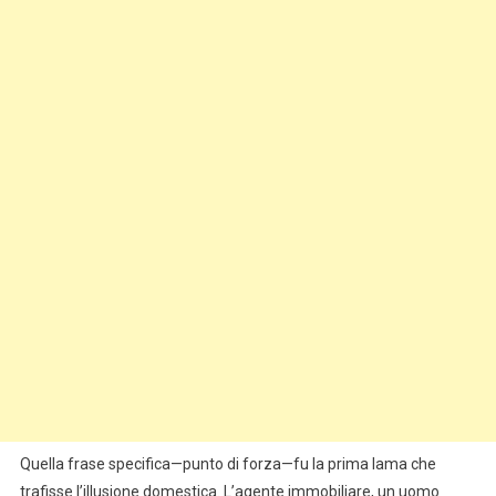
Quella frase specifica—punto di forza—fu la prima lama che
trafisse l’illusione domestica. L’agente immobiliare, un uomo