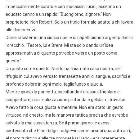
impeccabilmente curato e con mocassini lucidi, accennò un
educato cenno e un rapido: “Buongiorno, signore.” Non
proprietario. Non Robert. Solo un titolo formale adatto a chi lavora
alle dipendenze.
Diane si sistemò una ciocca ribelle di capelli biondo argento dietro
l’orecchio. “Tesoro, lui è Brent. Mi sta solo dando un’idea
approssimativa di quanto potrebbe valere un posto come
questo.”
Un posto come questo. Non lo ha chiamato casa nostra, né il
rifugio in cui avevo versato trentasette anni di sangue, sacrifici e
profondo dolore in ogni molo, tagliafuoco e aiuola.
Mentre giravo la pancetta, ascoltando il grasso sfrigolare e
scoppiettare, una realizzazione profonda e gelida mi travolse.
Avevo fatto la cosa giusta a mentirle. Non era stato un gesto
virtuoso, né onesto, ma la manovra tattica precisa che avrebbe
salvato la mia sussistenza. Se il primo giorno le avessi
confessato che Pine Ridge Lodge—insieme ai suoi quaranta acri,
al porto turistico e alle tre proprietà sul lago—era interamente