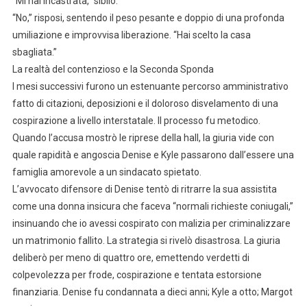
“Mi hai incastrata,” sibilò.
“No,” risposi, sentendo il peso pesante e doppio di una profonda
umiliazione e improvvisa liberazione. “Hai scelto la casa
sbagliata.”
La realtà del contenzioso e la Seconda Sponda
I mesi successivi furono un estenuante percorso amministrativo
fatto di citazioni, deposizioni e il doloroso disvelamento di una
cospirazione a livello interstatale. Il processo fu metodico.
Quando l’accusa mostrò le riprese della hall, la giuria vide con
quale rapidità e angoscia Denise e Kyle passarono dall’essere una
famiglia amorevole a un sindacato spietato.
L’avvocato difensore di Denise tentò di ritrarre la sua assistita
come una donna insicura che faceva “normali richieste coniugali,”
insinuando che io avessi cospirato con malizia per criminalizzare
un matrimonio fallito. La strategia si rivelò disastrosa. La giuria
deliberò per meno di quattro ore, emettendo verdetti di
colpevolezza per frode, cospirazione e tentata estorsione
finanziaria. Denise fu condannata a dieci anni; Kyle a otto; Margot