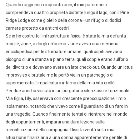
Quando raggiunsi i cinquanta anni, il mio patrimonio
comprendeva quattro proprietà distinte lungo il lago, con il Pine
Ridge Lodge come gioiello della corona—un rifugio di dodici
camere protetto da antichi cedri.
Se io ho costruito l’infrastruttura fisica, è stata la mia defunta
moglie, June, a dargli un’anima. June aveva una memoria
enciclopedica per le sfumature umane: quali ospiti avevano
bisogno di una stanza a piano terra, quali coppie erano sull’orlo
del divorzio e dovevano avere un late check-out. Quando un ictus
improvviso e brutale me la portò via in un parcheggio di
supermercato, l’impalcatura interna della mia vita crollò.
Per due anni ho vissuto in un purgatorio silenzioso e funzionale.
Mia figlia, Lily, osservava con crescente preoccupazione il mio
isolamento, notando che vivevo come il guardiano di un faro in
una tragedia. Quando finalmente tentai di rientrare nel mondo
degli appuntamenti, imparai una dura lezione sulla
mercificazione della compagnia. Dissi la verità sulla mia
situazione finanziaria a una donna apparentemente gentile di