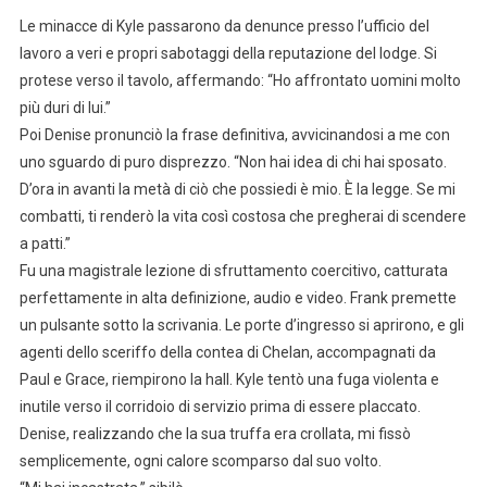
Le minacce di Kyle passarono da denunce presso l’ufficio del
lavoro a veri e propri sabotaggi della reputazione del lodge. Si
protese verso il tavolo, affermando: “Ho affrontato uomini molto
più duri di lui.”
Poi Denise pronunciò la frase definitiva, avvicinandosi a me con
uno sguardo di puro disprezzo. “Non hai idea di chi hai sposato.
D’ora in avanti la metà di ciò che possiedi è mio. È la legge. Se mi
combatti, ti renderò la vita così costosa che pregherai di scendere
a patti.”
Fu una magistrale lezione di sfruttamento coercitivo, catturata
perfettamente in alta definizione, audio e video. Frank premette
un pulsante sotto la scrivania. Le porte d’ingresso si aprirono, e gli
agenti dello sceriffo della contea di Chelan, accompagnati da
Paul e Grace, riempirono la hall. Kyle tentò una fuga violenta e
inutile verso il corridoio di servizio prima di essere placcato.
Denise, realizzando che la sua truffa era crollata, mi fissò
semplicemente, ogni calore scomparso dal suo volto.