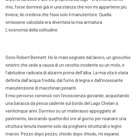
mio, forse dormirei già in una stanza che non mi appartiene più.
Invece, lei credeva che fossi solo il manutentore. Quella
omissione calcolata era diventata la mia armatura.
L’economia della solitudine
Sono Robert Bennett. Ho le mani segnate dal lavoro, un ginocchio
sinistro che cede a causa di un vecchio incidente su un molo, e
l’abitudine radicata di alzarmi prima dell’alba. La mia vita è stata
definita dall’acqua fredda, dal fumo di legna e dall’incessante
manutenzione di macchinari pesanti.
Il mio percorso cominciò con l’incoscienza giovanile, acquistando
una baracca da pesca cadente sul bordo del Lago Chelan a
venticinque anni. Dormivo su un materasso appoggiato al
pavimento, lavorando quattordici ore al giorno per risanare una
struttura tenuta insieme solo da preghiere strutturali e legno
marcio. Pezzo dopo pezzo, chiodo dopo chiodo, mi espansi.