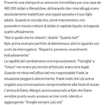
Presentò una stampa di un annuncio immobiliare per una casa da
485.000 dollari a Wenatchee, dichiarando che i miei alloggi erano
assolutamente inadatti per una coppia sposata e il suo figlio
adulto. Quando le ricordai che, come manutentore, non
possedevo mezzo milione di dollari in capitale liquido, la trappola
scattò ufficialmente.
“Non è quello che ho chiesto”, ribatté. “Quanto hai?”
Kyle, prima esempio perfetto di disinteresse, alzò lo sguardo con
occhi da interrogatore. “Risparmi, pensione, investimenti.
Indicativamente.”
La rapidità del cambiamento era impressionante. “Famiglia” e
“futuro” non erano più termini affettuosi: erano leve legali.
Quando mi ritirai nell’ufficio del mio responsabile Frank, la
situazione peggiorò ulteriormente. Frank rivelò che Lily aveva
origliato una conversazione compromettente alla festa di nozze.
L’amica di Diane, Margot, aveva sussurrato a Kyle che Diane
avrebbe presto avuto accesso ai miei conti, ridendo e
aggiungendo: “Sceglie sempre i più soli.”