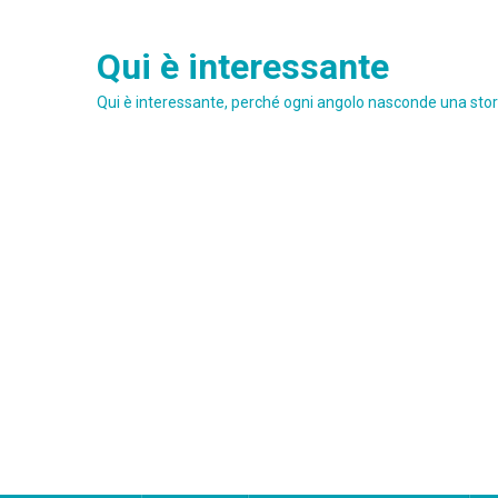
Skip
to
Qui è interessante
content
Qui è interessante, perché ogni angolo nasconde una stori