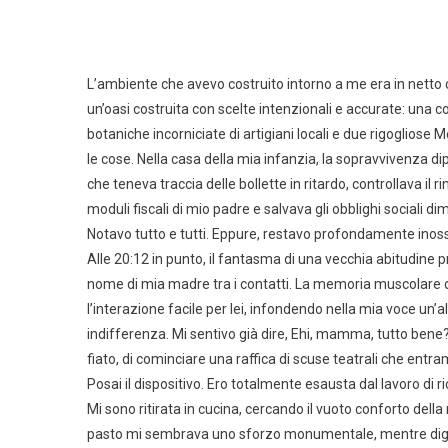
L’ambiente che avevo costruito intorno a me era in netto
un’oasi costruita con scelte intenzionali e accurate: un
botaniche incorniciate di artigiani locali e due rigogliose 
le cose. Nella casa della mia infanzia, la sopravvivenza dip
che teneva traccia delle bollette in ritardo, controllava il
moduli fiscali di mio padre e salvava gli obblighi sociali di
Notavo tutto e tutti. Eppure, restavo profondamente inos
Alle 20:12 in punto, il fantasma di una vecchia abitudine 
nome di mia madre tra i contatti. La memoria muscolare 
l’interazione facile per lei, infondendo nella mia voce un’al
indifferenza. Mi sentivo già dire, Ehi, mamma, tutto bene?
fiato, di cominciare una raffica di scuse teatrali che ent
Posai il dispositivo. Ero totalmente esausta dal lavoro di ri
Mi sono ritirata in cucina, cercando il vuoto conforto dell
pasto mi sembrava uno sforzo monumentale, mentre dig