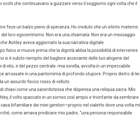
i occhi che continuavano a guizzare verso il soggiorno ogni volta che il
cuore fece un balzo pieno di speranza. Ho creduto che un istinto materno
ia del loro egocentrismo. Non era una chiamata. Non era un messaggio.
che Ashley aveva aggiornato la sua narrativa digitale.
o fisico si muove prima che la dignità abbia la possibilità di intervenire.
mo si è subito riempito del bagliore accecante delle luci alogene del
eni di elio, e del pezzo centrale: mia sorella, avvolta in un impeccabile
e arrossate in una pantomima di profondo stupore. Proprio dietro di lei
da un assurdo fiocco rosso di velluto.
di chiavi come una sacerdotessa che dispensa una reliquia sacra. Mio
ley, il volto spaccato in un sorriso così ampio e trionfante da sembrare
a casa bifamiliare dei miei genitori—proprio nel vialetto dove una volta mi
 perché, come amava predicare mio padre, “una persona responsabile