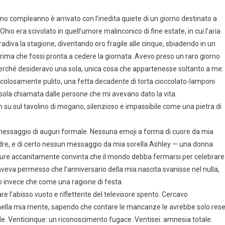
o compleanno è arrivato con l’inedita quiete di un giorno destinato a
Ohio era scivolato in quell’umore malinconico di fine estate, in cui l’aria
diva la stagione, diventando oro fragile alle cinque, sbiadendo in un
prima che fossi pronta a cedere la giornata. Avevo preso un raro giorno
i perché desideravo una sola, unica cosa che appartenesse soltanto a me:
olosamente pulito, una fetta decadente di torta cioccolato-lamponi
a sola chiamata dalle persone che mi avevano dato la vita.
 in su sul tavolino di mogano, silenzioso e impassibile come una pietra di
essaggio di auguri formale. Nessuna emoji a forma di cuore da mia
re, e di certo nessun messaggio da mia sorella Ashley — una donna
eppure accanitamente convinta che il mondo debba fermarsi per celebrare
 aveva permesso che l’anniversario della mia nascita svanisse nel nulla,
o invece che come una ragione di festa.
are l’abisso vuoto e riflettente del televisore spento. Cercavo
e nella mia mente, sapendo che contare le mancanze le avrebbe solo res
le. Venticinque: un riconoscimento fugace. Ventisei: amnesia totale.