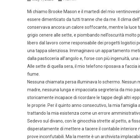
Mi chiamo Brooke Mason e il martedì del mio ventinovesim
essere dimenticato da tutti tranne che da me. Il clima dell’
conservava ancora un calore soffocante, mentre la luce tra
grigio cenere alle sette, e piombando nell’oscurità molto 
libero dal lavoro come responsabile dei progetti logistic
una tappa silenziosa. Immaginavo un appartamento metic
dalla pasticceria all’angolo e, forse con più ingenuità, un
Alle sette di quella sera, il mio telefono riposava a faccia
fiume.
Nessuna chiamata persa illuminava lo schermo. Nessun m
madre, nessuna lunga e impacciata segreteria da mio pad
storicamente incapace di ricordare le tappe degli altri 
le proprie. Per il quinto anno consecutivo, la mia famiglia
trattando la mia esistenza come un errore amministrativ
Sedevo sul divano, con le ginocchia strette al petto, a fiss
disperatamente di mettere a tacere il contabile interior
prove inconfutabili. Ma la mente è un archivista implacabi