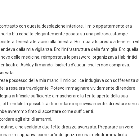
 contrasto con questa desolazione interiore. Il mio appartamento era
a coperta blu cobalto elegantemente posata su una poltrona, stampe
Monstera fenestrate vicino alla finestra. Ho imparato presto a tenere in vi
endeva dalla mia vigilanza. Ero l’infrastruttura della famiglia. Ero quella
 rinnovo delle medicine, reimpostava le password, organizzava i labirintici
menticati di Ashley firmando i biglietti d’auguri che lei non comprava.
servata.
prese possesso della mia mano. Il mio pollice indugiava con sofferenza s
della resa era travolgente. Potevo immaginare vividamente di rendere
legria artificiale sufficiente a mascherare la ferita aperta della sua
, offrendole la possibilità di ricordare improvvisamente, di restare senz
rambe avremmo finto di accettare come sufficienti.
cordare agli altri di amarmi.
a routine, e ho scaldato due fette di pizza avanzata. Preparare un vero
iunare mi appariva come un’indulgenza in una melodrammaticità