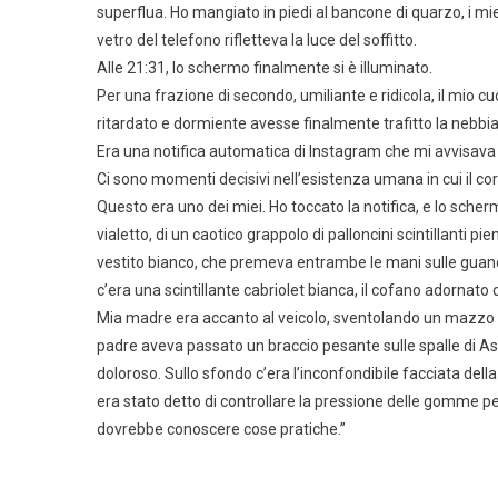
superflua. Ho mangiato in piedi al bancone di quarzo, i mie
vetro del telefono rifletteva la luce del soffitto.
Alle 21:31, lo schermo finalmente si è illuminato.
Per una frazione di secondo, umiliante e ridicola, il mio 
ritardato e dormiente avesse finalmente trafitto la nebb
Era una notifica automatica di Instagram che mi avvisava 
Ci sono momenti decisivi nell’esistenza umana in cui il corp
Questo era uno dei miei. Ho toccato la notifica, e lo scher
vialetto, di un caotico grappolo di palloncini scintillanti pi
vestito bianco, che premeva entrambe le mani sulle guanc
c’era una scintillante cabriolet bianca, il cofano adornato 
Mia madre era accanto al veicolo, sventolando un mazzo 
padre aveva passato un braccio pesante sulle spalle di Ash
doloroso. Sullo sfondo c’era l’inconfondibile facciata dell
era stato detto di controllare la pressione delle gomme
dovrebbe conoscere cose pratiche.”