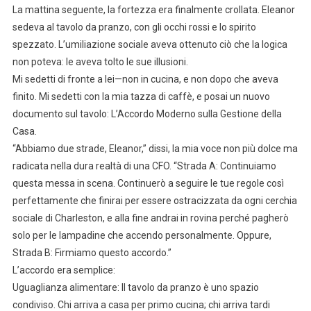
La mattina seguente, la fortezza era finalmente crollata. Eleanor
sedeva al tavolo da pranzo, con gli occhi rossi e lo spirito
spezzato. L’umiliazione sociale aveva ottenuto ciò che la logica
non poteva: le aveva tolto le sue illusioni.
Mi sedetti di fronte a lei—non in cucina, e non dopo che aveva
finito. Mi sedetti con la mia tazza di caffè, e posai un nuovo
documento sul tavolo: L’Accordo Moderno sulla Gestione della
Casa.
“Abbiamo due strade, Eleanor,” dissi, la mia voce non più dolce ma
radicata nella dura realtà di una CFO. “Strada A: Continuiamo
questa messa in scena. Continuerò a seguire le tue regole così
perfettamente che finirai per essere ostracizzata da ogni cerchia
sociale di Charleston, e alla fine andrai in rovina perché pagherò
solo per le lampadine che accendo personalmente. Oppure,
Strada B: Firmiamo questo accordo.”
L’accordo era semplice:
Uguaglianza alimentare: Il tavolo da pranzo è uno spazio
condiviso. Chi arriva a casa per primo cucina; chi arriva tardi