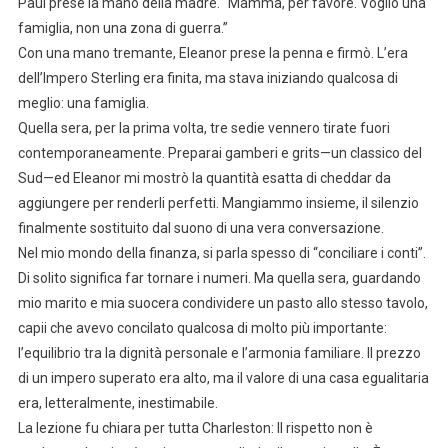
Paul prese la mano della madre. “Mamma, per favore. Voglio una
famiglia, non una zona di guerra.”
Con una mano tremante, Eleanor prese la penna e firmò. L’era
dell’Impero Sterling era finita, ma stava iniziando qualcosa di
meglio: una famiglia.
Quella sera, per la prima volta, tre sedie vennero tirate fuori
contemporaneamente. Preparai gamberi e grits—un classico del
Sud—ed Eleanor mi mostrò la quantità esatta di cheddar da
aggiungere per renderli perfetti. Mangiammo insieme, il silenzio
finalmente sostituito dal suono di una vera conversazione.
Nel mio mondo della finanza, si parla spesso di “conciliare i conti”.
Di solito significa far tornare i numeri. Ma quella sera, guardando
mio marito e mia suocera condividere un pasto allo stesso tavolo,
capii che avevo concilato qualcosa di molto più importante:
l’equilibrio tra la dignità personale e l’armonia familiare. Il prezzo
di un impero superato era alto, ma il valore di una casa egualitaria
era, letteralmente, inestimabile.
La lezione fu chiara per tutta Charleston: Il rispetto non è