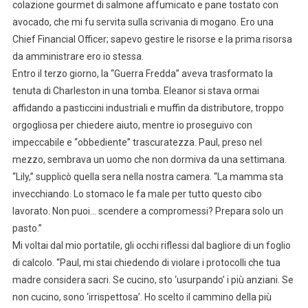
colazione gourmet di salmone affumicato e pane tostato con
avocado, che mi fu servita sulla scrivania di mogano. Ero una
Chief Financial Officer; sapevo gestire le risorse e la prima risorsa
da amministrare ero io stessa.
Entro il terzo giorno, la “Guerra Fredda” aveva trasformato la
tenuta di Charleston in una tomba. Eleanor si stava ormai
affidando a pasticcini industriali e muffin da distributore, troppo
orgogliosa per chiedere aiuto, mentre io proseguivo con
impeccabile e “obbediente” trascuratezza. Paul, preso nel
mezzo, sembrava un uomo che non dormiva da una settimana.
“Lily,” supplicò quella sera nella nostra camera. “La mamma sta
invecchiando. Lo stomaco le fa male per tutto questo cibo
lavorato. Non puoi… scendere a compromessi? Prepara solo un
pasto.”
Mi voltai dal mio portatile, gli occhi riflessi dal bagliore di un foglio
di calcolo. “Paul, mi stai chiedendo di violare i protocolli che tua
madre considera sacri. Se cucino, sto ‘usurpando’ i più anziani. Se
non cucino, sono ‘irrispettosa’. Ho scelto il cammino della più