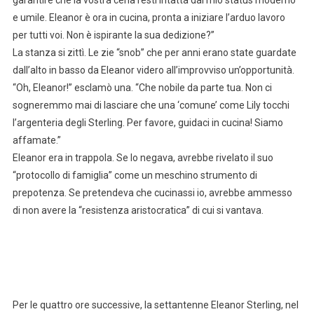
garantire che la vostra cena resti intatta dal mio status moderno
e umile. Eleanor è ora in cucina, pronta a iniziare l’arduo lavoro
per tutti voi. Non è ispirante la sua dedizione?”
La stanza si zittì. Le zie “snob” che per anni erano state guardate
dall’alto in basso da Eleanor videro all’improvviso un’opportunità.
“Oh, Eleanor!” esclamò una. “Che nobile da parte tua. Non ci
sogneremmo mai di lasciare che una ‘comune’ come Lily tocchi
l’argenteria degli Sterling. Per favore, guidaci in cucina! Siamo
affamate.”
Eleanor era in trappola. Se lo negava, avrebbe rivelato il suo
“protocollo di famiglia” come un meschino strumento di
prepotenza. Se pretendeva che cucinassi io, avrebbe ammesso
di non avere la “resistenza aristocratica” di cui si vantava.
Per le quattro ore successive, la settantenne Eleanor Sterling, nel