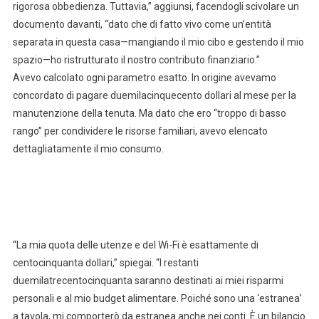
rigorosa obbedienza. Tuttavia,” aggiunsi, facendogli scivolare un
documento davanti, “dato che di fatto vivo come un’entità
separata in questa casa—mangiando il mio cibo e gestendo il mio
spazio—ho ristrutturato il nostro contributo finanziario.”
Avevo calcolato ogni parametro esatto. In origine avevamo
concordato di pagare duemilacinquecento dollari al mese per la
manutenzione della tenuta. Ma dato che ero “troppo di basso
rango” per condividere le risorse familiari, avevo elencato
dettagliatamente il mio consumo.
“La mia quota delle utenze e del Wi-Fi è esattamente di
centocinquanta dollari,” spiegai. “I restanti
duemilatrecentocinquanta saranno destinati ai miei risparmi
personali e al mio budget alimentare. Poiché sono una ‘estranea’
a tavola, mi comporterò da estranea anche nei conti. È un bilancio