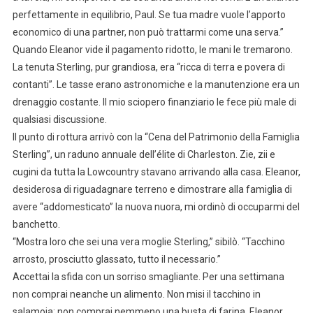
perfettamente in equilibrio, Paul. Se tua madre vuole l’apporto
economico di una partner, non può trattarmi come una serva.”
Quando Eleanor vide il pagamento ridotto, le mani le tremarono.
La tenuta Sterling, pur grandiosa, era “ricca di terra e povera di
contanti”. Le tasse erano astronomiche e la manutenzione era un
drenaggio costante. Il mio sciopero finanziario le fece più male di
qualsiasi discussione.
Il punto di rottura arrivò con la “Cena del Patrimonio della Famiglia
Sterling”, un raduno annuale dell’élite di Charleston. Zie, zii e
cugini da tutta la Lowcountry stavano arrivando alla casa. Eleanor,
desiderosa di riguadagnare terreno e dimostrare alla famiglia di
avere “addomesticato” la nuova nuora, mi ordinò di occuparmi del
banchetto.
“Mostra loro che sei una vera moglie Sterling,” sibilò. “Tacchino
arrosto, prosciutto glassato, tutto il necessario.”
Accettai la sfida con un sorriso smagliante. Per una settimana
non comprai neanche un alimento. Non misi il tacchino in
salamoia; non comprai nemmeno una busta di farina. Eleanor