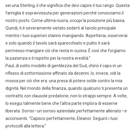
sei una Sterling, il che significa che devi capire il tuo rango. Questa
famiglia è sopravvissuta per generazioni perché conosciamo il
nostro posto. Come ultima nuora, occupi la posizione più bassa.
Quindi, ti è severamente vietato sederti al tavolo principale
mentre i tuoi superiori stanno mangiando. Aspetterai, osserverai
e solo quando il tavolo sarà sparecchiato e pulito ti sarà
permesso mangiare ciò che resta in cucina. È così che forgiamo
la pazienza e il rispetto per la nostra eredità.”
Paul, di solito modello di gentilezza del Sud, chinò il capo in un
riflesso di sottomissione affinato da decenni. Io, invece, vidi la
mossa per ciò che era: una presa di potere ostile contro la mia
dignità. Nel mondo della finanza, quando qualcuno ti presenta un
contratto con clausole predatorie, non lo strappi sempre. A volte,
lo esegui talmente bene che l’altra parte implora di esserne
liberata. Sorrisi—un sorriso aziendale perfettamente allenato—e
acconsentii. “Capisco perfettamente, Eleanor. Seguirò i tuoi
protocolli alla lettera.”