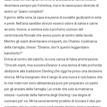
diventava sempre più frenetica, ma io la rassicuravo dicendo di
avere un “piano completo”.
Il giorno della cena, la casa era piena di socialite giudicanti in seta
e perle. Nell’aria sarebbe dovuto esserci odore di salvia e carne
arrosto. Invece, si sentiva solo il profumo costoso del
centrotavola floreale che avevo posto al centro della tavola.
Mentre gli ospiti diventavano irrequieti, zio Charles, il patriarca
della famiglia, chiese: “Eleanor, dov’è questo leggendario
banchetto?”
Entrai al centro del salotto, la voce carica di falsa ammirazione.
“Onorati ospiti, mia suocera Eleanor è una donna di tale profonda
dedizione alla tradizione Sterling che oggi ha preso una decisione
storica. Mi ha insegnato che il rango di una nuora è così basso che
le mie mani non sono abbastanza pure per preparare un pasto
per gli anziani della famiglia. Lei crede che solo la matriarca
stessa—custode della fiamma degli Sterling—sia degna di
cucinare per voi. Mi ha severamente proibito di toccare il cibo per