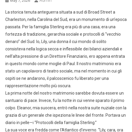
Admin
May 7, 2026
La storica tenuta anteguerra situata a sud di Broad Street a
Charleston, nella Carolina del Sud, era un monumento di un’epoca
passata. Per la famiglia Sterling era più di una casa; era una
fortezza di tradizione, gerarchia sociale e protocolli di “vecchio
denaro” del Sud. Io, Lily, una donna il cui mondo di solito
consisteva nella logica secca e inflessibile dei bilanci aziendali e
nell’alta pressione di un Direttore Finanziario, ero appena entrata
in questo mondo come moglie di Paul. Il nostro matrimonio era
stato un capolavoro di teatro sociale, ma nel momento in cui gli
ospiti se ne andarono, il palcoscenico fu liberato per una
rappresentazione molto più oscura.
La prima notte del nostro matrimonio sarebbe dovuta essere un
santuario di pace. Invece, fu la notte in cui venne sparato il primo
colpo. Eleanor, mia suocera, entrò nella nostra suite nuziale con la
grazia di un generale che ispeziona le linee del fronte. Portava un
diario in pelle—i “Protocolli della famiglia Sterling.”
La sua voce era fredda come l’Atlantico d’inverno. “Lily, cara, ora