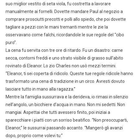
suo miglior vestito di seta viola, fu costretta a lavorare
manualmente ai fornelli. Dovette mandare Paul al negozio a
comprare prosciutti precotti e polli allo spiedo, che poi dovette
tagliare a pezzi con le mani tremanti mentre le zie la
osservavano come falchi, ricordandole le sue regole del “cibo
puro”.
La cena fu servita con tre ore di ritardo. Fu un disastro: carne
secca, contorni freddi e uno strato visibile di grasso sull’abito
rovinato di Eleanor. Lo zio Charles non usò mezzi termini.
“Eleanor, ti sei coperta di ridicolo. Queste tue regole ridicole hanno
trasformato una cena di tradizione in un circo. Avresti dovuto
lasciare tutto in mano alla ragazza.”
Mentre la famiglia sussurrava e la derideva, io rimasi in silenzio
nell’angolo, un bicchiere d’acqua in mano. Non mi sedetti. Non
mangiai. Aspettai che tutti avessero finito, poi iniziai a
sparecchiare i piatti con un sorriso beatifico. “Non preoccuparti,
Eleanor,” le sussurrai passando accanto. “Mangerò gli avanzi
dopo, proprio come volevi tu.”