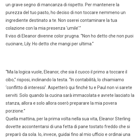
un grave segno di mancanza di rispetto. Per mantenere la
purezza del tuo pasto, ho deciso di non toccare nemmeno un
ingrediente destinato a te. Non oserei contaminare la tua
colazione con la mia presenza ‘umile’.”
Il viso di Eleanor divenne color prugna. “Non ho detto che non puoi
cucinare, Lily. Ho detto che mangi per ultima.”
“Ma la logica vuole, Eleanor, che sia il cuoco il primo a toccare il
cibo,” risposi, inclinando la testa. “In contabilità, lo chiamiamo
‘conflitto di interessi’. Aspetterò qui finché tu e Paul non vi sarete
serviti. Solo quando la cucina sarà immacolata e avrete lasciato la
stanza, allora e solo allora oserò preparare la mia povera
porzione.”
Quella mattina, per la prima volta nella sua vita, Eleanor Sterling
dovette accontentarsi di una fetta di pane tostato freddo che si
preparò da sola. Io, invece, guidai fino al mio ufficio e ordinai una