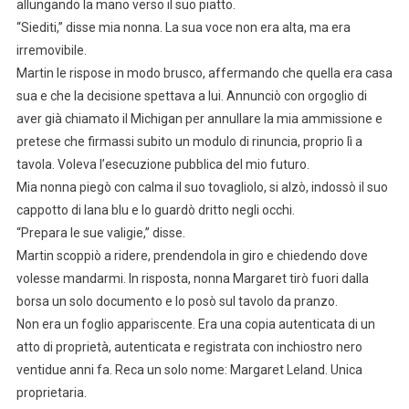
allungando la mano verso il suo piatto.
“Siediti,” disse mia nonna. La sua voce non era alta, ma era
irremovibile.
Martin le rispose in modo brusco, affermando che quella era casa
sua e che la decisione spettava a lui. Annunciò con orgoglio di
aver già chiamato il Michigan per annullare la mia ammissione e
pretese che firmassi subito un modulo di rinuncia, proprio lì a
tavola. Voleva l’esecuzione pubblica del mio futuro.
Mia nonna piegò con calma il suo tovagliolo, si alzò, indossò il suo
cappotto di lana blu e lo guardò dritto negli occhi.
“Prepara le sue valigie,” disse.
Martin scoppiò a ridere, prendendola in giro e chiedendo dove
volesse mandarmi. In risposta, nonna Margaret tirò fuori dalla
borsa un solo documento e lo posò sul tavolo da pranzo.
Non era un foglio appariscente. Era una copia autenticata di un
atto di proprietà, autenticata e registrata con inchiostro nero
ventidue anni fa. Reca un solo nome: Margaret Leland. Unica
proprietaria.