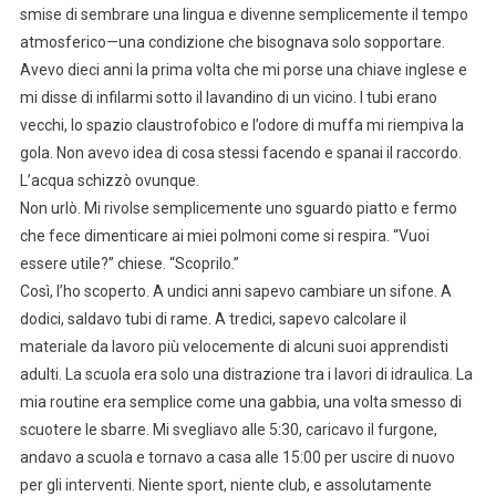
smise di sembrare una lingua e divenne semplicemente il tempo
atmosferico—una condizione che bisognava solo sopportare.
Avevo dieci anni la prima volta che mi porse una chiave inglese e
mi disse di infilarmi sotto il lavandino di un vicino. I tubi erano
vecchi, lo spazio claustrofobico e l’odore di muffa mi riempiva la
gola. Non avevo idea di cosa stessi facendo e spanai il raccordo.
L’acqua schizzò ovunque.
Non urlò. Mi rivolse semplicemente uno sguardo piatto e fermo
che fece dimenticare ai miei polmoni come si respira. “Vuoi
essere utile?” chiese. “Scoprilo.”
Così, l’ho scoperto. A undici anni sapevo cambiare un sifone. A
dodici, saldavo tubi di rame. A tredici, sapevo calcolare il
materiale da lavoro più velocemente di alcuni suoi apprendisti
adulti. La scuola era solo una distrazione tra i lavori di idraulica. La
mia routine era semplice come una gabbia, una volta smesso di
scuotere le sbarre. Mi svegliavo alle 5:30, caricavo il furgone,
andavo a scuola e tornavo a casa alle 15:00 per uscire di nuovo
per gli interventi. Niente sport, niente club, e assolutamente