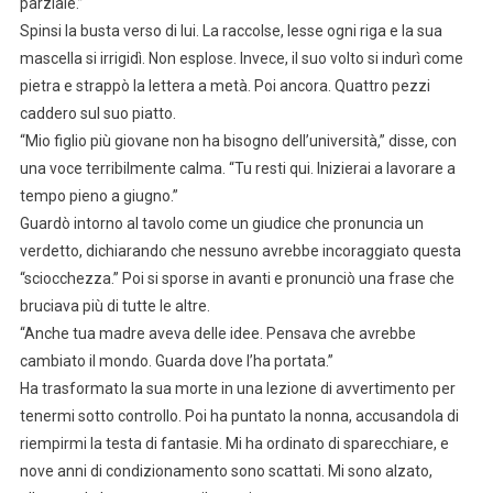
parziale.”
Spinsi la busta verso di lui. La raccolse, lesse ogni riga e la sua
mascella si irrigidì. Non esplose. Invece, il suo volto si indurì come
pietra e strappò la lettera a metà. Poi ancora. Quattro pezzi
caddero sul suo piatto.
“Mio figlio più giovane non ha bisogno dell’università,” disse, con
una voce terribilmente calma. “Tu resti qui. Inizierai a lavorare a
tempo pieno a giugno.”
Guardò intorno al tavolo come un giudice che pronuncia un
verdetto, dichiarando che nessuno avrebbe incoraggiato questa
“sciocchezza.” Poi si sporse in avanti e pronunciò una frase che
bruciava più di tutte le altre.
“Anche tua madre aveva delle idee. Pensava che avrebbe
cambiato il mondo. Guarda dove l’ha portata.”
Ha trasformato la sua morte in una lezione di avvertimento per
tenermi sotto controllo. Poi ha puntato la nonna, accusandola di
riempirmi la testa di fantasie. Mi ha ordinato di sparecchiare, e
nove anni di condizionamento sono scattati. Mi sono alzato,