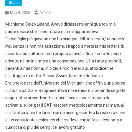
Storie
Admin
May 9, 2026
Mi chiamo Caleb Leland. Avevo diciassette anni quando mio
padre decise che il mio futuro non mi apparteneva.
“Il mio figlio più giovane non ha bisogno dell’università,” annunciò.
Poi, senza la minima esitazione, strappò a metà la mia lettera di
accettazione all’università proprio a tavola. Non l’ha fatto poi in
privato, né ha invitato a una conversazione. L’ha fatto proprio lì,
davanti a mia nonna, mio zio e mio fratello quattordicenne.
Lo strappo fu netto. Secco. Assolutamente definitivo.
Era una lettera dell’Università del Michigan, che offriva una borsa
di studio parziale. Rappresentava nove mesi di domande segrete,
saggi notturni scritti sotto la luce fioca di una lampada da
scrivania, e libri per il SAT nascosti meticolosamente nei manuali
di idraulica affinché lui non se ne accorgesse. Era la realizzazione
di un consulente scolastico che credeva che io fossi destinato a
qualcosa di più del semplice lavoro gratuito.