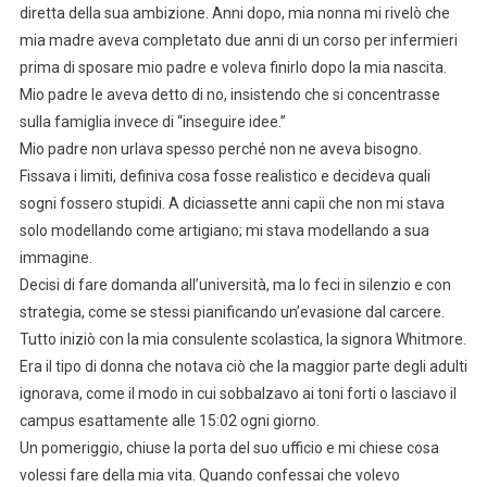
diretta della sua ambizione. Anni dopo, mia nonna mi rivelò che
mia madre aveva completato due anni di un corso per infermieri
prima di sposare mio padre e voleva finirlo dopo la mia nascita.
Mio padre le aveva detto di no, insistendo che si concentrasse
sulla famiglia invece di “inseguire idee.”
Mio padre non urlava spesso perché non ne aveva bisogno.
Fissava i limiti, definiva cosa fosse realistico e decideva quali
sogni fossero stupidi. A diciassette anni capii che non mi stava
solo modellando come artigiano; mi stava modellando a sua
immagine.
Decisi di fare domanda all’università, ma lo feci in silenzio e con
strategia, come se stessi pianificando un’evasione dal carcere.
Tutto iniziò con la mia consulente scolastica, la signora Whitmore.
Era il tipo di donna che notava ciò che la maggior parte degli adulti
ignorava, come il modo in cui sobbalzavo ai toni forti o lasciavo il
campus esattamente alle 15:02 ogni giorno.
Un pomeriggio, chiuse la porta del suo ufficio e mi chiese cosa
volessi fare della mia vita. Quando confessai che volevo