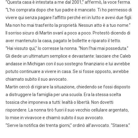
“Questa casa è intestata a me dal 2001,” affermò, la voce ferma.
“L’ho comprata dopo che tuo padre è mancato. Ti ho permesso di
vivere qui senza pagare l’affitto perché eri in lutto e avevi due figli.
Ma non ho mai trasferito la proprietà. Nessun atto è a tuo nome.”
Il sorriso sicuro di Martin svanì a poco a poco. Protestò dicendo di
aver mantenuto la casa, pagato le bollette e riparato il tetto.
“Hai vissuto qui,” lo corresse la nonna. “Non l’hai mai posseduta.”
Gli diede un ultimatum semplice e devastante: lasciare che Caleb
andasse in Michigan con il suo sostegno finanziario e lui avrebbe
potuto continuare a vivere in casa. Se si fosse opposto, avrebbe
chiamato subito il suo avvocato.
Martin cercò di rigirare la situazione, chiedendo se fossi disposto
a distruggere la famiglia per una scuola. Era la stessa scelta
tossica che imponeva a tutti: lealtà o libertà. Non dovetti
rispondere. La nonna tirò fuori il suo vecchio cellulare argentato,
lo mise in vivavoce e chiamò subito il suo avvocato.
“Serve la notifica dei trenta giorni,” ordinò all’avvocato. “Stasera.”