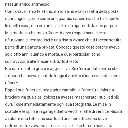
nessun amico ammesso.
Controllava il mio telefono, il mio zaino e la cassetta della posta
ogni singolo giorno come una guardia carceraria che fa l’appello.
In quella casa, non ero un figlio. Ero un apprendista non pagato.
Mia madre si chiamava Diane. Aveva i capelli scuri che si
rifiutavano di restare lisci e una risata vivace che ti faceva sentire
parte di una battuta privata. Conosco queste cose perché avevo
solo otto anni quando è morta, e quei particolari sono
sopravvissuti alle macerie di tutto il resto.
Era una malattia grave e aggressiva. Se n’era andata prima che i
tulipani che aveva piantato lungo il vialetto d’ingresso potessero
rifiorire.
Dopo il suo funerale, mio padre cambiò—o forse fu il dolore a
bruciare via qualsiasi dolcezza avesse mascherato i suoi lati più
duri. Tolse immediatamente ogni sua fotografia. Le mise in
scatole e le spinse in garage dietro vecchie latte di vernice. Riuscii
a rubare una foto: uno scatto ad una fiera di contea dove
entrambi strizzavamo gli occhi al sole. L’ho tenuta nascosta