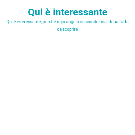
Skip
Qui è interessante
to
content
Qui è interessante, perché ogni angolo nasconde una storia tutta
da scoprire