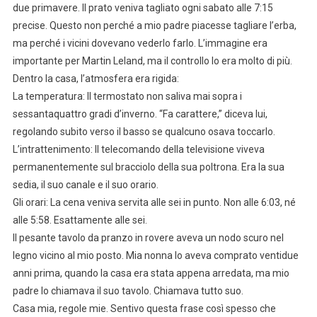
due primavere. Il prato veniva tagliato ogni sabato alle 7:15
precise. Questo non perché a mio padre piacesse tagliare l’erba,
ma perché i vicini dovevano vederlo farlo. L’immagine era
importante per Martin Leland, ma il controllo lo era molto di più.
Dentro la casa, l’atmosfera era rigida:
La temperatura: Il termostato non saliva mai sopra i
sessantaquattro gradi d’inverno. “Fa carattere,” diceva lui,
regolando subito verso il basso se qualcuno osava toccarlo.
L’intrattenimento: Il telecomando della televisione viveva
permanentemente sul bracciolo della sua poltrona. Era la sua
sedia, il suo canale e il suo orario.
Gli orari: La cena veniva servita alle sei in punto. Non alle 6:03, né
alle 5:58. Esattamente alle sei.
Il pesante tavolo da pranzo in rovere aveva un nodo scuro nel
legno vicino al mio posto. Mia nonna lo aveva comprato ventidue
anni prima, quando la casa era stata appena arredata, ma mio
padre lo chiamava il suo tavolo. Chiamava tutto suo.
Casa mia, regole mie. Sentivo questa frase così spesso che