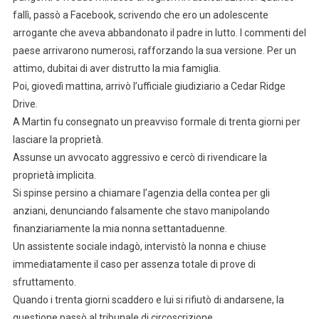
fallì, passò a Facebook, scrivendo che ero un adolescente
arrogante che aveva abbandonato il padre in lutto. I commenti del
paese arrivarono numerosi, rafforzando la sua versione. Per un
attimo, dubitai di aver distrutto la mia famiglia.
Poi, giovedì mattina, arrivò l’ufficiale giudiziario a Cedar Ridge
Drive.
A Martin fu consegnato un preavviso formale di trenta giorni per
lasciare la proprietà.
Assunse un avvocato aggressivo e cercò di rivendicare la
proprietà implicita.
Si spinse persino a chiamare l’agenzia della contea per gli
anziani, denunciando falsamente che stavo manipolando
finanziariamente la mia nonna settantaduenne.
Un assistente sociale indagò, intervistò la nonna e chiuse
immediatamente il caso per assenza totale di prove di
sfruttamento.
Quando i trenta giorni scaddero e lui si rifiutò di andarsene, la
questione passò al tribunale di circoscrizione.