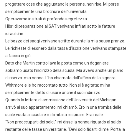
progettare cose che aggiustano le persone, non rise. Mi porse
semplicemente una brochure dell’università.
Operavamo in strati di profonda segretezza:
I libri di preparazione al SAT venivano infilati sotto le fatture
idrauliche.
Le bozze dei saggi venivano scritte durante la mia pausa pranzo.
Le richieste di esonero dalla tassa d’iscrizione venivano stampate
a faccia in giù.
Dato che Martin controllava la posta come un doganiere,
abbiamo usato l’indirizzo della scuola. Ma avevo anche un piano
di riserva: mia nonna. L’ho chiamata dall’ufficio della signora
Whitmore e le ho raccontato tutto. Non si è agitata; mi ha
semplicemente detto di usare anche il suo indirizzo.
Quando la lettera di ammissione dell’Università del Michigan
arrivò al suo appartamento, mi chiamò. Ero in una tromba delle
scale vuota a scuola e mi limitai a respirare. Era reale.
“Non preoccuparti dei soldi,” mi disse la nonna riguardo al saldo
restante delle tasse universitarie. “Devi solo fidarti di me. Porta la