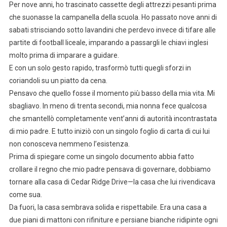
Per nove anni, ho trascinato cassette degli attrezzi pesanti prima
che suonasse la campanella della scuola. Ho passato nove anni di
sabati strisciando sotto lavandini che perdevo invece di tifare alle
partite di football liceale, imparando a passargli le chiavi inglesi
molto prima di imparare a guidare.
E con un solo gesto rapido, trasformò tutti quegli sforzi in
coriandoli su un piatto da cena.
Pensavo che quello fosse il momento più basso della mia vita. Mi
sbagliavo. In meno di trenta secondi, mia nonna fece qualcosa
che smantellò completamente vent’anni di autorità incontrastata
di mio padre. E tutto iniziò con un singolo foglio di carta di cui lui
non conosceva nemmeno l’esistenza.
Prima di spiegare come un singolo documento abbia fatto
crollare il regno che mio padre pensava di governare, dobbiamo
tornare alla casa di Cedar Ridge Drive—la casa che lui rivendicava
come sua.
Da fuori, la casa sembrava solida e rispettabile. Era una casa a
due piani di mattoni con rifiniture e persiane bianche ridipinte ogni