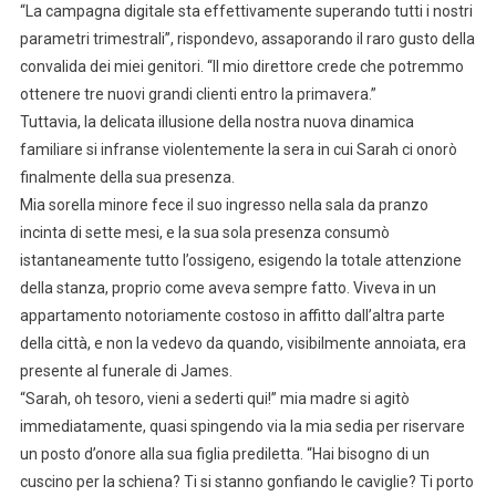
“La campagna digitale sta effettivamente superando tutti i nostri
parametri trimestrali”, rispondevo, assaporando il raro gusto della
convalida dei miei genitori. “Il mio direttore crede che potremmo
ottenere tre nuovi grandi clienti entro la primavera.”
Tuttavia, la delicata illusione della nostra nuova dinamica
familiare si infranse violentemente la sera in cui Sarah ci onorò
finalmente della sua presenza.
Mia sorella minore fece il suo ingresso nella sala da pranzo
incinta di sette mesi, e la sua sola presenza consumò
istantaneamente tutto l’ossigeno, esigendo la totale attenzione
della stanza, proprio come aveva sempre fatto. Viveva in un
appartamento notoriamente costoso in affitto dall’altra parte
della città, e non la vedevo da quando, visibilmente annoiata, era
presente al funerale di James.
“Sarah, oh tesoro, vieni a sederti qui!” mia madre si agitò
immediatamente, quasi spingendo via la mia sedia per riservare
un posto d’onore alla sua figlia prediletta. “Hai bisogno di un
cuscino per la schiena? Ti si stanno gonfiando le caviglie? Ti porto