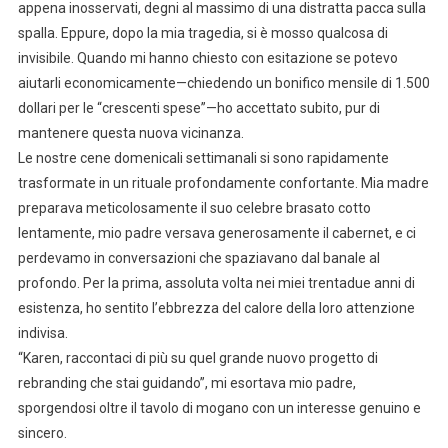
appena inosservati, degni al massimo di una distratta pacca sulla
spalla. Eppure, dopo la mia tragedia, si è mosso qualcosa di
invisibile. Quando mi hanno chiesto con esitazione se potevo
aiutarli economicamente—chiedendo un bonifico mensile di 1.500
dollari per le “crescenti spese”—ho accettato subito, pur di
mantenere questa nuova vicinanza.
Le nostre cene domenicali settimanali si sono rapidamente
trasformate in un rituale profondamente confortante. Mia madre
preparava meticolosamente il suo celebre brasato cotto
lentamente, mio padre versava generosamente il cabernet, e ci
perdevamo in conversazioni che spaziavano dal banale al
profondo. Per la prima, assoluta volta nei miei trentadue anni di
esistenza, ho sentito l’ebbrezza del calore della loro attenzione
indivisa.
“Karen, raccontaci di più su quel grande nuovo progetto di
rebranding che stai guidando”, mi esortava mio padre,
sporgendosi oltre il tavolo di mogano con un interesse genuino e
sincero.