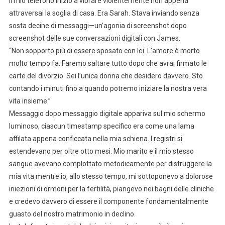
Il mio telefono iniziò a vibrare violentemente non appena
attraversai la soglia di casa. Era Sarah. Stava inviando senza
sosta decine di messaggi—un’agonia di screenshot dopo
screenshot delle sue conversazioni digitali con James.
“Non sopporto più di essere sposato con lei. L’amore è morto
molto tempo fa. Faremo saltare tutto dopo che avrai firmato le
carte del divorzio. Sei l’unica donna che desidero davvero. Sto
contando i minuti fino a quando potremo iniziare la nostra vera
vita insieme.”
Messaggio dopo messaggio digitale appariva sul mio schermo
luminoso, ciascun timestamp specifico era come una lama
affilata appena conficcata nella mia schiena. I registri si
estendevano per oltre otto mesi. Mio marito e il mio stesso
sangue avevano complottato metodicamente per distruggere la
mia vita mentre io, allo stesso tempo, mi sottoponevo a dolorose
iniezioni di ormoni per la fertilità, piangevo nei bagni delle cliniche
e credevo davvero di essere il componente fondamentalmente
guasto del nostro matrimonio in declino.