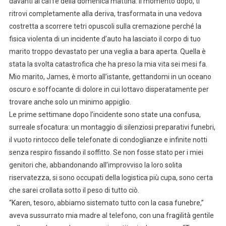
davanti al caffè della domenica mattina. Il momento dopo, ti
ritrovi completamente alla deriva, trasformata in una vedova
costretta a scorrere tetri opuscoli sulla cremazione perché la
fisica violenta di un incidente d’auto ha lasciato il corpo di tuo
marito troppo devastato per una veglia a bara aperta. Quella è
stata la svolta catastrofica che ha preso la mia vita sei mesi fa.
Mio marito, James, è morto all’istante, gettandomi in un oceano
oscuro e soffocante di dolore in cui lottavo disperatamente per
trovare anche solo un minimo appiglio.
Le prime settimane dopo l’incidente sono state una confusa,
surreale sfocatura: un montaggio di silenziosi preparativi funebri,
il vuoto rintocco delle telefonate di condoglianze e infinite notti
senza respiro fissando il soffitto. Se non fosse stato per i miei
genitori che, abbandonando all’improvviso la loro solita
riservatezza, si sono occupati della logistica più cupa, sono certa
che sarei crollata sotto il peso di tutto ciò.
“Karen, tesoro, abbiamo sistemato tutto con la casa funebre,”
aveva sussurrato mia madre al telefono, con una fragilità gentile