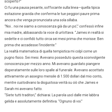
scoperto?”
Ci fu una pausa pesante, soffocante sulla linea—quella tipica
esitazione gravida che conferma le tue peggiori paure prima
ancora che venga pronunciata una sola sillaba.
“Noi… noi ne siamo a conoscenza già da un po’,” confessò infine
mia madre, abbassando la voce di un’ottava. “James in realtà si
sedette e ci confidò tutto circa sei mesi prima che morisse. Ben
prima che accadesse l’incidente.”
La realtà matematica di quella tempistica mi colpì come un
pugno fisico. Sei mesi. Avevano posseduto questa sconvolgente
conoscenza per mezzo anno. Mi avevano guardato piangere
disperatamente sulle loro spalle al funerale. Avevano accettato
attivamente un assegno mensile di 1.500 dollari dal mio conto,
mentre custodivano la disgustosa verità su ciò che James e
Sarah mi avevano fatto.
“Siete tutti traditori,” dichiarai. La parola uscì dalle mie labbra
gelida e assolutamente definitiva. “Ognuno di voi.”