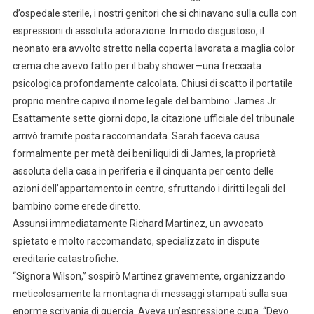
d’ospedale sterile, i nostri genitori che si chinavano sulla culla con
espressioni di assoluta adorazione. In modo disgustoso, il
neonato era avvolto stretto nella coperta lavorata a maglia color
crema che avevo fatto per il baby shower—una frecciata
psicologica profondamente calcolata. Chiusi di scatto il portatile
proprio mentre capivo il nome legale del bambino: James Jr.
Esattamente sette giorni dopo, la citazione ufficiale del tribunale
arrivò tramite posta raccomandata. Sarah faceva causa
formalmente per metà dei beni liquidi di James, la proprietà
assoluta della casa in periferia e il cinquanta per cento delle
azioni dell’appartamento in centro, sfruttando i diritti legali del
bambino come erede diretto.
Assunsi immediatamente Richard Martinez, un avvocato
spietato e molto raccomandato, specializzato in dispute
ereditarie catastrofiche.
“Signora Wilson,” sospirò Martinez gravemente, organizzando
meticolosamente la montagna di messaggi stampati sulla sua
enorme scrivania di quercia. Aveva un’espressione cupa. “Devo