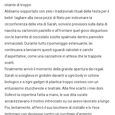
istante di troppo.
Abbiamo sopportato con zelo i tradizionali rituali della festa per il
bebé: tagliare alla cieca pezzi di filato per indovinare la
circonferenza della vita di Sarah, scrivere previsioni sulla data di
nascita su cartoncini pastello e affrontare quel gioco disgustoso
con le barrette di cioccolato sciolte spalmate dentro pannolini
immacolati. Durante tutto il pomeriggio estenuante, lei
continuava a lanciarmi questi sguardi calcolati e carichi
d’aspettative, come una cacciatrice in attesa che la trappola
scatti.
Finalmente arrivò il momento della grande apertura dei regali.
Sarah si scioglieva in gridolini davanti a ogni body in cotone
biologico e a ogni gadget di plastica troppo costoso con un
entusiasmo stucchevole e teatrale. Alla fine scartò i miei doni.
Sollevò la copertina fatta a mano, le sue dita curate
accarezzavano il motivo intrecciato su cui avevo lavorato a lungo.
Poi, lentamente, afferrò il suo bicchiere di cristallo e lo fece
tintinnare con decisione contro un cucchiaio d’argento.