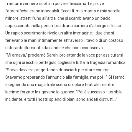
frantumi vennero ridotti in polvere finissima. Le prove
fotografiche erano innegabili. Eccoli lì: mio marito e mia sorella
minore, stretti l’uno all’altra, che si scambiavano un bacio
appassionato nella penombra di una camera d’albergo di lusso.
Un rapido scorrimento rivelò un’altra immagine: i due che si
tenevano le mani intimamente attraverso il tavolo di un costoso
ristorante illuminato da candele che non riconoscevo.
“Mi amava,” proclamò Sarah, proiettando la voce per assicurarsi
che ogni orecchio pettegolo cogliesse tutta la tragedia romantica.
“Stava davvero progettando di lasciarti per stare con me.
Stavamo preparando l’annuncio alla famiglia, ma poi—” Si fermò,
eseguendo una magistrale scena di dolore teatrale mentre
lacrime forzate le rigavano le guance. “Poi è successo il terribile
incidente, e tutti i nostri splendidi piani sono andati distrutti…”