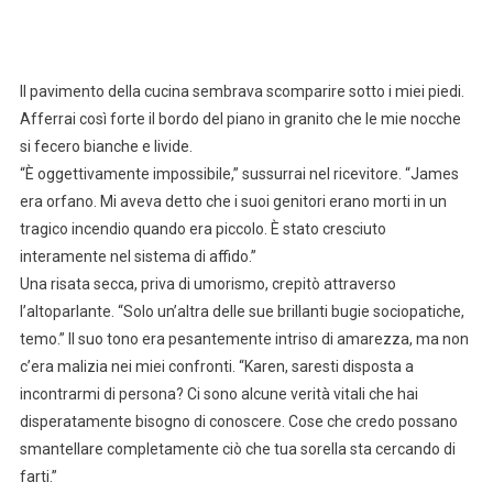
Il pavimento della cucina sembrava scomparire sotto i miei piedi.
Afferrai così forte il bordo del piano in granito che le mie nocche
si fecero bianche e livide.
“È oggettivamente impossibile,” sussurrai nel ricevitore. “James
era orfano. Mi aveva detto che i suoi genitori erano morti in un
tragico incendio quando era piccolo. È stato cresciuto
interamente nel sistema di affido.”
Una risata secca, priva di umorismo, crepitò attraverso
l’altoparlante. “Solo un’altra delle sue brillanti bugie sociopatiche,
temo.” Il suo tono era pesantemente intriso di amarezza, ma non
c’era malizia nei miei confronti. “Karen, saresti disposta a
incontrarmi di persona? Ci sono alcune verità vitali che hai
disperatamente bisogno di conoscere. Cose che credo possano
smantellare completamente ciò che tua sorella sta cercando di
farti.”