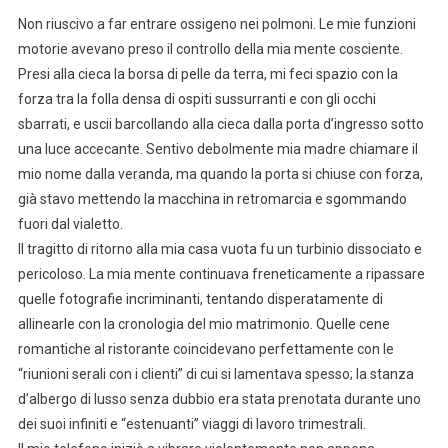
Non riuscivo a far entrare ossigeno nei polmoni. Le mie funzioni
motorie avevano preso il controllo della mia mente cosciente.
Presi alla cieca la borsa di pelle da terra, mi feci spazio con la
forza tra la folla densa di ospiti sussurranti e con gli occhi
sbarrati, e uscii barcollando alla cieca dalla porta d’ingresso sotto
una luce accecante. Sentivo debolmente mia madre chiamare il
mio nome dalla veranda, ma quando la porta si chiuse con forza,
già stavo mettendo la macchina in retromarcia e sgommando
fuori dal vialetto.
Il tragitto di ritorno alla mia casa vuota fu un turbinio dissociato e
pericoloso. La mia mente continuava freneticamente a ripassare
quelle fotografie incriminanti, tentando disperatamente di
allinearle con la cronologia del mio matrimonio. Quelle cene
romantiche al ristorante coincidevano perfettamente con le
“riunioni serali con i clienti” di cui si lamentava spesso; la stanza
d’albergo di lusso senza dubbio era stata prenotata durante uno
dei suoi infiniti e “estenuanti” viaggi di lavoro trimestrali.