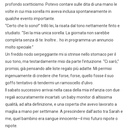
profondo scetticismo. Potevo contare sulle dita di una mano le
volte in cui mia sorella mi aveva inclusa spontaneamente in
qualche evento importante.
“Certo che lo sono!” trillò lei, la risata dal tono nettamente finto e
studiato. “Sei la mia unica sorella. La giornata non sarebbe
completa senza di te. Inoltre… ho in programma un annuncio
molto speciale.”
Un freddo nodo serpeggiante mi si strinse nello stomaco per il
suo tono, ma testardamente misi da parte l’intuizione. “Ci sarò,”
promisi, già pensando alle liste regalo più adatte. Mi permisi
ingenuamente di credere che forse, forse, quello fosse il suo
goffo tentativo di tendermi un ramoscello d’ulivo.
Il sabato successivo arrivai nella casa della mia infanzia con due
regali accuratamente incartati: un baby monitor di altissima
qualità, ad alta definizione, e una coperta che avevo lavorato a
maglia a mano per settimane. A prescindere dall’astio tra Sarah e
me, quel bambino era sangue innocente—il mio futuro nipote o
nipote.