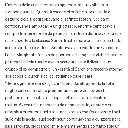
L’interno della casa sembrava appena stato travolto da un
tornado pastello. Quantità oscene di palloncini rosa cipria e
azzurro cielo si aggrappavano al soffitto; festoni luccicanti
soffocavano i lampadari e un grottesco, enorme centrotavola
composto interamente da pannolini arrotolati dominava la tavola
da pranzo. Era la classica Sarah: trasformare una semplice festa
in uno spettacolo vistoso. Sembrava aver invitato mezza contea.
La zia Margherita faceva da padrona nell’angolo; il club del bridge
pettegolo di mia madre aveva occupato tutto il divano; e un
gruppo di ex compagne di università di Sarah era raccolto attorno
alla coppa di punch alcolico, strillando dalle risate.
“Bene signore, è ora dei giochi!” tuonò Sarah, aprendo la folla
degli ospiti con un abito premaman fluente ed etereo che
probabilmente costava il doppio della mia rata mensile del
mutuo. Aveva un’aura radiosa da donna incinta, eppure c’era
un’ombra predatoria nel suo ampio sorriso che fece rizzare i peli
sulle mie braccia. I suoi occhi scuri continuavano a guizzare nella
sala affollata, bloccando i miei e mantenendo il contatto solo un