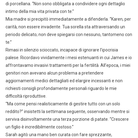
di porcellana. “Non sono obbligata a condividere ogni dettaglio
intimo della mia vita privata con te.”
Mia madre si precipitò immediatamente a difenderla. “Karen, per
carità, non essere invadente. Tua sorella sta attraversando un
periodo delicato; non deve spiegarsi con nessuno, tantomeno con
te.”
Rimasi in silenzio scioccato, incapace di ignorare l’ipocrisia
palese. Ricordavo vividamente i mesi estenuanti in cui James e io
affrontavamo invasivi trattamenti per la fertilità. All’epoca, i miei
genitori non avevano alcun problema a pretendere
aggiornamenti medici dettagliati ed elargire incessanti e non
richiesti consigli profondamente personali riguardo le mie
difficoltà riproduttive.
“Ma come pensi realisticamente di gestire tutto con un solo
reddito?” insistetti la settimana seguente, osservando mentre si
serviva disinvoltamente una terza porzione di patate. “Crescere
un figlio è incredibilmente costoso.”
Sarah agitò una mano ben curata con fare sprezzante,