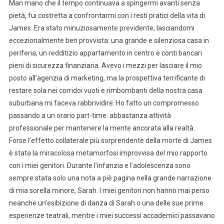
Man mano che il tempo continuava a spingermi avanti senza
pietà, fui costretta a confrontarmi con i resti pratici della vita di
James. Era stato minuziosamente previdente, lasciandomi
eccezionalmente ben provvista: una grande e silenziosa casa in
periferia, un redditizio appartamento in centro e conti bancari
pieni di sicurezza finanziaria. Avevo i mezzi per lasciare il mio
posto all’agenzia di marketing, ma la prospettiva terrificante di
restare sola nei corridoi vuoti e rimbombanti della nostra casa
suburbana mi faceva rabbrividire. Ho fatto un compromesso
passando a un orario part-time: abbastanza attività
professionale per mantenere la mente ancorata alla realtà.
Forse l’effetto collaterale più sorprendente della morte di James
è stata la miracolosa metamorfosi improvvisa del mio rapporto
con i miei genitori. Durante l’infanzia e l’adolescenza sono
sempre stata solo una nota a piè pagina nella grande narrazione
di mia sorella minore, Sarah. I miei genitori non hanno mai perso
neanche un’esibizione di danza di Sarah o una delle sue prime
esperienze teatrali, mentre i miei successi accademici passavano