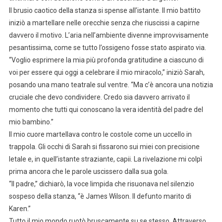
Il brusio caotico della stanza si spense all’istante. Il mio battito
iniziò a martellare nelle orecchie senza che riuscissi a capirne
davvero il motivo. L’aria nell’ambiente divenne improvvisamente
pesantissima, come se tutto l’ossigeno fosse stato aspirato via.
“Voglio esprimere la mia più profonda gratitudine a ciascuno di
voi per essere qui oggi a celebrare il mio miracolo,” iniziò Sarah,
posando una mano teatrale sul ventre. “Ma c’è ancora una notizia
cruciale che devo condividere. Credo sia davvero arrivato il
momento che tutti qui conoscano la vera identità del padre del
mio bambino.”
Il mio cuore martellava contro le costole come un uccello in
trappola. Gli occhi di Sarah si fissarono sui miei con precisione
letale e, in quell’istante straziante, capii. La rivelazione mi colpì
prima ancora che le parole uscissero dalla sua gola.
“Il padre,” dichiarò, la voce limpida che risuonava nel silenzio
sospeso della stanza, “è James Wilson. Il defunto marito di
Karen.”
Tutto il mio mondo ruotò bruscamente su se stesso. Attraverso