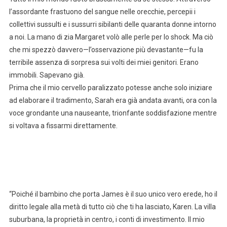
l’assordante frastuono del sangue nelle orecchie, percepii i
collettivi sussulti e i sussurri sibilanti delle quaranta donne intorno
a noi. La mano di zia Margaret volò alle perle per lo shock. Ma ciò
che mi spezzò davvero—l’osservazione più devastante—fu la
terribile assenza di sorpresa sui volti dei miei genitori. Erano
immobili. Sapevano già.
Prima che il mio cervello paralizzato potesse anche solo iniziare
ad elaborare il tradimento, Sarah era già andata avanti, ora con la
voce grondante una nauseante, trionfante soddisfazione mentre
si voltava a fissarmi direttamente.
“Poiché il bambino che porta James è il suo unico vero erede, ho il
diritto legale alla metà di tutto ciò che ti ha lasciato, Karen. La villa
suburbana, la proprietà in centro, i conti di investimento. Il mio