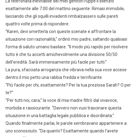
La telefonata inevitabile dei miei genitori ruppe il silenzio
esattamente alle 7:00 del mattino seguente. Rimasi immobile,
lasciando che gli squilli invadenti rimbalzassero sulle pareti
quattro volte prima di rispondere.
“Karen, devi smetterla con queste scenate e affrontare la
situazione con razionalità,” ordinò mio padre, saltando qualsiasi
forma di saluto umano basilare. “Il modo più rapido per risolvere
tutto è che tu accetti amichevolmente una divisione 50/50
dell’eredità. Sarà immensamente più facile per tutti.”
La pura, sfacciata arroganza che vibrava nella sua voce accese
dentro il mio petto una rabbia fredda e terrificante.
“Più facile per chi, esattamente? Per la tua preziosa Sarah? O per
te?”
“Per tutti noi, cara,” la voce di mia madre filtrò dal vivavoce,
morbida e rassicurante. “Davvero non vuoi trascinare questa
situazione in una battaglia legale pubblica e disordinata.”
Quando finalmente parlai, le parole sembravano appartenere a
uno sconosciuto. “Da quanto? Esattamente quando l’avete