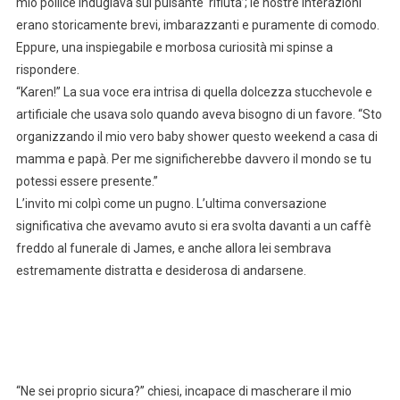
mio pollice indugiava sul pulsante ‘rifiuta’; le nostre interazioni
erano storicamente brevi, imbarazzanti e puramente di comodo.
Eppure, una inspiegabile e morbosa curiosità mi spinse a
rispondere.
“Karen!” La sua voce era intrisa di quella dolcezza stucchevole e
artificiale che usava solo quando aveva bisogno di un favore. “Sto
organizzando il mio vero baby shower questo weekend a casa di
mamma e papà. Per me significherebbe davvero il mondo se tu
potessi essere presente.”
L’invito mi colpì come un pugno. L’ultima conversazione
significativa che avevamo avuto si era svolta davanti a un caffè
freddo al funerale di James, e anche allora lei sembrava
estremamente distratta e desiderosa di andarsene.
“Ne sei proprio sicura?” chiesi, incapace di mascherare il mio