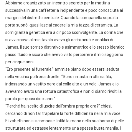
Abbiamo organizzato un incontro segreto per la mattina
successiva in una caffetteria indipendente e poco conosciuta ai
margini del distretto centrale. Quando la campanella sopra la
porta suonò, quasi lasciai cadere la mia tazza di ceramica. La
somiglianza genetica era a dir poco sconvolgente. La donna che
si avvicinava al mio tavolo aveva gli occhi acuti e analitici di
James, il suo sorriso distintivo e asimmetrico e lo stesso identico
passo fluido e sicuro che avevo visto percorrere il mio soggiorno
per cinque anni.
“Ero presente al funerale,” ammise piano dopo essersi seduta
nella vecchia poltrona di pelle. “Sono rimasta in ultima fila,
indossando un vestito nero dal collo alto e un velo. James e io
avevamo avuto una rottura catastrofica e non ci siamo rivolti la
parola per quasi dieci anni.”
“Perché hai scelto di uscire dall’ombra proprio ora?” chiesi,
cercando di non far trapelare la forte diffidenza nella mia voce.
Elizabeth non si scompose. Infilò la mano nella sua borsa di pelle
strutturata ed estrasse lentamente una spessa busta manila. I