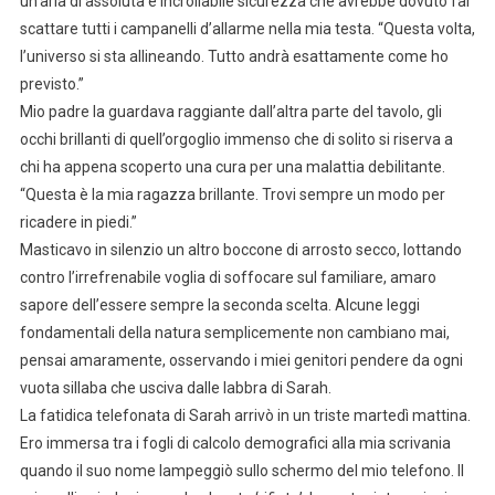
un’aria di assoluta e incrollabile sicurezza che avrebbe dovuto far
scattare tutti i campanelli d’allarme nella mia testa. “Questa volta,
l’universo si sta allineando. Tutto andrà esattamente come ho
previsto.”
Mio padre la guardava raggiante dall’altra parte del tavolo, gli
occhi brillanti di quell’orgoglio immenso che di solito si riserva a
chi ha appena scoperto una cura per una malattia debilitante.
“Questa è la mia ragazza brillante. Trovi sempre un modo per
ricadere in piedi.”
Masticavo in silenzio un altro boccone di arrosto secco, lottando
contro l’irrefrenabile voglia di soffocare sul familiare, amaro
sapore dell’essere sempre la seconda scelta. Alcune leggi
fondamentali della natura semplicemente non cambiano mai,
pensai amaramente, osservando i miei genitori pendere da ogni
vuota sillaba che usciva dalle labbra di Sarah.
La fatidica telefonata di Sarah arrivò in un triste martedì mattina.
Ero immersa tra i fogli di calcolo demografici alla mia scrivania
quando il suo nome lampeggiò sullo schermo del mio telefono. Il