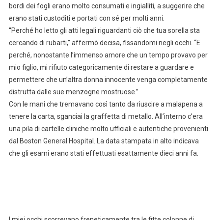
bordi dei fogli erano molto consumati e ingialliti, a suggerire che
erano stati custoditi e portati con sé per molti anni.
“Perché ho letto gli atti legali riguardanti ciò che tua sorella sta
cercando di rubarti,” affermò decisa, fissandomi negli occhi. “E
perché, nonostante l’immenso amore che un tempo provavo per
mio figlio, mi rifiuto categoricamente di restare a guardare e
permettere che un’altra donna innocente venga completamente
distrutta dalle sue menzogne mostruose.”
Con le mani che tremavano così tanto da riuscire a malapena a
tenere la carta, sganciai la graffetta di metallo. All’interno c’era
una pila di cartelle cliniche molto ufficiali e autentiche provenienti
dal Boston General Hospital. La data stampata in alto indicava
che gli esami erano stati effettuati esattamente dieci anni fa.
I miei occhi scorrevano freneticamente tra le fitte colonne di