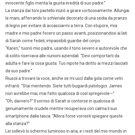
innocente figlio merita la giusta eredità di suo padre.”
La stanza dai toni pastello iniziò a girare vorticosamente. Allungai
le mani, afferrando lo schienale decorato di una sedia da pranzo
di legno per evitare di accasciarmi a terra. Con stupore, mia
madre e mio padre fecero un passo avanti, posizionandosi ai lati
di Sarah come fedeli, impassibili guardie del corpo.
“Karen,” tuonò mio padre, usando il tono severo e autorevole che
di solito riservava alle riunioni aziendali. “Devi comportarti da
adulta e fare la cosa giusta. Tuo nipote ha diritto ai mezzi lasciati
da suo padre.”
Riuscii a trovare la voce, anche se mi uscì dalla gola come vetri
infranti. “Stai mentendo. Siete tutti bugiardi patologici. James
non avrebbe mai, mai fatto qualcosa di così spregevole—”
“Oh, davvero?” Il sorriso di Sarah si contorse in qualcosa di
genuinamente crudele mentre recuperava con calma il suo
smartphone dalla tasca. “Allora forse vorresti spiegare queste
alla stanza?”
Lei sollevò lo schermo luminoso in aria, e i resti del mio mondo in