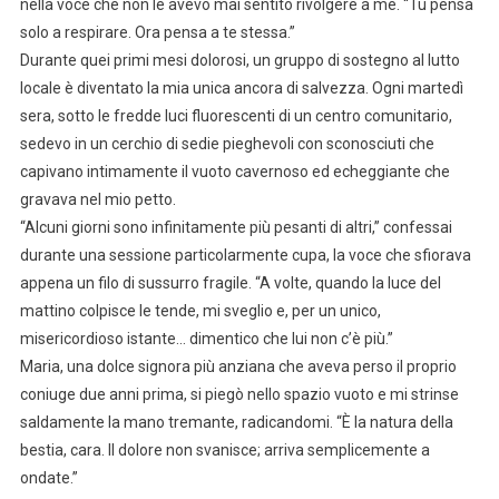
nella voce che non le avevo mai sentito rivolgere a me. “Tu pensa
solo a respirare. Ora pensa a te stessa.”
Durante quei primi mesi dolorosi, un gruppo di sostegno al lutto
locale è diventato la mia unica ancora di salvezza. Ogni martedì
sera, sotto le fredde luci fluorescenti di un centro comunitario,
sedevo in un cerchio di sedie pieghevoli con sconosciuti che
capivano intimamente il vuoto cavernoso ed echeggiante che
gravava nel mio petto.
“Alcuni giorni sono infinitamente più pesanti di altri,” confessai
durante una sessione particolarmente cupa, la voce che sfiorava
appena un filo di sussurro fragile. “A volte, quando la luce del
mattino colpisce le tende, mi sveglio e, per un unico,
misericordioso istante… dimentico che lui non c’è più.”
Maria, una dolce signora più anziana che aveva perso il proprio
coniuge due anni prima, si piegò nello spazio vuoto e mi strinse
saldamente la mano tremante, radicandomi. “È la natura della
bestia, cara. Il dolore non svanisce; arriva semplicemente a
ondate.”